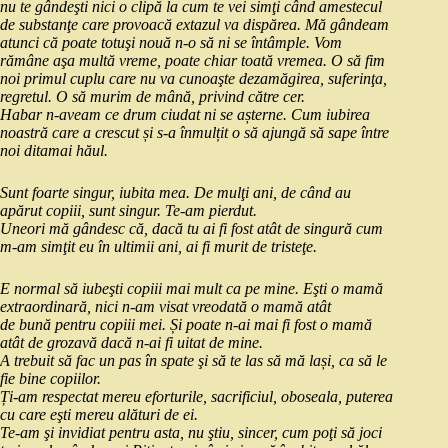
nu te gândeşti nici o clipă la cum te vei simţi când amestecul
de substanţe care provoacă extazul va dispărea. Mă gândeam
atunci că poate totuşi nouă n‑o să ni se întâmple. Vom
rămâne aşa multă vreme, poate chiar toată vremea. O să fim
noi primul
cuplu care nu va cunoaşte dezamăgirea, suferinţa,
regretul. O să murim de mână, privind către cer.
Habar n-aveam ce drum ciudat ni se așterne. Cum iubirea
noastră care a crescut și s-a înmulțit o să ajungă să sape între
noi ditamai hăul.
Sunt foarte singur, iubita mea. De mulţi ani, de când au
apărut copiii, sunt singur. Te‑am pierdut.
Uneori mă gândesc că, dacă tu ai fi fost atât de singură cum
m‑am simţit eu în ultimii ani, ai fi murit de tristeţe.
E normal să iubeşti copiii mai mult ca pe mine. Eşti o mamă
extraordinară, nici n‑am visat vreodată o mamă atât
de bună pentru copiii mei. Și poate n‑ai mai fi fost o mamă
atât de grozavă dacă n‑ai fi uitat de mine.
A trebuit să fac un pas în spate şi să te las să mă lași, ca să le
fie bine copiilor.
Ți‑am respectat mereu eforturile, sacrificiul, oboseala, puterea
cu care eşti mereu alături de ei.
Te‑am şi invidiat pentru asta, nu ştiu, sincer, cum poţi să joci