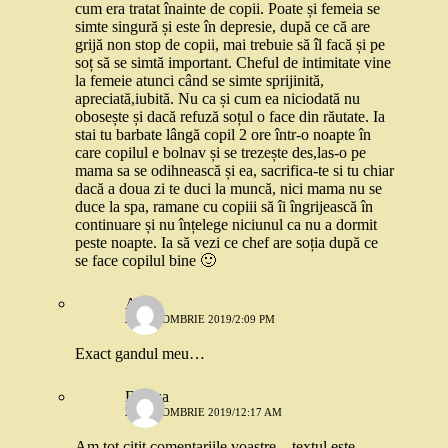
cum era tratat înainte de copii. Poate și femeia se
simte singură și este în depresie, după ce că are
grijă non stop de copii, mai trebuie să îl facă și pe
soț să se simtă important. Cheful de intimitate vine
la femeie atunci când se simte sprijinită,
apreciată,iubită. Nu ca și cum ea niciodată nu
obosește și dacă refuză soțul o face din răutate. Ia
stai tu barbate lângă copil 2 ore într-o noapte în
care copilul e bolnav și se trezește des,las-o pe
mama sa se odihnească și ea, sacrifica-te si tu chiar
dacă a doua zi te duci la muncă, nici mama nu se
duce la spa, ramane cu copiii să îi îngrijească în
continuare și nu înțelege niciunul ca nu a dormit
peste noapte. Ia să vezi ce chef are soția după ce
se face copilul bine 🙂
Anca
28 OCTOMBRIE 2019/2:09 PM
Exact gandul meu…
Denisa
29 OCTOMBRIE 2019/12:17 AM
Am tot citit comentariile voastre…textul este