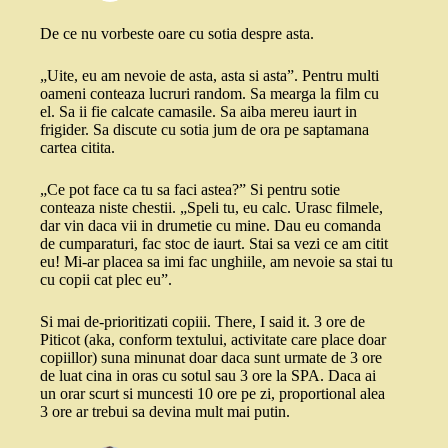
De ce nu vorbeste oare cu sotia despre asta.
„Uite, eu am nevoie de asta, asta si asta”. Pentru multi
oameni conteaza lucruri random. Sa mearga la film cu
el. Sa ii fie calcate camasile. Sa aiba mereu iaurt in
frigider. Sa discute cu sotia jum de ora pe saptamana
cartea citita.
„Ce pot face ca tu sa faci astea?” Si pentru sotie
conteaza niste chestii. „Speli tu, eu calc. Urasc filmele,
dar vin daca vii in drumetie cu mine. Dau eu comanda
de cumparaturi, fac stoc de iaurt. Stai sa vezi ce am citit
eu! Mi-ar placea sa imi fac unghiile, am nevoie sa stai tu
cu copii cat plec eu”.
Si mai de-prioritizati copiii. There, I said it. 3 ore de
Piticot (aka, conform textului, activitate care place doar
copiillor) suna minunat doar daca sunt urmate de 3 ore
de luat cina in oras cu sotul sau 3 ore la SPA. Daca ai
un orar scurt si muncesti 10 ore pe zi, proportional alea
3 ore ar trebui sa devina mult mai putin.