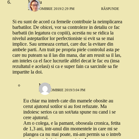
Natalia
28 OCTOMBRIE 2019/2:29 PM
RĂSPUNDE
Si eu sunt de acord ca femeile contribuie la neimplicarea
barbatilor. De obicei, vor sa controleze in detaliu ce fac
barbatii (in legatura cu copiii), acestia nu se ridica la
nivelul asteptarilor lor perfectioniste si evit sa se mai
implice. Sau urmeaza certuri, care duc la evitare din
ambele parti. Am trait pe propria piele controlul asta pe
care nu puteam sa il las din mana, dar am reusit sa il las,
am inteles ca el face lucrurile altfel decat le fac eu (insa
rezultatul e acelasi) si ca e super fain ca sarcinile sa fie
impartite la doi.
Mona
28 OCTOMBRIE 2019/3:04 PM
Eu chiar ma intreb cate din mamele obosite au
cerut ajutorul sotilor si au fost refuzate. Ma
indoiesc serios ca un sot/tata spune nu cand i se
cere ajutorul.
Am o colega, e la pamant, oboseala cronica, fetita
de 1,3 ani, intr-unul din momentele in care mi se
plangea ca nu mai poate, mi-am permis sa o intreb