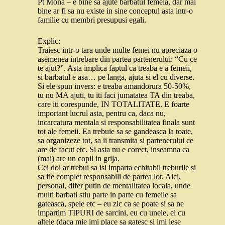
Pt Mona – e bine sa ajute barbatul femeia, dar mai
bine ar fi sa nu existe in sine conceptul asta intr-o
familie cu membri presupusi egali.
Explic:
Traiesc intr-o tara unde multe femei nu apreciaza o
asemenea intrebare din partea partenerului: “Cu ce
te ajut?”. Asta implica faptul ca treaba e a femeii,
si barbatul e asa… pe langa, ajuta si el cu diverse.
Si ele spun invers: e treaba amandorura 50-50%,
tu nu MA ajuti, tu iti faci jumatatea TA din treaba,
care iti corespunde, IN TOTALITATE. E foarte
important lucrul asta, pentru ca, daca nu,
incarcatura mentala si responsabilitatea finala sunt
tot ale femeii. Ea trebuie sa se gandeasca la toate,
sa organizeze tot, sa ii transmita si partenerului ce
are de facut etc. Si asta nu e corect, inseamna ca
(mai) are un copil in grija.
Cei doi ar trebui sa isi imparta echitabil treburile si
sa fie complet responsabili de partea lor. Aici,
personal, difer putin de mentalitatea locala, unde
multi barbati stiu parte in parte cu femeile sa
gateasca, spele etc – eu zic ca se poate si sa ne
impartim TIPURI de sarcini, eu cu unele, el cu
altele (daca mie imi place sa gatesc si imi iese