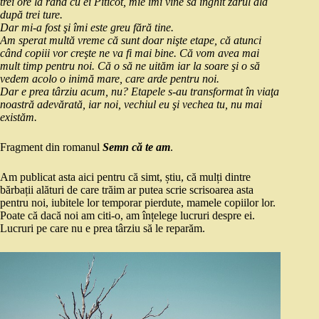
trei ore la rând cu ei Piticot, mie îmi vine să înghit zarul ăla
după trei ture.
Dar mi‑a fost şi îmi este greu fără tine.
Am sperat multă vreme că sunt doar nişte etape, că atunci
când copiii vor creşte ne va fi mai bine. Că vom avea mai
mult timp pentru noi. Că o să ne uităm iar la soare şi o să
vedem acolo o inimă mare, care arde pentru noi.
Dar e prea târziu acum, nu? Etapele s‑au transformat în viaţa
noastră adevărată, iar noi, vechiul eu şi vechea tu, nu mai
existăm.
Fragment din romanul
Semn că te am
.
Am publicat asta aici pentru că simt, știu, că mulți dintre
bărbații alături de care trăim ar putea scrie scrisoarea asta
pentru noi, iubitele lor temporar pierdute, mamele copiilor lor.
Poate că dacă noi am citi-o, am înțelege lucruri despre ei.
Lucruri pe care nu e prea târziu să le reparăm.