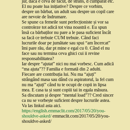
jur, dacă e ceva de făcut, de strâns, d cumpărat etc.
El nu poate lua inițiative? Despre ce vorbim,
despre un bărbat, un adult sau despre un copil care
are nevoie de îndrumare.
Se spune ca femeile sunt perfecționiste și vor sa
controleze tot adică tot vina noastră e. Eu spun
însă ca bărbaților nu pare a le pasa suficient încât
sa facă ce trebuie CUM trebuie. Când faci
lucrurile doar pe jumătate sau spui “am încercat”
îmi pare rău, dar pt mine e egal cu 0. Când el nu
face sau nu termina ceva ghici cui ii revine
responsabilitatea?
Iar despre “ajutat” nici nu mai vorbesc. Cum adică
“ma ajuta”?? Familia e formată din 2 adulti.
Fiecare are contribuția lui. Nu ma “ajuți”
strângând masa sau dând cu aspiratorul, la fel cum
nu ma “ajuți” când tu te ocupi de copii in lipsa
mea. E casa ta și sunt copiii tai in egala măsura.
Sa discutam și despre “mental load”?? Cred sincer
ca nu se vorbește suficient despre lucrurile astea.
Va las linkul asta aici.
https://english.emmaclit.com/2017/05/20/you-
shouldve-asked/
emmaclit.com/2017/05/20/you-
shouldve-asked/