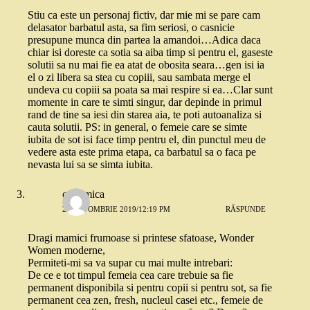
Stiu ca este un personaj fictiv, dar mie mi se pare cam
delasator barbatul asta, sa fim seriosi, o casnicie
presupune munca din partea la amandoi…Adica daca
chiar isi doreste ca sotia sa aiba timp si pentru el, gaseste
solutii sa nu mai fie ea atat de obosita seara…gen isi ia
el o zi libera sa stea cu copiii, sau sambata merge el
undeva cu copiii sa poata sa mai respire si ea…Clar sunt
momente in care te simti singur, dar depinde in primul
rand de tine sa iesi din starea aia, te poti autoanaliza si
cauta solutii. PS: in general, o femeie care se simte
iubita de sot isi face timp pentru el, din punctul meu de
vedere asta este prima etapa, ca barbatul sa o faca pe
nevasta lui sa se simta iubita.
o mamica
28 OCTOMBRIE 2019/12:19 PM
RĂSPUNDE
Dragi mamici frumoase si printese sfatoase, Wonder
Women moderne,
Permiteti-mi sa va supar cu mai multe intrebari:
De ce e tot timpul femeia cea care trebuie sa fie
permanent disponibila si pentru copii si pentru sot, sa fie
permanent cea zen, fresh, nucleul casei etc., femeie de