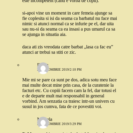
este incompetent (cand e vorba de copil).
si-apoi vine un moment in care femeia ajunge sa
fie coplesita si isi da seama ca barbatul nu face mai
nimic si atunci normal ca se infurie pe el, dar uita
sau nu-si da seama ca ea insasi a pus umarul ca sa
se ajunga in situatia aia.
daca ati zis vreodata catre barbat „lasa ca fac eu”
atunci ar trebui sa stiti ce zic.
Diana
28 OCTOMBRIE 2019/2:10 PM
Mie mi se pare ca sunt pe dos, adica sotu meu face
mai multe decat mine prin casa, de la curatenie la
facturi etc. Cu copiii facem cam la fel, dar totusi el
e de departe mult mai responsabil in general
vorbind. Am senzatia ca traiesc intr-un univers cu
susul in jos cumva, fata de ce povestiti voi.
Mihaela
28 OCTOMBRIE 2019/3:29 PM