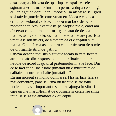
o sa stearga chiuveta de apa dupa ce spala vasele si cu
siguranta vor ramane firimituri pe masa dupa ce strange
el. Iar legat de copil, dap, imposibil sa alapteze sau greu
sa-i taie legumele fix cum vreau eu. Ideea e ca daca
critici la nesfarsit ce face, nu o sa mai faca deloc la un
moment dat. Am invatat asta pe propria piele, cand am
observat ca sotul meu nu mai gatea atat de des ca
inainte, sau cand o facea, ma intreba la fiecare pas daca
vreau asa sau invers, de simteam ca el e copilul si eu
mama. Omul facea asta pentru ca ii criticasem de o mie
de ori inainte stilul de gatit…
Cineva descria mai sus o situatie ideala in care fiecare
are jumatate din responsabilitati clar fixate si nu are
nevoie de acordul/ajutorul partenerului in a le face. Dar
ce te faci cand una dintre jumatati nu e multumita de
calitatea muncii celeilalte jumatati…?
Eu am inceput sa inchid ochii si sa-l las sa faca fara sa
mai comentez, pana la urma nu trebuie sa fie totul
perfect in casa, important e sa nu se ajunga in situatia in
care unul e martir/lesinat de oboseala si celalat se simte
inutil si sa sa fie amandoi ok cu capul.
Mihaela
28 OCTOMBRIE 2019/5:21 PM