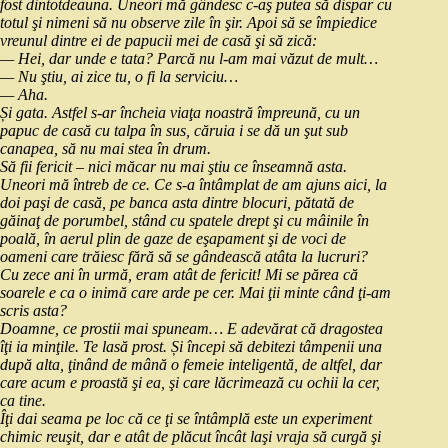
fost dintotdeauna. Uneori mă gândesc c‑aş putea să dispar cu
totul şi nimeni să nu observe zile în şir. Apoi să se împiedice
vreunul dintre ei de papucii mei de casă şi să zică:
— Hei, dar unde e tata? Parcă nu l‑am mai văzut de mult…
— Nu ştiu, ai zice tu, o fi la serviciu…
— Aha.
Și gata. Astfel s‑ar încheia viaţa noastră împreună, cu un
papuc de casă cu talpa în sus, căruia i se dă un şut sub
canapea, să nu mai stea în drum.
Să fii fericit – nici măcar nu mai ştiu ce înseamnă asta.
Uneori mă întreb de ce. Ce s‑a întâmplat de am ajuns aici, la
doi paşi de casă, pe banca asta dintre blocuri, pătată de
găinaţ de porumbel, stând cu spatele drept şi cu mâinile în
poală, în aerul plin de gaze de eşapament şi de voci de
oameni care trăiesc fără să se gândească atâta la lucruri?
Cu zece ani în urmă, eram atât de fericit! Mi se părea că
soarele e ca o inimă care arde pe cer. Mai ţii minte când ţi‑am
scris asta?
Doamne, ce prostii mai spuneam… E adevărat că dragostea
îţi ia minţile. Te lasă prost. Și începi să debitezi tâmpenii una
după alta, ţinând de mână o femeie inteligentă, de altfel, dar
care acum e proastă şi ea, şi care lăcrimează cu ochii la cer,
ca tine.
Îţi dai seama pe loc că ce ţi se întâmplă este un experiment
chimic reuşit, dar e atât de plăcut încât laşi vraja să curgă şi