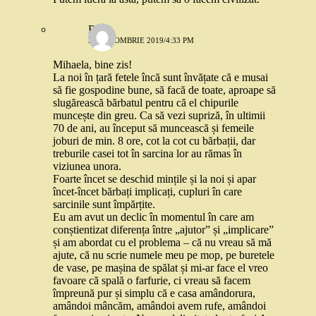
Rox
28 OCTOMBRIE 2019/4:33 PM
Mihaela, bine zis!
La noi în țară fetele încă sunt învățate că e musai
să fie gospodine bune, să facă de toate, aproape să
slugărească bărbatul pentru că el chipurile
muncește din greu. Ca să vezi supriză, în ultimii
70 de ani, au început să muncească și femeile
joburi de min. 8 ore, cot la cot cu bărbații, dar
treburile casei tot în sarcina lor au rămas în
viziunea unora.
Foarte încet se deschid mințile și la noi și apar
încet-încet bărbați implicați, cupluri în care
sarcinile sunt împărțite.
Eu am avut un declic în momentul în care am
conștientizat diferența între „ajutor” și „implicare”
și am abordat cu el problema – că nu vreau să mă
ajute, că nu scrie numele meu pe mop, pe buretele
de vase, pe mașina de spălat și mi-ar face el vreo
favoare că spală o farfurie, ci vreau să facem
împreună pur și simplu că e casa amândorura,
amândoi mâncăm, amândoi avem rufe, amândoi