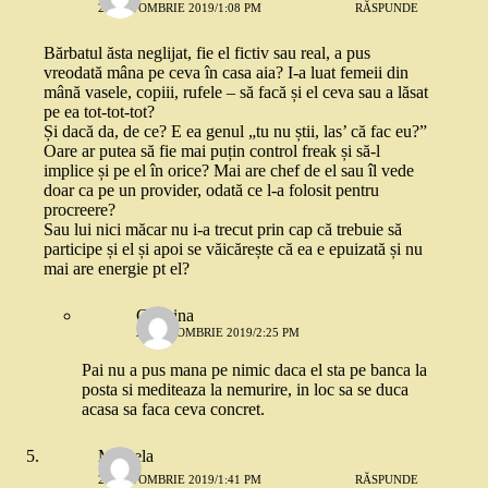
28 OCTOMBRIE 2019/1:08 PM
RĂSPUNDE
Bărbatul ăsta neglijat, fie el fictiv sau real, a pus
vreodată mâna pe ceva în casa aia? I-a luat femeii din
mână vasele, copiii, rufele – să facă și el ceva sau a lăsat
pe ea tot-tot-tot?
Și dacă da, de ce? E ea genul „tu nu știi, las’ că fac eu?”
Oare ar putea să fie mai puțin control freak și să-l
implice și pe el în orice? Mai are chef de el sau îl vede
doar ca pe un provider, odată ce l-a folosit pentru
procreere?
Sau lui nici măcar nu i-a trecut prin cap că trebuie să
participe și el și apoi se văicărește că ea e epuizată și nu
mai are energie pt el?
Geanina
28 OCTOMBRIE 2019/2:25 PM
Pai nu a pus mana pe nimic daca el sta pe banca la
posta si mediteaza la nemurire, in loc sa se duca
acasa sa faca ceva concret.
Mihaela
28 OCTOMBRIE 2019/1:41 PM
RĂSPUNDE