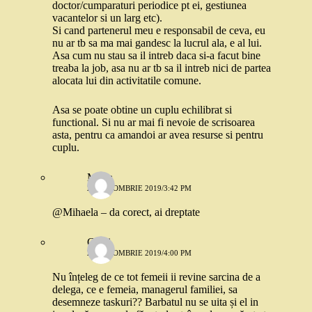
doctor/cumparaturi periodice pt ei, gestiunea
vacantelor si un larg etc).
Si cand partenerul meu e responsabil de ceva, eu
nu ar tb sa ma mai gandesc la lucrul ala, e al lui.
Asa cum nu stau sa il intreb daca si-a facut bine
treaba la job, asa nu ar tb sa il intreb nici de partea
alocata lui din activitatile comune.
Asa se poate obtine un cuplu echilibrat si
functional. Si nu ar mai fi nevoie de scrisoarea
asta, pentru ca amandoi ar avea resurse si pentru
cuplu.
Mona
28 OCTOMBRIE 2019/3:42 PM
@Mihaela – da corect, ai dreptate
Cami
28 OCTOMBRIE 2019/4:00 PM
Nu înțeleg de ce tot femeii ii revine sarcina de a
delega, ce e femeia, managerul familiei, sa
desemneze taskuri?? Barbatul nu se uita și el in