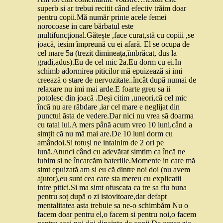
superb si ar trebui recitit când efectiv trăim doar
pentru copii.Mă număr printe acele femei
norocoase in care bărbatul este
multifuncțional.Gătește ,face curat,stă cu copiii ,se
joacă, iesim împreună cu ei afară. El se ocupa de
cel mare 5a (trezit dimineața,îmbrăcat, dus la
gradi,adus).Eu de cel mic 2a.Eu dorm cu ei.In
schimb adormirea piticilor mă epuizează si imi
creează o stare de nervozitate..încât după numai de
relaxare nu imi mai arde.E foarte greu sa ii
potolesc din joacă .Deși citim ,uneori,că cel mic
încă nu are răbdare ,iar cel mare e neglijat din
punctul ăsta de vedere.Dar nici nu vrea să doarma
cu tatal lui.A mers până acum vreo 10 luni,când a
simțit că nu mă mai are.De 10 luni dorm cu
amândoi.Si totuși ne intalnim de 2 ori pe
lună.Atunci când cu adevărat simtim ca încă ne
iubim si ne încarcăm bateriile.Momente in care mă
simt epuizată am si eu că dintre noi doi (nu avem
ajutor),eu sunt cea care sta mereu cu explicatii
intre pitici.Si ma simt ofuscata ca tre sa fiu buna
pentru soț după o zi istovitoare,dar defapt
mentalitatea asta trebuie sa ne-o schimbăm Nu o
facem doar pentru el,o facem si pentru noi,o facem