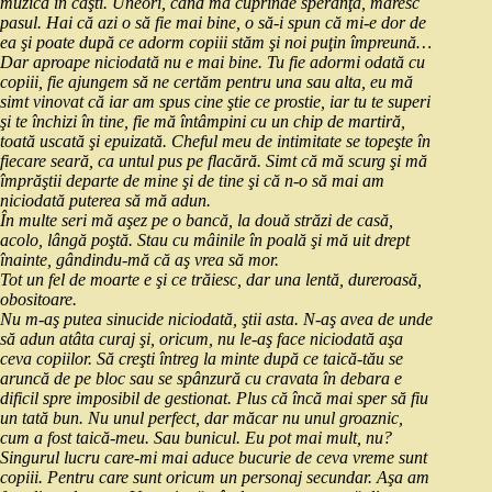
muzică în căşti. Uneori, când mă cuprinde speranţa, măresc
pasul. Hai că azi o să fie mai bine, o să‑i spun că mi‑e dor de
ea şi poate după ce adorm copiii stăm şi noi puţin împreună…
Dar aproape niciodată nu e mai bine. Tu fie adormi odată cu
copiii, fie ajungem să ne certăm pentru una sau alta, eu mă
simt vinovat că iar am spus cine ştie ce prostie, iar tu te superi
şi te închizi în tine, fie mă întâmpini cu un chip de martiră,
toată uscată şi epuizată. Cheful meu de intimitate se topeşte în
fiecare seară, ca untul pus pe flacără. Simt că mă scurg şi mă
împrăştii departe de mine şi de tine şi că n‑o să mai am
niciodată puterea să mă adun.
În multe seri mă aşez pe o bancă, la două străzi de casă,
acolo, lângă poştă. Stau cu mâinile în poală şi mă uit drept
înainte, gândindu‑mă că aş vrea să mor.
Tot un fel de moarte e şi ce trăiesc, dar una lentă, dureroasă,
obositoare.
Nu m‑aş putea sinucide niciodată, ştii asta. N‑aş avea de unde
să adun atâta curaj şi, oricum, nu le‑aş face niciodată aşa
ceva copiilor. Să creşti întreg la minte după ce taică‑tău se
aruncă de pe bloc sau se spânzură cu cravata în debara e
dificil spre imposibil de gestionat. Plus că încă mai sper să fiu
un tată bun. Nu unul perfect, dar măcar nu unul groaznic,
cum a fost taică‑meu. Sau bunicul. Eu pot mai mult, nu?
Singurul lucru care‑mi mai aduce bucurie de ceva vreme sunt
copiii. Pentru care sunt oricum un personaj secundar. Aşa am