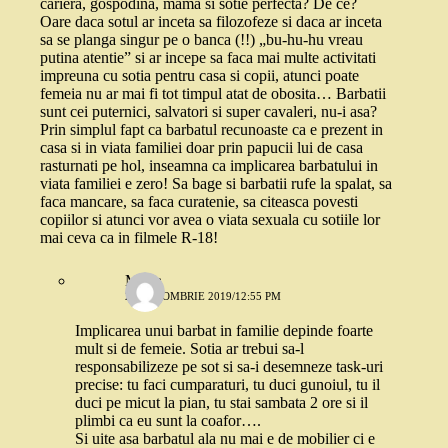
cariera, gospodina, mama si sotie perfecta? De ce?
Oare daca sotul ar inceta sa filozofeze si daca ar inceta
sa se planga singur pe o banca (!!) „bu-hu-hu vreau
putina atentie” si ar incepe sa faca mai multe activitati
impreuna cu sotia pentru casa si copii, atunci poate
femeia nu ar mai fi tot timpul atat de obosita… Barbatii
sunt cei puternici, salvatori si super cavaleri, nu-i asa?
Prin simplul fapt ca barbatul recunoaste ca e prezent in
casa si in viata familiei doar prin papucii lui de casa
rasturnati pe hol, inseamna ca implicarea barbatului in
viata familiei e zero! Sa bage si barbatii rufe la spalat, sa
faca mancare, sa faca curatenie, sa citeasca povesti
copiilor si atunci vor avea o viata sexuala cu sotiile lor
mai ceva ca in filmele R-18!
Mona
28 OCTOMBRIE 2019/12:55 PM
Implicarea unui barbat in familie depinde foarte
mult si de femeie. Sotia ar trebui sa-l
responsabilizeze pe sot si sa-i desemneze task-uri
precise: tu faci cumparaturi, tu duci gunoiul, tu il
duci pe micut la pian, tu stai sambata 2 ore si il
plimbi ca eu sunt la coafor….
Si uite asa barbatul ala nu mai e de mobilier ci e