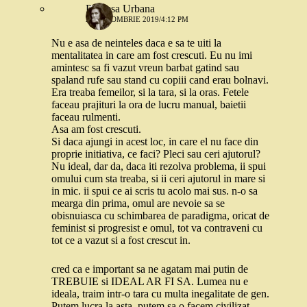
Printesa Urbana
28 OCTOMBRIE 2019/4:12 PM
Nu e asa de neinteles daca e sa te uiti la
mentalitatea in care am fost crescuti. Eu nu imi
amintesc sa fi vazut vreun barbat gatind sau
spaland rufe sau stand cu copiii cand erau bolnavi.
Era treaba femeilor, si la tara, si la oras. Fetele
faceau prajituri la ora de lucru manual, baietii
faceau rulmenti.
Asa am fost crescuti.
Si daca ajungi in acest loc, in care el nu face din
proprie initiativa, ce faci? Pleci sau ceri ajutorul?
Nu ideal, dar da, daca iti rezolva problema, ii spui
omului cum sta treaba, si ii ceri ajutorul in mare si
in mic. ii spui ce ai scris tu acolo mai sus. n-o sa
mearga din prima, omul are nevoie sa se
obisnuiasca cu schimbarea de paradigma, oricat de
feminist si progresist e omul, tot va contraveni cu
tot ce a vazut si a fost crescut in.
cred ca e important sa ne agatam mai putin de
TREBUIE si IDEAL AR FI SA. Lumea nu e
ideala, traim intr-o tara cu multa inegalitate de gen.
Putem lucra la asta, putem sa o facem civilizat.