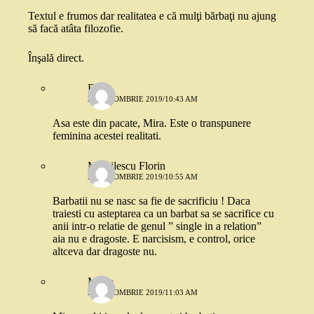
Textul e frumos dar realitatea e că mulţi bărbaţi nu ajung
să facă atâta filozofie.
Înşală direct.
Elena
28 OCTOMBRIE 2019/10:43 AM
Asa este din pacate, Mira. Este o transpunere
feminina acestei realitati.
Mihailescu Florin
28 OCTOMBRIE 2019/10:55 AM
Barbatii nu se nasc sa fie de sacrificiu ! Daca
traiesti cu asteptarea ca un barbat sa se sacrifice cu
anii intr-o relatie de genul ” single in a relation”
aia nu e dragoste. E narcisism, e control, orice
altceva dar dragoste nu.
Mona
28 OCTOMBRIE 2019/11:03 AM