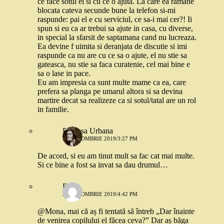
ce face sotul ei si cu ce o ajuta. La care ea ramane
blocata cateva secunde bune la telefon si-mi
raspunde: pai el e cu serviciul, ce sa-i mai cer?! Ii
spun si eu ca ar trebui sa ajute in casa, cu diverse,
in special la sfarsit de saptamana cand nu lucreaza.
Ea devine f uimita si deranjata de discutie si imi
raspunde ca nu are cu ce sa o ajute, el nu stie sa
gateasca, nu stie sa faca curatenie, cel mai bine e
sa o lase in pace.
Eu am impresia ca sunt multe mame ca ea, care
prefera sa planga pe umarul altora si sa devina
martire decat sa realizeze ca si sotul/tatal are un rol
in familie.
Printesa Urbana
28 OCTOMBRIE 2019/3:27 PM
De acord, si eu am tinut mult sa fac cat mai multe.
Si ce bine a fost sa invat sa dau drumul…
Rox
28 OCTOMBRIE 2019/4:42 PM
@Mona, mai că aș fi tentată să întreb „Dar înainte
de venirea copilului el făcea ceva?” Dar aș băga