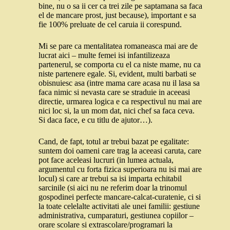
bine, nu o sa ii cer ca trei zile pe saptamana sa faca
el de mancare prost, just because), important e sa
fie 100% preluate de cel caruia ii corespund.
Mi se pare ca mentalitatea romaneasca mai are de
lucrat aici – multe femei isi infantilizeaza
partenerul, se comporta cu el ca niste mame, nu ca
niste partenere egale. Si, evident, multi barbati se
obisnuiesc asa (intre mama care acasa nu il lasa sa
faca nimic si nevasta care se straduie in aceeasi
directie, urmarea logica e ca respectivul nu mai are
nici loc si, la un mom dat, nici chef sa faca ceva.
Si daca face, e cu titlu de ajutor…).
Cand, de fapt, totul ar trebui bazat pe egalitate:
suntem doi oameni care trag la aceeasi caruta, care
pot face aceleasi lucruri (in lumea actuala,
argumentul cu forta fizica superioara nu isi mai are
locul) si care ar trebui sa isi imparta echitabil
sarcinile (si aici nu ne referim doar la trinomul
gospodinei perfecte mancare-calcat-curatenie, ci si
la toate celelalte activitati ale unei familii: gestiune
administrativa, cumparaturi, gestiunea copiilor –
orare scolare si extrascolare/programari la