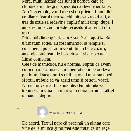
Mira, multi inseala dar sunt si barbati care se
chinuie ani intregi in speranta ca devine iar bine.
Am 2 exemple, varul meu si un prieten f bun din
copilarie. Varul meu s-a chinuit asa vreo 4 ani, a
tras de sotie sa redevina cuplu f mult timp, dupa 4
ani a renuntat, acum este recasatorit si fericit din
nou.
Prietenul din copilarie a rezistat 2 ani apoi i-a dat
ultimatum sotiei, au fost amandoi la terapie si
consiliere apoi si-au revenit. In ambele cazuri,
amandoi sufereau de lipsa de activitate sexuala.
Lipsa completa.
Ceea ce mamicilor, nu e normal. Faptul ca avem
copii nu inseamna ca am pierdut sotii pe undeva
pe drum. Daca doriti sa fiti mame dar sa ramaneti
si sotii, trebuie sa va gasiti timp si pt sotii vostri.
Nimic nu va mai fi ca inainte, dar intimitatea
trebuie sa revina in cuplu si in noua formula, altfel
ramaneti singure.
Anya
28 OCTOMBRIE 2019/12:42 PM
De acord. Textul pare că prezintă un alintat care
vine de la muncă și nu mai este tratat ca un rege