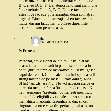
facem mizerie etc. Nu am delimitat clar tu faci A,
B, C și eu D, E, F. Dar atunci când sunt mai multe
îi zic: trebuie făcut A, B, C, D – ce faci tu dintre
astea și ce fac eu? Și le împărțim după abilități și
urgență. Bine, tot am senzația că eu fac ceva mai
multe, dar am făcut mari progrese după niște
certuri monstru pe tema asta.
Mihaela
28 OCTOMBRIE 2019/6:25 PM
Pt Printesa
Personal, am vizionat deja filmul asta la ai mei
acasa: taica-miu tolanit in pat cu scobitoarea in
coltul gurii in timp ce maica-mea nu isi mai gasea
capul de treburi. Care maica-mea imi spunea sa ii
strang farfuria de pe masa lu’ frate-miu :). Mda.
Si (mi-)am zis: asa NU. Nu voi accepta asa ceva
in relatia mea, prefer sa fiu singura decat asa. Nu
neg, asemenea “pretentii” pot sa restranga mult
numarul de eligibili 🙂 mai ales intr-o tara cu o
mentalitate inapoiata generalizata, dar, sincer,
singuratatea nu e ceva de speriat si, mai ales, nu
cand o compari cu alternativa.