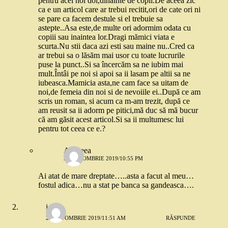
pentru acei noi doi,dinainte de copii.De aceea zic
ca e un articol care ar trebui recitit,ori de cate ori ni
se pare ca facem destule si el trebuie sa
astepte..Asa este,de multe ori adormim odata cu
copiii sau inaintea lor.Dragi mămici viata e
scurta.Nu stii daca azi esti sau maine nu..Cred ca
ar trebui sa o lăsăm mai usor cu toate lucrurile
puse la punct..Si sa încercăm sa ne iubim mai
mult.Întâi pe noi si apoi sa ii lasam pe altii sa ne
iubeasca.Mamicia asta,ne cam face sa uitam de
noi,de femeia din noi si de nevoiile ei..După ce am
scris un roman, si acum ca m-am trezit, după ce
am reusit sa ii adorm pe pitici,mă duc să mă bucur
că am găsit acest articol.Si sa ii multumesc lui
pentru tot ceea ce e.?
Andreea
29 OCTOMBRIE 2019/10:55 PM
Ai atat de mare dreptate…..asta a facut al meu…
fostul adica…nu a stat pe banca sa gandeasca….
ioana
28 OCTOMBRIE 2019/11:51 AM
RĂSPUNDE