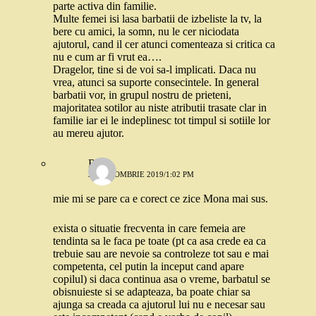
parte activa din familie.
Multe femei isi lasa barbatii de izbeliste la tv, la
bere cu amici, la somn, nu le cer niciodata
ajutorul, cand il cer atunci comenteaza si critica ca
nu e cum ar fi vrut ea….
Dragelor, tine si de voi sa-l implicati. Daca nu
vrea, atunci sa suporte consecintele. In general
barbatii vor, in grupul nostru de prieteni,
majoritatea sotilor au niste atributii trasate clar in
familie iar ei le indeplinesc tot timpul si sotiile lor
au mereu ajutor.
Robo
28 OCTOMBRIE 2019/1:02 PM
mie mi se pare ca e corect ce zice Mona mai sus.
exista o situatie frecventa in care femeia are
tendinta sa le faca pe toate (pt ca asa crede ea ca
trebuie sau are nevoie sa controleze tot sau e mai
competenta, cel putin la inceput cand apare
copilul) si daca continua asa o vreme, barbatul se
obisnuieste si se adapteaza, ba poate chiar sa
ajunga sa creada ca ajutorul lui nu e necesar sau