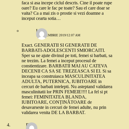
faca si asa incepe ciclul descris. Cine il poate rupe
oare? Eu care le fac pe toate? Sau el care doar se
vaita? Ca a mai zis o prostie si vezi doamne a
inceput cearta sotia…
Lora
16 NOIEMBRIE 2019/12:07 AM
Exact. GENERATII SI GENERATII DE
BARBATI-ADOLESCENTI SMIORCAITI.
Sper sa ne ajute divinul pe toti, femei si barbati, sa
ne trezim. La femei a inceput procesul de
constientizare. BARBATII MAI AU CATEVA
DECENII CA SA SE TREZEASCA SI EI. Si sa
inceapa sa construiasca MASCULINITATEA
ADULTA, PUTERNICA, IUBITOARE in
cercuri de barbati intelepti. Nu asteptand validarea
masculinitatii lor PRIN FEMEIE!!!! La fel si pt
femei: FEMINITATEA BLANDA,
IUBITOARE, CONȚINĂTOARE de
desavarseste in cercuri de femei adulte, nu prin
validarea venita DE LA BARBAT.
Rox