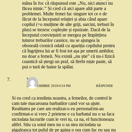
mâna în foc că răspunsul este „Nu, nici atunci nu
făcea nimic.” Și cred că aici apare altă parte a
problemei. Multe femei fac singure tot ce e de
făcut de la începutul relației și abia când apare
copilul (=o mulțime de alte griji, sarcini, treburi în
plus) se trezesc copleșite și epuizate. Dacă de la
începutul conviețuirii se mergea pe împărțirea
tuturor treburilor casnice, nu se ajungea la
oboseală cronică odată cu apariția copilului pentru
că îngrijirea lui ar fi fost tot așa pe umerii ambilor,
nu doar a femeii. Nu există „nu știe” că nu-i fizică
cuantică să ștergi un praf, să fierbi niște paste, să
pui o tură de haine la spălat.
V.
28 OCTOMBRIE 2019/4:54 PM
RĂSPUNDE
Si eu cred ca tendinta noastra, a femeilor, de control le
cam taie macaroana barbatilor cand vor sa ajute.
Realitatea pe care am realizat-o eu personal/mi-au
confirmat-o si vreo 2 prietene e ca barbatul nu o sa faca
niciodata lucrurile cum le vrei tu, ca na, el functioneaza
altfel. Stiu ca sotul meu nu o sa stea niciodata sa
piguleasca tot puful de pe gaina o ora cum fac eu sau nu