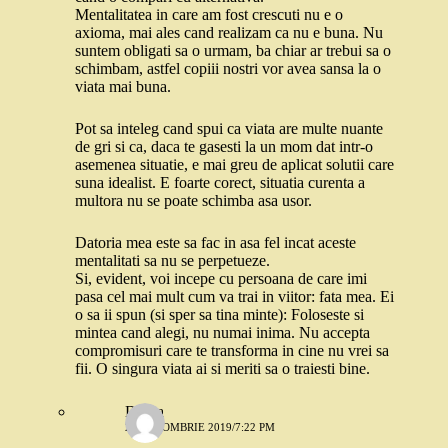
Mentalitatea in care am fost crescuti nu e o
axioma, mai ales cand realizam ca nu e buna. Nu
suntem obligati sa o urmam, ba chiar ar trebui sa o
schimbam, astfel copiii nostri vor avea sansa la o
viata mai buna.
Pot sa inteleg cand spui ca viata are multe nuante
de gri si ca, daca te gasesti la un mom dat intr-o
asemenea situatie, e mai greu de aplicat solutii care
suna idealist. E foarte corect, situatia curenta a
multora nu se poate schimba asa usor.
Datoria mea este sa fac in asa fel incat aceste
mentalitati sa nu se perpetueze.
Si, evident, voi incepe cu persoana de care imi
pasa cel mai mult cum va trai in viitor: fata mea. Ei
o sa ii spun (si sper sa tina minte): Foloseste si
mintea cand alegi, nu numai inima. Nu accepta
compromisuri care te transforma in cine nu vrei sa
fii. O singura viata ai si meriti sa o traiesti bine.
Doina
28 OCTOMBRIE 2019/7:22 PM