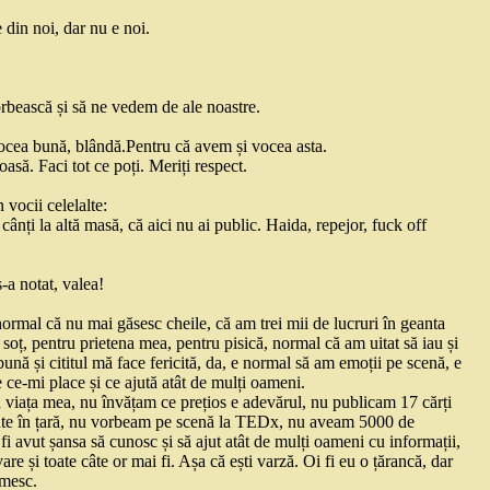
din noi, dar nu e noi.
rbească și să ne vedem de ale noastre.
 vocea bună, blândă.Pentru că avem și vocea asta.
asă. Faci tot ce poți. Meriți respect.
 vocii celelalte:
cânți la altă masă, că aici nu ai public. Haida, repejor, fuck off
-a notat, valea!
normal că nu mai găsesc cheile, că am trei mii de lucruri în geanta
 soț, pentru prietena mea, pentru pisică, normal că am uitat să iau și
 bună și cititul mă face fericită, da, e normal să am emoții pe scenă, e
e ce-mi place și ce ajută atât de mulți oameni.
 viața mea, nu învățam ce prețios e adevărul, nu publicam 17 cărți
nte în țară, nu vorbeam pe scenă la TEDx, nu aveam 5000 de
fi avut șansa să cunosc și să ajut atât de mulți oameni cu informații,
re și toate câte or mai fi. Așa că ești varză. Oi fi eu o țărancă, dar
umesc.