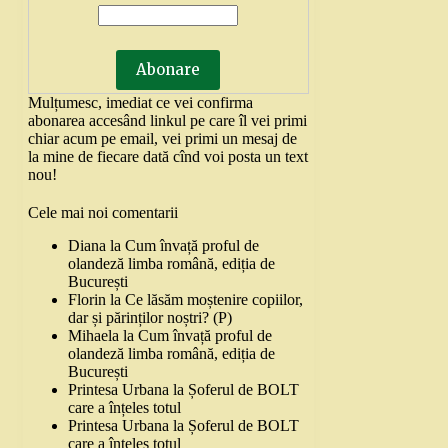
Mulțumesc, imediat ce vei confirma
abonarea accesând linkul pe care îl vei primi
chiar acum pe email, vei primi un mesaj de
la mine de fiecare dată cînd voi posta un text
nou!
Cele mai noi comentarii
Diana
la
Cum învață proful de
olandeză limba română, ediția de
București
Florin
la
Ce lăsăm moștenire copiilor,
dar și părinților noștri? (P)
Mihaela
la
Cum învață proful de
olandeză limba română, ediția de
București
Printesa Urbana
la
Șoferul de BOLT
care a înțeles totul
Printesa Urbana
la
Șoferul de BOLT
care a înțeles totul