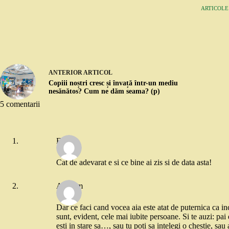
ARTICOLE:
ANTERIOR
ARTICOL
Copiii noștri cresc și învață într-un mediu
nesănătos? Cum ne dăm seama? (p)
5 comentarii
Eva
Cat de adevarat e si ce bine ai zis si de data asta!
Anonim
Dar ce faci cand vocea aia este atat de puternica ca inc
sunt, evident, cele mai iubite persoane. Si te auzi: pai
esti in stare sa…, sau tu poti sa intelegi o chestie, s