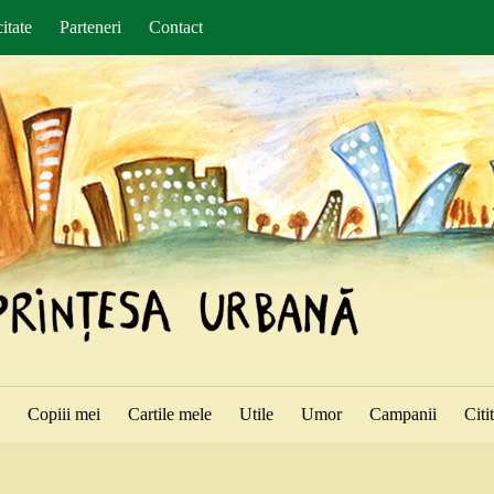
itate
Parteneri
Contact
ă
Copiii mei
Cartile mele
Utile
Umor
Campanii
Citi