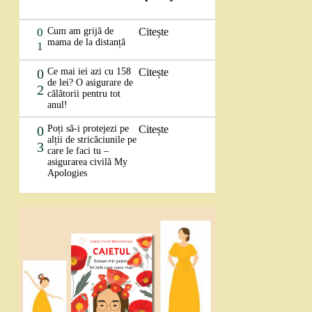
0
Cum am grijă de
Citește
mama de la distanță
1
0
Ce mai iei azi cu 158
Citește
de lei? O asigurare de
2
călătorii pentru tot
anul!
0
Poți să-i protejezi pe
Citește
alții de stricăciunile pe
3
care le faci tu –
asigurarea civilă My
Apologies