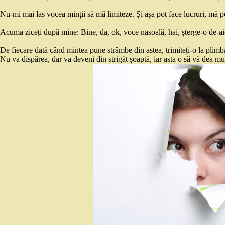
Nu-mi mai las vocea minții să mă limiteze. Și așa pot face lucruri, mă p
Acuma ziceți după mine: Bine, da, ok, voce nasoală, hai, șterge-o de-aic
De fiecare dată când mintea pune strâmbe din astea, trimiteți-o la plimba
Nu va dispărea, dar va deveni din strigăt șoaptă, iar asta o să vă dea mul