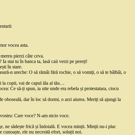
ntarii
mor vocea asta.
, mereu pierzi câte ceva.
 stai tu în banca ta, lasă caii verzi pe pereți!
ști în stare.
usură-n ureche: O să rămâi fără rochie, o să vomiți, o să te bâlbâi, o
i la copii, vai de capul ăla al tău…
cea: Ce să-ți spun, ia uite unde era rebela și protestatara, ciocu
 oboseală, dar în loc să dormi, o arzi aiurea. Meriți să ajungi la
ul vostru: Care voce? N-am nicio voce.
, ne sădește frică și îndoială. E vocea minții. Minții nu-i plac
e cunoaște, ele nu necesită efort, soluții noi.