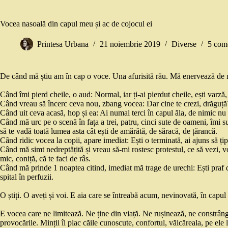
Vocea nasoală din capul meu și ac de cojocul ei
Printesa Urbana
21 noiembrie 2019
Diverse
5 come
De când mă știu am în cap o voce. Una afurisită rău. Mă enervează de 
Când îmi pierd cheile, o aud: Normal, iar ți-ai pierdut cheile, ești varză
Când vreau să încerc ceva nou, zbang vocea: Dar cine te crezi, drăguță? Ia
Când uit ceva acasă, hop și ea: Ai numai terci în capul ăla, de nimic nu e
Când mă urc pe o scenă în fața a trei, patru, cinci sute de oameni, îmi s
să te vadă toată lumea asta cât ești de amărâtă, de săracă, de țărancă.
Când ridic vocea la copii, apare imediat: Ești o terminată, ai ajuns să țip
Când mă simt nedreptățită și vreau să-mi rostesc protestul, ce să vezi, vo
mic, coniță, că te faci de râs.
Când mă prinde 1 noaptea citind, imediat mă trage de urechi: Ești praf de
spital în perfuzii.
O știți. O aveți și voi. E aia care se întreabă acum, nevinovată, în cap
E vocea care ne limitează. Ne ține din viață. Ne rușinează, ne constrânge
provocările. Minții îi plac căile cunoscute, confortul, văicăreala, pe ele l