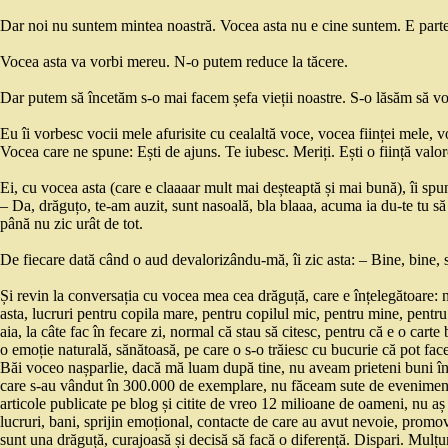
Dar noi nu suntem mintea noastră. Vocea asta nu e cine suntem. E parte 
Vocea asta va vorbi mereu. N-o putem reduce la tăcere.
Dar putem să încetăm s-o mai facem șefa vieții noastre. S-o lăsăm să vo
Eu îi vorbesc vocii mele afurisite cu cealaltă voce, vocea ființei mele,
Vocea care ne spune: Ești de ajuns. Te iubesc. Meriți. Ești o ființă valoro
Ei, cu vocea asta (care e claaaar mult mai deșteaptă și mai bună), îi spun
– Da, drăguțo, te-am auzit, sunt nasoală, bla blaaa, acuma ia du-te tu să 
până nu zic urât de tot.
De fiecare dată când o aud devalorizându-mă, îi zic asta: – Bine, bine, s
Și revin la conversația cu vocea mea cea drăguță, care e înțelegătoare: 
asta, lucruri pentru copila mare, pentru copilul mic, pentru mine, pentru
aia, la câte fac în fecare zi, normal că stau să citesc, pentru că e o carte
o emoție naturală, sănătoasă, pe care o s-o trăiesc cu bucurie că pot fac
Băi voceo nașparlie, dacă mă luam după tine, nu aveam prieteni buni în
care s-au vândut în 300.000 de exemplare, nu făceam sute de evenime
articole publicate pe blog și citite de vreo 12 milioane de oameni, nu aș 
lucruri, bani, sprijin emoțional, contacte de care au avut nevoie, promova
sunt una drăguță, curajoasă și decisă să facă o diferență. Dispari. Mulț