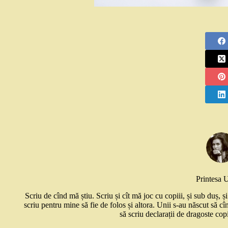
Printesa 
Scriu de cînd mă știu. Scriu și cît mă joc cu copiii, și sub duș, 
scriu pentru mine să fie de folos și altora. Unii s-au născut să cî
să scriu declarații de dragoste copi