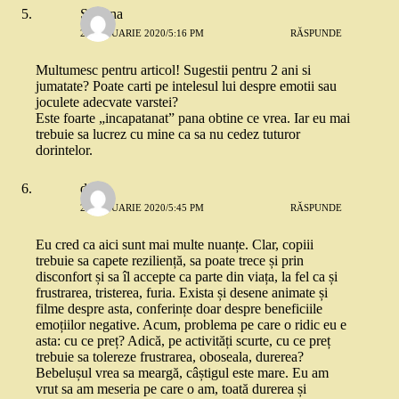
Simona
21 IANUARIE 2020/5:16 PM
RĂSPUNDE
Multumesc pentru articol! Sugestii pentru 2 ani si
jumatate? Poate carti pe intelesul lui despre emotii sau
joculete adecvate varstei?
Este foarte „incapatanat” pana obtine ce vrea. Iar eu mai
trebuie sa lucrez cu mine ca sa nu cedez tuturor
dorintelor.
deea
21 IANUARIE 2020/5:45 PM
RĂSPUNDE
Eu cred ca aici sunt mai multe nuanțe. Clar, copiii
trebuie sa capete reziliență, sa poate trece și prin
disconfort și sa îl accepte ca parte din viața, la fel ca și
frustrarea, tristerea, furia. Exista și desene animate și
filme despre asta, conferințe doar despre beneficiile
emoțiilor negative. Acum, problema pe care o ridic eu e
asta: cu ce preț? Adică, pe activități scurte, cu ce preț
trebuie sa tolereze frustrarea, oboseala, durerea?
Bebelușul vrea sa meargă, câștigul este mare. Eu am
vrut sa am meseria pe care o am, toată durerea și