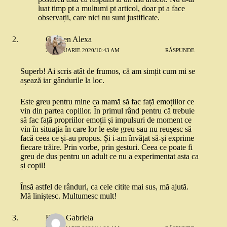
luat timp pt a multumi pt articol, doar pt a face
observații, care nici nu sunt justificate.
Carmen Alexa
21 IANUARIE 2020/10:43 AM
RĂSPUNDE
Superb! Ai scris atât de frumos, că am simțit cum mi se
așează iar gândurile la loc.
Este greu pentru mine ca mamă să fac față emoțiilor ce
vin din partea copiilor. În primul rând pentru că trebuie
să fac față propriilor emoții și impulsuri de moment ce
vin în situația în care lor le este greu sau nu reușesc să
facă ceea ce și-au propus. Și i-am învățat să-și exprime
fiecare trăire. Prin vorbe, prin gesturi. Ceea ce poate fi
greu de dus pentru un adult ce nu a experimentat asta ca
și copil!
Însă astfel de rânduri, ca cele citite mai sus, mă ajută.
Mă liniștesc. Multumesc mult!
Elena Gabriela