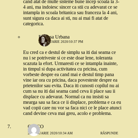
cand atat de multe sisteme bune incep scoala la 3-
4 ani, ma indoiesc sincer ca stii cu adevarat ce se
intampla in scoala britanica sau franceza la 4 ani,
sunt sigura ca daca ai sti, nu ai mai fi atat de
categorica.
Printesa Urbana
21 IANUARIE 2020/10:37 PM
Eu cred ca e destul de simplu sa iti dai seama ce
nu i se potriveste si ce este doar lene, toleranta
scazuta la efort. Urmaresti ce se intampla inainte,
in timpul si dupa activitatea cu pricina, cum
vorbeste despre ea cand mai e destul timp pana
vine iar ora cu pricina, daca povesteste despre ea
prietenilor sau evita. Daca iti cunosti copilul nu ai
cum sa nu iti dai seama cand ceva ii place sau ii
displace cu adevarat. Normal ca nu insisti sa
mearga sau sa faca ce ii displace, problema e ca eu
vad copii care nu vor sa faca nici ce le place atunci
cand devine ceva mai greu, acolo e problema.
ONICO
22 IANUARIE 2020/10:34 AM
RĂSPUNDE