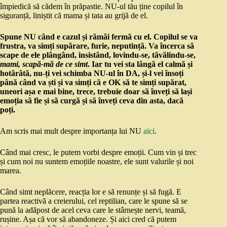
împiedică să cădem în prăpastie. NU-ul tău ține copilul în
siguranță, liniștit că mama și tata au grijă de el.
Spune NU când e cazul și rămâi fermă cu el. Copilul se va
frustra, va simți supărare, furie, neputință. Va încerca să
scape de ele plângând, insistând, lovindu-se, tăvălindu-se,
mami, scapă-mă de ce simt
. Iar tu vei sta lângă el calmă și
hotărâtă, nu-ți vei schimba NU-ul în DA, și-l vei însoți
până când va ști și va simți că e OK să te simți supărat,
uneori așa e mai bine, trece, trebuie doar să înveți să lași
emoția să fie și să curgă și să înveți ceva din asta, dacă
poți.
Am scris mai mult despre importanța lui NU
aici
.
Când mai cresc, le putem vorbi despre emoții. Cum vin și trec
și cum noi nu suntem emoțiile noastre, ele sunt valurile și noi
marea.
Când simt neplăcere, reacția lor e să renunțe și să fugă. E
partea reactivă a creierului, cel reptilian, care le spune să se
pună la adăpost de acel ceva care le stârnește nervi, teamă,
rușine. Așa că vor să abandoneze. Și aici cred că putem