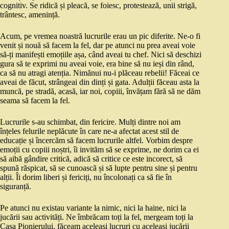
cognitiv. Se ridică și pleacă, se foiesc, protestează, unii strigă,
trântesc, amenință.
Acum, pe vremea noastră lucrurile erau un pic diferite. Ne-o fi
venit și nouă să facem la fel, dar pe atunci nu prea aveai voie
să-ți manifești emoțiile așa, când aveai tu chef. Nici să deschizi
gura să te exprimi nu aveai voie, era bine să nu ieși din rând,
ca să nu atragi atenția. Nimănui nu-i plăceau rebelii! Făceai ce
aveai de făcut, strângeai din dinți și gata. Adulții făceau asta la
muncă, pe stradă, acasă, iar noi, copiii, învățam fără să ne dăm
seama să facem la fel.
Lucrurile s-au schimbat, din fericire. Mulți dintre noi am
înțeles felurile neplăcute în care ne-a afectat acest stil de
educație și încercăm să facem lucrurile altfel. Vorbim despre
emoții cu copiii noștri, îi invităm să se exprime, ne dorim ca ei
să aibă gândire critică, adică să critice ce este incorect, să
spună răspicat, să se cunoască și să lupte pentru sine și pentru
alții. Îi dorim liberi și fericiți, nu încolonați ca să fie în
siguranță.
Pe atunci nu existau variante la nimic, nici la haine, nici la
jucării sau activități. Ne îmbrăcam toți la fel, mergeam toți la
Casa Pionierului, făceam aceleași lucruri cu aceleași jucării