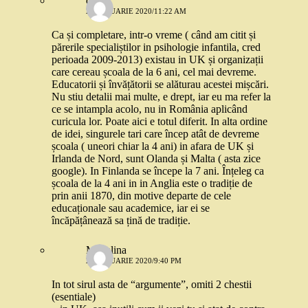
deea
22 IANUARIE 2020/11:22 AM
Ca și completare, intr-o vreme ( când am citit și
părerile specialiștilor in psihologie infantila, cred
perioada 2009-2013) existau in UK și organizații
care cereau școala de la 6 ani, cel mai devreme.
Educatorii și învățătorii se alăturau acestei mișcări.
Nu stiu detalii mai multe, e drept, iar eu ma refer la
ce se intampla acolo, nu in România aplicând
curicula lor. Poate aici e totul diferit. In alta ordine
de idei, singurele tari care încep atât de devreme
școala ( uneori chiar la 4 ani) in afara de UK și
Irlanda de Nord, sunt Olanda și Malta ( asta zice
google). In Finlanda se începe la 7 ani. Înțeleg ca
școala de la 4 ani in in Anglia este o tradiție de
prin anii 1870, din motive departe de cele
educaționale sau academice, iar ei se
încăpățânează sa țină de tradiție.
Madalina
22 IANUARIE 2020/9:40 PM
In tot sirul asta de “argumente”, omiti 2 chestii
(esentiale)