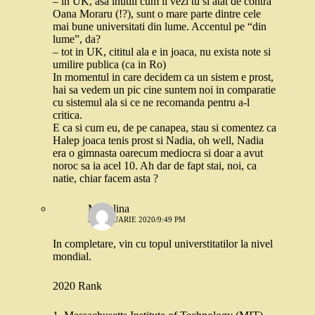
– in UK, asa inutili cum ii vezi tu si atat de contra
Oana Moraru (!?), sunt o mare parte dintre cele
mai bune universitati din lume. Accentul pe “din
lume”, da?
– tot in UK, cititul ala e in joaca, nu exista note si
umilire publica (ca in Ro)
In momentul in care decidem ca un sistem e prost,
hai sa vedem un pic cine suntem noi in comparatie
cu sistemul ala si ce ne recomanda pentru a-l
critica.
E ca si cum eu, de pe canapea, stau si comentez ca
Halep joaca tenis prost si Nadia, oh well, Nadia
era o gimnasta oarecum mediocra si doar a avut
noroc sa ia acel 10. Ah dar de fapt stai, noi, ca
natie, chiar facem asta ?
Madalina
22 IANUARIE 2020/9:49 PM
In completare, vin cu topul universtitatilor la nivel
mondial.
2020 Rank