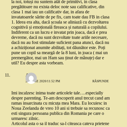
la noi, totuși nu suntem atât de primitivi, in clasa
pregătitoare nu exista deloc note sau calificative, din
clasa 1 mai iau un calificativ dar, in afara de
invatatoarele sărite de pe fix, cam toate dau FB in clasa
1. Ideea era alta, dacă școala se aliniază cu dezvoltarea
cognitivă și emoțională fireasca și naturală a copilului.
Indiferent ca un lucru e invatat prin joaca, dacă e prea
devreme, dacă nu sunt dezvoltate toate ariile necesare,
dacă nu au fost stimulate suficient pana atunci, dacă nu
a achiziționat anumite abilitați, tot dăunător este. Poți
pune un copil sa meargă de la 8 luni, in joaca ( mai un
premergător, mai un Ham sau ținut de mânuțe) dar e
util? Eu despre asta vorbeam.
Alina
21 IUNIE 2020/11:52 PM
RĂSPUNDE
Imi incalzesc inima toate articolele tale….especially
despre parenting. Te-am descoperit anul trecut cand am
ramas insarcinata cu micuța mea Mara. Eu locuiesc in
Noua Zeelanda de vreo 10 ani si trebuie sa recunosc ca
esti singura persoana publica din Romania pe care o
urmaresc zilnic.
Articolul asta o sa il traduc sa-l citeasca cateva prietene