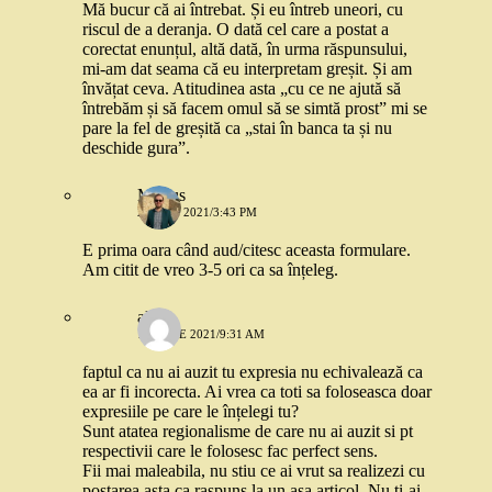
Mă bucur că ai întrebat. Și eu întreb uneori, cu
riscul de a deranja. O dată cel care a postat a
corectat enunțul, altă dată, în urma răspunsului,
mi-am dat seama că eu interpretam greșit. Și am
învățat ceva. Atitudinea asta „cu ce ne ajută să
întrebăm și să facem omul să se simtă prost” mi se
pare la fel de greșită ca „stai în banca ta și nu
deschide gura”.
Marius
2 IULIE 2021/3:43 PM
E prima oara când aud/citesc aceasta formulare.
Am citit de vreo 3-5 ori ca sa înțeleg.
ala
16 IULIE 2021/9:31 AM
faptul ca nu ai auzit tu expresia nu echivalează ca
ea ar fi incorecta. Ai vrea ca toti sa foloseasca doar
expresiile pe care le înțelegi tu?
Sunt atatea regionalisme de care nu ai auzit si pt
respectivii care le folosesc fac perfect sens.
Fii mai maleabila, nu stiu ce ai vrut sa realizezi cu
postarea asta ca raspuns la un asa articol. Nu ti-ai