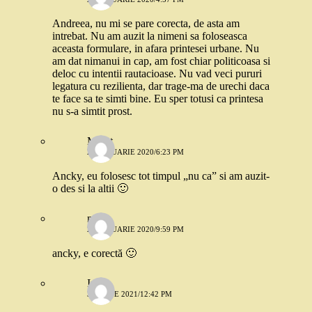
Andreea, nu mi se pare corecta, de asta am
intrebat. Nu am auzit la nimeni sa foloseasca
aceasta formulare, in afara printesei urbane. Nu
am dat nimanui in cap, am fost chiar politicoasa si
deloc cu intentii rautacioase. Nu vad veci pururi
legatura cu rezilienta, dar trage-ma de urechi daca
te face sa te simti bine. Eu sper totusi ca printesa
nu s-a simtit prost.
Merat
21 IANUARIE 2020/6:23 PM
Ancky, eu folosesc tot timpul „nu ca” si am auzit-
o des si la altii 🙂
mack
21 IANUARIE 2020/9:59 PM
ancky, e corectă 🙂
Irina
30 IUNIE 2021/12:42 PM