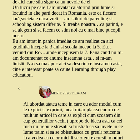
de aici care stiu sigur ca au nevoie de el.
Un lucru pe care l-am invatat calatorind prin lume si
locuind in alte parti decat in Romania, este ca fiecare
tară,societate daca vreti….are stiluri de parenting si
schooling sistem diferite. Si treaba noastra…ca parinti, e
sa alegem si sa facem ce stim noi ca e mai bine pt copii
nostri.
Eu am intrat in panica imediat ce am realizat ca aici
gradinita incepe la 3 ani si scoala incepe la 5. Eu…
venind din Ro….unde incepusem la 7. Pana cand nu m-
am documentat ce anume inseamna asta…si m-am
linistit. N-o sa ma apuc aici sa descriu ce inseamna asta,
cine e interesat poate sa caute Learning through play
education.
Dya
5 DECEMBRIE 2020/11:34 AM
Ai abordat atatea teme in care eu ador modul cum
le explici si exprimi, incat mi-ar placea enorm de
mult un articol in care sa explici cum scoatem din
cap generatiilor vechi ( apropo de ideea asta ca cei
mici nu trebuie stresati si frustrati ca sa invete in ce
lume traim si sa se obisnuiasca cu greul) reticenta
la a vedea ca celor mici li se ofera excursii, moduri