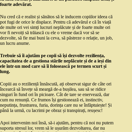
foarte adevărat.
Nu cred că e realist și sănătos să le inducem copiilor ideea că
pot fugi de orice le displace. Pentru că adevărul e că în viață
de multe ori vei simți lucruri neplăcute și de foarte multe ori
vor fi nevoiți să trăiască cu ele o vreme dacă vor să se
dezvolte, să fie mai buni la ceva, să păstreze o relație, un job,
un lucru anume.
Trebuie să îi ajutăm pe copii să își dezvolte reziliența,
capacitatea de a gestiona stările neplăcute și de a ieși din
ele într-un mod care să îi folosească pe termen scurt și
lung.
Copiii au o reziliență înnăscută, ați observat sigur de câte ori
încearcă să învețe să meargă de-a bușilea, sau să se ridice
singuri în fund ori în picioare. Cât de tare se enervează, dar
cum nu renunță. Ce frumos își gestionează ei, instinctiv,
neputința, frustrarea, furia, dorința care nu se înfăptuiește! Și
până la urmă, cu lacrimi pe obraz și transpirați, reușesc!
Apoi intervenim noi însă, să-i ajutăm, pentru că noi nu putem
suporta stresul lor, vrem să le ușurăm dezvoltarea, dar nu