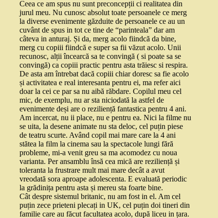
Ceea ce am spus nu sunt preconcepții ci realitatea din
jurul meu. Nu cunosc absolut toate persoanele ce merg
la diverse evenimente găzduite de persoanele ce au un
cuvânt de spus in tot ce tine de “parinteala” dar am
câteva in anturaj. Și da, merg acolo fiindcă da bine,
merg cu copiii fiindcă e super sa fii văzut acolo. Unii
recunosc, alții încearcă sa te convingă ( si poate sa se
convingă) ca copiii practic pentru asta trăiesc si respira.
De asta am întrebat dacă copiii chiar doresc sa fie acolo
și activitatea e real interesanta pentru ei, ma refer aici
doar la cei ce par sa nu aibă răbdare. Copilul meu cel
mic, de exemplu, nu ar sta niciodată la astfel de
evenimente deși are o reziliență fantastica pentru 4 ani.
Am incercat, nu ii place, nu e pentru ea. Nici la filme nu
se uita, la desene animate nu sta deloc, cel puțin piese
de teatru scurte. Având copil mai mare care la 4 ani
stătea la film la cinema sau la spectacole lungi fără
probleme, mi-a venit greu sa ma acomodez cu noua
varianta. Per ansamblu însă cea mică are reziliență și
toleranta la frustrare mult mai mare decât a avut
vreodată sora aproape adolescenta. E evaluată periodic
la grădinița pentru asta și mereu sta foarte bine.
Cât despre sistemul britanic, nu am fost in el. Am cel
puțin zece prieteni plecați in UK, cel puțin doi tineri din
familie care au făcut facultatea acolo, după liceu in țara.