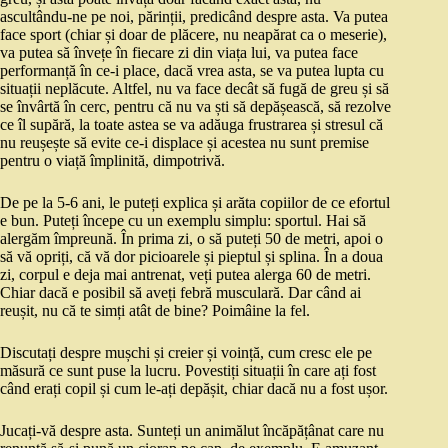
ascultându-ne pe noi, părinții, predicând despre asta. Va putea
face sport (chiar și doar de plăcere, nu neapărat ca o meserie),
va putea să învețe în fiecare zi din viața lui, va putea face
performanță în ce-i place, dacă vrea asta, se va putea lupta cu
situații neplăcute. Altfel, nu va face decât să fugă de greu și să
se învârtă în cerc, pentru că nu va ști să depășească, să rezolve
ce îl supără, la toate astea se va adăuga frustrarea și stresul că
nu reușește să evite ce-i displace și acestea nu sunt premise
pentru o viață împlinită, dimpotrivă.
De pe la 5-6 ani, le puteți explica și arăta copiilor de ce efortul
e bun. Puteți începe cu un exemplu simplu: sportul. Hai să
alergăm împreună. În prima zi, o să puteți 50 de metri, apoi o
să vă opriți, că vă dor picioarele și pieptul și splina. În a doua
zi, corpul e deja mai antrenat, veți putea alerga 60 de metri.
Chiar dacă e posibil să aveți febră musculară. Dar când ai
reușit, nu că te simți atât de bine? Poimâine la fel.
Discutați despre mușchi și creier și voință, cum cresc ele pe
măsură ce sunt puse la lucru. Povestiți situații în care ați fost
când erați copil și cum le-ați depășit, chiar dacă nu a fost ușor.
Jucați-vă despre asta. Sunteți un animălut încăpățânat care nu