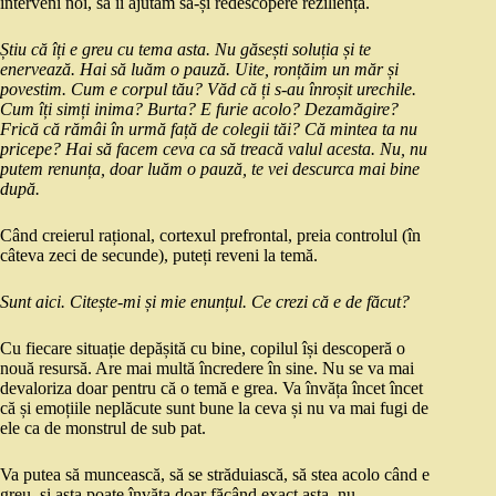
interveni noi, să îi ajutăm să-și redescopere reziliența.
Știu că îți e greu cu tema asta. Nu găsești soluția și te
enervează. Hai să luăm o pauză. Uite, ronțăim un măr și
povestim. Cum e corpul tău? Văd că ți s-au înroșit urechile.
Cum îți simți inima? Burta? E furie acolo? Dezamăgire?
Frică că rămâi în urmă față de colegii tăi? Că mintea ta nu
pricepe? Hai să facem ceva ca să treacă valul acesta. Nu, nu
putem renunța, doar luăm o pauză, te vei descurca mai bine
după.
Când creierul rațional, cortexul prefrontal, preia controlul (în
câteva zeci de secunde), puteți reveni la temă.
Sunt aici. Citește-mi și mie enunțul. Ce crezi că e de făcut?
Cu fiecare situație depășită cu bine, copilul își descoperă o
nouă resursă. Are mai multă încredere în sine. Nu se va mai
devaloriza doar pentru că o temă e grea. Va învăța încet încet
că și emoțiile neplăcute sunt bune la ceva și nu va mai fugi de
ele ca de monstrul de sub pat.
Va putea să muncească, să se străduiască, să stea acolo când e
greu, și asta poate învăța doar făcând exact asta, nu