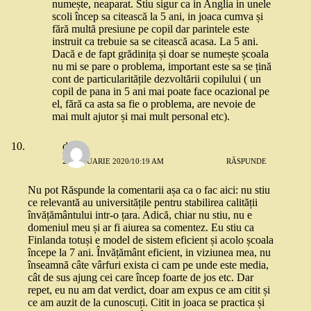
numește, neaparat. Stiu sigur ca in Anglia in unele
scoli încep sa citească la 5 ani, in joaca cumva și
fără multă presiune pe copil dar parintele este
instruit ca trebuie sa se citească acasa. La 5 ani.
Dacă e de fapt grădinița și doar se numește școala
nu mi se pare o problema, important este sa se țină
cont de particularitățile dezvoltării copilului ( un
copil de pana in 5 ani mai poate face ocazional pe
el, fără ca asta sa fie o problema, are nevoie de
mai mult ajutor și mai mult personal etc).
deea
23 IANUARIE 2020/10:19 AM
RĂSPUNDE
Nu pot Răspunde la comentarii așa ca o fac aici: nu stiu
ce relevantă au universitățile pentru stabilirea calității
învățământului intr-o țara. Adică, chiar nu stiu, nu e
domeniul meu și ar fi aiurea sa comentez. Eu stiu ca
Finlanda totuși e model de sistem eficient și acolo școala
începe la 7 ani. Învățământ eficient, in viziunea mea, nu
înseamnă câte vârfuri exista ci cam pe unde este media,
cât de sus ajung cei care încep foarte de jos etc. Dar
repet, eu nu am dat verdict, doar am expus ce am citit și
ce am auzit de la cunoscuți. Citit in joaca se practica și