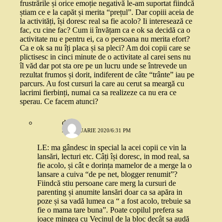
frustrările și orice emoție negativă le-am suportat fiindcă
știam ce e la capăt și merita “prețul”. Dar copiii aceia de
la activități, își doresc real sa fie acolo? Ii interesează ce
fac, cu cine fac? Cum ii învățam ca e ok sa decidă ca o
activitate nu e pentru ei, ca o persoana nu merita efort?
Ca e ok sa nu îți placa și sa pleci? Am doi copii care se
plictisesc in cinci minute de o activitate al carei sens nu
îl văd dar pot sta ore pe un lucru unde se întrevede un
rezultat frumos și dorit, indiferent de câte “trânte” iau pe
parcurs. Au fost cursuri la care au cerut sa meargă cu
lacrimi fierbinți, numai ca sa realizeze ca nu era ce
sperau. Ce facem atunci?
deea
21 IANUARIE 2020/6:31 PM
LE: ma gândesc in special la acei copii ce vin la
lansări, lecturi etc. Câți își doresc, in mod real, sa
fie acolo, și cât e dorința mamelor de a merge la o
lansare a cuiva “de pe net, blogger renumit”?
Fiindcă stiu persoane care merg la cursuri de
parenting și anumite lansări doar ca sa apăra in
poze și sa vadă lumea ca “ a fost acolo, trebuie sa
fie o mama tare buna”. Poate copilul prefera sa
joace mingea cu Vecinul de la bloc decât sa audă