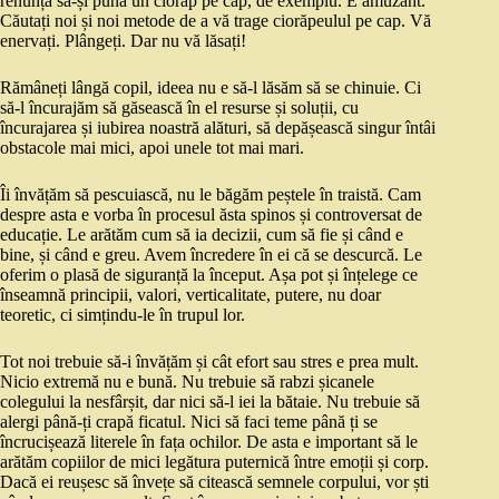
renunță să-și pună un ciorap pe cap, de exemplu. E amuzant.
Căutați noi și noi metode de a vă trage ciorăpeulul pe cap. Vă
enervați. Plângeți. Dar nu vă lăsați!
Rămâneți lângă copil, ideea nu e să-l lăsăm să se chinuie. Ci
să-l încurajăm să găsească în el resurse și soluții, cu
încurajarea și iubirea noastră alături, să depășească singur întâi
obstacole mai mici, apoi unele tot mai mari.
Îi învățăm să pescuiască, nu le băgăm peștele în traistă. Cam
despre asta e vorba în procesul ăsta spinos și controversat de
educație. Le arătăm cum să ia decizii, cum să fie și când e
bine, și când e greu. Avem încredere în ei că se descurcă. Le
oferim o plasă de siguranță la început. Așa pot și înțelege ce
înseamnă principii, valori, verticalitate, putere, nu doar
teoretic, ci simțindu-le în trupul lor.
Tot noi trebuie să-i învățăm și cât efort sau stres e prea mult.
Nicio extremă nu e bună. Nu trebuie să rabzi șicanele
colegului la nesfârșit, dar nici să-l iei la bătaie. Nu trebuie să
alergi până-ți crapă ficatul. Nici să faci teme până ți se
încrucișează literele în fața ochilor. De asta e important să le
arătăm copiilor de mici legătura puternică între emoții și corp.
Dacă ei reușesc să învețe să citească semnele corpului, vor ști