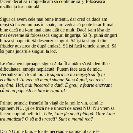
facem decât să-i împiedicăm să continue să-și folosească
reziliența lor naturală.
Sigur că avem cele mai bune intenții, dar cred că dacă am
reuși să facem un pas în spate, am vedea că poate le-ar fi mai
bine dacă nu i-am mai ajuta atât de mult. Dacă i-am lăsa de
mai devreme să folosească singuri lingurița. Să își pună singuri
bluza și papucii. Să deseneze singuri. Să își ia singuri din
frigider gustarea de după amiază. Să își facă temele singuri. Să
își pună jucăriile singuri la loc.
Le rămânem aproape, sigur că da. Îi ajutăm să își identifice
dificultatea, emoția neplăcută. Putem face asta de mici.
Verbalizăm în locul lor.
Te supără că nu reușești să îți ții
echilibrul. Ai vrea să mergi singur. Știu că poți, vei reuși
curând. Hai, mai încearcă o dată. E greu, e foarte enervant
când nu poți. Ah ce tare te supără!
Printre primele frustrări în viață de la noi le vin, când le
spunem NU. Și ce frică ne e uneori de acest NU! Nu vrem să
facem copilul nefericit.
Uite, l-am făcut că plângă. Oare l-am
traumatizat? O să mă urască? Sunt o mamă rea?
Dar NU-ul e bun, e foarte necesar, e parapetul care le