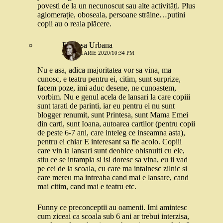
povesti de la un necunoscut sau alte activități. Plus
aglomerație, oboseala, persoane străine…putini
copii au o reala plăcere.
Printesa Urbana
21 IANUARIE 2020/10:34 PM
Nu e asa, adica majoritatea vor sa vina, ma
cunosc, e teatru pentru ei, citim, sunt surprize,
facem poze, imi aduc desene, ne cunoastem,
vorbim. Nu e genul acela de lansari la care copiii
sunt tarati de parinti, iar eu pentru ei nu sunt
blogger renumit, sunt Printesa, sunt Mama Emei
din carti, sunt Ioana, autoarea cartilor (pentru copii
de peste 6-7 ani, care inteleg ce inseamna asta),
pentru ei chiar E interesant sa fie acolo. Copiii
care vin la lansari sunt deobice obisnuiti cu ele,
stiu ce se intampla si isi doresc sa vina, eu ii vad
pe cei de la scoala, cu care ma intalnesc zilnic si
care mereu ma intreaba cand mai e lansare, cand
mai citim, cand mai e teatru etc.
Funny ce preconceptii au oamenii. Imi amintesc
cum ziceai ca scoala sub 6 ani ar trebui interzisa,