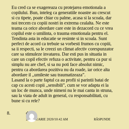
Eu cred ca se exagereaza cu protejarea emotionala a
copilului. Bun, inteleg ca generatiile noastre au crescut
si cu tipete, poate chiar cu palme, acasa si la scoala, dar
noi trecem cu copiii nostri in extrema cealalta. Ne este
teama ca orice abordare care este in dezacord cu ce vrea
copilul este o umilinta, o trauma emotionala pentru el.
Tendinta asta in educatie se resimte si in scoala. Sunt
perfect de acord ca trebuie sa vorbesti frumos cu copiii,
sa ii respecti, sa le creezi un climat afectiv corespunzator
care sa stimuleze invatarea. Dar esti pus in situatia in
care un copil efectiv refuza o activitate, pentru ca pur si
simplu nu are chef, si sa nu poti face absolut nimic,
pentru ca abordarea pozitiva nu da roade, iar orice alta
abordare il ,,umileste sau traumatizeaza”.
Lasand la o parte faptul ca au profii si parintii batai de
cap cu acesti copii ,,sensibili”, cum se vor adapta ei la
un loc de munca, unde nimeni nu le mai canta in struna,
sau la viata de adult in general, cu responsabilitati, cu
bune si cu rele?
deea
22 IANUARIE 2020/10:42 AM
RĂSPUNDE