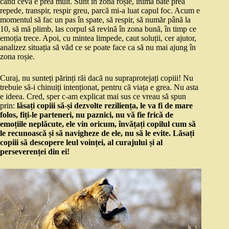
când ceva e prea mult. Sunt în zona roșie, inima bate prea
repede, transpir, respir greu, parcă mi-a luat capul foc. Acum e
momentul să fac un pas în spate, să respir, să număr până la
10, să mă plimb, las corpul să revină în zona bună, în timp ce
emoția trece. Apoi, cu mintea limpede, caut soluții, cer ajutor,
analizez situația să văd ce se poate face ca să nu mai ajung în
zona roșie.
Curaj, nu sunteți părinți răi dacă nu supraprotejați copiii! Nu
trebuie să-i chinuiți intenționat, pentru că viața e grea. Nu asta
e ideea. Cred, sper c-am explicat mai sus ce vreau să spun
prin:
lăsați copiii să-și dezvolte reziliența, le va fi de mare
folos, fiți-le parteneri, nu paznici, nu vă fie frică de
emoțiile neplăcute, ele vin oricum, învățați copilul cum să
le recunoască și să navigheze de ele, nu să le evite. Lăsați
copiii să descopere leul voinței, al curajului și al
perseverenței din ei!