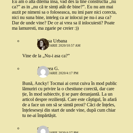
Eu am o alta dilema insa, vad des la tine constructia „nu
ca?” as in „nu că te simți atât de bine?”. Eu nu am mai
auzit pe nimeni sa o foloseasca, nu imi pare nici corecta,
nici nu suna bine, inteleg ca ar inlocui pe nu-i asa ca?
Dar de unde vine? De ce ai vrea sa il inlocuiesti? Poate
ma lamuresti, ma zgarie pe creier :))
Printesa Urbana
21 IANUARIE 2020/10:57 AM
Vine de la „Nu-i asa ca?”
Andreea G.
21 IANUARIE 2020/4:17 PM
Bună, Ancky! Tocmai ai cerut cuiva în mod public
lămuriri cu privire la o chestiune corectă, dar care
ție, în mod subiectiv, ți se pare deranjantă. La un
articol despre reziliență. Care este câștigul, în afară
de a face un om să se simtă prost? Căci de înțeles,
înțeleseseși din start de unde vine, după cum chiar
tu ne-ai împărtășit.
ancky
21 IANUARIE 2020/4:57 PM