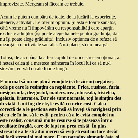
improvizate. Mergeam și făceam ce trebuie.
Acum le putem cumpăra de toate, de la jucării la experiențe,
ateliere, activități. Le oferim opțiuni. Și asta e foarte sănătos,
câtă vreme nu îi împovărăm cu responsabilități care aparțin
exclusiv adulților (își poate alege hainele pentru grădiniță, dar
nu își poate alege grădinița). Inclusiv opțiunea de a refuza să
meargă la o activitate sau alta. Nu-i place, să nu meargă.
Totuși, de aici până la a feri copilul de orice stres emoțional, a-
i netezi calea și a mesteca mâncarea în locul lui ca să nu-l
stresăm, eu văd o cale foarte lungă.
E normal să nu ne placă emoțiile (să le zicem) negative,
cele pe care le resimțim ca neplăcute. Frica, rușinea, furia,
nesiguranța, dezgustul, inadecvarea, oboseala, tristețea,
gelozia, frustrarea. Dar ele sunt normale, toți le simțim des
în viață. Unii fug de ele, le evită cu orice cost. Calea
corectă de a le gestiona este însă să înveți să navighezi prin
și cu ele în loc să le eviți, pentru că a le evita complet nu
este realist, consumă multe resurse și te plasează într-o
realitate fragilă, care de fapt nu prea există. În plus,
stresul de a te strădui mereu să eviți stresul nu face decât
să facă stresul și mai mare. E un paradox simpatic ăsta, și