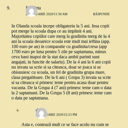
Nicoleta
22 IANUARIE 2020/11:56 AM
RĂSPUNDE
In Olanda scoala incepe obligatoriu la 5 ani. Insa copii
pot merge la scoala dupa ce au implinit 4 ani.
Majoritatea copiilor care merg la gradinita merg de la 4
ani la scoala deoarece scoala este mult mai ieftina (app.
100 euro pe an) in comparatie cu gradinita/cresa (app
1700 euro pe luna pentru 5 zile pe saptamana, minus
ceva bani inapoi de la stat daca ambii parinti sunt
angajati, in functie de salariu). De la 4 ani la 6 ani copii
nu invata sa scrie si sa citeasca, doar se joaca si se
obisnuiesc cu scoala, un fel de gradinita grupa mare,
clasa pregatitoare. De la 6 ani ( Grupa 3) invata sa scrie
si sa citeasca si primesc teme pentru acasa doar pentru
vacanta. De la Grupa 4 (7 ani) primesc teme cam o data
la 2 saptamani. De la Grupa 5 (8 ani) primesc teme cam
o data pe saptamana.
deea
22 IANUARIE 2020/12:23 PM
Asta e, contează mult ce se face acolo nu cum se