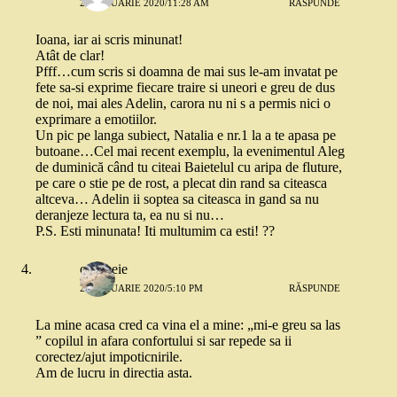
21 IANUARIE 2020/11:28 AM
RĂSPUNDE
Ioana, iar ai scris minunat!
Atât de clar!
Pfff…cum scris si doamna de mai sus le-am invatat pe
fete sa-si exprime fiecare traire si uneori e greu de dus
de noi, mai ales Adelin, carora nu ni s a permis nici o
exprimare a emotiilor.
Un pic pe langa subiect, Natalia e nr.1 la a te apasa pe
butoane…Cel mai recent exemplu, la evenimentul Aleg
de duminică când tu citeai Baietelul cu aripa de fluture,
pe care o stie pe de rost, a plecat din rand sa citeasca
altceva… Adelin ii soptea sa citeasca in gand sa nu
deranjeze lectura ta, ea nu si nu…
P.S. Esti minunata! Iti multumim ca esti! ??
o femeie
21 IANUARIE 2020/5:10 PM
RĂSPUNDE
La mine acasa cred ca vina el a mine: „mi-e greu sa las
” copilul in afara confortului si sar repede sa ii
corectez/ajut impoticnirile.
Am de lucru in directia asta.