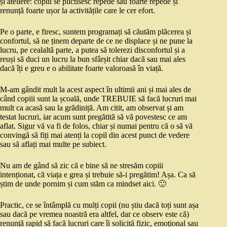
și ateliere: copiii se plictisesc repede sau foarte repede și
renunță foarte ușor la activitățile care le cer efort.
Pe o parte, e firesc, suntem programați să căutăm plăcerea și
confortul, să ne ținem departe de ce ne displace și ne pune la
lucru, pe cealaltă parte, a putea să tolerezi disconfortul și a
reuși să duci un lucru la bun sfârșit chiar dacă sau mai ales
dacă îți e greu e o abilitate foarte valoroasă în viață.
M-am gândit mult la acest aspect în ultimii ani și mai ales de
când copiii sunt la școală, unde TREBUIE să facă lucruri mai
mult ca acasă sau la grădiniță. Am citit, am observat și am
testat lucruri, iar acum sunt pregătită să vă povestesc ce am
aflat. Sigur vă va fi de folos, chiar și numai pentru că o să vă
convingă să fiți mai atenți la copil din acest punct de vedere
sau să aflați mai multe pe subiect.
Nu am de gând să zic că e bine să ne stresăm copiii
intenționat, că viața e grea și trebuie să-i pregătim! Așa. Ca să
știm de unde pornim și cum stăm ca mindset aici. 🙂
Practic, ce se întâmplă cu mulți copii (nu știu dacă toți sunt așa
sau dacă pe vremea noastră era altfel, dar ce observ este că)
renunță rapid să facă lucruri care îi solicită fizic, emoțional sau