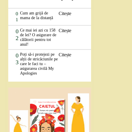
0
Cum am grijă de
Citește
mama de la distanță
1
0
Ce mai iei azi cu 158
Citește
de lei? O asigurare de
2
călătorii pentru tot
anul!
0
Poți să-i protejezi pe
Citește
alții de stricăciunile pe
3
care le faci tu –
asigurarea civilă My
Apologies