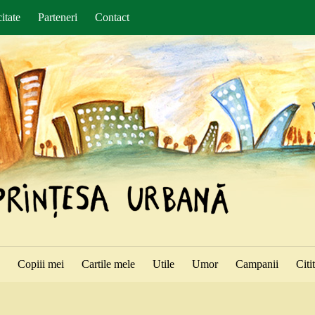
itate
Parteneri
Contact
ă
Copiii mei
Cartile mele
Utile
Umor
Campanii
Citi