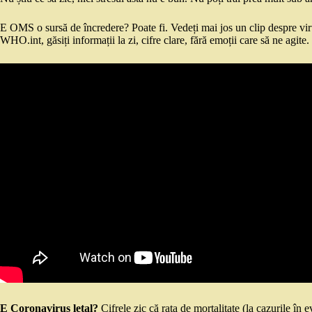
E OMS o sursă de încredere? Poate fi. Vedeți mai jos un clip despre v
WHO.int, găsiți informații la zi, cifre clare, fără emoții care să ne agite.
E Coronavirus letal?
Cifrele zic că rata de mortalitate (la cazurile în 