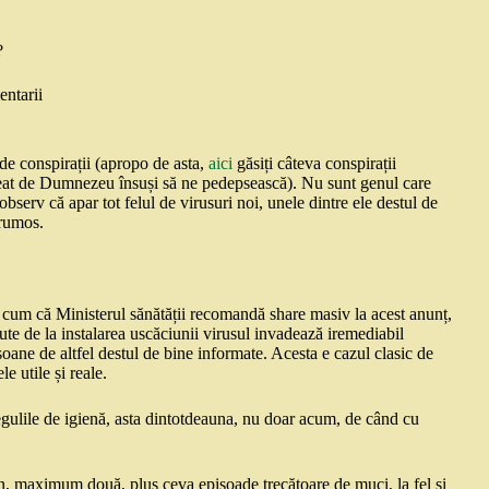
?
ntarii
 de conspirații (apropo de asta,
aici
găsiți câteva conspirații
creat de Dumnezeu însuși să ne pedepsească). Nu sunt genul care
erv că apar tot felul de virusuri noi, unele dintre ele destul de
frumos.
 cum că Ministerul sănătății recomandă share masiv la acest anunț,
nute de la instalarea uscăciunii virusul invadează iremediabil
oane de altfel destul de bine informate. Acesta e cazul clasic de
e utile și reale.
ulile de igienă, asta dintotdeauna, nu doar acum, de când cu
an, maximum două, plus ceva episoade trecătoare de muci, la fel și