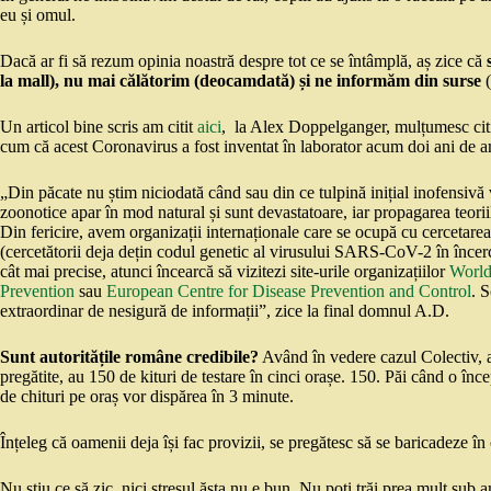
eu și omul.
Dacă ar fi să rezum opinia noastră despre tot ce se întâmplă, aș zice că
la mall), nu mai călătorim (deocamdată) și ne informăm din surse
Un articol bine scris am citit
aici
, la Alex Doppelganger, mulțumesc citit
cum că acest Coronavirus a fost inventat în laborator acum doi ani de a
„Din păcate nu știm niciodată când sau din ce tulpină inițial inofensiv
zoonotice apar în mod natural și sunt devastatoare, iar propagarea teoriil
Din fericire, avem organizații internaționale care se ocupă cu cercetarea 
(cercetătorii deja dețin codul genetic al virusului SARS-CoV-2 în încerc
cât mai precise, atunci încearcă să vizitezi site-urile organizațiilor
World
Prevention
sau
European Centre for Disease Prevention and Control
. S
extraordinar de nesigură de informații”, zice la final domnul A.D.
Sunt autoritățile române credibile?
Având în vedere cazul Colectiv, aș
pregătite, au 150 de kituri de testare în cinci orașe. 150. Păi când o înce
de chituri pe oraș vor dispărea în 3 minute.
Înțeleg că oamenii deja își fac provizii, se pregătesc să se baricadeze în
Nu știu ce să zic, nici stresul ăsta nu e bun. Nu poți trăi prea mult sub