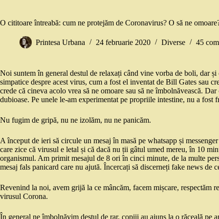
O cititoare întreabă: cum ne protejăm de Coronavirus? O să ne omoare
Printesa Urbana
24 februarie 2020
Diverse
45 come
Noi suntem în general destul de relaxați când vine vorba de boli, dar și
simpatice despre acest virus, cum a fost el inventat de Bill Gates sau 
crede că cineva acolo vrea să ne omoare sau să ne îmbolnăvească. Dar obs
dubioase. Pe unele le-am experimentat pe propriile intestine, nu a fost 
Nu fugim de gripă, nu ne izolăm, nu ne panicăm.
A început de ieri să circule un mesaj în masă pe whatsapp și messenger
care zice că virusul e letal și că dacă nu ții gâtul umed mereu, în 10 mi
organismul. Am primit mesajul de 8 ori în cinci minute, de la multe pers
mesaj fals panicard care nu ajută. Încercați să discerneți fake news de cel
Revenind la noi, avem grijă la ce mâncăm, facem mișcare, respectăm reg
virusul Corona.
În general ne îmbolnăvim destul de rar, copiii au ajuns la o răceală pe 