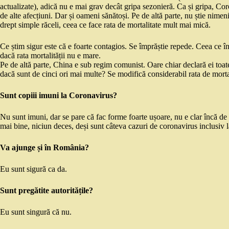
actualizate), adică nu e mai grav decât gripa sezonieră. Ca și gripa, Co
de alte afecțiuni. Dar și oameni sănătoși. Pe de altă parte, nu știe nime
drept simple răceli, ceea ce face rata de mortalitate mult mai mică.
Ce știm sigur este că e foarte contagios. Se împrăștie repede. Ceea ce 
dacă rata mortalității nu e mare.
Pe de altă parte, China e sub regim comunist. Oare chiar declară ei to
dacă sunt de cinci ori mai multe? Se modifică considerabil rata de morta
Sunt copiii imuni la Coronavirus?
Nu sunt imuni, dar se pare că fac forme foarte ușoare, nu e clar încă de
mai bine, niciun deces, deși sunt câteva cazuri de coronavirus inclusiv 
Va ajunge și în România?
Eu sunt sigură ca da.
Sunt pregătite autoritățile?
Eu sunt singură că nu.