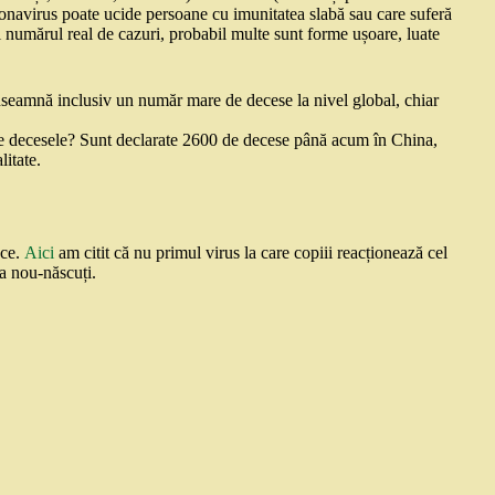
ronavirus poate ucide persoane cu imunitatea slabă sau care suferă
ni numărul real de cazuri, probabil multe sunt forme ușoare, luate
înseamnă inclusiv un număr mare de decese la nivel global, chiar
ate decesele? Sunt declarate 2600 de decese până acum în China,
litate.
 ce.
Aici
am citit că nu primul virus la care copiii reacționează cel
la nou-născuți.