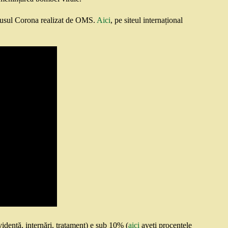
irusul Corona realizat de OMS.
Aici
, pe siteul internațional
evidență, internări, tratament) e sub 10% (
aici
aveți procentele