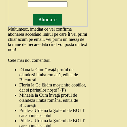
Mulțumesc, imediat ce vei confirma
abonarea accesând linkul pe care îl vei primi
chiar acum pe email, vei primi un mesaj de
la mine de fiecare dată cînd voi posta un text
nou!
Cele mai noi comentarii
Diana
la
Cum învață proful de
olandeză limba română, ediția de
București
Florin
la
Ce lăsăm moștenire copiilor,
dar și părinților noștri? (P)
Mihaela
la
Cum învață proful de
olandeză limba română, ediția de
București
Printesa Urbana
la
Șoferul de BOLT
care a înțeles totul
Printesa Urbana
la
Șoferul de BOLT
care a înțeles totul