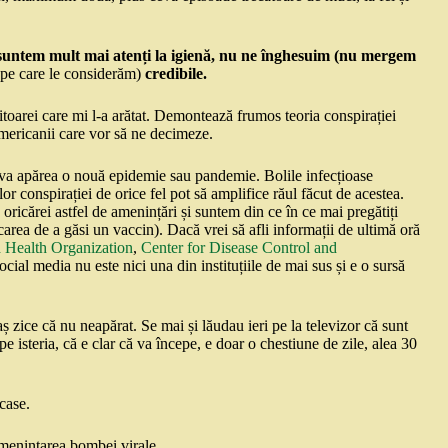
suntem mult mai atenți la igienă, nu ne înghesuim (nu mergem
(pe care le considerăm)
credibile.
oarei care mi l-a arătat. Demontează frumos teoria conspirației
mericanii care vor să ne decimeze.
ă va apărea o nouă epidemie sau pandemie. Bolile infecțioase
or conspirației de orice fel pot să amplifice răul făcut de acestea.
oricărei astfel de amenințări și suntem din ce în ce mai pregătiți
area de a găsi un vaccin). Dacă vrei să afli informații de ultimă oră
 Health Organization
,
Center for Disease Control and
ocial media nu este nici una din instituțiile de mai sus și e o sursă
 zice că nu neapărat. Se mai și lăudau ieri pe la televizor că sunt
pe isteria, că e clar că va începe, e doar o chestiune de zile, alea 30
 case.
 amenințarea bombei virale.