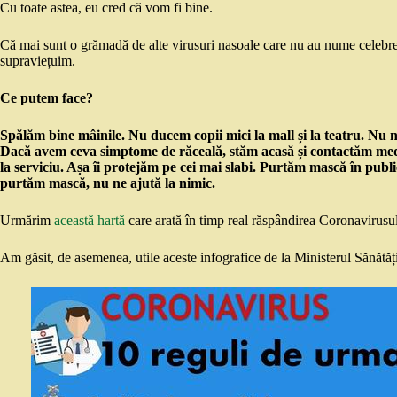
Cu toate astea, eu cred că vom fi bine.
Că mai sunt o grămadă de alte virusuri nasoale care nu au nume celebre și
supraviețuim.
Ce putem face?
Spălăm bine mâinile. Nu ducem copii mici la mall și la teatru. Nu
Dacă avem ceva simptome de răceală, stăm acasă și contactăm medi
la serviciu. Așa îi protejăm pe cei mai slabi. Purtăm mască în pub
purtăm mască, nu ne ajută la nimic.
Urmărim
această hartă
care arată în timp real răspândirea Coronavirusu
Am găsit, de asemenea, utile aceste infografice de la Ministerul Sănătăți