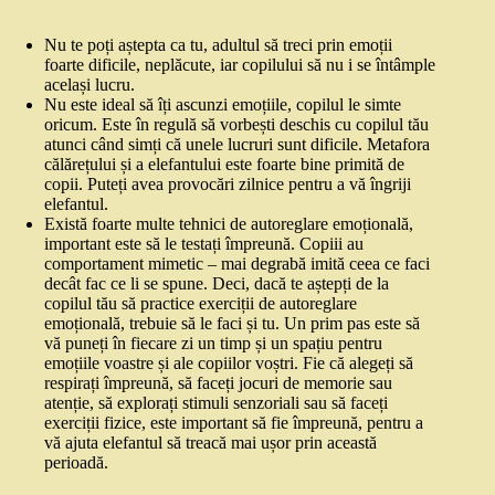
Nu te poți aștepta ca tu, adultul să treci prin emoții
foarte dificile, neplăcute, iar copilului să nu i se întâmple
același lucru.
Nu este ideal să îți ascunzi emoțiile, copilul le simte
oricum. Este în regulă să vorbești deschis cu copilul tău
atunci când simți că unele lucruri sunt dificile. Metafora
călărețului și a elefantului este foarte bine primită de
copii. Puteți avea provocări zilnice pentru a vă îngriji
elefantul.
Există foarte multe tehnici de autoreglare emoțională,
important este să le testați împreună. Copiii au
comportament mimetic – mai degrabă imită ceea ce faci
decât fac ce li se spune. Deci, dacă te aștepți de la
copilul tău să practice exerciții de autoreglare
emoțională, trebuie să le faci și tu. Un prim pas este să
vă puneți în fiecare zi un timp și un spațiu pentru
emoțiile voastre și ale copiilor voștri. Fie că alegeți să
respirați împreună, să faceți jocuri de memorie sau
atenție, să explorați stimuli senzoriali sau să faceți
exerciții fizice, este important să fie împreună, pentru a
vă ajuta elefantul să treacă mai ușor prin această
perioadă.