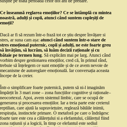
susține pe toată perioada celor doi ani de predare.
Ce înseamnă reglarea emoțiilor? Ce se întâmplă cu mintea
noastră, adulți și copii, atunci când suntem copleșiți de
emoții?
Dacă ar fi să rezum într-o frază tot ce știu despre învățare si
stres, ar suna cam așa:
atunci când suntem într-o stare de
stres emoțional puternic, copii și adulți, ne este foarte greu
să învățăm, să lucrăm, să luăm decizii raționale și cu
bătaie pe termen lung
. Să explicăm mai pe larg. Atunci când
vorbim despre gestionarea emoțiilor, cred că, în primul rând,
trebuie să înțelegem ce sunt emoțiile și de ce avem nevoie de
mecanisme de autoreglare emoțională. Iar conversația aceasta
începe de la creier.
Într-o simplificare foarte puternică, putem să ni-l imaginăm
împărțit în 3 mari zone – zona funcțiilor cognitive și raționale–
neocortexul. Apoi, avem sistemul limbic, care se ocupă de
generarea și procesarea emoțiilor. Iar a treia parte este creierul
reptilian, care ajută la supraviețuire, reglează bătăile inimii,
respirația, instinctele primare. O metaforă pe care o îndrăgesc
foarte tare este cea a călărețului si a elefantului, călărețul fiind
zona rațiunii și a logicii, în timp ce elefantul este sediul