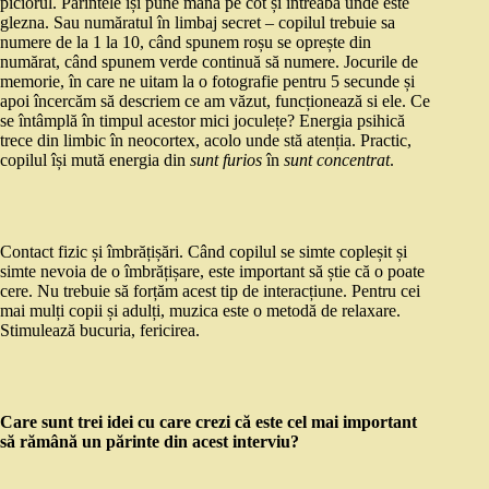
piciorul. Părintele își pune mâna pe cot și întreabă unde este
glezna. Sau număratul în limbaj secret – copilul trebuie sa
numere de la 1 la 10, când spunem roșu se oprește din
numărat, când spunem verde continuă să numere. Jocurile de
memorie, în care ne uitam la o fotografie pentru 5 secunde și
apoi încercăm să descriem ce am văzut, funcționează si ele. Ce
se întâmplă în timpul acestor mici joculețe? Energia psihică
trece din limbic în neocortex, acolo unde stă atenția. Practic,
copilul își mută energia din
sunt furios
în
sunt concentrat
.
Contact fizic și îmbrățișări. Când copilul se simte copleșit și
simte nevoia de o îmbrățișare, este important să știe că o poate
cere. Nu trebuie să forțăm acest tip de interacțiune. Pentru cei
mai mulți copii și adulți, muzica este o metodă de relaxare.
Stimulează bucuria, fericirea.
Care sunt trei idei cu care crezi că este cel mai important
să rămână un părinte din acest interviu?