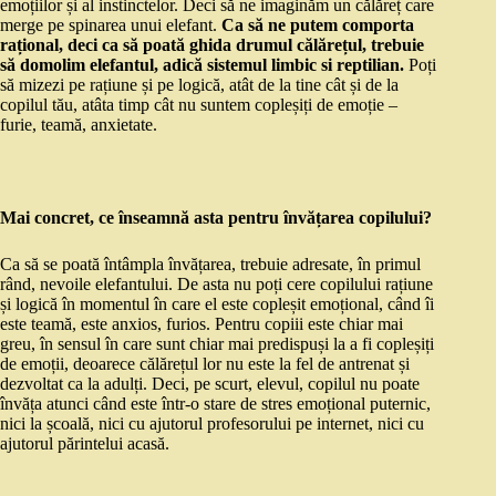
emoțiilor și al instinctelor. Deci să ne imaginăm un călăreț care
merge pe spinarea unui elefant.
Ca să ne putem comporta
rațional, deci ca să poată ghida drumul călărețul, trebuie
să domolim elefantul, adică sistemul limbic si reptilian.
Poți
să mizezi pe rațiune și pe logică, atât de la tine cât și de la
copilul tău, atâta timp cât nu suntem copleșiți de emoție –
furie, teamă, anxietate.
Mai concret, ce înseamnă asta pentru învățarea copilului?
Ca să se poată întâmpla învățarea, trebuie adresate, în primul
rând, nevoile elefantului. De asta nu poți cere copilului rațiune
și logică în momentul în care el este copleșit emoțional, când îi
este teamă, este anxios, furios. Pentru copiii este chiar mai
greu, în sensul în care sunt chiar mai predispuși la a fi copleșiți
de emoții, deoarece călărețul lor nu este la fel de antrenat și
dezvoltat ca la adulți. Deci, pe scurt, elevul, copilul nu poate
învăța atunci când este într-o stare de stres emoțional puternic,
nici la școală, nici cu ajutorul profesorului pe internet, nici cu
ajutorul părintelui acasă.