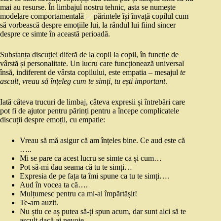
mai au resurse. În limbajul nostru tehnic, asta se numește
modelare comportamentală – părintele își învață copilul cum
să vorbească despre emoțiile lui, la rândul lui fiind sincer
despre ce simte în această perioadă.
Substanța discuției diferă de la copil la copil, în funcție de
vârstă și personalitate. Un lucru care funcționează universal
însă, indiferent de vârsta copilului, este empatia – mesajul
te
ascult, vreau să înțeleg cum te simți, tu ești important
.
Iată câteva trucuri de limbaj, câteva expresii și întrebări care
pot fi de ajutor pentru părinți pentru a începe complicatele
discuții despre emoții, cu empatie:
Vreau să mă asigur că am înțeles bine. Ce aud este că
…..
Mi se pare ca acest lucru se simte ca și cum…
Pot să-mi dau seama că tu te simți…
Expresia de pe fața ta îmi spune ca tu te simți….
Aud în vocea ta că….
Mulțumesc pentru ca mi-ai împărtășit!
Te-am auzit.
Nu știu ce aș putea să-ți spun acum, dar sunt aici să te
ascult dacă ai nevoie.