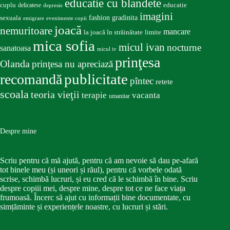
educatie cu blandete
educatie
cuplu
delicatese
depresie
imagini
fashion
gradinita
sexuala
emigrare
evenimente copii
joacă
nemuritoare
mancare
la joacă în străinătate
limite
mica sofia
micul ivan
nocturne
sanatoasa
micul iv
prinţesa
Olanda
prinţesa nu apreciază
publicitate
recomandă
pîntec
retete
scoala
teoria vieţii
terapie
vacanta
umanitar
Despre mine
Scriu pentru că mă ajută, pentru că am nevoie să dau pe-afară
tot binele meu (și uneori și răul), pentru că vorbele odată
scrise, schimbă lucruri, și eu cred că le schimbă în bine. Scriu
despre copiii mei, despre mine, despre tot ce ne face viața
frumoasă. Încerc să ajut cu informații bine documentate, cu
simțăminte și experiențele noastre, cu lucruri și stări.