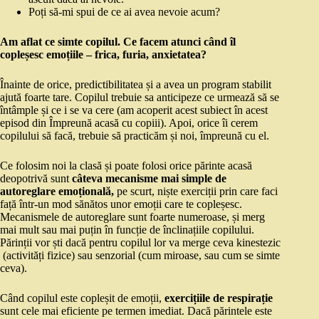
Poți să-mi spui de ce ai avea nevoie acum?
Am aflat ce simte copilul. Ce facem atunci când îl
copleșesc emoțiile – frica, furia, anxietatea?
Înainte de orice, predictibilitatea și a avea un program stabilit
ajută foarte tare. Copilul trebuie sa anticipeze ce urmează să se
întâmple și ce i se va cere (am acoperit acest subiect în acest
episod din Împreună acasă cu copiii). Apoi, orice îi cerem
copilului să facă, trebuie să practicăm și noi, împreună cu el.
Ce folosim noi la clasă și poate folosi orice părinte acasă
deopotrivă sunt
câteva mecanisme mai simple de
autoreglare emoțională,
pe scurt, niște exerciții prin care faci
față într-un mod sănătos unor emoții care te copleșesc.
Mecanismele de autoreglare sunt foarte numeroase, și merg
mai mult sau mai puțin în funcție de înclinațiile copilului.
Părinții vor ști dacă pentru copilul lor va merge ceva kinestezic
(activități fizice) sau senzorial (cum miroase, sau cum se simte
ceva).
Când copilul este copleșit de emoții,
exercițiile de respirație
sunt cele mai eficiente pe termen imediat. Dacă părintele este