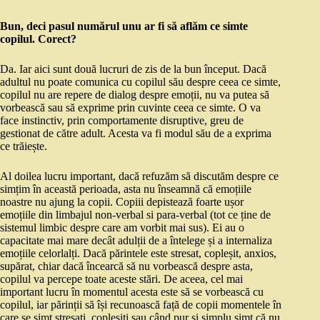
Bun, deci pasul numărul unu ar fi să aflăm ce simte
copilul. Corect?
Da. Iar aici sunt două lucruri de zis de la bun început. Dacă
adultul nu poate comunica cu copilul său despre ceea ce simte,
copilul nu are repere de dialog despre emoții, nu va putea să
vorbească sau să exprime prin cuvinte ceea ce simte. O va
face instinctiv, prin comportamente disruptive, greu de
gestionat de către adult. Acesta va fi modul său de a exprima
ce trăiește.
Al doilea lucru important, dacă refuzăm să discutăm despre ce
simțim în această perioada, asta nu înseamnă că emoțiile
noastre nu ajung la copii. Copiii depistează foarte ușor
emoțiile din limbajul non-verbal si para-verbal (tot ce ține de
sistemul limbic despre care am vorbit mai sus). Ei au o
capacitate mai mare decât adulții de a întelege și a internaliza
emoțiile celorlalți. Dacă părintele este stresat, copleșit, anxios,
supărat, chiar dacă încearcă să nu vorbească despre asta,
copilul va percepe toate aceste stări. De aceea, cel mai
important lucru în momentul acesta este să se vorbească cu
copilul, iar părinții să își recunoască față de copii momentele în
care se simt stresați, copleșiți sau când pur și simplu simt că nu