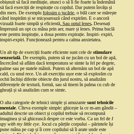
obișnuit să facă meditație, atunci o să îi fie foarte la îndemână
să facă exerciții de respirație cu copilul. Dar putem învăța și
din mers. De exemplu
folosim o jucărie
, o bilă care se mărește
când inspirăm și se micșoarează când expirăm. E o ancoră
vizuală foarte simplă și eficientă
. Sau optul lenes
.
Desenați
împreună un opt cu mâna prin aer, mare și lenes. Prima buclă
este pentru inspirație, a doua pentru expirație. Inspiri- expiri,
inspiri-expiri. Funcționează pentru a calma anxietatea.
Un alt tip de exerciții foarte eficiente sunt cele de
stimulare
senzorială
. De exemplu, putem să ne jucăm cu un bol de apă,
încercând să aflăm dacă temperatura se simte la fel pe degete,
palme sau pe statele mâinii. Putem să alternăm un bol de apă
cald, cu unul rece. Un alt exercițiu ușor este să explorăm cu
ochii închiși diferite obiecte din jurul nostru, să analizăm
diferențele de textură, formă, sau să tinem în palma cu cub de
gheață și să analizăm cum se simte.
O alta categorie de tehnici simple și amuzante
sunt tehnicile
mentale
. Cîteva exemple simple: ghicește la ce m-am gândit –
adultul descrie un obiect și copilul trebuie să recompună
imaginea și să ghicească despre ce este vorba. Ca un fel de
I
spy with my little eye.
Jocul cu părțile corpului – părintele își
pune mâna pe cap și îi cere copilului să îi arate unde este