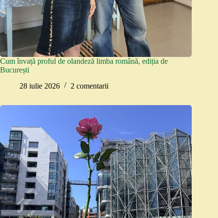
Cum învață proful de olandeză limba română, ediția de
București
28 iulie 2026
2 comentarii