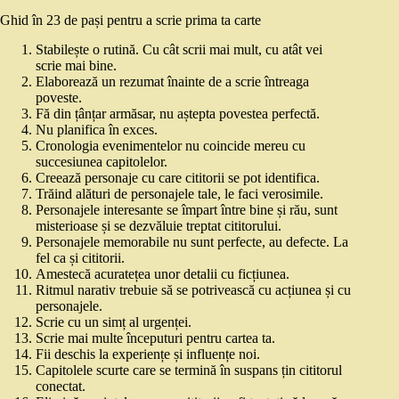
Ghid în 23 de pași pentru a scrie prima ta carte
Stabilește o rutină. Cu cât scrii mai mult, cu atât vei
scrie mai bine.
Elaborează un rezumat înainte de a scrie întreaga
poveste.
Fă din țânțar armăsar, nu aștepta povestea perfectă.
Nu planifica în exces.
Cronologia evenimentelor nu coincide mereu cu
succesiunea capitolelor.
Creează personaje cu care cititorii se pot identifica.
Trăind alături de personajele tale, le faci verosimile.
Personajele interesante se împart între bine și rău, sunt
misterioase și se dezvăluie treptat cititorului.
Personajele memorabile nu sunt perfecte, au defecte. La
fel ca și cititorii.
Amestecă acuratețea unor detalii cu ficțiunea.
Ritmul narativ trebuie să se potrivească cu acțiunea și cu
personajele.
Scrie cu un simț al urgenței.
Scrie mai multe începuturi pentru cartea ta.
Fii deschis la experiențe și influențe noi.
Capitolele scurte care se termină în suspans țin cititorul
conectat.