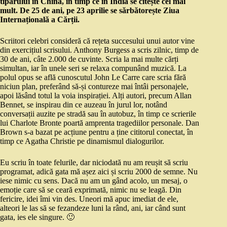
tiparului în China, în timp ce în India se citește cel mai
mult. De 25 de ani, pe 23 aprilie se sărbătorește Ziua
Internațională a Cărții.
Scriitori celebri consideră că rețeta succesului unui autor vine
din exercițiul scrisului. Anthony Burgess a scris zilnic, timp de
30 de ani, câte 2.000 de cuvinte. Scria la mai multe cărți
simultan, iar în unele seri se relaxa compunând muzică. La
polul opus se află cunoscutul John Le Carre care scria fără
niciun plan, preferând să-și contureze mai întâi personajele,
apoi lăsând totul la voia inspirației. Alți autori, precum Allan
Bennet, se inspirau din ce auzeau în jurul lor, notând
conversații auzite pe stradă sau în autobuz, în timp ce scrierile
lui Charlote Bronte poartă amprenta tragediilor personale. Dan
Brown s-a bazat pe acțiune pentru a ține cititorul conectat, în
timp ce Agatha Christie pe dinamismul dialogurilor.
Eu scriu în toate felurile, dar niciodată nu am reușit să scriu
programat, adică gata mă așez aici și scriu 2000 de semne. Nu
iese nimic cu sens. Dacă nu am un gând acolo, un mesaj, o
emoție care să se ceară exprimată, nimic nu se leagă. Din
fericire, idei îmi vin des. Uneori mă apuc imediat de ele,
alteori le las să se fezandeze luni la rând, ani, iar când sunt
gata, ies ele singure. 🙂