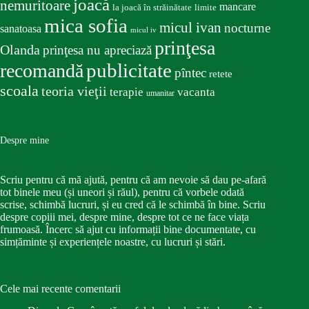
joacă
nemuritoare
mancare
la joacă în străinătate
limite
mica sofia
micul ivan
nocturne
sanatoasa
micul iv
prinţesa
Olanda
prinţesa nu apreciază
publicitate
recomandă
pîntec
retete
scoala
teoria vieţii
terapie
vacanta
umanitar
Despre mine
Scriu pentru că mă ajută, pentru că am nevoie să dau pe-afară
tot binele meu (și uneori și răul), pentru că vorbele odată
scrise, schimbă lucruri, și eu cred că le schimbă în bine. Scriu
despre copiii mei, despre mine, despre tot ce ne face viața
frumoasă. Încerc să ajut cu informații bine documentate, cu
simțăminte și experiențele noastre, cu lucruri și stări.
Cele mai recente comentarii