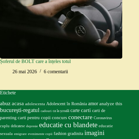
Șoferul de BOLT care a înțeles totul
26 mai 2026
6 comentarii
Etichete
abuz
acasa
amor
Adolescent în România
analyze this
adolescenta
bucureşti-regatul
carte
carti
carti de
ca la școală
cadouri
conectare
carti pentru copii
concurs
parenting
Coronavirus
educatie cu blandete
educatie
cuplu
delicatese
depresie
imagini
fashion
gradinita
sexuala
emigrare
evenimente copii