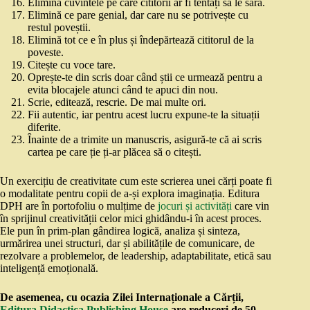
Elimină cuvintele pe care cititorii ar fi tentați să le sară.
Elimină ce pare genial, dar care nu se potrivește cu
restul poveștii.
Elimină tot ce e în plus și îndepărtează cititorul de la
poveste.
Citește cu voce tare.
Oprește-te din scris doar când știi ce urmează pentru a
evita blocajele atunci când te apuci din nou.
Scrie, editează, rescrie. De mai multe ori.
Fii autentic, iar pentru acest lucru expune-te la situații
diferite.
Înainte de a trimite un manuscris, asigură-te că ai scris
cartea pe care ție ți-ar plăcea să o citești.
Un exercițiu de creativitate cum este scrierea unei cărți poate fi
o modalitate pentru copii de a-și explora imaginația. Editura
DPH are în portofoliu o mulțime de
jocuri și activități
care vin
în sprijinul creativității celor mici ghidându-i în acest proces.
Ele pun în prim-plan gândirea logică, analiza și sinteza,
urmărirea unei structuri, dar și abilitățile de comunicare, de
rezolvare a problemelor, de leadership, adaptabilitate, etică sau
inteligență emoțională.
De asemenea, cu ocazia Zilei Internaționale a Cărții,
Editura Didactica Publishing House
are reduceri de 50-