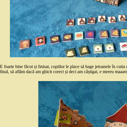
E foarte bine făcut și finisat, copiilor le place să bage jetoanele în cuti
final, să aflăm dacă am ghicit corect și deci am câștigat, e mereu maaar