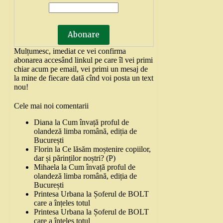
Mulțumesc, imediat ce vei confirma
abonarea accesând linkul pe care îl vei primi
chiar acum pe email, vei primi un mesaj de
la mine de fiecare dată cînd voi posta un text
nou!
Cele mai noi comentarii
Diana
la
Cum învață proful de
olandeză limba română, ediția de
București
Florin
la
Ce lăsăm moștenire copiilor,
dar și părinților noștri? (P)
Mihaela
la
Cum învață proful de
olandeză limba română, ediția de
București
Printesa Urbana
la
Șoferul de BOLT
care a înțeles totul
Printesa Urbana
la
Șoferul de BOLT
care a înțeles totul