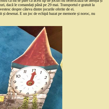
entru că mi se pare că acest tip de jocuri nu beneficiază de atenția și
uri, dacă le comandați până pe 29 mai. Transportul e gratuit la
estesc despre câteva dintre jocurile oferite de ei.
uit și desenat. E un joc de echipă bazat pe memorie și noroc, nu