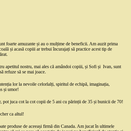
sunt foarte amuzante și au o mulțime de beneficii. Am auzit prima
ală și acasă copiii ar trebui încurajați să practice acest tip de
ărat.
u apetitul nostru, mai ales că amândoi copiii, și Sofi și Ivan, sunt
 să refuze să se mai joace.
nția lor la nevoile celorlalți, spiritul de echipă, imaginația,
ns și umor!
, pot juca cot la cot copii de 5 ani cu părinții de 35 și bunicii de 70!
cher ca altul!
oate produse de aceeași firmă din Canada. Am jucat în ultimele