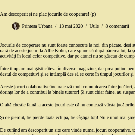
Am descoperit și ne plac jocurile de cooperare! (p)
Printesa Urbana
13 mai 2020
Utile
8 comentarii
Jocurile de cooperare nu sunt foarte cunoscute la noi, din păcate, deși 
oară de aceste jocuri la Alfie Kohn, care spune că după părerea lui, la șco
activități în locul celor competitive, dar pe atunci nu se găseau de cump
Între timp am mai găsit câteva în diverse magazine, dar prea puține pentr
destul de competitivi și se întâmplă des să se certe în timpul jocurilor și
Aceste jocuri colaborative încurajează mult comunicarea între jucători, ate
dorința lor de a contribui la binele tuturor! Și sunt chiar faine, au suspa
O altă chestie faină la aceste jocuri este că nu contează vârsta jucătorilor
Și de pierdut, fie pierde toată echipa, fie câștigă toți! Nu e unul mai șme
De curând am descoperit un site care vinde numai jocuri cooperative, t