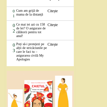
0
Cum am grijă de
Citește
mama de la distanță
1
0
Ce mai iei azi cu 158
Citește
de lei? O asigurare de
2
călătorii pentru tot
anul!
0
Poți să-i protejezi pe
Citește
alții de stricăciunile pe
3
care le faci tu –
asigurarea civilă My
Apologies