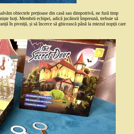
salvăm obiectele prețioase din casă sau dimpotrivă, ne fură timp
 niște hoți. Membrii echipei, adică jucătorii împreună, trebuie să
nță în pivniță, și să încerce să ghicească până la miezul nopții care