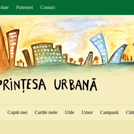
itate
Parteneri
Contact
ă
Copiii mei
Cartile mele
Utile
Umor
Campanii
Citi