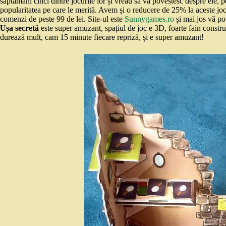
săptămâni cinci dintre jocurile lor și vreau să vă povestesc despre ele, p
popularitatea pe care le merită. Avem și o reducere de 25% la aceste joc
comenzi de peste 99 de lei. Site-ul este
Sunnygames.ro
și mai jos vă pov
Ușa secretă
este super amuzant, spațiul de joc e 3D, foarte fain constr
durează mult, cam 15 minute fiecare repriză, și e super amuzant!