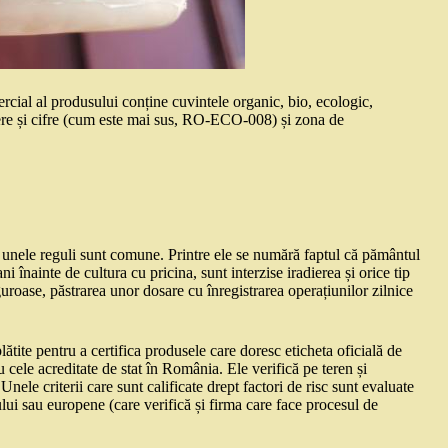
cial al produsului conține cuvintele organic, bio, ecologic,
itere și cifre (cum este mai sus, RO-ECO-008) și zona de
ar unele reguli sunt comune. Printre ele se numără faptul că pământul
i înainte de cultura cu pricina, sunt interzise iradierea și orice tip
guroase, păstrarea unor dosare cu înregistrarea operațiunilor zilnice
lătite pentru a certifica produsele care doresc eticheta oficială de
cu cele acreditate de stat în România. Ele verifică pe teren și
ele criterii care sunt calificate drept factori de risc sunt evaluate
atului sau europene (care verifică și firma care face procesul de