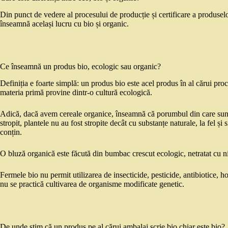
Din punct de vedere al procesului de producție și certificare a produsel
înseamnă același lucru cu bio și organic.
Ce înseamnă un produs bio, ecologic sau organic?
Definiția e foarte simplă: un produs bio este acel produs în al cărui proc
materia primă provine dintr-o cultură ecologică.
Adică, dacă avem cereale organice, înseamnă că porumbul din care sunt 
stropit, plantele nu au fost stropite decât cu substanțe naturale, la fel și s
conțin.
O bluză organică este făcută din bumbac crescut ecologic, netratat cu ni
Fermele bio nu permit utilizarea de insecticide, pesticide, antibiotice, hor
nu se practică cultivarea de organisme modificate genetic.
De unde știm că un produs pe al cărui ambalaj scrie bio chiar este bio?