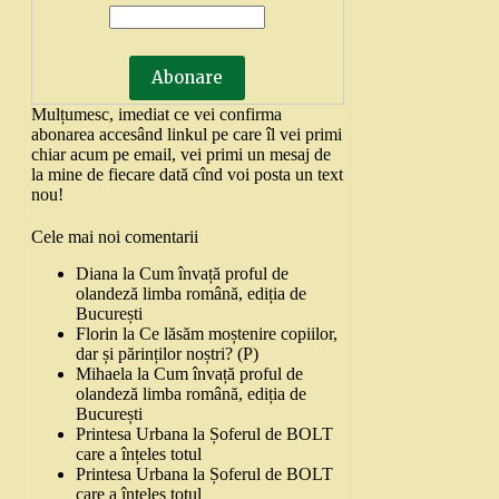
Mulțumesc, imediat ce vei confirma
abonarea accesând linkul pe care îl vei primi
chiar acum pe email, vei primi un mesaj de
la mine de fiecare dată cînd voi posta un text
nou!
Cele mai noi comentarii
Diana
la
Cum învață proful de
olandeză limba română, ediția de
București
Florin
la
Ce lăsăm moștenire copiilor,
dar și părinților noștri? (P)
Mihaela
la
Cum învață proful de
olandeză limba română, ediția de
București
Printesa Urbana
la
Șoferul de BOLT
care a înțeles totul
Printesa Urbana
la
Șoferul de BOLT
care a înțeles totul