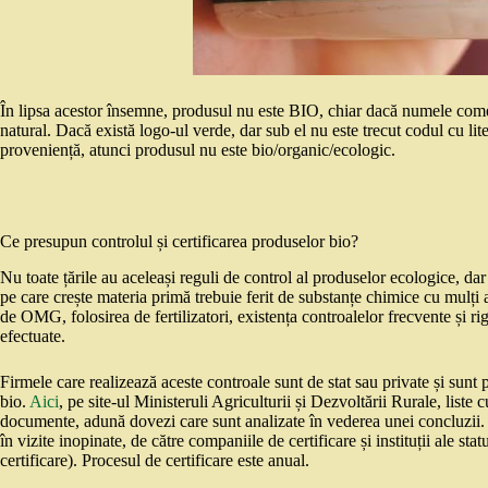
În lipsa acestor însemne, produsul nu este BIO, chiar dacă numele comer
natural. Dacă există logo-ul verde, dar sub el nu este trecut codul cu l
proveniență, atunci produsul nu este bio/organic/ecologic.
Ce presupun controlul și certificarea produselor bio?
Nu toate țările au aceleași reguli de control al produselor ecologice, d
pe care crește materia primă trebuie ferit de substanțe chimice cu mulți an
de OMG, folosirea de fertilizatori, existența controalelor frecvente și ri
efectuate.
Firmele care realizează aceste controale sunt de stat sau private și sunt p
bio.
Aici
, pe site-ul Ministeruli Agriculturii și Dezvoltării Rurale, liste 
documente, adună dovezi care sunt analizate în vederea unei concluzii. Un
în vizite inopinate, de către companiile de certificare și instituții ale st
certificare). Procesul de certificare este anual.