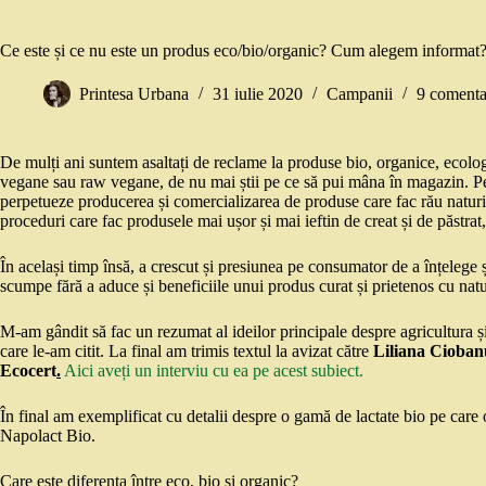
Ce este și ce nu este un produs eco/bio/organic? Cum alegem informat?
Printesa Urbana
31 iulie 2020
Campanii
9 comenta
De mulți ani suntem asaltați de reclame la produse bio, organice, ecolo
vegane sau raw vegane, de nu mai știi pe ce să pui mâna în magazin. Pe d
perpetueze producerea și comercializarea de produse care fac rău naturi
proceduri care fac produsele mai ușor și mai ieftin de creat și de păstra
În același timp însă, a crescut și presiunea pe consumator de a înțelege
scumpe fără a aduce și beneficiile unui produs curat și prietenos cu natu
M-am gândit să fac un rezumat al ideilor principale despre agricultura ș
care le-am citit. La final am trimis textul la avizat către
Liliana Ciobanu
Ecocert
.
Aici aveți un interviu cu ea pe acest subiect.
În final am exemplificat cu detalii despre o gamă de lactate bio pe ca
Napolact Bio.
Care este diferența între eco, bio și organic?