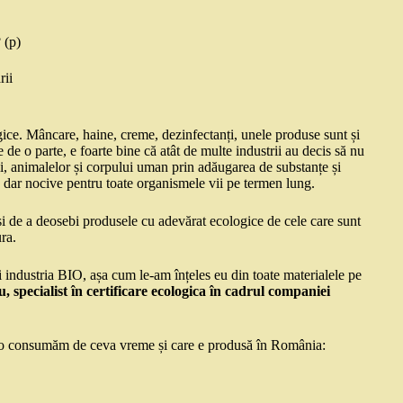
 (p)
rii
gice. Mâncare, haine, creme, dezinfectanți, unele produse sunt și
e o parte, e foarte bine că atât de multe industrii au decis să nu
i, animalelor și corpului uman prin adăugarea de substanțe și
t, dar nocive pentru toate organismele vii pe termen lung.
 și de a deosebi produsele cu adevărat ecologice de cele care sunt
ra.
i industria BIO, așa cum le-am înțeles eu din toate materialele pe
, specialist în certificare ecologica în cadrul companiei
re o consumăm de ceva vreme și care e produsă în România: