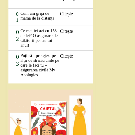
0
Cum am grijă de
Citește
mama de la distanță
1
0
Ce mai iei azi cu 158
Citește
de lei? O asigurare de
2
călătorii pentru tot
anul!
0
Poți să-i protejezi pe
Citește
alții de stricăciunile pe
3
care le faci tu –
asigurarea civilă My
Apologies