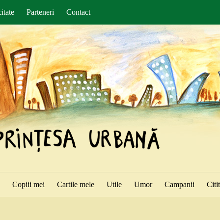
itate
Parteneri
Contact
ă
Copiii mei
Cartile mele
Utile
Umor
Campanii
Citi