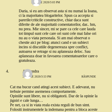
31 IULIE 2020/3:03 PM
Daria, si eu am observat asta si nu numai la Ioana,
ci la majoritatea blogaritelor. Spun ca accepta si
parerile/criticile constructive, chiar daca sunt
diferite de ale majoritatii comentatorilor, dar.. hm,
nu prea. Mie sincer, mi se pare ca cele care lauda
tot timpul sunt cele care ori sunt cele mai false ori
nu au o viata personala. Si am mai observat o
chestie aici pe blog: atunci cand e un subiect
incins si discutiile degenereaza spre conflict,
autoarea se retrage si nu aplaneaza deloc. Sau
aplaneaza doar in favoarea comentatoarelor care o
gratuleaza.
Alexandra
31 IULIE 2020/3:53 PM
RĂSPUNDE
Cat ma bucur cand atingi acest subiect. E adevarat, nu
trebuie permise asemenea comportamente.
Opiniile sunt libere, nu si obligatorii. Dar de la opinie la
jigniri e cale lunga…
Pe net, ca si in viata reala exista reguli de bun simt.
Folositi instrumentele la indemana pentru a bloca aceste