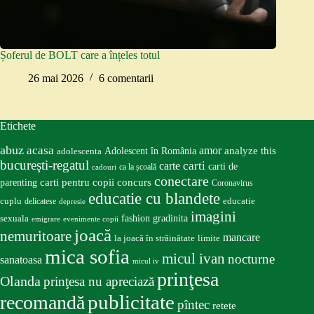
Șoferul de BOLT care a înțeles totul
26 mai 2026
6 comentarii
Etichete
abuz
acasa
amor
Adolescent în România
analyze this
adolescenta
bucureşti-regatul
carte
carti
carti de
ca la școală
cadouri
conectare
carti pentru copii
concurs
parenting
Coronavirus
educatie cu blandete
educatie
cuplu
delicatese
depresie
imagini
fashion
gradinita
sexuala
emigrare
evenimente copii
joacă
nemuritoare
mancare
la joacă în străinătate
limite
mica sofia
micul ivan
nocturne
sanatoasa
micul iv
prinţesa
Olanda
prinţesa nu apreciază
publicitate
recomandă
pîntec
retete