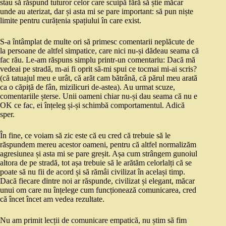
stau să răspund tuturor celor care scuipă fără să știe măcar
unde au aterizat, dar și asta mi se pare important: să pun niște
limite pentru curățenia spațiului în care exist.
S-a întâmplat de multe ori să primesc comentarii neplăcute de
la persoane de altfel simpatice, care nici nu-și dădeau seama că
fac rău. Le-am răspuns simplu printr-un comentariu: Dacă mă
vedeai pe stradă, m-ai fi oprit să-mi spui ce tocmai mi-ai scris?
(că tatuajul meu e urât, că arăt cam bătrână, că părul meu arată
ca o căpiță de fân, mizilicuri de-astea). Au urmat scuze,
comentariile șterse. Unii oameni chiar nu-și dau seama că nu e
OK ce fac, ei înțeleg și-și schimbă comportamentul. Adică
sper.
În fine, ce voiam să zic este că eu cred că trebuie să le
răspundem mereu acestor oameni, pentru că altfel normalizăm
agresiunea și asta mi se pare greșit. Așa cum strângem gunoiul
altora de pe stradă, tot așa trebuie să le arătăm celorlalți că se
poate să nu fii de acord și să rămâi civilizat în același timp.
Dacă fiecare dintre noi ar răspunde, civilizat și elegant, măcar
unui om care nu înțelege cum funcționează comunicarea, cred
că încet încet am vedea rezultate.
Nu am primit lecții de comunicare empatică, nu știm să fim