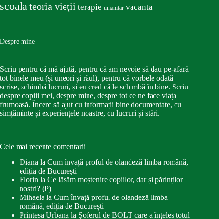
scoala
teoria vieţii
terapie
vacanta
umanitar
Despre mine
Scriu pentru că mă ajută, pentru că am nevoie să dau pe-afară
tot binele meu (și uneori și răul), pentru că vorbele odată
scrise, schimbă lucruri, și eu cred că le schimbă în bine. Scriu
despre copiii mei, despre mine, despre tot ce ne face viața
frumoasă. Încerc să ajut cu informații bine documentate, cu
simțăminte și experiențele noastre, cu lucruri și stări.
Cele mai recente comentarii
Diana
la
Cum învață proful de olandeză limba română,
ediția de București
Florin
la
Ce lăsăm moștenire copiilor, dar și părinților
noștri? (P)
Mihaela
la
Cum învață proful de olandeză limba
română, ediția de București
Printesa Urbana
la
Șoferul de BOLT care a înțeles totul