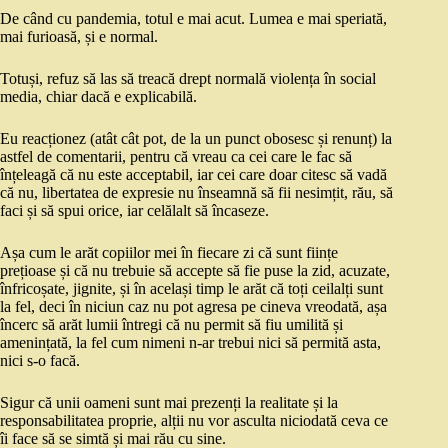
De când cu pandemia, totul e mai acut. Lumea e mai speriată,
mai furioasă, și e normal.
Totuși, refuz să las să treacă drept normală violența în social
media, chiar dacă e explicabilă.
Eu reacționez (atât cât pot, de la un punct obosesc și renunț) la
astfel de comentarii, pentru că vreau ca cei care le fac să
înțeleagă că nu este acceptabil, iar cei care doar citesc să vadă
că nu, libertatea de expresie nu înseamnă să fii nesimțit, rău, să
faci și să spui orice, iar celălalt să încaseze.
Așa cum le arăt copiilor mei în fiecare zi că sunt ființe
prețioase și că nu trebuie să accepte să fie puse la zid, acuzate,
înfricoșate, jignite, și în același timp le arăt că toți ceilalți sunt
la fel, deci în niciun caz nu pot agresa pe cineva vreodată, așa
încerc să arăt lumii întregi că nu permit să fiu umilită și
amenințată, la fel cum nimeni n-ar trebui nici să permită asta,
nici s-o facă.
Sigur că unii oameni sunt mai prezenți la realitate și la
responsabilitatea proprie, alții nu vor asculta niciodată ceva ce
îi face să se simtă și mai rău cu sine.