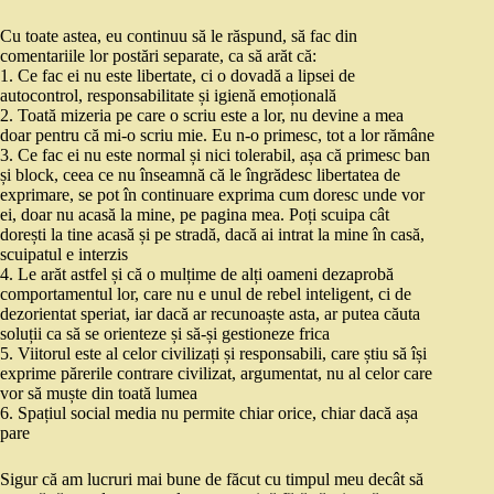
Cu toate astea, eu continuu să le răspund, să fac din
comentariile lor postări separate, ca să arăt că:
1. Ce fac ei nu este libertate, ci o dovadă a lipsei de
autocontrol, responsabilitate și igienă emoțională
2. Toată mizeria pe care o scriu este a lor, nu devine a mea
doar pentru că mi-o scriu mie. Eu n-o primesc, tot a lor rămâne
3. Ce fac ei nu este normal și nici tolerabil, așa că primesc ban
și block, ceea ce nu înseamnă că le îngrădesc libertatea de
exprimare, se pot în continuare exprima cum doresc unde vor
ei, doar nu acasă la mine, pe pagina mea. Poți scuipa cât
dorești la tine acasă și pe stradă, dacă ai intrat la mine în casă,
scuipatul e interzis
4. Le arăt astfel și că o mulțime de alți oameni dezaprobă
comportamentul lor, care nu e unul de rebel inteligent, ci de
dezorientat speriat, iar dacă ar recunoaște asta, ar putea căuta
soluții ca să se orienteze și să-și gestioneze frica
5. Viitorul este al celor civilizați și responsabili, care știu să își
exprime părerile contrare civilizat, argumentat, nu al celor care
vor să muște din toată lumea
6. Spațiul social media nu permite chiar orice, chiar dacă așa
pare
Sigur că am lucruri mai bune de făcut cu timpul meu decât să