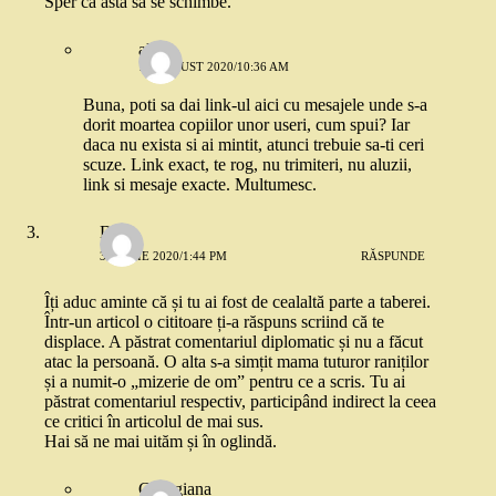
Sper ca asta sa se schimbe.
alex
11 AUGUST 2020/10:36 AM
Buna, poti sa dai link-ul aici cu mesajele unde s-a
dorit moartea copiilor unor useri, cum spui? Iar
daca nu exista si ai mintit, atunci trebuie sa-ti ceri
scuze. Link exact, te rog, nu trimiteri, nu aluzii,
link si mesaje exacte. Multumesc.
Daria
31 IULIE 2020/1:44 PM
RĂSPUNDE
Îți aduc aminte că și tu ai fost de cealaltă parte a taberei.
Într-un articol o cititoare ți-a răspuns scriind că te
displace. A păstrat comentariul diplomatic și nu a făcut
atac la persoană. O alta s-a simțit mama tuturor raniților
și a numit-o „mizerie de om” pentru ce a scris. Tu ai
păstrat comentariul respectiv, participând indirect la ceea
ce critici în articolul de mai sus.
Hai să ne mai uităm și în oglindă.
Georgiana