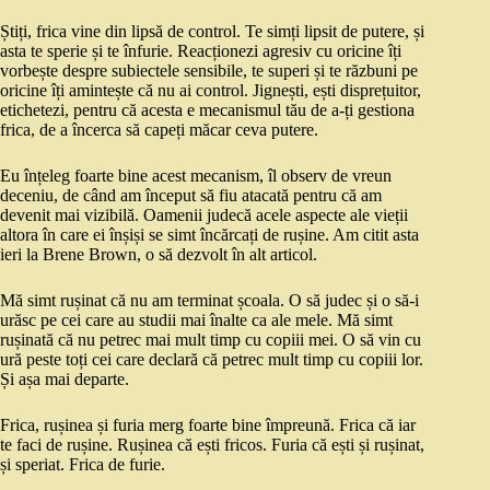
Știți, frica vine din lipsă de control. Te simți lipsit de putere, și
asta te sperie și te înfurie. Reacționezi agresiv cu oricine îți
vorbește despre subiectele sensibile, te superi și te răzbuni pe
oricine îți amintește că nu ai control. Jignești, ești disprețuitor,
etichetezi, pentru că acesta e mecanismul tău de a-ți gestiona
frica, de a încerca să capeți măcar ceva putere.
Eu înțeleg foarte bine acest mecanism, îl observ de vreun
deceniu, de când am început să fiu atacată pentru că am
devenit mai vizibilă. Oamenii judecă acele aspecte ale vieții
altora în care ei înșiși se simt încărcați de rușine. Am citit asta
ieri la Brene Brown, o să dezvolt în alt articol.
Mă simt rușinat că nu am terminat școala. O să judec și o să-i
urăsc pe cei care au studii mai înalte ca ale mele. Mă simt
rușinată că nu petrec mai mult timp cu copiii mei. O să vin cu
ură peste toți cei care declară că petrec mult timp cu copiii lor.
Și așa mai departe.
Frica, rușinea și furia merg foarte bine împreună. Frica că iar
te faci de rușine. Rușinea că ești fricos. Furia că ești și rușinat,
și speriat. Frica de furie.