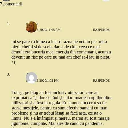
7 comentarii
miruna
31 IULIE 2020/11:05 AM
RĂSPUNDE
mi se pare ca lumea a luat-o razna pe net un pic. mi-a
pierit cheful si de scris, dar si de citit. ceea ce mai
demult era bucuria mea, energia din comentarii, acum a
devenit un risc pe care nu mai am chef sa-l iau in piept.
>(
deea
31 IULIE 2020/1:02 PM
RĂSPUNDE
Totuși, pe blog au fost inclusiv utilizatori care au
exprimat ca își doresc răul și chiar moartea copiilor altor
utilizatori și a fost in regula. Eu atunci am cerut sa fie
șterse mesajele, pentru ca sunt efectiv oameni cu mari
probleme și nu ar trebui lăsați sa facă asta, exista o
limita. Nu s-a întâmplat și mereu, mereu au fost mesaje
jignitoare, cumplite. Mai ales de când cu pandemia.