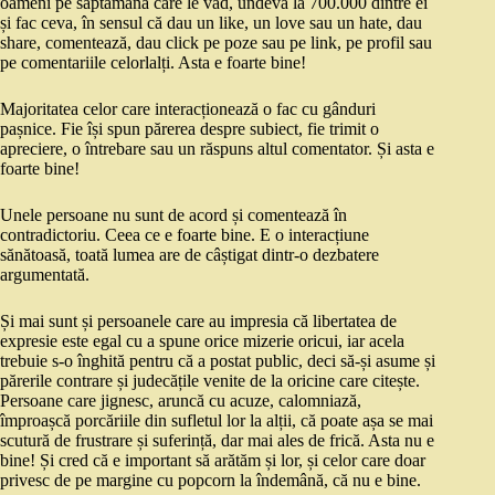
oameni pe săptămână care le văd, undeva la 700.000 dintre ei
și fac ceva, în sensul că dau un like, un love sau un hate, dau
share, comentează, dau click pe poze sau pe link, pe profil sau
pe comentariile celorlalți. Asta e foarte bine!
Majoritatea celor care interacționează o fac cu gânduri
pașnice. Fie își spun părerea despre subiect, fie trimit o
apreciere, o întrebare sau un răspuns altul comentator. Și asta e
foarte bine!
Unele persoane nu sunt de acord și comentează în
contradictoriu. Ceea ce e foarte bine. E o interacțiune
sănătoasă, toată lumea are de câștigat dintr-o dezbatere
argumentată.
Și mai sunt și persoanele care au impresia că libertatea de
expresie este egal cu a spune orice mizerie oricui, iar acela
trebuie s-o înghită pentru că a postat public, deci să-și asume și
părerile contrare și judecățile venite de la oricine care citește.
Persoane care jignesc, aruncă cu acuze, calomniază,
împroașcă porcăriile din sufletul lor la alții, că poate așa se mai
scutură de frustrare și suferință, dar mai ales de frică. Asta nu e
bine! Și cred că e important să arătăm și lor, și celor care doar
privesc de pe margine cu popcorn la îndemână, că nu e bine.