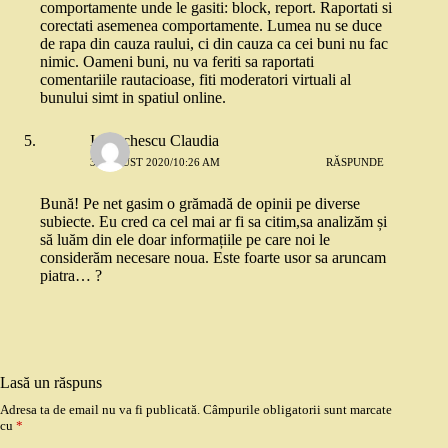
comportamente unde le gasiti: block, report. Raportati si
corectati asemenea comportamente. Lumea nu se duce
de rapa din cauza raului, ci din cauza ca cei buni nu fac
nimic. Oameni buni, nu va feriti sa raportati
comentariile rautacioase, fiti moderatori virtuali al
bunului simt in spatiul online.
Iordachescu Claudia
3 AUGUST 2020/10:26 AM
RĂSPUNDE
Bună! Pe net gasim o grămadă de opinii pe diverse
subiecte. Eu cred ca cel mai ar fi sa citim,sa analizăm și
să luăm din ele doar informațiile pe care noi le
considerăm necesare noua. Este foarte usor sa aruncam
piatra… ?
Lasă un răspuns
Adresa ta de email nu va fi publicată.
Câmpurile obligatorii sunt marcate
cu
*