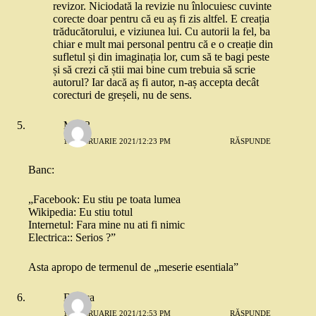
revizor. Niciodată la revizie nu înlocuiesc cuvinte
corecte doar pentru că eu aș fi zis altfel. E creația
trăducătorului, e viziunea lui. Cu autorii la fel, ba
chiar e mult mai personal pentru că e o creație din
sufletul și din imaginația lor, cum să te bagi peste
și să crezi că știi mai bine cum trebuia să scrie
autorul? Iar dacă aș fi autor, n-aș accepta decât
corecturi de greșeli, nu de sens.
Mira2
18 FEBRUARIE 2021/12:23 PM
RĂSPUNDE
Banc:
„Facebook: Eu stiu pe toata lumea
Wikipedia: Eu stiu totul
Internetul: Fara mine nu ati fi nimic
Electrica:: Serios ?”
Asta apropo de termenul de „meserie esentiala”
Bianca
18 FEBRUARIE 2021/12:53 PM
RĂSPUNDE