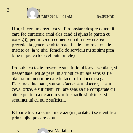
Morera
18 FEBRUARIE 2021/11:24 AM
RĂSPUNDE
Hm, sincer am crezut ca va fi o postare despre oamenii
care fac curatenie (mai ales cand ai ajuns la partea cu
usile :))), pentru ca un comentariu din insemnarea
precedenta generase niste reactii – de uimire dar si de
tristete ca, ia te uita, femeile de serviciu nu se simt prea
bine in pielea lor (cel putin unele).
Probabil ca toate meseriile sunt in felul lor si esentiale, si
neesentiale. Mi se pare un atribut ce nu are sens sa fie
alaturat muncilor pe care le facem. Le facem si gata.
Daca ne aduc bani, sau satisfactie, sau placere, …sau..
ceva, orice, e suficient. Nu are sens sa fie comparate cu
altele pentru ca de acolo vin frustrarile si tristetea si
sentimentul ca nu e suficient.
E foarte trist ca oamenii de azi (majoritatea) se identifica
prin slujba pe care o au.
Andreea Madalina