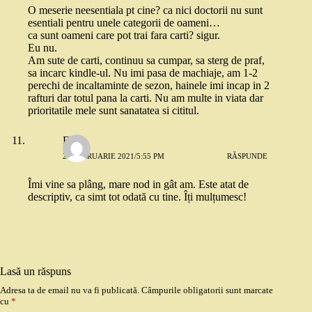
O meserie neesentiala pt cine? ca nici doctorii nu sunt
esentiali pentru unele categorii de oameni…
ca sunt oameni care pot trai fara carti? sigur.
Eu nu.
Am sute de carti, continuu sa cumpar, sa sterg de praf,
sa incarc kindle-ul. Nu imi pasa de machiaje, am 1-2
perechi de incaltaminte de sezon, hainele imi incap in 2
rafturi dar totul pana la carti. Nu am multe in viata dar
prioritatile mele sunt sanatatea si cititul.
Eliza
24 FEBRUARIE 2021/5:55 PM
RĂSPUNDE
Îmi vine sa plâng, mare nod in gât am. Este atat de
descriptiv, ca simt tot odată cu tine. Îți mulțumesc!
Lasă un răspuns
Adresa ta de email nu va fi publicată.
Câmpurile obligatorii sunt marcate
cu
*