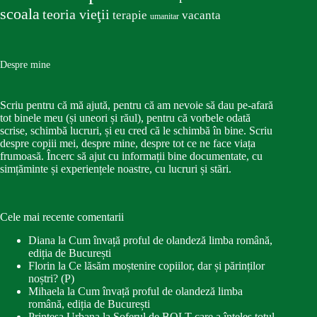
scoala
teoria vieţii
terapie
vacanta
umanitar
Despre mine
Scriu pentru că mă ajută, pentru că am nevoie să dau pe-afară
tot binele meu (și uneori și răul), pentru că vorbele odată
scrise, schimbă lucruri, și eu cred că le schimbă în bine. Scriu
despre copiii mei, despre mine, despre tot ce ne face viața
frumoasă. Încerc să ajut cu informații bine documentate, cu
simțăminte și experiențele noastre, cu lucruri și stări.
Cele mai recente comentarii
Diana
la
Cum învață proful de olandeză limba română,
ediția de București
Florin
la
Ce lăsăm moștenire copiilor, dar și părinților
noștri? (P)
Mihaela
la
Cum învață proful de olandeză limba
română, ediția de București
Printesa Urbana
la
Șoferul de BOLT care a înțeles totul