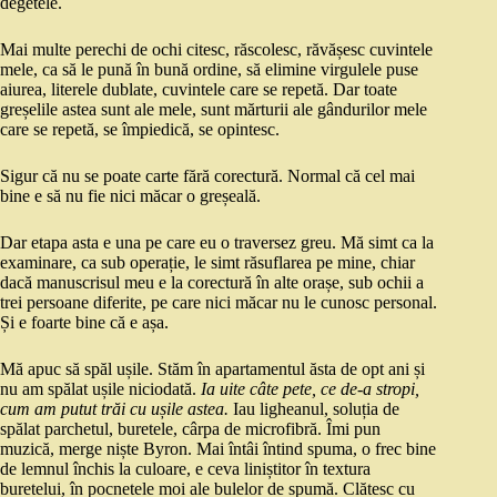
degetele.
Mai multe perechi de ochi citesc, răscolesc, răvășesc cuvintele
mele, ca să le pună în bună ordine, să elimine virgulele puse
aiurea, literele dublate, cuvintele care se repetă. Dar toate
greșelile astea sunt ale mele, sunt mărturii ale gândurilor mele
care se repetă, se împiedică, se opintesc.
Sigur că nu se poate carte fără corectură. Normal că cel mai
bine e să nu fie nici măcar o greșeală.
Dar etapa asta e una pe care eu o traversez greu. Mă simt ca la
examinare, ca sub operație, le simt răsuflarea pe mine, chiar
dacă manuscrisul meu e la corectură în alte orașe, sub ochii a
trei persoane diferite, pe care nici măcar nu le cunosc personal.
Și e foarte bine că e așa.
Mă apuc să spăl ușile. Stăm în apartamentul ăsta de opt ani și
nu am spălat ușile niciodată.
Ia uite câte pete, ce de-a stropi,
cum am putut trăi cu ușile astea.
Iau ligheanul, soluția de
spălat parchetul, buretele, cârpa de microfibră. Îmi pun
muzică, merge niște Byron. Mai întâi întind spuma, o frec bine
de lemnul închis la culoare, e ceva liniștitor în textura
buretelui, în pocnetele moi ale bulelor de spumă. Clătesc cu