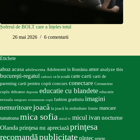
Șoferul de BOLT care a înțeles totul
26 mai 2026
6 comentarii
Etichete
abuz
acasa
amor
Adolescent în România
analyze this
adolescenta
bucureşti-regatul
carte
carti
carti de
ca la școală
cadouri
conectare
carti pentru copii
concurs
parenting
Coronavirus
educatie cu blandete
educatie
cuplu
delicatese
depresie
imagini
fashion
gradinita
sexuala
emigrare
evenimente copii
joacă
nemuritoare
mancare
la joacă în străinătate
limite
mica sofia
micul ivan
nocturne
sanatoasa
micul iv
prinţesa
Olanda
prinţesa nu apreciază
publicitate
recomandă
pîntec
retete