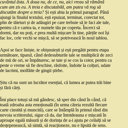
cuvântul ăsta. A doua nu, de ce, nu, aici vreau să rămână
cum am zis eu. A treia e discutabilă, am putea vă rog să
discutăm despre a treia?
Și ești abia la primul paragraf. Până
ajungi la finalul textului, ești epuizat, terminat, corectat tot,
plin de tăieturi și de adăugiri pe care trebuie să le faci ale tale,
pentru că e cartea ta, e numele tău pe coperta. Încerci să
dormi, dar nu poți, e prea multă mișcare în tine, părțile noi își
fac loc, cele vechi se mișcă, să se potrivească în noul tablou.
Apoi se face liniște, te obișnuiești și ești pregătit pentru etapa
următoare, tiparul, când dedesubturile tale se multiplică de zeci
de mii de ori, se împăturesc, se taie și se cos la cotor, pentru ca
peste o vreme să fie deschise, răsfoite, îndoite la colțuri, udate
de lacrimi, molfăite de gingii știrbe.
Știu că nu sunt un lucrător esențial, că lumea ar putea trăi bine
și fără cărți.
Îmi place totuși să mă gândesc, să sper din când în când, că
toată zdroaba asta emoțională (în urma căreia rezultă fiecare
carte cinstită și muncită), care se întâmplă în primul rând din
nevoia scriitorului, sigur că da, dar întotdeauna e mișcată în
aproape egală măsură și de dorința de a-i ajuta pe ceilalți să se
desțepenească, să simtă, să reacționeze, nu e lipsită de sens.