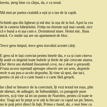
laveta, șterg bine cu cârpa, da, e ca nouă.
Mă mut pe partea cealaltă a ușii și o iau de la capăt.
Schimb apa din lighean și mă duc la ușa de la hol. Apoi la cea
de la camera băiețelului. Fetița nu dorește ușă mai curată, zice
că e bună a ei așa cum e. Dormitorul mare. Holul mic. Baia
mică. Ce multe uși are un apartament de bloc.
Trece greu timpul, trece greu travaliul acestei cărți.
E greu să te lași corectat pentru binele tău, e ca și cum cineva
îți arată cu degetul toate bubele și firele de păr crescute aiurea.
Dar litera aia dublată înseamnă ceva, nu e doar o greșeală.
Fraza aceea repetată aproape obsesiv are un sens, degetele
mele n-au pus-o acolo degeaba
, îți vine să spui, dar taci,
pentru că știi că o carte bună e o carte fără greșeli.
Iar când se întoarce de la corectură, îți vezi textul tot roșu, plin
de tăieturi, de adăugiri, de îmbunătățiri, cu paragrafe puse
invers, și-ți vine să iei un pumn de Nurofen, pentru că toate te
dor. Tragi aer în piept și te uiți la fiecare cu capul un pic întors,
nu le poți privi direct în față. P
rima e bună, da, e mai bine cu