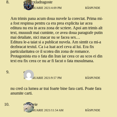
delasexladragoste
18 FEBRUARIE 2021/4:09 PM
RĂSPUNDE
Am trimis pana acum doua nuvele la corectat. Prima mi-
a fost respinsa pentru ca era prea explicita iar acea
editura nu era in acea zona de scriere. Apoi am trimis alt
text, muuuult mai cuminte, ce avea doua paragrafe putin
mai detaliate, nici macar nu se facea sex…
Editura le-a taiat si a publicat nuvela. Am simtit ca mi-a
dezbracat textul. Ca i-a luat acel ceva al lui. Era fix
particularitatea ce il scotea din zona de romance.
Protagonista era o fata din Iran iar ceea ce au scos ei din
text era fix ceea ce nu ar fi facut o fata musulmana.
o
18 FEBRUARIE 2021/9:57 PM
RĂSPUNDE
nu cred ca lumea ar trai foarte bine fara carti. Poate fara
anumite carti.
o femeie
19 FEBRUARIE 2021/11:54 AM
RĂSPUNDE