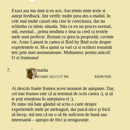
Exact asa ma simt si eu acu. Am trimis niste texte si
astept feedback. Imi verific multe prea des e-mailul. In
cele mai multe cazuri stiu cine le corecteaza, dar nu
schimba cu nimic situatia. Stiu ca eu un proces normal,
util, esential…prima tendinta e insa sa cred ca textele
mele sunt perfecte. Renunt cu greu la propozitii, cuvinte
etc. Anne Lamott in cartea ei Bird by Bird scrie despre
experientele ei. M-a ajutat sa vad ca si scriitori renumiti
trec prin stari asemanatoare. Multumesc pentru articol!
O zi frumoasa!
Capsunarita
18 FEBRUARIE 2021/2:37 PM
RĂSPUNDE
Ai descris foarte frumos acest moment de așteptare. Dar,
cel mai frumos este că ai terminat de scris cartea :), și să
te poți emoționa în așteptarea ei :).
Pe mine mă bate gândul să scriu o carte despre
experientele mele pe meleaguri, dar parcă mi-e și frică
să încep, mă tem că nu o să fie suficient de bună sau
interesantă – apropo de frici și nesiguranțe.