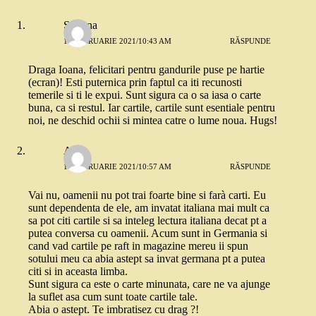
Simona
18 FEBRUARIE 2021/10:43 AM
RĂSPUNDE
Draga Ioana, felicitari pentru gandurile puse pe hartie
(ecran)! Esti puternica prin faptul ca iti recunosti
temerile si ti le expui. Sunt sigura ca o sa iasa o carte
buna, ca si restul. Iar cartile, cartile sunt esentiale pentru
noi, ne deschid ochii si mintea catre o lume noua. Hugs!
Alina
18 FEBRUARIE 2021/10:57 AM
RĂSPUNDE
Vai nu, oamenii nu pot trai foarte bine si farà carti. Eu
sunt dependenta de ele, am invatat italiana mai mult ca
sa pot citi cartile si sa inteleg lectura italiana decat pt a
putea conversa cu oamenii. Acum sunt in Germania si
cand vad cartile pe raft in magazine mereu ii spun
sotului meu ca abia astept sa invat germana pt a putea
citi si in aceasta limba.
Sunt sigura ca este o carte minunata, care ne va ajunge
la suflet asa cum sunt toate cartile tale.
Abia o astept. Te imbratisez cu drag ?!