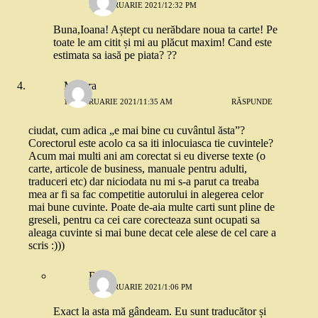
18 FEBRUARIE 2021/12:32 PM
Buna,Ioana! Aștept cu nerăbdare noua ta carte! Pe
toate le am citit și mi au plăcut maxim! Cand este
estimata sa iasă pe piata? ??
Morera
18 FEBRUARIE 2021/11:35 AM
RĂSPUNDE
ciudat, cum adica „e mai bine cu cuvântul ăsta”?
Corectorul este acolo ca sa iti inlocuiasca tie cuvintele?
Acum mai multi ani am corectat si eu diverse texte (o
carte, articole de business, manuale pentru adulti,
traduceri etc) dar niciodata nu mi s-a parut ca treaba
mea ar fi sa fac competitie autorului in alegerea celor
mai bune cuvinte. Poate de-aia multe carti sunt pline de
greseli, pentru ca cei care corecteaza sunt ocupati sa
aleaga cuvinte si mai bune decat cele alese de cel care a
scris :)))
Rox
18 FEBRUARIE 2021/1:06 PM
Exact la asta mă gândeam. Eu sunt traducător și