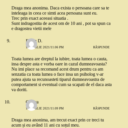
Draga mea anonima. Daca exista o persoana care sa te
inteleaga in ceea ce simti acea persoana sunt eu.
Trec prin exact aceeasi situatia .
Sunt indragostita de acest om de 10 ani , pot sa spun ca
e dragostea vietii mele
Ileana D.
12 APRILIE 2021/11:06 PM
RĂSPUNDE
Toata lumea are dreptul la iubire, toata lumea o cauta,
insa despre asta e vorba oare in cazul dumneavoasta?
Nu imi place sa recomand acest drum pentru ca am
senzatia ca toata lumea o face insa un psiholog v-ar
putea ajuta sa recunoasteti tiparul dumneavoastra de
comportament si eventual cum sa scapati de el daca asta
va doriti.
Cineva
12 APRILIE 2021/11:09 PM
RĂSPUNDE
Draga mea anonima, am trecut exact prin ce treci tu
acum și eu având 11 ani cu soțul meu.