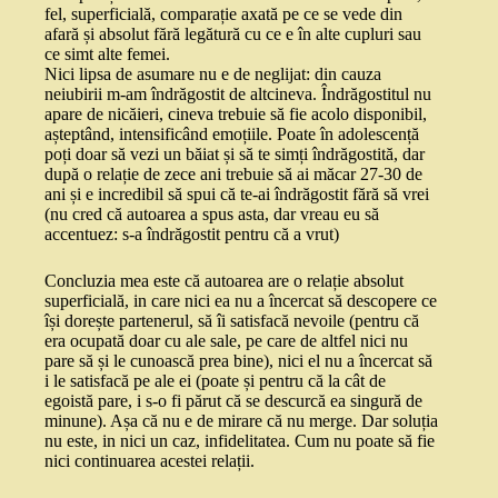
fel, superficială, comparație axată pe ce se vede din
afară și absolut fără legătură cu ce e în alte cupluri sau
ce simt alte femei.
Nici lipsa de asumare nu e de neglijat: din cauza
neiubirii m-am îndrăgostit de altcineva. Îndrăgostitul nu
apare de nicăieri, cineva trebuie să fie acolo disponibil,
așteptând, intensificând emoțiile. Poate în adolescență
poți doar să vezi un băiat și să te simți îndrăgostită, dar
după o relație de zece ani trebuie să ai măcar 27-30 de
ani și e incredibil să spui că te-ai îndrăgostit fără să vrei
(nu cred că autoarea a spus asta, dar vreau eu să
accentuez: s-a îndrăgostit pentru că a vrut)
Concluzia mea este că autoarea are o relație absolut
superficială, in care nici ea nu a încercat să descopere ce
își dorește partenerul, să îi satisfacă nevoile (pentru că
era ocupată doar cu ale sale, pe care de altfel nici nu
pare să și le cunoască prea bine), nici el nu a încercat să
i le satisfacă pe ale ei (poate și pentru că la cât de
egoistă pare, i s-o fi părut că se descurcă ea singură de
minune). Așa că nu e de mirare că nu merge. Dar soluția
nu este, in nici un caz, infidelitatea. Cum nu poate să fie
nici continuarea acestei relații.