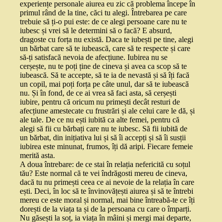
experiențe personale aiurea eu zic că problema începe în
primul rând de la tine, căci tu alegi. Întrebarea pe care
trebuie să ți-o pui este: de ce alegi persoane care nu te
iubesc și vrei să le determini să o facă? E absurd,
dragoste cu forța nu există. Daca te iubești pe tine, alegi
un bărbat care să te iubească, care să te respecte și care
să-ți satisfacă nevoia de afecțiune. Iubirea nu se
cerșește, nu te poți ține de cineva și avea ca scop să te
iubească. Să te accepte, să te ia de nevastă și să îți facă
un copil, mai poți forța pe câte unul, dar să te iubească
nu. Și în fond, de ce ai vrea să faci asta, să cerșești
iubire, pentru că oricum nu primești decât resturi de
afecțiune amestecate cu frustrări și ale celui care le dă, și
ale tale. De ce nu ești iubită ca alte femei, pentru că
alegi să fii cu bărbați care nu te iubesc. Să fii iubită de
un bărbat, din inițiativa lui și să îi accepți și să îi susții
iubirea este minunat, frumos, îți dă aripi. Fiecare femeie
merită asta.
A doua întrebare: de ce stai în relația nefericită cu soțul
tău? Este normal că te vei îndrăgosti mereu de cineva,
dacă tu nu primești ceea ce ai nevoie de la relația în care
ești. Deci, în loc să te învinovățești aiurea și să te întrebi
mereu ce este moral și normal, mai bine întreabă-te ce îți
dorești de la viața ta și de la persoana cu care o împarți.
Nu găsești la soț, ia viața în mâini și mergi mai departe,