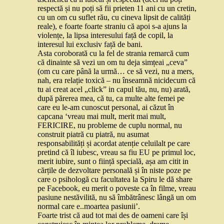
respectă și nu poți să fii prieten 11 ani cu un cretin,
cu un om cu suflet rău, cu cineva lipsit de calități
reale), e foarte foarte straniu că apoi s-a ajuns la
violențe, la lipsa interesului față de copil, la
interesul lui exclusiv față de bani.
Asta coroborată cu la fel de strania remarcă cum
că dinainte să vezi un om tu deja simțeai „ceva”
(om cu care până la urmă… ce să vezi, nu a mers,
nah, era relație toxică – nu înseamnă nicidecum că
tu ai creat acel „click” in capul tău, nu, nu) arată,
după părerea mea, că tu, ca multe alte femei pe
care eu le-am cunoscut personal, ai căzut în
capcana ‘vreau mai mult, merit mai mult,
FERICIRE, nu probleme de cuplu normal, nu
construit piatră cu piatră, nu asumat
responsabilități și acordat atenție celuilalt pe care
pretind că îl iubesc, vreau sa fiu EU pe primul loc,
merit iubire, sunt o ființă specială, așa am citit in
cărțile de dezvoltare personală și în niste poze pe
care o psihologă cu facultatea la Spiru le dă share
pe Facebook, eu merit o poveste ca în filme, vreau
pasiune nestăvilită, nu să îmbătrânesc lângă un om
normal care e..moartea pasiunii’.
Foarte trist că aud tot mai des de oameni care își