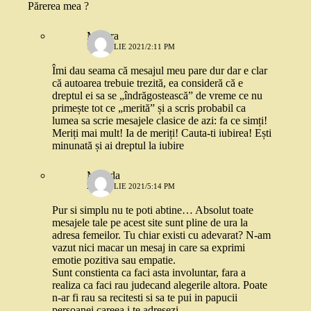
Părerea mea ?
Morera
13 APRILIE 2021/2:11 PM
Îmi dau seama că mesajul meu pare dur dar e clar
că autoarea trebuie trezită, ea consideră că e
dreptul ei sa se „îndrăgostească” de vreme ce nu
primește tot ce „merită” și a scris probabil ca
lumea sa scrie mesajele clasice de azi: fa ce simți!
Meriți mai mult! Ia de meriți! Cauta-ti iubirea! Ești
minunată și ai dreptul la iubire
Mianda
27 APRILIE 2021/5:14 PM
Pur si simplu nu te poti abtine… Absolut toate
mesajele tale pe acest site sunt pline de ura la
adresa femeilor. Tu chiar existi cu adevarat? N-am
vazut nici macar un mesaj in care sa exprimi
emotie pozitiva sau empatie.
Sunt constienta ca faci asta involuntar, fara a
realiza ca faci rau judecand alegerile altora. Poate
n-ar fi rau sa recitesti si sa te pui in papucii
persoanei careea i te adresezi.