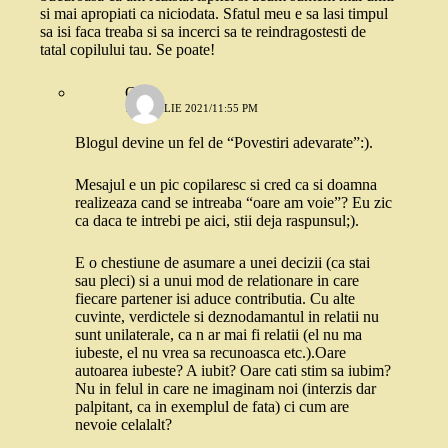
si mai apropiati ca niciodata. Sfatul meu e sa lasi timpul
sa isi faca treaba si sa incerci sa te reindragostesti de
tatal copilului tau. Se poate!
Geo
12 APRILIE 2021/11:55 PM
Blogul devine un fel de “Povestiri adevarate”:).
Mesajul e un pic copilaresc si cred ca si doamna
realizeaza cand se intreaba “oare am voie”? Eu zic
ca daca te intrebi pe aici, stii deja raspunsul;).
E o chestiune de asumare a unei decizii (ca stai
sau pleci) si a unui mod de relationare in care
fiecare partener isi aduce contributia. Cu alte
cuvinte, verdictele si deznodamantul in relatii nu
sunt unilaterale, ca n ar mai fi relatii (el nu ma
iubeste, el nu vrea sa recunoasca etc.).Oare
autoarea iubeste? A iubit? Oare cati stim sa iubim?
Nu in felul in care ne imaginam noi (interzis dar
palpitant, ca in exemplul de fata) ci cum are
nevoie celalalt?