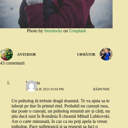
Photo by
freestocks
on
Unsplash
ANTERIOR
URMĂTOR
43 comentarii
Victoria
12 APRILIE 2021/10:04 PM
RĂSPUNDE
Un psiholog iti trebuie dragă doamnă. Te va ajuta sa te
iubești pe tine în primul rind. Probabil nu cunoști rusa,
dar poate o cunoști, un psiholog renumit are și cărți, nu
știu dacă sunt în România îl cheamă Mihail Labkovski.
Are o carte minunată, în caz ca nu poți apela la vreun
psiholog. Pace sufletească și sa reușești sa faci o