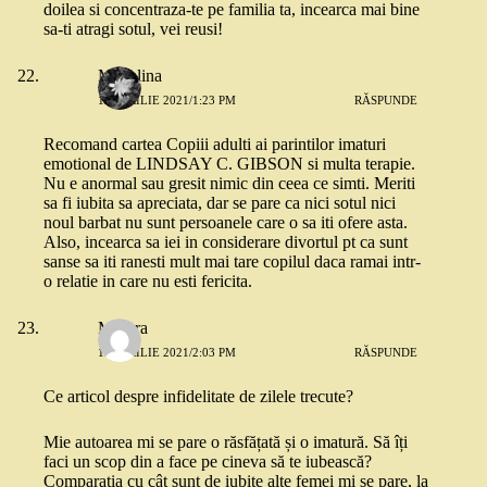
doilea si concentraza-te pe familia ta, incearca mai bine
sa-ti atragi sotul, vei reusi!
Madalina
13 APRILIE 2021/1:23 PM
RĂSPUNDE
Recomand cartea Copiii adulti ai parintilor imaturi
emotional de LINDSAY C. GIBSON si multa terapie.
Nu e anormal sau gresit nimic din ceea ce simti. Meriti
sa fi iubita sa apreciata, dar se pare ca nici sotul nici
noul barbat nu sunt persoanele care o sa iti ofere asta.
Also, incearca sa iei in considerare divortul pt ca sunt
sanse sa iti ranesti mult mai tare copilul daca ramai intr-
o relatie in care nu esti fericita.
Morera
13 APRILIE 2021/2:03 PM
RĂSPUNDE
Ce articol despre infidelitate de zilele trecute?
Mie autoarea mi se pare o răsfățată și o imatură. Să îți
faci un scop din a face pe cineva să te iubească?
Comparația cu cât sunt de iubite alte femei mi se pare, la