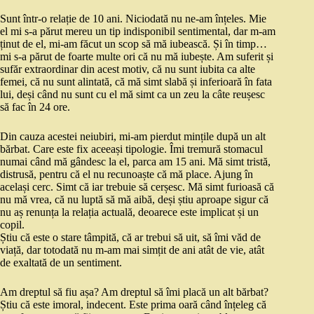
Sunt într-o relație de 10 ani. Niciodată nu ne-am înțeles. Mie
el mi s-a părut mereu un tip indisponibil sentimental, dar m-am
ținut de el, mi-am făcut un scop să mă iubească. Și în timp…
mi s-a părut de foarte multe ori că nu mă iubește. Am suferit și
sufăr extraordinar din acest motiv, că nu sunt iubita ca alte
femei, că nu sunt alintată, că mă simt slabă și inferioară în fata
lui, deși când nu sunt cu el mă simt ca un zeu la câte reușesc
să fac în 24 ore.
Din cauza acestei neiubiri, mi-am pierdut mințile după un alt
bărbat. Care este fix aceeași tipologie. Îmi tremură stomacul
numai când mă gândesc la el, parca am 15 ani. Mă simt tristă,
distrusă, pentru că el nu recunoaște că mă place. Ajung în
același cerc. Simt că iar trebuie să cerșesc. Mă simt furioasă că
nu mă vrea, că nu luptă să mă aibă, deși știu aproape sigur că
nu aș renunța la relația actuală, deoarece este implicat și un
copil.
Știu că este o stare tâmpită, că ar trebui să uit, să îmi văd de
viață, dar totodată nu m-am mai simțit de ani atât de vie, atât
de exaltată de un sentiment.
Am dreptul să fiu așa? Am dreptul să îmi placă un alt bărbat?
Știu că este imoral, indecent. Este prima oară când înțeleg că