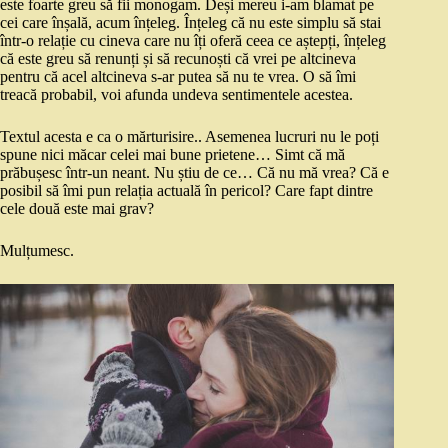
este foarte greu să fii monogam. Deși mereu i-am blamat pe
cei care înșală, acum înțeleg. Înțeleg că nu este simplu să stai
într-o relație cu cineva care nu îți oferă ceea ce aștepți, înțeleg
că este greu să renunți și să recunoști că vrei pe altcineva
pentru că acel altcineva s-ar putea să nu te vrea. O să îmi
treacă probabil, voi afunda undeva sentimentele acestea.
Textul acesta e ca o mărturisire.. Asemenea lucruri nu le poți
spune nici măcar celei mai bune prietene… Simt că mă
prăbușesc într-un neant. Nu știu de ce… Că nu mă vrea? Că e
posibil să îmi pun relația actuală în pericol? Care fapt dintre
cele două este mai grav?
Mulțumesc.