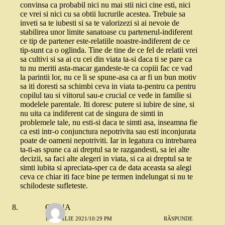
convinsa ca probabil nici nu mai stii nici cine esti, nici
ce vrei si nici cu sa obtii lucrurile acestea. Trebuie sa
inveti sa te iubesti si sa te valorizezi si ai nevoie de
stabilirea unor limite sanatoase cu partenerul-indiferent
ce tip de partener este-relatiile noastre-indiferent de ce
tip-sunt ca o oglinda. Tine de tine de ce fel de relatii vrei
sa cultivi si sa ai cu cei din viata ta-si daca ti se pare ca
tu nu meriti asta-macar gandeste-te ca copiii fac ce vad
la parintii lor, nu ce li se spune-asa ca ar fi un bun motiv
sa iti doresti sa schimbi ceva in viata ta-pentru ca pentru
copilul tau si viitorul sau-e crucial ce vede in familie si
modelele parentale. Iti doresc putere si iubire de sine, si
nu uita ca indiferent cat de singura de simti in
problemele tale, nu esti-si daca te simti asa, inseamna fie
ca esti intr-o conjunctura nepotrivita sau esti inconjurata
poate de oameni nepotriviti. Iar in legatura cu intrebarea
ta-ti-as spune ca ai dreptul sa te razgandesti, sa iei alte
decizii, sa faci alte alegeri in viata, si ca ai dreptul sa te
simti iubita si apreciata-sper ca de data aceasta sa alegi
ceva ce chiar iti face bine pe termen indelungat si nu te
schilodeste sufleteste.
CRINA
12 APRILIE 2021/10:29 PM
RĂSPUNDE