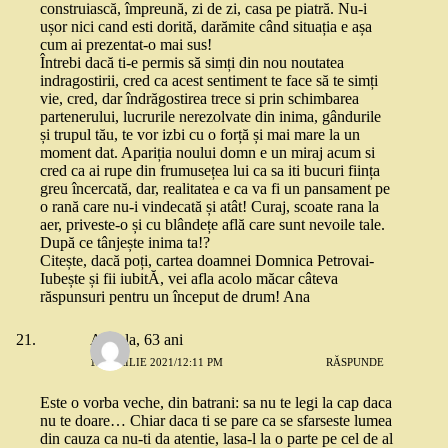
construiască, împreună, zi de zi, casa pe piatră. Nu-i
ușor nici cand esti dorită, darămite când situația e așa
cum ai prezentat-o mai sus!
Întrebi dacă ti-e permis să simți din nou noutatea
indragostirii, cred ca acest sentiment te face să te simți
vie, cred, dar îndrăgostirea trece si prin schimbarea
partenerului, lucrurile nerezolvate din inima, gândurile
și trupul tău, te vor izbi cu o forță și mai mare la un
moment dat. Apariția noului domn e un miraj acum si
cred ca ai rupe din frumusețea lui ca sa iti bucuri ființa
greu încercată, dar, realitatea e ca va fi un pansament pe
o rană care nu-i vindecată și atât! Curaj, scoate rana la
aer, priveste-o și cu blândețe află care sunt nevoile tale.
După ce tânjește inima ta!?
Citește, dacă poți, cartea doamnei Domnica Petrovai-
Iubește și fii iubitĂ, vei afla acolo măcar câteva
răspunsuri pentru un început de drum! Ana
Angela, 63 ani
13 APRILIE 2021/12:11 PM
RĂSPUNDE
Este o vorba veche, din batrani: sa nu te legi la cap daca
nu te doare… Chiar daca ti se pare ca se sfarseste lumea
din cauza ca nu-ti da atentie, lasa-l la o parte pe cel de al