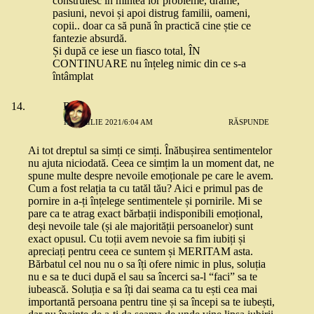
construiesc în mintea lor probleme, drame,
pasiuni, nevoi și apoi distrug familii, oameni,
copii.. doar ca să pună în practică cine știe ce
fantezie absurdă.
Și după ce iese un fiasco total, ÎN
CONTINUARE nu înțeleg nimic din ce s-a
întâmplat
Ralu
13 APRILIE 2021/6:04 AM
RĂSPUNDE
Ai tot dreptul sa simți ce simți. Înăbușirea sentimentelor
nu ajuta niciodată. Ceea ce simțim la un moment dat, ne
spune multe despre nevoile emoționale pe care le avem.
Cum a fost relația ta cu tatăl tău? Aici e primul pas de
pornire in a-ți înțelege sentimentele și pornirile. Mi se
pare ca te atrag exact bărbații indisponibili emoțional,
deși nevoile tale (și ale majorității persoanelor) sunt
exact opusul. Cu toții avem nevoie sa fim iubiți și
apreciați pentru ceea ce suntem și MERITAM asta.
Bărbatul cel nou nu o sa îți ofere nimic in plus, soluția
nu e sa te duci după el sau sa încerci sa-l “faci” sa te
iubească. Soluția e sa îți dai seama ca tu ești cea mai
importantă persoana pentru tine și sa începi sa te iubești,