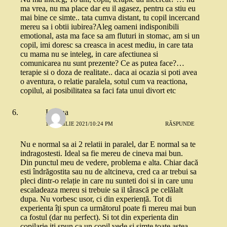
ma vrea, nu ma place dar eu il agasez, pentru ca stiu eu
mai bine ce simte.. tata cumva distant, tu copil incercand
mereu sa i obtii iubirea?Aleg oameni indisponibili
emotional, asta ma face sa am fluturi in stomac, am si un
copil, imi doresc sa creasca in acest mediu, in care tata
cu mama nu se inteleg, in care afectiunea si
comunicarea nu sunt prezente? Ce as putea face?…
terapie si o doza de realitate.. daca ai ocazia si poti avea
o aventura, o relatie paralela, sotul cum va reactiona,
copilul, ai posibilitatea sa faci fata unui divort etc
Lorena
12 APRILIE 2021/10:24 PM
RĂSPUNDE
Nu e normal sa ai 2 relatii in paralel, dar E normal sa te
indragostesti. Ideal sa fie mereu de cineva mai bun.
Din punctul meu de vedere, problema e alta. Chiar dacă
esti îndrăgostita sau nu de altcineva, cred ca ar trebui sa
pleci dintr-o relație in care nu sunteti doi si in care unu
escaladeaza mereu si trebuie sa il târască pe celălalt
dupa. Nu vorbesc usor, ci din experiență. Tot di
experienta îți spun ca următorul poate fi mereu mai bun
ca fostul (dar nu perfect). Si tot din experienta din
copilarie iti spun ca un copil vede si simte toate astea.