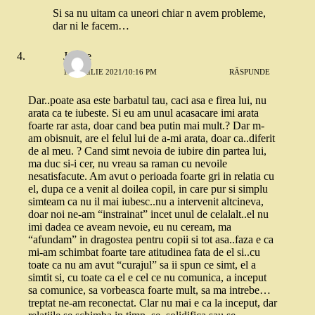
Si sa nu uitam ca uneori chiar n avem probleme,
dar ni le facem…
Jolene
12 APRILIE 2021/10:16 PM
RĂSPUNDE
Dar..poate asa este barbatul tau, caci asa e firea lui, nu
arata ca te iubeste. Si eu am unul acasacare imi arata
foarte rar asta, doar cand bea putin mai mult.? Dar m-
am obisnuit, are el felul lui de a-mi arata, doar ca..diferit
de al meu. ? Cand simt nevoia de iubire din partea lui,
ma duc si-i cer, nu vreau sa raman cu nevoile
nesatisfacute. Am avut o perioada foarte gri in relatia cu
el, dupa ce a venit al doilea copil, in care pur si simplu
simteam ca nu il mai iubesc..nu a intervenit altcineva,
doar noi ne-am “instrainat” incet unul de celalalt..el nu
imi dadea ce aveam nevoie, eu nu ceream, ma
“afundam” in dragostea pentru copii si tot asa..faza e ca
mi-am schimbat foarte tare atitudinea fata de el si..cu
toate ca nu am avut “curajul” sa ii spun ce simt, el a
simtit si, cu toate ca el e cel ce nu comunica, a inceput
sa comunice, sa vorbeasca foarte mult, sa ma intrebe…
treptat ne-am reconectat. Clar nu mai e ca la inceput, dar