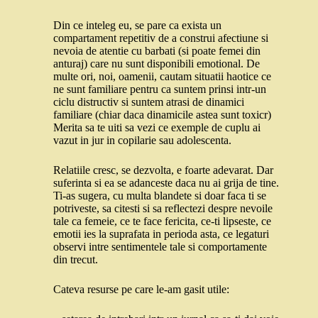
Din ce inteleg eu, se pare ca exista un
compartament repetitiv de a construi afectiune si
nevoia de atentie cu barbati (si poate femei din
anturaj) care nu sunt disponibili emotional. De
multe ori, noi, oamenii, cautam situatii haotice ce
ne sunt familiare pentru ca suntem prinsi intr-un
ciclu distructiv si suntem atrasi de dinamici
familiare (chiar daca dinamicile astea sunt toxicr)
Merita sa te uiti sa vezi ce exemple de cuplu ai
vazut in jur in copilarie sau adolescenta.
Relatiile cresc, se dezvolta, e foarte adevarat. Dar
suferinta si ea se adanceste daca nu ai grija de tine.
Ti-as sugera, cu multa blandete si doar faca ti se
potriveste, sa citesti si sa reflectezi despre nevoile
tale ca femeie, ce te face fericita, ce-ti lipseste, ce
emotii ies la suprafata in perioda asta, ce legaturi
observi intre sentimentele tale si comportamente
din trecut.
Cateva resurse pe care le-am gasit utile: