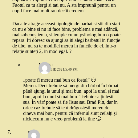
Faotul ca tu alergi si tati nu. A sta împreună pentru un
copil face mai mult rau decât credem.
Daca te atrage aceeasi tipologie de barbat si stii din start
ca nu e bine si nu iti face bine, problema e mai adâncă,
mai subconștienta, si terapie cu un psiholog bun o poate
repara. Iti doresc sa ajungi sa iti alegi barbatul in funcție
de tibe, nu sa te modifici mereu in functie de el. Intr-o
relație sunteți 2, in mod egal. ?
Morera
13 APRILIE 2021/5:40 PM
„poate fi mereu mai bun ca fostul” 🙂
Mereu. Deci trebuie să mergi din bărbat în bărbat
până ajungi la unul și mai bun, apoi la unul și mai
bun, apoi la unul și mai bun. Trebuie sa țintești
sus. În vârf poate să fie Iisus sau Brad Pitt, dar în
orice caz trebuie să te îndrăgostești mereu de
cineva mai bun, pentru că infernul sunt ceilalți și
nicidecum nu e vreo problemă la tine 🙂
niko