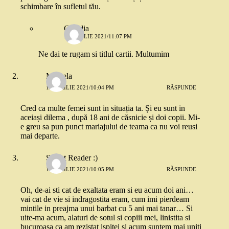
schimbare în sufletul tău.
Claudia
12 APRILIE 2021/11:07 PM
Ne dai te rugam si titlul cartii. Multumim
Mihaela
12 APRILIE 2021/10:04 PM
RĂSPUNDE
Cred ca multe femei sunt in situația ta. Și eu sunt in
aceiași dilema , după 18 ani de căsnicie și doi copii. Mi-
e greu sa pun punct mariajului de teama ca nu voi reusi
mai departe.
Secret Reader :)
12 APRILIE 2021/10:05 PM
RĂSPUNDE
Oh, de-ai sti cat de exaltata eram si eu acum doi ani…
vai cat de vie si indragostita eram, cum imi pierdeam
mintile in preajma unui barbat cu 5 ani mai tanar… Si
uite-ma acum, alaturi de sotul si copiii mei, linistita si
bucuroasa ca am rezistat ispitei si acum suntem mai uniti