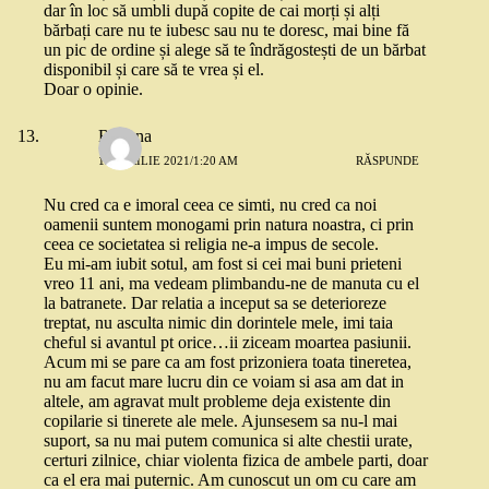
dar în loc să umbli după copite de cai morți și alți
bărbați care nu te iubesc sau nu te doresc, mai bine fă
un pic de ordine și alege să te îndrăgostești de un bărbat
disponibil și care să te vrea și el.
Doar o opinie.
Roxana
13 APRILIE 2021/1:20 AM
RĂSPUNDE
Nu cred ca e imoral ceea ce simti, nu cred ca noi
oamenii suntem monogami prin natura noastra, ci prin
ceea ce societatea si religia ne-a impus de secole.
Eu mi-am iubit sotul, am fost si cei mai buni prieteni
vreo 11 ani, ma vedeam plimbandu-ne de manuta cu el
la batranete. Dar relatia a inceput sa se deterioreze
treptat, nu asculta nimic din dorintele mele, imi taia
cheful si avantul pt orice…ii ziceam moartea pasiunii.
Acum mi se pare ca am fost prizoniera toata tineretea,
nu am facut mare lucru din ce voiam si asa am dat in
altele, am agravat mult probleme deja existente din
copilarie si tinerete ale mele. Ajunsesem sa nu-l mai
suport, sa nu mai putem comunica si alte chestii urate,
certuri zilnice, chiar violenta fizica de ambele parti, doar
ca el era mai puternic. Am cunoscut un om cu care am