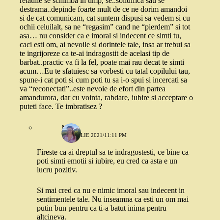
relatiile se schimba in timp, se..solidifica sau se
destrama..depinde foarte mult de ce ne dorim amandoi
si de cat comunicam, cat suntem dispusi sa vedem si cu
ochii celuilalt, sa ne “regasim” cand ne “pierdem” si tot
asa… nu consider ca e imoral si indecent ce simti tu,
caci esti om, ai nevoile si dorintele tale, insa ar trebui sa
te ingrijoreze ca te-ai indragostit de acelasi tip de
barbat..practic va fi la fel, poate mai rau decat te simti
acum…Eu te sfatuiesc sa vorbesti cu tatal copilului tau,
spune-i cat poti si cum poti tu sa i-o spui si incercati sa
va “reconectati”..este nevoie de efort din partea
amandurora, dar cu vointa, rabdare, iubire si acceptare o
puteti face. Te imbratisez ?
Mada
12 APRILIE 2021/11:11 PM
Fireste ca ai dreptul sa te indragostesti, ce bine ca
poti simti emotii si iubire, eu cred ca asta e un
lucru pozitiv.
Si mai cred ca nu e nimic imoral sau indecent in
sentimentele tale. Nu inseamna ca esti un om mai
putin bun pentru ca ti-a batut inima pentru
altcineva.