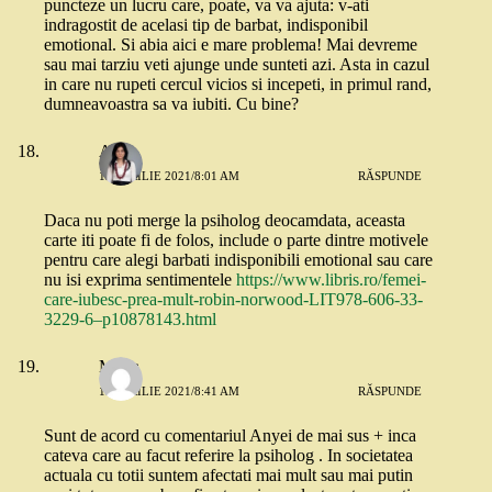
puncteze un lucru care, poate, va va ajuta: v-ati
indragostit de acelasi tip de barbat, indisponibil
emotional. Si abia aici e mare problema! Mai devreme
sau mai tarziu veti ajunge unde sunteti azi. Asta in cazul
in care nu rupeti cercul vicios si incepeti, in primul rand,
dumneavoastra sa va iubiti. Cu bine?
Anya
13 APRILIE 2021/8:01 AM
RĂSPUNDE
Daca nu poti merge la psiholog deocamdata, aceasta
carte iti poate fi de folos, include o parte dintre motivele
pentru care alegi barbati indisponibili emotional sau care
nu isi exprima sentimentele
https://www.libris.ro/femei-
care-iubesc-prea-mult-robin-norwood-LIT978-606-33-
3229-6–p10878143.html
Maria
13 APRILIE 2021/8:41 AM
RĂSPUNDE
Sunt de acord cu comentariul Anyei de mai sus + inca
cateva care au facut referire la psiholog . In societatea
actuala cu totii suntem afectati mai mult sau mai putin