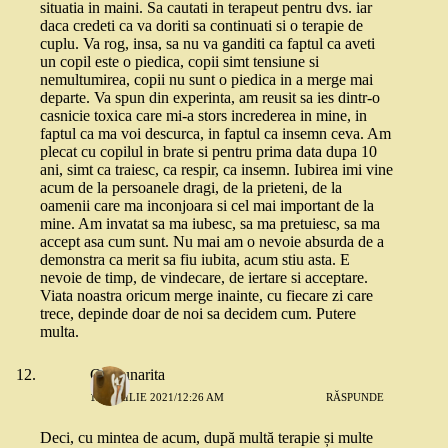
situatia in maini. Sa cautati in terapeut pentru dvs. iar
daca credeti ca va doriti sa continuati si o terapie de
cuplu. Va rog, insa, sa nu va ganditi ca faptul ca aveti
un copil este o piedica, copii simt tensiune si
nemultumirea, copii nu sunt o piedica in a merge mai
departe. Va spun din experinta, am reusit sa ies dintr-o
casnicie toxica care mi-a stors increderea in mine, in
faptul ca ma voi descurca, in faptul ca insemn ceva. Am
plecat cu copilul in brate si pentru prima data dupa 10
ani, simt ca traiesc, ca respir, ca insemn. Iubirea imi vine
acum de la persoanele dragi, de la prieteni, de la
oamenii care ma inconjoara si cel mai important de la
mine. Am invatat sa ma iubesc, sa ma pretuiesc, sa ma
accept asa cum sunt. Nu mai am o nevoie absurda de a
demonstra ca merit sa fiu iubita, acum stiu asta. E
nevoie de timp, de vindecare, de iertare si acceptare.
Viata noastra oricum merge inainte, cu fiecare zi care
trece, depinde doar de noi sa decidem cum. Putere
multa.
Capsunarita
13 APRILIE 2021/12:26 AM
RĂSPUNDE
Deci, cu mintea de acum, după multă terapie și multe