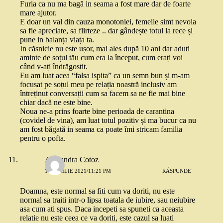
Furia ca nu ma bagă in seama a fost mare dar de foarte
mare ajutor.
E doar un val din cauza monotoniei, femeile simt nevoia
sa fie apreciate, sa flirteze .. dar gândește totul la rece și
pune in balanța viața ta.
In căsnicie nu este ușor, mai ales după 10 ani dar aduti
aminte de soțul tău cum era la început, cum erați voi
când v-ați îndrăgostit.
Eu am luat acea “falsa ispita” ca un semn bun și m-am
focusat pe soțul meu pe relația noastră inclusiv am
întreținut conversații cum sa facem sa ne fie mai bine
chiar dacă ne este bine.
Noua ne-a prins foarte bine perioada de carantina
(covidel de vina), am luat totul pozitiv și ma bucur ca nu
am fost băgată in seama ca poate îmi stricam familia
pentru o pofta.
Alexandra Cotoz
12 APRILIE 2021/11:21 PM
RĂSPUNDE
Doamna, este normal sa fiti cum va doriti, nu este
normal sa traiti intr-o lipsa toatala de iubire, sau neiubire
asa cum ati spus. Daca incepeti sa spuneti ca aceasta
relatie nu este ceea ce va doriti, este cazul sa luati