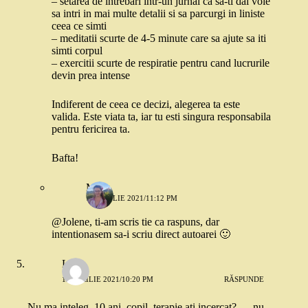
– setarea de intrebari intr-un jurnal ca sa-ti dai voie
sa intri in mai multe detalii si sa parcurgi in liniste
ceea ce simti
– meditatii scurte de 4-5 minute care sa ajute sa iti
simti corpul
– exercitii scurte de respiratie pentru cand lucrurile
devin prea intense
Indiferent de ceea ce decizi, alegerea ta este
valida. Este viata ta, iar tu esti singura responsabila
pentru fericirea ta.
Bafta!
Mada
12 APRILIE 2021/11:12 PM
@Jolene, ti-am scris tie ca raspuns, dar
intentionasem sa-i scriu direct autoarei 🙂
Lis
12 APRILIE 2021/10:20 PM
RĂSPUNDE
Nu ma inteleg, 10 ani, copil, terapie ati incercat? … nu