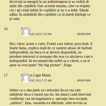
Încercați sa mergeți la un psihoterapeut și sa vedeți de
unde din copilărie vine aceasta trauma, cine va respins
cui i ați cerșit iubire în copilărie și nu v-a iubit. Săpați
adânc în amintirile din copilărie ca să puteți înțelege ce
și cum.
Diana
13 APRILIE 2021/7:18 AM
RĂSPUNDE
Hei, citesc acum o carte, Femei care iubesc prea mult. E
foarte faina, explica mult de ce suntem atrase de barbati
indisponibili, iar daca ei ar deveni disponibili, ne
pierdem interesul si rezonam din nou cu altcineva care e
indisponibil. Iti recomand din suflet sa o citesti, o sa te
ajute sa vezi putin “the big picture”. Hugs
Coman Ligia Maria
13 APRILIE 2021/7:27 AM
RĂSPUNDE
Iubim cu o alta parte ca creierului decat cea care
stabileste daca e moral sau nu. Iar atunci cand intervine
conflictul, cea invingatoarea e, aproape fara exceptii,
„iubirea”. Insa, vazandu-va dilemele, simt nevoia sa