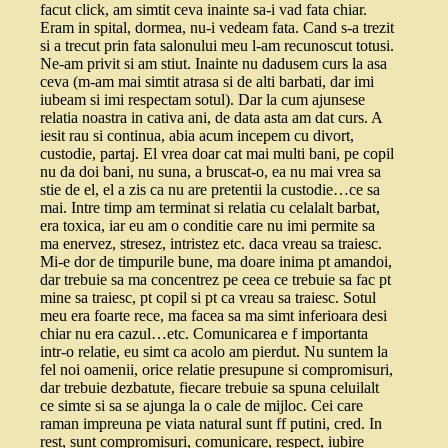
facut click, am simtit ceva inainte sa-i vad fata chiar.
Eram in spital, dormea, nu-i vedeam fata. Cand s-a trezit
si a trecut prin fata salonului meu l-am recunoscut totusi.
Ne-am privit si am stiut. Inainte nu dadusem curs la asa
ceva (m-am mai simtit atrasa si de alti barbati, dar imi
iubeam si imi respectam sotul). Dar la cum ajunsese
relatia noastra in cativa ani, de data asta am dat curs. A
iesit rau si continua, abia acum incepem cu divort,
custodie, partaj. El vrea doar cat mai multi bani, pe copil
nu da doi bani, nu suna, a bruscat-o, ea nu mai vrea sa
stie de el, el a zis ca nu are pretentii la custodie…ce sa
mai. Intre timp am terminat si relatia cu celalalt barbat,
era toxica, iar eu am o conditie care nu imi permite sa
ma enervez, stresez, intristez etc. daca vreau sa traiesc.
Mi-e dor de timpurile bune, ma doare inima pt amandoi,
dar trebuie sa ma concentrez pe ceea ce trebuie sa fac pt
mine sa traiesc, pt copil si pt ca vreau sa traiesc. Sotul
meu era foarte rece, ma facea sa ma simt inferioara desi
chiar nu era cazul…etc. Comunicarea e f importanta
intr-o relatie, eu simt ca acolo am pierdut. Nu suntem la
fel noi oamenii, orice relatie presupune si compromisuri,
dar trebuie dezbatute, fiecare trebuie sa spuna celuilalt
ce simte si sa se ajunga la o cale de mijloc. Cei care
raman impreuna pe viata natural sunt ff putini, cred. In
rest, sunt compromisuri, comunicare, respect, iubire