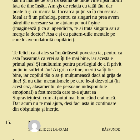
dar nu înainte de a-ți da seama de unde vine lipsa iubirii
fata de tine însăți. Am zis de relația cu tatăl tău, dar
poate fi și cu mama ta. Încearcă puțin sa îți dai seama.
Ideal ar fi un psiholog, pentru ca singuri nu prea avem
pârghiile necesare sa ne ajutam pe noi înșine
(imaginează-ți ca ai apendicita, te-ai trata singura sau ai
merge la doctor? Așa e și cu pattern-utile mentale pe
care le avem datorită copilăriei).
Te felicit ca ai ales sa împărtășești povestea ta, pentru ca
asta înseamnă ca vrei sa îți fie mai bine, iar acesta e
primul pas! Și multumim pentru privilegiul de a fi privit
puțin in sufletul tău! Ai grija de tine, meriți sa îți fie
bine, iar copilul tău o sa-ți mulțumească dacă ai grija de
tine! Și nu uita: mecanismele pe care le-ai dezvoltat (in
acest caz, atașamentul de persoane indisponibile
emoțional) a fost metoda care te-a ajutat sa
Supraviețuiești cum ai putut mai bine când erai mică.
Dar acum nu te mai ajuta, deși faci asta in continuare
din obișnuința și inerție.
Nina
13 APRILIE 2021/6:43 AM
RĂSPUNDE