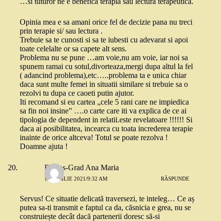
…si tuturor ne e benefica terapia sau lectura terapeutica.
Opinia mea e sa amani orice fel de decizie pana nu treci
prin terapie si/ sau lectura .
Trebuie sa te cunosti si sa te iubesti cu adevarat si apoi
toate celelalte or sa capete alt sens.
Problema nu se pune …am voie,nu am voie, iar noi sa
spunem ramai cu sotul,divorteaza,mergi dupa altul la fel
( adancind problema),etc…..problema ta e unica chiar
daca sunt multe femei in situatii similare si trebuie sa o
rezolvi tu dupa ce caoeti putin ajutor.
Iti recomand si eu cartea „cele 5 rani care ne impiedica
sa fin noi insine” ….o carte care iti va explica de ce ai
tipologia de dependent in relatii.este revelatoare !!!!!! Si
daca ai posibilitatea, incearca cu toata increderea terapie
inainte de orice altceva! Totul se poate rezolva !
Doamne ajuta !
Bursas-Grad Ana Maria
13 APRILIE 2021/9:32 AM
RĂSPUNDE
Servus! Ce situatie delicată traversezi, te inteleg… Ce aș
putea sa-ti transmit e faptul ca da, căsnicia e grea, nu se
construiește decât dacă partenerii doresc să-si