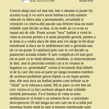
12 APRILIE 2021/10:25 PM
RĂSPUNDE
Uneori alegi raul cel mai mic intr o situatie-si poate fix
acestui scop ii va servi acest barbat-cu totii suntem
educati cu ideea asta a permanentei, securitatii si
vesniciei cu cineva-din pacate sau fericire insa nu toate
relatiile sunt facute sa tina, si nu toate au ca scop sa
ramai ani de zile. Poate aceast ”nou” barbat a venit in
viata ta tocmai pentru a ti arata propriile greseli, pentru a
te testa si a vedea daca de data asta vei alege la fel-doar
emotional si daca iar te ambitionezi intr-o greseala-sau
de ce nu-poate fi catalistul prin care te vei decide sa
parasestei actuala relatie/ E tare complicat-cel mai grav
mi se pare ca te simti distrusa, neiubita, si neincrezatoare
in tine, atat in prezenta sotului cat si in visarea in
legatura cu ;;potentialul” caruia ii recunosti deja hibele
si de la care din nou-ai parte pe langa noutatea trairilor-
de aceleasi probleme grave-faptul ca nu lupta pentru
tine, din nou inca un barbat pentru care trebuie sa te
”zbati” sa te iubeasca samd. Mi se pare ca esti intr-un
cerc vicios-si ca faci aceleasi alegeri-doar schimbi
numele persoanei. Fa-ti lumina in viata ta-auto
analizeaza-te si restul o sa urmeze-fa-te- o prioritate-
descopera-te-10 ani langa un om care nu te-a iubit pot
insemna foarte mult in rani si traume emotionale-sunt