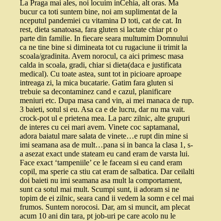
La Praga mai ales, noi locuim inCehia, alt oras. Ma
bucur ca toti suntem bine, noi am suplimentat de la
nceputul pandemiei cu vitamina D toti, cat de cat. In
rest, dieta sanatoasa, fara gluten si lactate chiar pt o
parte din familie. In fiecare seara multumim Domnului
ca ne tine bine si dimineata tot cu rugaciune ii trimit la
scoala/gradinita. Avem norocul, ca aici primesc masa
calda in scoala, gradi, chiar si dieta(daca e justificata
medical). Cu toate astea, sunt tot in picioare aproape
intreaga zi, la mica bucatarie. Gatim fara gluten si
trebuie sa decontaminez cand e cazul, planificare
meniuri etc. Dupa masa cand vin, ai mei manaca de rup.
3 baieti, sotul si eu. Asa ca e de lucru, dar nu ma vait.
crock-pot ul e prietena mea. La parc zilnic, alte grupuri
de interes cu cei mari avem. Vinete coc saptamanal,
adora baiatul mare salata de vinete…e rupt din mine si
imi seamana asa de mult…pana si in banca la clasa 1, s-
a asezat exact unde stateam eu cand eram de varsta lui.
Face exact ‘tampeniile’ ce le faceam si eu cand eram
copil, ma sperie ca stiu cat eram de salbatica. Dar ceilalti
doi baieti nu imi seamana asa mult la comportament,
sunt ca sotul mai mult. Scumpi sunt, ii adoram si ne
topim de ei zilnic, seara cand ii vedem la somn e cel mai
frumos. Suntem norocosi. Dar, am si muncit, am plecat
acum 10 ani din tara, pt job-uri pe care acolo nu le