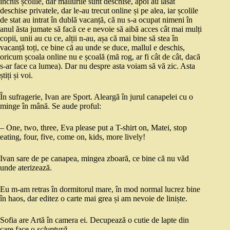
închis școlile, dar mallurile sunt deschise, apoi au lăsat
deschise privatele, dar le-au trecut online și pe alea, iar școlile
de stat au intrat în dublă vacanță, că nu s-a ocupat nimeni în
anul ăsta jumate să facă ce e nevoie să aibă acces cât mai mulți
copii, unii au cu ce, alții n-au, așa că mai bine să stea în
vacanță toți, ce bine că au unde se duce, mallul e deschis,
oricum școala online nu e școală (mă rog, ar fi cât de cât, dacă
s-ar face ca lumea). Dar nu despre asta voiam să vă zic. Asta
știți și voi.
În sufragerie, Ivan are Sport. Aleargă în jurul canapelei cu o
minge în mână. Se aude proful:
– One, two, three, Eva please put a T-shirt on, Matei, stop
eating, four, five, come on, kids, more lively!
Ivan sare de pe canapea, mingea zboară, ce bine că nu văd
unde aterizează.
Eu m-am retras în dormitorul mare, în mod normal lucrez bine
în haos, dar editez o carte mai grea și am nevoie de liniște.
Sofia are Artă în camera ei. Decupează o cutie de lapte din
care face o
scluptură
.