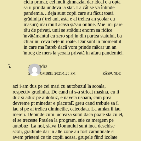
ciclu primar, cel mult gimnazial dar ideal e a opta
sa ii prindă undeva la stat. La cât se va întinde
pandemia…deja sunt copii care au făcut toată
grădinița ( trei ani, asta e al treilea an școlar cu
măsuri) mai mult acasa și/sau online. Mie imi pare
rău de privați, unii se străduit enorm sa ridice
învățământul cu zero sprijin din partea statului, ba
chiar nu ceva bețe in roate. Dar sunt in momentul
in care ma întreb dacă vom prinde măcar un an
întreg de mers la școala privată in afara pandemiei.
alexandra
26 OCTOMBRIE 2021/1:25 PM
RĂSPUNDE
azi i-am dus pe cei mari cu autobuzul la scoala,
respectiv gradinita. De cand ni s-a stricat masina, eu ii
duc si aduc pe autobuz, e naveta usoara, cam prea
devreme pt minedar e placutaE greu cand trebuie sa il
iau si pe al treilea diminetile, cateodata. La amiaz il iau
mereu. Depinde cum lucreaza sotul daca poate sta cu el,
el se trezeste Praslea la program, stie ca mergem pe
autobuz. La noi, slava Domnului sunt inca deschise
scoli, gradinite dar in alte zone au fost carantinate si
avem prieteni ce tin copiii acasa, grupele fiind izolate.