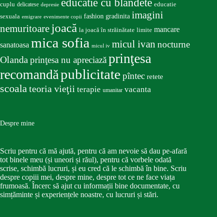
educatie cu blandete
educatie
cuplu
delicatese
depresie
imagini
fashion
gradinita
sexuala
emigrare
evenimente copii
joacă
nemuritoare
mancare
la joacă în străinătate
limite
mica sofia
micul ivan
nocturne
sanatoasa
micul iv
prinţesa
Olanda
prinţesa nu apreciază
publicitate
recomandă
pîntec
retete
scoala
teoria vieţii
terapie
vacanta
umanitar
Despre mine
Scriu pentru că mă ajută, pentru că am nevoie să dau pe-afară
tot binele meu (și uneori și răul), pentru că vorbele odată
scrise, schimbă lucruri, și eu cred că le schimbă în bine. Scriu
despre copiii mei, despre mine, despre tot ce ne face viața
frumoasă. Încerc să ajut cu informații bine documentate, cu
simțăminte și experiențele noastre, cu lucruri și stări.