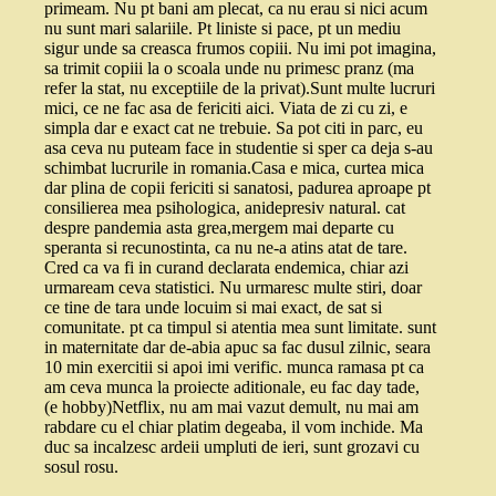
primeam. Nu pt bani am plecat, ca nu erau si nici acum
nu sunt mari salariile. Pt liniste si pace, pt un mediu
sigur unde sa creasca frumos copiii. Nu imi pot imagina,
sa trimit copiii la o scoala unde nu primesc pranz (ma
refer la stat, nu exceptiile de la privat).Sunt multe lucruri
mici, ce ne fac asa de fericiti aici. Viata de zi cu zi, e
simpla dar e exact cat ne trebuie. Sa pot citi in parc, eu
asa ceva nu puteam face in studentie si sper ca deja s-au
schimbat lucrurile in romania.Casa e mica, curtea mica
dar plina de copii fericiti si sanatosi, padurea aproape pt
consilierea mea psihologica, anidepresiv natural. cat
despre pandemia asta grea,mergem mai departe cu
speranta si recunostinta, ca nu ne-a atins atat de tare.
Cred ca va fi in curand declarata endemica, chiar azi
urmaream ceva statistici. Nu urmaresc multe stiri, doar
ce tine de tara unde locuim si mai exact, de sat si
comunitate. pt ca timpul si atentia mea sunt limitate. sunt
in maternitate dar de-abia apuc sa fac dusul zilnic, seara
10 min exercitii si apoi imi verific. munca ramasa pt ca
am ceva munca la proiecte aditionale, eu fac day tade,
(e hobby)Netflix, nu am mai vazut demult, nu mai am
rabdare cu el chiar platim degeaba, il vom inchide. Ma
duc sa incalzesc ardeii umpluti de ieri, sunt grozavi cu
sosul rosu.