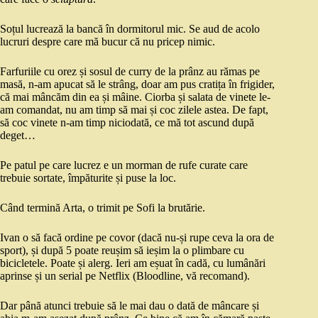
Soțul lucrează la bancă în dormitorul mic. Se aud de acolo
lucruri despre care mă bucur că nu pricep nimic.
Farfuriile cu orez și sosul de curry de la prânz au rămas pe
masă, n-am apucat să le strâng, doar am pus cratița în frigider,
că mai mâncăm din ea și mâine. Ciorba și salata de vinete le-
am comandat, nu am timp să mai și coc zilele astea. De fapt,
să coc vinete n-am timp niciodată, ce mă tot ascund după
deget…
Pe patul pe care lucrez e un morman de rufe curate care
trebuie sortate, împăturite și puse la loc.
Când termină Arta, o trimit pe Sofi la brutărie.
Ivan o să facă ordine pe covor (dacă nu-și rupe ceva la ora de
sport), și după 5 poate reușim să ieșim la o plimbare cu
bicicletele. Poate și alerg. Ieri am eșuat în cadă, cu lumânări
aprinse și un serial pe Netflix (Bloodline, vă recomand).
Dar până atunci trebuie să le mai dau o dată de mâncare și