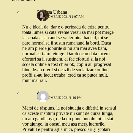
Printesa Urbana
26 OCTOMBRIE 2021/11:07 AM
Nu e ideal, da, dar e o perioada de criza pentru
toata lumea si cata vreme vreau sa mai pot merge
la scoala asta cand se va termina haosul, mi se
pare normal sa ii sustin ramanand la bord. Daca
ne-am pierde joburile si nu am mai avea bani,
normal ca i-am retrage. Dar deocamdata facem
eforturi sa ii sustinem, ei fac eforturi si la noi
scoala online a fost chiar ok, copiii au progresat
bine, le-au oferit si ocazii de socializare online,
profii si-au facut treaba, cred ca se putea mult,
mult mai rau.
deea
26 OCTOMBRIE 2021/1:46 PM
Mersi de răspuns, la noi situația e diferită in sensul
ca aceste instituții private nu sunt de cursa-lunga,
nu am gândit așa, de la un punct încolo tot la stat
vor ajunge, in orașul meu așa merg lucrurile.
Privatul e pentru ăștia mici, preșcolari și școlari