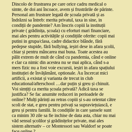
Dincolo de frustrarea pe care orice cadru medical o
simte, de doi ani încoace, avem și frustrările de părinte.
Personal am frustrare legată de școala privată și as
îndrăzni sa întreb: merita privatul, taxa in sine, in
condiții de pandemie? Am înscris copiii la instituții
private ( grădinița, școala) cu eforturi mari financiare,
mai ales pentru activitățile și condițiile oferite: copii mai
putini in grupa/clasa, cadre didactice blânde, fără
pedepse stupide, fără bullying, ieșiri dese in afara școlii,
chiar și pentru mâncarea mai buna. Toate acestea au
pălit extrem de mult de când cu pandemia, când e online
e clar ca nimic din acestea nu se mai aplica, când s-a
mers fizic nu a fost voie excursii, ieșiri in afara spațiului
instituției de învățământ, optionale. Au încercat mici
artificii, a existat și varianta de trecut in club
educational/afterschool …dar puțin și greu și chinuit.
Voi simțiți ca merita școala privată? Adică taxa se
justifica? Se fac anumite reduceri in perioadele de
online? Mulți părinți au retras copiii și s-au orientat către
scoli de stat, e greu pentru privați sa supraviețuiască, e
greu și pentru familii. In condițiile in care șansele sunt
ca minim 30 zile sa fie inchise de data asta, chiar nu mai
văd sensul școlilor și grădinițelor private, mai ales
sistem alternativ – ce Montessori sau Waldorf se poate
face online ?