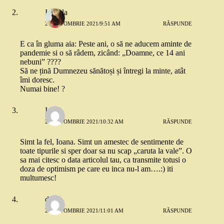
Izabela
26 OCTOMBRIE 2021/9:51 AM
RĂSPUNDE
E ca în gluma aia: Peste ani, o să ne aducem aminte de
pandemie si o să râdem, zicând: „Doamne, ce 14 ani
nebuni” ????
Să ne țină Dumnezeu sănătoși și întregi la minte, atât
îmi doresc.
Numai bine! ?
Ioana
26 OCTOMBRIE 2021/10:32 AM
RĂSPUNDE
Simt la fel, Ioana. Simt un amestec de sentimente de
toate tipurile si sper doar sa nu scap „caruta la vale”. O
sa mai citesc o data articolul tau, ca transmite totusi o
doza de optimism pe care eu inca nu-l am….:) iti
multumesc!
deea
26 OCTOMBRIE 2021/11:01 AM
RĂSPUNDE