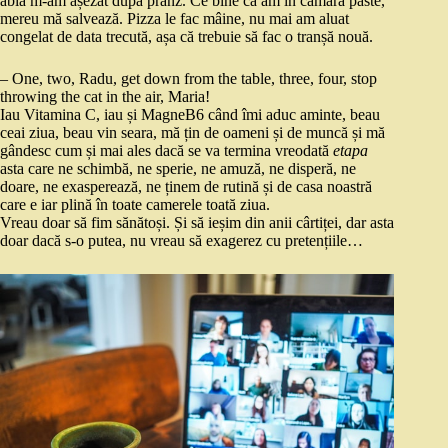
abia m-am așezat după prânz. Ce bine că am în cămară paste,
mereu mă salvează. Pizza le fac mâine, nu mai am aluat
congelat de data trecută, așa că trebuie să fac o tranșă nouă.
– One, two, Radu, get down from the table, three, four, stop
throwing the cat in the air, Maria!
Iau Vitamina C, iau și MagneB6 când îmi aduc aminte, beau
ceai ziua, beau vin seara, mă țin de oameni și de muncă și mă
gândesc cum și mai ales dacă se va termina vreodată
etapa
asta care ne schimbă, ne sperie, ne amuză, ne disperă, ne
doare, ne exasperează, ne ținem de rutină și de casa noastră
care e iar plină în toate camerele toată ziua.
Vreau doar să fim sănătoși. Și să ieșim din anii cârtiței, dar asta
doar dacă s-o putea, nu vreau să exagerez cu pretențiile…