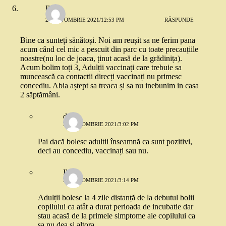
Ilinca
28 OCTOMBRIE 2021/12:53 PM
RĂSPUNDE
Bine ca sunteți sănătoși. Noi am reușit sa ne ferim pana
acum când cel mic a pescuit din parc cu toate precauțiile
noastre(nu loc de joaca, ținut acasă de la grădinița).
Acum bolim toți 3, Adulții vaccinați care trebuie sa
muncească ca contactii direcți vaccinați nu primesc
concediu. Abia aștept sa treaca și sa nu inebunim in casa
2 săptămâni.
deea
28 OCTOMBRIE 2021/3:02 PM
Pai dacă bolesc adultii înseamnă ca sunt pozitivi,
deci au concediu, vaccinați sau nu.
Ilinca
28 OCTOMBRIE 2021/3:14 PM
Adulții bolesc la 4 zile distanță de la debutul bolii
copilului ca atât a durat perioada de incubatie dar
stau acasă de la primele simptome ale copilului ca
sa nu dea și altora.