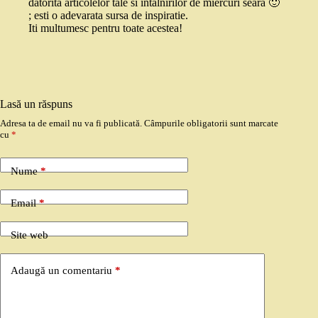
datorita articolelor tale si intalnirilor de miercuri seara 🙂
; esti o adevarata sursa de inspiratie.
Iti multumesc pentru toate acestea!
Lasă un răspuns
Adresa ta de email nu va fi publicată.
Câmpurile obligatorii sunt marcate
cu
*
Nume
*
Email
*
Site web
Adaugă un comentariu
*