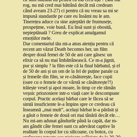
rog, nu mă cred mai bătrână decât mă credeam
când aveam 23-27) ci pentru că nu vreau sa mi se
impună standarde pe care eu însămi nu le am.
Tinerețea aduce cu sine așteptări de frumusețe,
prospețime, voie bună. Eu însă sunt și obosită,
nepieptănată ? Greu de explicat amalgamul
emoțiilor mele.
Dar comentariul tău mi-a atras atenția pentru că
recent am văzut Death becomes her, un film
despre două femei de 50 de ani care găsesc un
elixir ca să nu mai îmbătrânească. Ce m-a jignit,
pur și simplu ? la film este că la final bărbatul, și el
de 50 de ani și un om de la fel de puține parale ca
și femeile din film, se re-căsătorește, face copii
(oare cu o femeie de ce vârstă se căsătorește?!)
trăiește vesel și apoi moare, în timp ce ele rămân
veșnic priozoniere intr-o viață care le descompune
corpul. Practic același bărbat care le făcea să se
simtă insuficiente le-a împins spre ce credeau că
înseamnă „mai mult”, același bărbat le-a părăsit și
a găsit o femeie de două ori mai tânără decât ele…
Nu mi-am adunat gândurile până la capăt, dar m-
am gândit câte femei sunt cu adevărat captive în
realitate în corpul lor cu silicoane, cu botox, cu