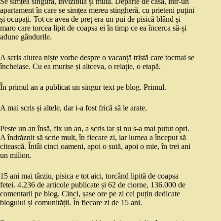
Se simțea singură, invizibilă și mută. Departe de casă, într-un
apartament în care se simțea mereu stingheră, cu prieteni puțini
și ocupați. Tot ce avea de preț era un pui de pisică blând și
maro care torcea lipit de coapsa ei în timp ce ea încerca să-și
adune gândurile.
A scris aiurea niște vorbe despre o vacanță tristă care tocmai se
încheiase. Cu ea murise și altceva, o relație, o etapă.
În primul an a publicat un singur text pe blog. Primul.
A mai scris și altele, dar i-a fost frică să le arate.
Peste un an însă, fix un an, a scris iar și nu s-a mai putut opri.
A îndrăznit să scrie mult, în fiecare zi, iar lumea a început să
citească. Întâi cinci oameni, apoi o sută, apoi o mie, în trei ani
un milion.
15 ani mai târziu, pisica e tot aici, torcând lipită de coapsa
fetei. 4.236 de articole publicate și 62 de ciorne, 136.000 de
comentarii pe blog. Cinci, șase ore pe zi cel puțin dedicate
blogului și comunității. În fiecare zi de 15 ani.