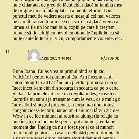
nu e chiar atât de greu de făcut chiar dacă în familia mea
de origine nu s-a întâmplat si că merită efortul. Din
punctul meu de vedere acesta e mesajul cel mai valoros
pe care îl transmiți prin ceea ce scrii – că dacă vrem ca
lumea să fie un loc mai bun, copiii pe care îi creștem
trebuie să fie adulți cu nevoi emoționale împlinite ca să
nu le caute în lucruri, vicii, comportamente violente, etc.
Ilinca
11 IANUARIE 2022/1:40 PM
RĂSPUNDE
Buna Ioana! Eu as vrea in primul rând sa îți zic:
Felicitări! pentru tot parcursul tău. Am început sa îți
citesc blogul in 2017 când am pierdut prima sarcina și
încet încet l-am citit din scoarța in scoarța ca pe o carte.
Și dacă la primele articole ma revoltam des, ziceam ca
lucrurile nu sunt așa tranșante cum le vezi, ca e mult gri
între albul și negrul prezentat, o forța m-a ținut totuși
conștiincioasă lecturii, iar acum 4 ani mai târziu zic des
Wow in ce loc minunat ai reușit sa ajungi (in relația cu
tine însăți), un loc unde sper sa pot ajunge și eu la un
moment dat. Înțeleg ca nu a fost ușor și ca ai muncit
foarte mult pentru asta așa ca felicitări pentru dorința de
a parcurge acest drum, pentru efortul depus și pentru