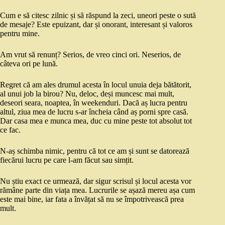
Cum e să citesc zilnic și să răspund la zeci, uneori peste o sută
de mesaje? Este epuizant, dar și onorant, interesant și valoros
pentru mine.
Am vrut să renunț? Serios, de vreo cinci ori. Neserios, de
câteva ori pe lună.
Regret că am ales drumul acesta în locul unuia deja bătătorit,
al unui job la birou? Nu, deloc, deși muncesc mai mult,
deseori seara, noaptea, în weekenduri. Dacă aș lucra pentru
altul, ziua mea de lucru s-ar încheia când aș porni spre casă.
Dar casa mea e munca mea, duc cu mine peste tot absolut tot
ce fac.
N-aș schimba nimic, pentru că tot ce am și sunt se datorează
fiecărui lucru pe care l-am făcut sau simțit.
Nu știu exact ce urmează, dar sigur scrisul și locul acesta vor
rămâne parte din viața mea. Lucrurile se așază mereu așa cum
este mai bine, iar fata a învățat să nu se împotrivească prea
mult.