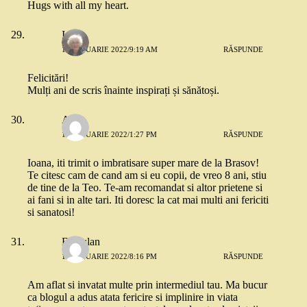
Hugs with all my heart.
Ioana
12 IANUARIE 2022/9:19 AM
RĂSPUNDE
Felicitări!
Mulți ani de scris înainte inspirați și sănătoși.
Anca
12 IANUARIE 2022/1:27 PM
RĂSPUNDE
Ioana, iti trimit o imbratisare super mare de la Brasov!
Te citesc cam de cand am si eu copii, de vreo 8 ani, stiu
de tine de la Teo. Te-am recomandat si altor prietene si
ai fani si in alte tari. Iti doresc la cat mai multi ani fericiti
si sanatosi!
Ecarulan
12 IANUARIE 2022/8:16 PM
RĂSPUNDE
Am aflat si invatat multe prin intermediul tau. Ma bucur
ca blogul a adus atata fericire si implinire in viata