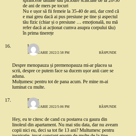
sprâncene tatuate sau picioare scâlciate de la 20-30
de ani de mers pe tocuri
Nu e ușor să fii femeie la 35-40 de ani, dar cred că
e mai greu dacă ai pus presiune pe tine și aspectul
tău fizic (chiar și o presiune … emoțională, nu mă
refer dacă ai acționat cumva asupra corpului tău)
în prima tinerețe
Ioana
11 IANUARIE 2022/2:58 PM
RĂSPUNDE
Despre menopauza și premenopauza mi-ar placea sa
scrii, despre ce putem face sa ducem ușor anii care se
aduna.
Mulțumesc pentru tot de pana acum. Pe mine m-ai
luminat cu multe.
Diana
11 IANUARIE 2022/5:06 PM
RĂSPUNDE
Hey, eu te citesc de cand cu postarea cu gaura din
linoleul din apartament. Nu mai stiu data, dar nu aveam
copii nici eu, deci sa tot fie 13 ani? Multumesc pentru
inspiratie, invat constant enorm de multe de la tine.