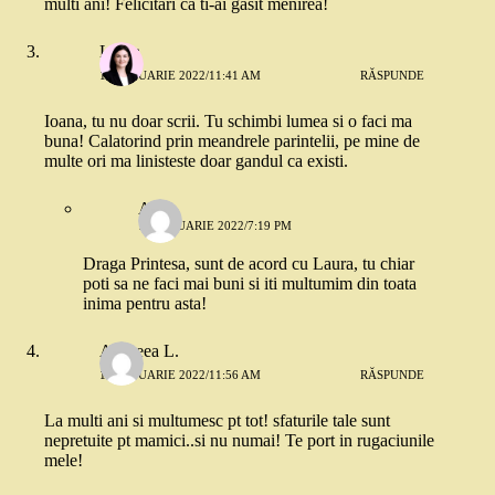
multi ani! Felicitari ca ti-ai gasit menirea!
Laura
11 IANUARIE 2022/11:41 AM
RĂSPUNDE
Ioana, tu nu doar scrii. Tu schimbi lumea si o faci ma
buna! Calatorind prin meandrele parintelii, pe mine de
multe ori ma linisteste doar gandul ca existi.
Anca
11 IANUARIE 2022/7:19 PM
Draga Printesa, sunt de acord cu Laura, tu chiar
poti sa ne faci mai buni si iti multumim din toata
inima pentru asta!
Andreea L.
11 IANUARIE 2022/11:56 AM
RĂSPUNDE
La multi ani si multumesc pt tot! sfaturile tale sunt
nepretuite pt mamici..si nu numai! Te port in rugaciunile
mele!