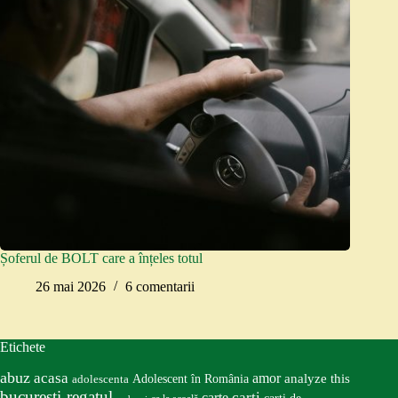
Șoferul de BOLT care a înțeles totul
26 mai 2026
6 comentarii
Etichete
abuz
acasa
amor
Adolescent în România
analyze this
adolescenta
bucureşti-regatul
carte
carti