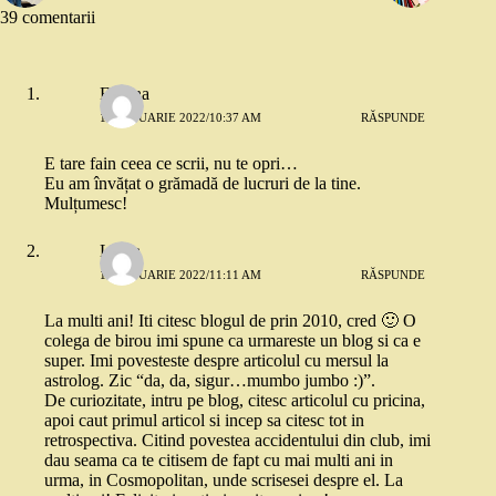
39 comentarii
Florina
11 IANUARIE 2022/10:37 AM
RĂSPUNDE
E tare fain ceea ce scrii, nu te opri…
Eu am învățat o grămadă de lucruri de la tine.
Mulțumesc!
Laura
11 IANUARIE 2022/11:11 AM
RĂSPUNDE
La multi ani! Iti citesc blogul de prin 2010, cred 🙂 O
colega de birou imi spune ca urmareste un blog si ca e
super. Imi povesteste despre articolul cu mersul la
astrolog. Zic “da, da, sigur…mumbo jumbo :)”.
De curiozitate, intru pe blog, citesc articolul cu pricina,
apoi caut primul articol si incep sa citesc tot in
retrospectiva. Citind povestea accidentului din club, imi
dau seama ca te citisem de fapt cu mai multi ani in
urma, in Cosmopolitan, unde scrisesei despre el. La