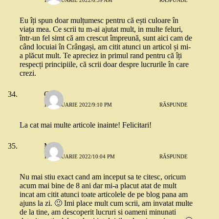
13 IANUARIE 2022/6:59 AM
RĂSPUNDE
Eu îți spun doar mulțumesc pentru că ești culoare în
viața mea. Ce scrii tu m-ai ajutat mult, in multe feluri,
într-un fel simt că am crescut împreună, sunt aici cam de
când locuiai în Crângași, am citit atunci un articol și mi-
a plăcut mult. Te apreciez in primul rand pentru că îți
respecți principiile, că scrii doar despre lucrurile în care
crezi.
Cora
14 IANUARIE 2022/9:10 PM
RĂSPUNDE
La cat mai multe articole inainte! Felicitari!
Mira
14 IANUARIE 2022/10:04 PM
RĂSPUNDE
Nu mai stiu exact cand am inceput sa te citesc, oricum
acum mai bine de 8 ani dar mi-a placut atat de mult
incat am citit atunci toate articolele de pe blog pana am
ajuns la zi. 🙂 Imi place mult cum scrii, am invatat multe
de la tine, am descoperit lucruri si oameni minunati