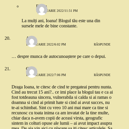
Diana
12 IANUARIE 2022/11:51 PM
La mulți ani, Ioana! Blogul tău este una din
sursele mele de bine constante.
Ana
11 IANUARIE 2022/6:02 PM
RĂSPUNDE
… despre munca de autocunoaștere pe care o depui.
Gabi
11 IANUARIE 2022/7:06 PM
RĂSPUNDE
Draga Ioana, te citesc de cind te pregateai pentru nunta.
Cind au trecut 15 ani?.. ce imi place la blogul tau e ca ai
fost totdeauna sincera, vulnerabila si calda si ai ramas o
doamna si cind ai primit hate si cind ai avut succes, nu
te-ai schimbat. Sint cu vreo 10 ani mai mare ca tine si
recunosc cu toata inima ca am invatat de la tine multe,
chiar daca n-avem copii de aceasi virsta, geografic
sintem in colturi opuse ale lumii – ai avut impact asupra
mea. De aia vin aici cu placere sa iti citesc articolele. Sa