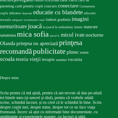
carti de
ca la școală
cadouri
conectare
carti pentru copii
concurs
parenting
Coronavirus
educatie cu blandete
educatie
cuplu
delicatese
depresie
imagini
fashion
gradinita
sexuala
emigrare
evenimente copii
joacă
nemuritoare
mancare
la joacă în străinătate
limite
mica sofia
micul ivan
nocturne
sanatoasa
micul iv
prinţesa
Olanda
prinţesa nu apreciază
publicitate
recomandă
pîntec
retete
scoala
teoria vieţii
terapie
vacanta
umanitar
Despre mine
Scriu pentru că mă ajută, pentru că am nevoie să dau pe-afară
tot binele meu (și uneori și răul), pentru că vorbele odată
scrise, schimbă lucruri, și eu cred că le schimbă în bine. Scriu
despre copiii mei, despre mine, despre tot ce ne face viața
frumoasă. Încerc să ajut cu informații bine documentate, cu
simțăminte și experiențele noastre, cu lucruri și stări.