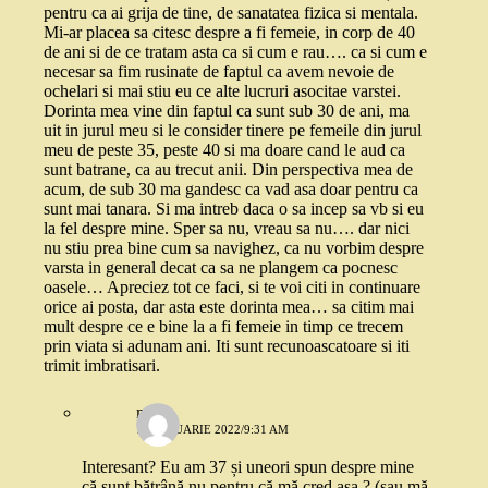
pentru ca ai grija de tine, de sanatatea fizica si mentala.
Mi-ar placea sa citesc despre a fi femeie, in corp de 40
de ani si de ce tratam asta ca si cum e rau…. ca si cum e
necesar sa fim rusinate de faptul ca avem nevoie de
ochelari si mai stiu eu ce alte lucruri asocitae varstei.
Dorinta mea vine din faptul ca sunt sub 30 de ani, ma
uit in jurul meu si le consider tinere pe femeile din jurul
meu de peste 35, peste 40 si ma doare cand le aud ca
sunt batrane, ca au trecut anii. Din perspectiva mea de
acum, de sub 30 ma gandesc ca vad asa doar pentru ca
sunt mai tanara. Si ma intreb daca o sa incep sa vb si eu
la fel despre mine. Sper sa nu, vreau sa nu…. dar nici
nu stiu prea bine cum sa navighez, ca nu vorbim despre
varsta in general decat ca sa ne plangem ca pocnesc
oasele… Apreciez tot ce faci, si te voi citi in continuare
orice ai posta, dar asta este dorinta mea… sa citim mai
mult despre ce e bine la a fi femeie in timp ce trecem
prin viata si adunam ani. Iti sunt recunoascatoare si iti
trimit imbratisari.
m
12 IANUARIE 2022/9:31 AM
Interesant? Eu am 37 și uneori spun despre mine
că sunt bătrână nu pentru că mă cred așa ? (sau mă