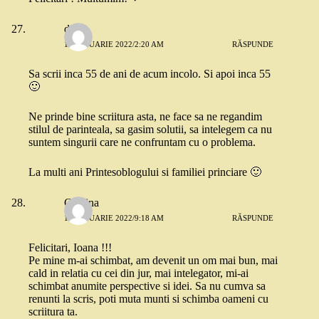
dojo
12 IANUARIE 2022/2:20 AM
RĂSPUNDE
Sa scrii inca 55 de ani de acum incolo. Si apoi inca 55
🙂
Ne prinde bine scriitura asta, ne face sa ne regandim
stilul de parinteala, sa gasim solutii, sa intelegem ca nu
suntem singurii care ne confruntam cu o problema.
La multi ani Printesoblogului si familiei princiare 🙂
Cristina
12 IANUARIE 2022/9:18 AM
RĂSPUNDE
Felicitari, Ioana !!!
Pe mine m-ai schimbat, am devenit un om mai bun, mai
cald in relatia cu cei din jur, mai intelegator, mi-ai
schimbat anumite perspective si idei. Sa nu cumva sa
renunti la scris, poti muta munti si schimba oameni cu
scriitura ta.