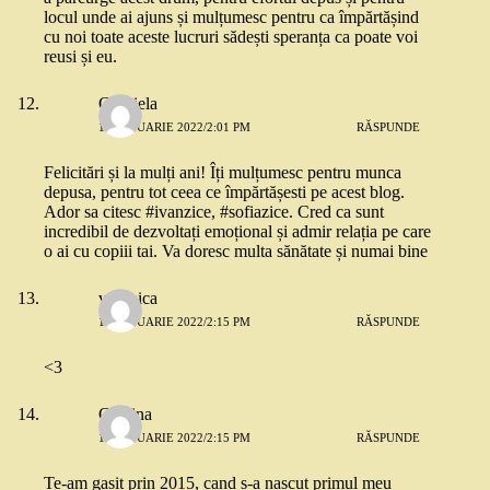
locul unde ai ajuns și mulțumesc pentru ca împărtășind
cu noi toate aceste lucruri sădești speranța ca poate voi
reusi și eu.
Gabriela
11 IANUARIE 2022/2:01 PM
RĂSPUNDE
Felicitări și la mulți ani! Îți mulțumesc pentru munca
depusa, pentru tot ceea ce împărtășesti pe acest blog.
Ador sa citesc #ivanzice, #sofiazice. Cred ca sunt
incredibil de dezvoltați emoțional și admir relația pe care
o ai cu copiii tai. Va doresc multa sănătate și numai bine
veronica
11 IANUARIE 2022/2:15 PM
RĂSPUNDE
<3
Cristina
11 IANUARIE 2022/2:15 PM
RĂSPUNDE
Te-am gasit prin 2015, cand s-a nascut primul meu