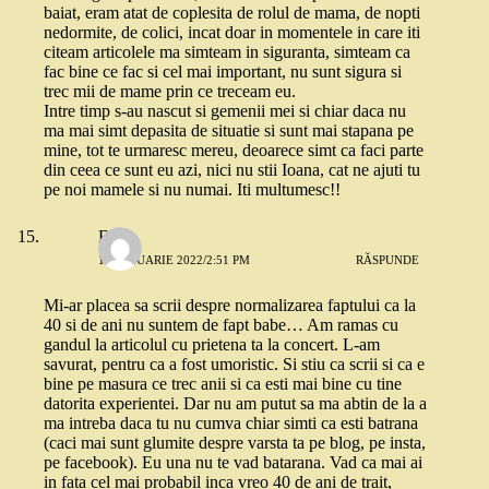
baiat, eram atat de coplesita de rolul de mama, de nopti
nedormite, de colici, incat doar in momentele in care iti
citeam articolele ma simteam in siguranta, simteam ca
fac bine ce fac si cel mai important, nu sunt sigura si
trec mii de mame prin ce treceam eu.
Intre timp s-au nascut si gemenii mei si chiar daca nu
ma mai simt depasita de situatie si sunt mai stapana pe
mine, tot te urmaresc mereu, deoarece simt ca faci parte
din ceea ce sunt eu azi, nici nu stii Ioana, cat ne ajuti tu
pe noi mamele si nu numai. Iti multumesc!!
Eliza
11 IANUARIE 2022/2:51 PM
RĂSPUNDE
Mi-ar placea sa scrii despre normalizarea faptului ca la
40 si de ani nu suntem de fapt babe… Am ramas cu
gandul la articolul cu prietena ta la concert. L-am
savurat, pentru ca a fost umoristic. Si stiu ca scrii si ca e
bine pe masura ce trec anii si ca esti mai bine cu tine
datorita experientei. Dar nu am putut sa ma abtin de la a
ma intreba daca tu nu cumva chiar simti ca esti batrana
(caci mai sunt glumite despre varsta ta pe blog, pe insta,
pe facebook). Eu una nu te vad batarana. Vad ca mai ai
in fata cel mai probabil inca vreo 40 de ani de trait,