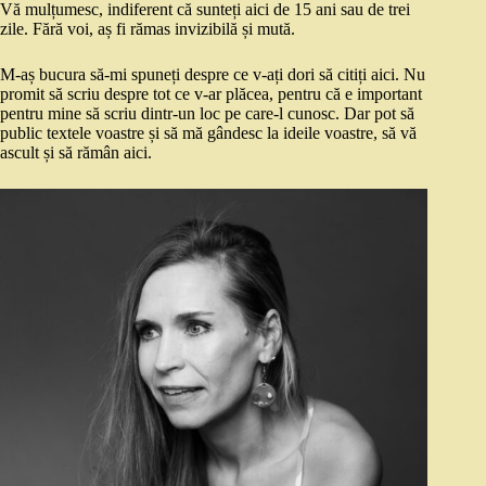
Vă mulțumesc, indiferent că sunteți aici de 15 ani sau de trei
zile. Fără voi, aș fi rămas invizibilă și mută.
M-aș bucura să-mi spuneți despre ce v-ați dori să citiți aici. Nu
promit să scriu despre tot ce v-ar plăcea, pentru că e important
pentru mine să scriu dintr-un loc pe care-l cunosc. Dar pot să
public textele voastre și să mă gândesc la ideile voastre, să vă
ascult și să rămân aici.