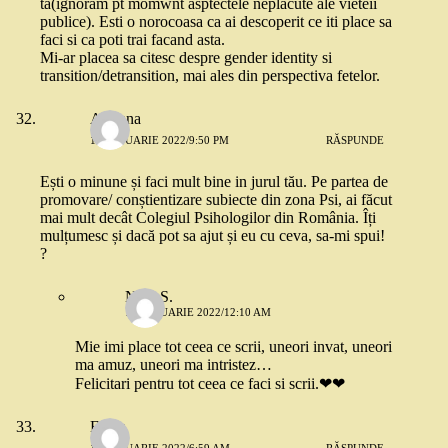
ta(ignoram pt momwnt asptectele neplacute ale vieteii
publice). Esti o norocoasa ca ai descoperit ce iti place sa
faci si ca poti trai facand asta.
Mi-ar placea sa citesc despre gender identity si
transition/detransition, mai ales din perspectiva fetelor.
Adriana
12 IANUARIE 2022/9:50 PM
RĂSPUNDE
Ești o minune și faci mult bine in jurul tău. Pe partea de
promovare/ conștientizare subiecte din zona Psi, ai făcut
mai mult decât Colegiul Psihologilor din România. Îți
mulțumesc și dacă pot sa ajut și eu cu ceva, sa-mi spui!
?
Nico S.
13 IANUARIE 2022/12:10 AM
Mie imi place tot ceea ce scrii, uneori invat, uneori
ma amuz, uneori ma intristez…
Felicitari pentru tot ceea ce faci si scrii.❤❤
Elena