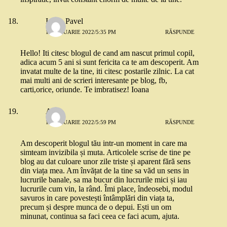
Ioana Pavel
11 IANUARIE 2022/5:35 PM
RĂSPUNDE
Hello! Iti citesc blogul de cand am nascut primul copil,
adica acum 5 ani si sunt fericita ca te am descoperit. Am
invatat multe de la tine, iti citesc postarile zilnic. La cat
mai multi ani de scrieri interesante pe blog, fb,
carti,orice, oriunde. Te imbratisez! Ioana
Ana
11 IANUARIE 2022/5:59 PM
RĂSPUNDE
Am descoperit blogul tău intr-un moment in care ma
simteam invizibila și muta. Articolele scrise de tine pe
blog au dat culoare unor zile triste și aparent fără sens
din viața mea. Am învățat de la tine sa văd un sens in
lucrurile banale, sa ma bucur din lucrurile mici și iau
lucrurile cum vin, la rând. Îmi place, îndeosebi, modul
savuros in care povestești întâmplări din viața ta,
precum și despre munca de o depui. Ești un om
minunat, continua sa faci ceea ce faci acum, ajuta.