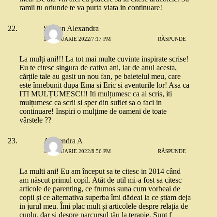
ramii tu oriunde te va purta viata in continuare!
Simion Alexandra
11 IANUARIE 2022/7:17 PM
RĂSPUNDE
La mulți ani!!! La tot mai multe cuvinte inspirate scrise!
Eu te citesc singura de cativa ani, iar de anul acesta,
cărțile tale au gasit un nou fan, pe baietelul meu, care
este înnebunit dupa Ema si Eric si aventurile lor! Asa ca
ITI MULȚUMESC!!! Iti mulțumesc ca ai scris, iti
mulțumesc ca scrii si sper din suflet sa o faci in
continuare! Inspiri o mulțime de oameni de toate
vârstele ??
Alexandra A
11 IANUARIE 2022/8:56 PM
RĂSPUNDE
La multi ani! Eu am început sa te citesc in 2014 când
am născut primul copil. Atât de util mi-a fost sa citesc
articole de parenting, ce frumos suna cum vorbeai de
copii și ce alternativa superba îmi dădeai la ce știam deja
in jurul meu. Îmi plac mult și articolele despre relația de
cuplu, dar și despre parcursul tău la terapie. Sunt f