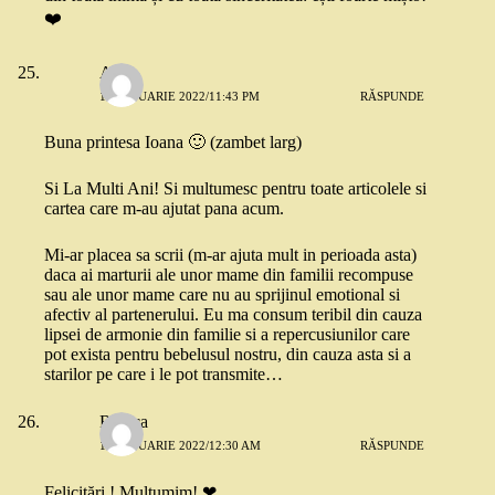
❤️
Ava
11 IANUARIE 2022/11:43 PM
RĂSPUNDE
Buna printesa Ioana 🙂 (zambet larg)
Si La Multi Ani! Si multumesc pentru toate articolele si
cartea care m-au ajutat pana acum.
Mi-ar placea sa scrii (m-ar ajuta mult in perioada asta)
daca ai marturii ale unor mame din familii recompuse
sau ale unor mame care nu au sprijinul emotional si
afectiv al partenerului. Eu ma consum teribil din cauza
lipsei de armonie din familie si a repercusiunilor care
pot exista pentru bebelusul nostru, din cauza asta si a
starilor pe care i le pot transmite…
Raluca
12 IANUARIE 2022/12:30 AM
RĂSPUNDE
Felicitări ! Multumim! ❤