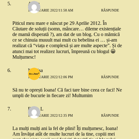
Adela
11 IANUARIE 2022/11:58 AM
RĂSPUNDE
Piticul meu mare e născut pe 29 Aprilie 2012. În
Căutare de soluții (somn, mâncare… dileme existențiale
de mamă disperată ?), am dat de un blog. Cu o mămică
ce se chinuia muuult mai mult cu bebelina ei … și-am
realizat că “viața e complexă și are multe aspecte”. Și de
atunci mai tot realizez lucruri, împreună cu blogul 😀
Mulțumesc!
Narcisa
11 IANUARIE 2022/12:06 PM
RĂSPUNDE
Să nu te oprești Ioana! Că faci tare bine ceea ce faci! Ne
umpli de bucurie in fiecare zi! Multumim
Elena L
11 IANUARIE 2022/12:35 PM
RĂSPUNDE
La mulți mulți ani la fel de plini! Îți mulțumesc, Ioana!
Am învățat atât de multe lucruri de la tine, copiii mei