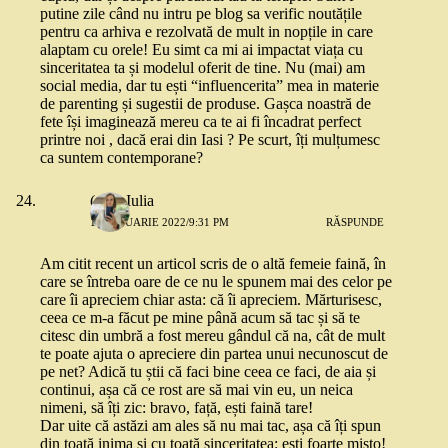
putine zile când nu intru pe blog sa verific noutățile
pentru ca arhiva e rezolvată de mult in nopțile in care
alaptam cu orele! Eu simt ca mi ai impactat viața cu
sinceritatea ta și modelul oferit de tine. Nu (mai) am
social media, dar tu ești “influencerita” mea in materie
de parenting și sugestii de produse. Gașca noastră de
fete își imaginează mereu ca te ai fi încadrat perfect
printre noi , dacă erai din Iasi ? Pe scurt, îți mulțumesc
ca suntem contemporane?
(alta) Iulia
11 IANUARIE 2022/9:31 PM
RĂSPUNDE
Am citit recent un articol scris de o altă femeie faină, în
care se întreba oare de ce nu le spunem mai des celor pe
care îi apreciem chiar asta: că îi apreciem. Mărturisesc,
ceea ce m-a făcut pe mine până acum să tac și să te
citesc din umbră a fost mereu gândul că na, cât de mult
te poate ajuta o apreciere din partea unui necunoscut de
pe net? Adică tu știi că faci bine ceea ce faci, de aia și
continui, așa că ce rost are să mai vin eu, un neica
nimeni, să îți zic: bravo, față, ești faină tare!
Dar uite că astăzi am ales să nu mai tac, așa că îți spun
din toată inima și cu toată sinceritatea: ești foarte mișto!