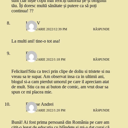
sunt clar niște copii mai fericiți datorită ție și blogului
tău. Îți doresc multă sănătate și putere ca să poți
continua! ??
Ioana V
11 IANUARIE 2022/12:39 PM
RĂSPUNDE
La multi ani! tine-o tot asa!
Elena
11 IANUARIE 2022/1:18 PM
RĂSPUNDE
Felicitari!Stiu ca treci prin clipe de doliu si tristete si nu
vreau sa te supar. Am observat insa ca in ultimii ani,
blogul si-a cam pierdut umorul pe care il apreciam atat
de mult. Stiu ca nu ai buton de comic, am vrut doar sa
spun ce mi placea mie.
Denisse Andrei
11 IANUARIE 2022/1:20 PM
RĂSPUNDE
Bună! Ai fost prima persoană din România pe care am
citit-o legat de educația cu blândețe și mi-a dat curaj că