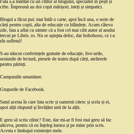
Fata s-a măritat cu un cititor al blogului, specialist în pești și
cifre. Împreună au doi copii mărișori, isteți și simpatici.
Blogul a făcut pui: mai întâi o carte, apoi încă una, o serie de
cărți pentru copii, alta de educație cu blândețe. Acum câteva
zile, fata a aflat cu uimire că a fost cel mai citit autor al anului
trecut pe Libris. ro. Nu se aștepta deloc, dar hohohooo, ce i-a
râs sufletul!
S-au născut conferințele gratuite de educație, live-urile,
sesiunile de lectură, piesele de teatru după cărți, atelierele
pentru părinți.
Campaniile umanitare.
Grupurile de Facebook.
Satul acesta în care fata scrie și oamenii citesc și scriu și ei,
apoi alții răspund și învățăm unii de la alții.
E greu să scriu zilnic? Este, dar mi-ar fi fost mai greu să fac
altceva, pentru că eu înțeleg lumea și pe mine prin scris.
Acesta e limbajul existenței mele.