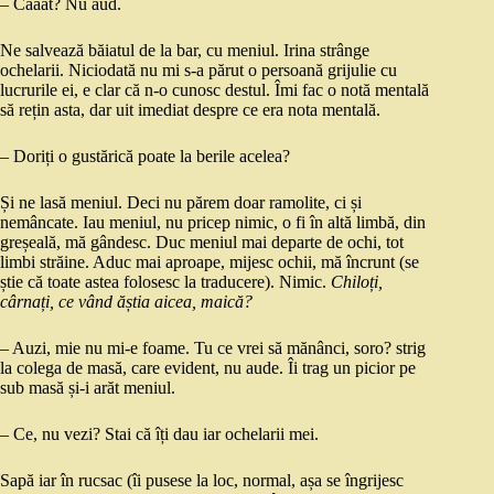
– Cââât? Nu aud.
Ne salvează băiatul de la bar, cu meniul. Irina strânge
ochelarii. Niciodată nu mi s-a părut o persoană grijulie cu
lucrurile ei, e clar că n-o cunosc destul. Îmi fac o notă mentală
să rețin asta, dar uit imediat despre ce era nota mentală.
– Doriți o gustărică poate la berile acelea?
Și ne lasă meniul. Deci nu părem doar ramolite, ci și
nemâncate. Iau meniul, nu pricep nimic, o fi în altă limbă, din
greșeală, mă gândesc. Duc meniul mai departe de ochi, tot
limbi străine. Aduc mai aproape, mijesc ochii, mă încrunt (se
știe că toate astea folosesc la traducere). Nimic.
Chiloți,
cârnați, ce vând ăștia aicea, maică?
– Auzi, mie nu mi-e foame. Tu ce vrei să mănânci, soro? strig
la colega de masă, care evident, nu aude. Îi trag un picior pe
sub masă și-i arăt meniul.
– Ce, nu vezi? Stai că îți dau iar ochelarii mei.
Sapă iar în rucsac (îi pusese la loc, normal, așa se îngrijesc