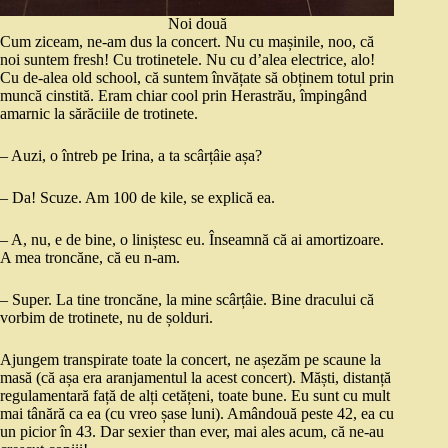
Noi două
Cum ziceam, ne-am dus la concert. Nu cu mașinile, noo, că
noi suntem fresh! Cu trotinetele. Nu cu d’alea electrice, alo!
Cu de-alea old school, că suntem învățate să obținem totul prin
muncă cinstită. Eram chiar cool prin Herastrău, împingând
amarnic la sărăciile de trotinete.
– Auzi, o întreb pe Irina, a ta scârțâie așa?
– Da! Scuze. Am 100 de kile, se explică ea.
– A, nu, e de bine, o liniștesc eu. Înseamnă că ai amortizoare.
A mea troncăne, că eu n-am.
– Super. La tine troncăne, la mine scârțâie. Bine dracului că
vorbim de trotinete, nu de șolduri.
Ajungem transpirate toate la concert, ne așezăm pe scaune la
masă (că așa era aranjamentul la acest concert). Măști, distanță
regulamentară față de alți cetățeni, toate bune. Eu sunt cu mult
mai tânără ca ea (cu vreo șase luni). Amândouă peste 42, ea cu
un picior în 43. Dar sexier than ever, mai ales acum, că ne-au