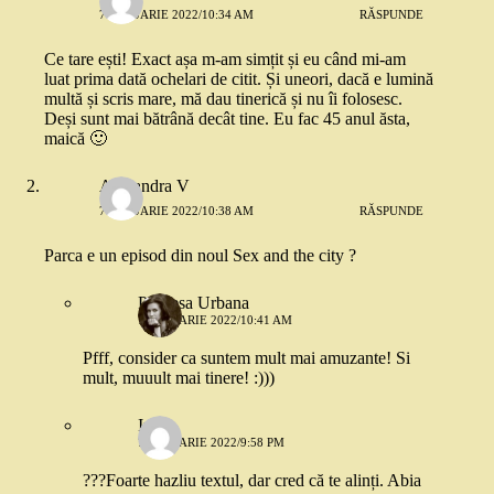
7 IANUARIE 2022/10:34 AM
RĂSPUNDE
Ce tare ești! Exact așa m-am simțit și eu când mi-am
luat prima dată ochelari de citit. Și uneori, dacă e lumină
multă și scris mare, mă dau tinerică și nu îi folosesc.
Deși sunt mai bătrână decât tine. Eu fac 45 anul ăsta,
maică 🙂
Alexandra V
7 IANUARIE 2022/10:38 AM
RĂSPUNDE
Parca e un episod din noul Sex and the city ?
Printesa Urbana
7 IANUARIE 2022/10:41 AM
Pfff, consider ca suntem mult mai amuzante! Si
mult, muuult mai tinere! :)))
Irina
7 IANUARIE 2022/9:58 PM
???Foarte hazliu textul, dar cred că te alinți. Abia