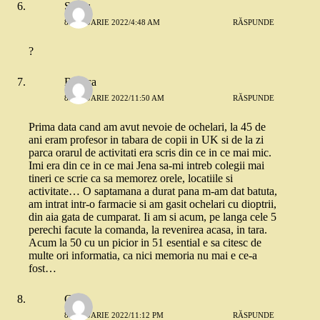
Silviu
8 IANUARIE 2022/4:48 AM
RĂSPUNDE
?
Rodica
8 IANUARIE 2022/11:50 AM
RĂSPUNDE
Prima data cand am avut nevoie de ochelari, la 45 de
ani eram profesor in tabara de copii in UK si de la zi
parca orarul de activitati era scris din ce in ce mai mic.
Imi era din ce in ce mai Jena sa-mi intreb colegii mai
tineri ce scrie ca sa memorez orele, locatiile si
activitate… O saptamana a durat pana m-am dat batuta,
am intrat intr-o farmacie si am gasit ochelari cu dioptrii,
din aia gata de cumparat. Ii am si acum, pe langa cele 5
perechi facute la comanda, la revenirea acasa, in tara.
Acum la 50 cu un picior in 51 esential e sa citesc de
multe ori informatia, ca nici memoria nu mai e ce-a
fost…
Geno
8 IANUARIE 2022/11:12 PM
RĂSPUNDE