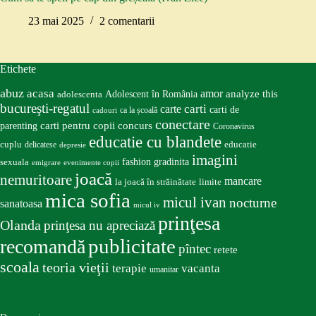
23 mai 2025
2 comentarii
Etichete
abuz
acasa
amor
Adolescent în România
analyze this
adolescenta
bucureşti-regatul
carte
carti
carti de
ca la școală
cadouri
conectare
carti pentru copii
concurs
parenting
Coronavirus
educatie cu blandete
educatie
cuplu
delicatese
depresie
imagini
fashion
gradinita
sexuala
emigrare
evenimente copii
joacă
nemuritoare
mancare
la joacă în străinătate
limite
mica sofia
micul ivan
nocturne
sanatoasa
micul iv
prinţesa
Olanda
prinţesa nu apreciază
publicitate
recomandă
pîntec
retete
scoala
teoria vieţii
terapie
vacanta
umanitar