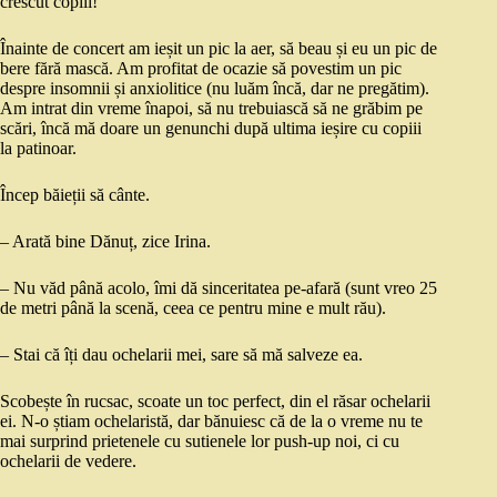
crescut copiii!
Înainte de concert am ieșit un pic la aer, să beau și eu un pic de
bere fără mască. Am profitat de ocazie să povestim un pic
despre insomnii și anxiolitice (nu luăm încă, dar ne pregătim).
Am intrat din vreme înapoi, să nu trebuiască să ne grăbim pe
scări, încă mă doare un genunchi după ultima ieșire cu copiii
la patinoar.
Încep băieții să cânte.
– Arată bine Dănuț, zice Irina.
– Nu văd până acolo, îmi dă sinceritatea pe-afară (sunt vreo 25
de metri până la scenă, ceea ce pentru mine e mult rău).
– Stai că îți dau ochelarii mei, sare să mă salveze ea.
Scobește în rucsac, scoate un toc perfect, din el răsar ochelarii
ei. N-o știam ochelaristă, dar bănuiesc că de la o vreme nu te
mai surprind prietenele cu sutienele lor push-up noi, ci cu
ochelarii de vedere.