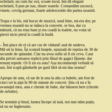
ochelarii, nu cum fac eu), scoate tocul, îmi dă elegant
ochelarii, îi pun pe nas, răsare soarele. Comandăm zacuscă,
vinete, covrig german, foarte adolescentin din partea noastră.
Trupa e la bis, mă bucur de muzică, sună bine, mi-era dor, pe
vremea noastră nu se mânca la concerte, se bea, dar cu
măsură, că nu erau bani și era coadă la toalete, nu voiai să
pierzi nicio piesă la coadă la budă.
– Îmi place de el că are cur de vădană! aud de undeva.
Mă uit la Irina. Își scutură brațele, epuizată de repriza de 30 de
secunde de aplaudat. Clar nu avea suflu să fi zis ceva. Caut
din priviri autoarea replicii prin fânul de gagici fâșnețe, dar
renunț repede. Oi fi zis eu asta? Așa incontinență verbală să
am, îmi scapă gândurile pe gură fără să-mi dau seama?
Apropo de asta, că sar de la una la alta ca babele, am fost de
cinci ori la pipi în 90 de minute de concert. Știu că nu e în
avantajul meu, asta e chestie de babe, dar băusem bere (chestie
de nebabe).
Se termină și bisul, lumea începe să iasă, noi mai stăm puțin,
să nu ne înghesuim.