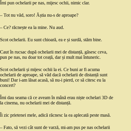
Îmi pun ochelarii pe nas, mijesc ochii, nimic clar.
– Tot nu văd, soro! Ăștia nu-s de aproape?
– Ce? răcnește ea la mine. Nu aud.
Scot ochelarii. Eu sunt chioară, ea e și surdă, stăm bine.
Caut în rucsac după ochelarii mei de distanță, găsesc ceva,
pun pe nas, nu doar tot ceață, dar și mult mai întuneric.
Scot ochelarii și mijesc ochii la ei. Ce buni ar fi acuma
ochelarii de aproape, să văd dacă ochelarii de distanță sunt
buni! Dar i-am lăsat acasă, să nu-i pierd, ce să citesc eu la
concert?
Îmi dau seama că ce aveam în mână erau niște ochelari 3D de
la cinema, nu ochelarii mei de distanță.
Îi zic prietenei mele, adică răcnesc la ea aplecată peste masă.
– Fato, să vezi cât sunt de varză, mi-am pus pe nas ochelarii