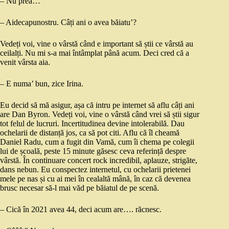
– Nu prea…
– Aidecapunostru. Câți ani o avea băiatu’?
Vedeți voi, vine o vârstă când e important să știi ce vârstă au
ceilalți. Nu mi s-a mai întâmplat până acum. Deci cred că a
venit vârsta aia.
– E numa’ bun, zice Irina.
Eu decid să mă asigur, așa că intru pe internet să aflu câți ani
are Dan Byron. Vedeți voi, vine o vârstă când vrei să știi sigur
tot felul de lucruri. Incertitudinea devine intolerabilă. Dau
ochelarii de distanță jos, ca să pot citi. Aflu că îl cheamă
Daniel Radu, cum a fugit din Vamă, cum îi chema pe colegii
lui de școală, peste 15 minute găsesc ceva referință despre
vârstă. În continuare concert rock incredibil, aplauze, strigăte,
dans nebun. Eu conspectez internetul, cu ochelarii prietenei
mele pe nas și cu ai mei în cealaltă mână, în caz că devenea
brusc necesar să-l mai văd pe băiatul de pe scenă.
– Cică în 2021 avea 44, deci acum are…. răcnesc.