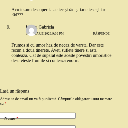
Acu te-am descoperit….citec și râd și iar citesc și iar
râd???
Ivascu Gabriela
5 IANUARIE 2023/9:06 PM
RĂSPUNDE
Frumos si cu umor haz de necaz de varsta. Dar este
recun a doua tinerete. Aveti suflete tinere si asta
conteaza. Cat de suparat este aceste povestiri umoristice
descreteste fruntile si conteaza enorm.
Lasă un răspuns
Adresa ta de email nu va fi publicată.
Câmpurile obligatorii sunt marcate
cu
*
Nume
*