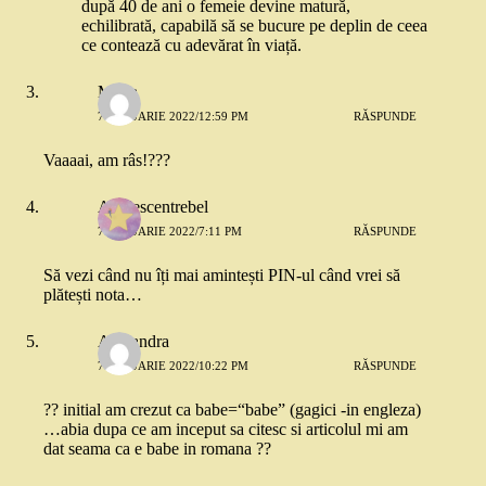
după 40 de ani o femeie devine matură,
echilibrată, capabilă să se bucure pe deplin de ceea
ce contează cu adevărat în viață.
Maria
7 IANUARIE 2022/12:59 PM
RĂSPUNDE
Vaaaai, am râs!???
Adolescentrebel
7 IANUARIE 2022/7:11 PM
RĂSPUNDE
Să vezi când nu îți mai amintești PIN-ul când vrei să
plătești nota…
Alexandra
7 IANUARIE 2022/10:22 PM
RĂSPUNDE
?? initial am crezut ca babe=“babe” (gagici -in engleza)
…abia dupa ce am inceput sa citesc si articolul mi am
dat seama ca e babe in romana ??