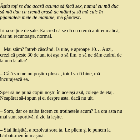
Ăștia toți se duc acasă acuma să facă sex, numai eu mă duc
să mă dau cu cremă grasă de mâini și să mă culc în
pijamalele mele de mamaie
, mă gândesc.
Irina se ține de șale. Ea cred că se dă cu cremă antireumatică,
dar nu recunoaște, normal.
– Mai stăm? întreb căscând. Ia uite, e aproape 10… Auzi,
crezi că peste 30 de ani tot așa o să fim, o să ne dăm cadrul de
la una la alta?
– Câtă vreme nu poștim plosca, totul va fi bine, mă
încurajează ea.
Sper să ne pună copiii noștri în același azil, colege de etaj.
Neapărat să-i spun și ei despre asta, dacă nu uit.
– Soro, dar ce naiba facem cu trotinetele acum? La ora asta nu
mai sunt sportivă, îi zic la ieșire.
– Stai liniștită, a rezolvat sora ta. Le pliem și le punem la
bărbati-meu în mașină.