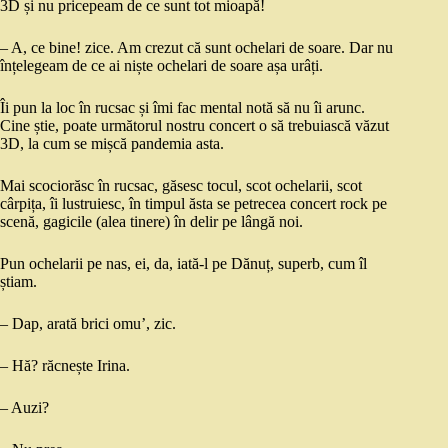
3D și nu pricepeam de ce sunt tot mioapă!
– A, ce bine! zice. Am crezut că sunt ochelari de soare. Dar nu
înțelegeam de ce ai niște ochelari de soare așa urâți.
Îi pun la loc în rucsac și îmi fac mental notă să nu îi arunc.
Cine știe, poate următorul nostru concert o să trebuiască văzut
3D, la cum se mișcă pandemia asta.
Mai scociorăsc în rucsac, găsesc tocul, scot ochelarii, scot
cârpița, îi lustruiesc, în timpul ăsta se petrecea concert rock pe
scenă, gagicile (alea tinere) în delir pe lângă noi.
Pun ochelarii pe nas, ei, da, iată-l pe Dănuț, superb, cum îl
știam.
– Dap, arată brici omu’, zic.
– Hă? răcnește Irina.
– Auzi?