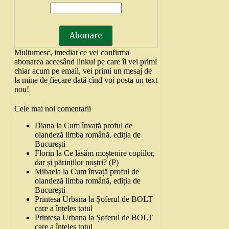
Mulțumesc, imediat ce vei confirma
abonarea accesând linkul pe care îl vei primi
chiar acum pe email, vei primi un mesaj de
la mine de fiecare dată cînd voi posta un text
nou!
Cele mai noi comentarii
Diana
la
Cum învață proful de
olandeză limba română, ediția de
București
Florin
la
Ce lăsăm moștenire copiilor,
dar și părinților noștri? (P)
Mihaela
la
Cum învață proful de
olandeză limba română, ediția de
București
Printesa Urbana
la
Șoferul de BOLT
care a înțeles totul
Printesa Urbana
la
Șoferul de BOLT
care a înțeles totul