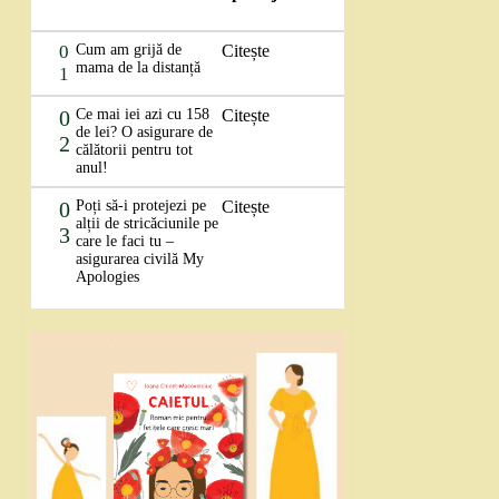
0
Cum am grijă de
Citește
mama de la distanță
1
0
Ce mai iei azi cu 158
Citește
de lei? O asigurare de
2
călătorii pentru tot
anul!
0
Poți să-i protejezi pe
Citește
alții de stricăciunile pe
3
care le faci tu –
asigurarea civilă My
Apologies