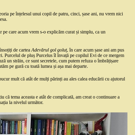
ia pe înțelesul unui copil de patru, cinci, șase ani, nu vrem nici
cesa.
ar pe care acum vrem s-o explicăm curat și simplu, ca un
însoțiți de cartea
Adevărul gol goluț
, în care acum șase ani am pus
ri. Purcelul de pluș Purcelus îl învață pe copilul Evi de ce mergem
ază un străin, ce sunt secretele, cum putem refuza o îmbrățișare
utăm pe gură cu toată lumea și așa mai departe.
ucur mult că atât de mulți părinți au ales calea educării cu ajutorul
știu că tema aceasta e atât de complicată, am creat o continuare a
ația la nivelul următor.