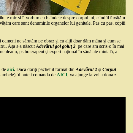
ul e mic și îi vorbim cu blândețe despre corpul lui, când îl învățăm
învățăm care sunt denumirile organelor lui genitale. Pas cu pas, copiii
unii oameni ne sărutăm pe obraz și cu alții doar dăm mâna și cum se
stru. Așa s-a născut
Adevărul gol goluț 2
, pe care am scris-o în mai
ănculeanu, psihoterapeut și expert național în sănătate mintală, a
i de
aici
. Dacă doriți pachetul format din
Adevărul 2
și
Corpul
 ambele), îl puteți comanda de
AICI
, va ajunge la voi a doua zi.