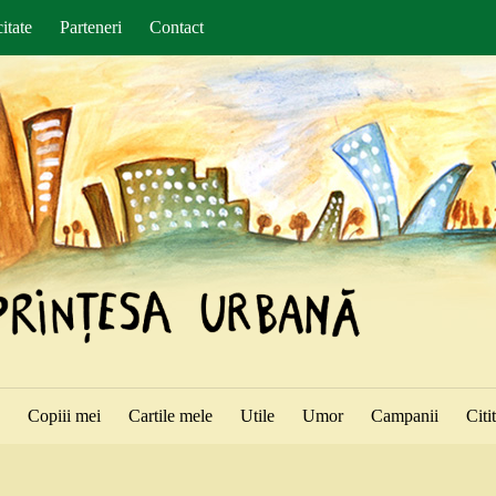
itate
Parteneri
Contact
ă
Copiii mei
Cartile mele
Utile
Umor
Campanii
Citi