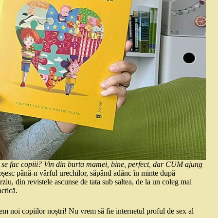
se fac copiii? Vin din burta mamei, bine, perfect, dar CUM ajung
nroșesc până-n vârful urechilor, săpând adânc în minte după
târziu, din revistele ascunse de tata sub saltea, de la un coleg mai
ctică.
em noi copiilor noștri! Nu vrem să fie internetul proful de sex al