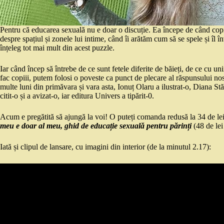
Pentru că educarea sexuală nu e doar o discuție. Ea începe de când copil
despre spațiul și zonele lui intime, când îi arătăm cum să se spele și îl 
înțeleg tot mai mult din acest puzzle.
Iar când încep să întrebe de ce sunt fetele diferite de băieți, de ce cu 
fac copiii, putem folosi o poveste ca punct de plecare al răspunsului no
multe luni din primăvara și vara asta, Ionuț Olaru a ilustrat-o, Diana St
citit-o și a avizat-o, iar editura Univers a tipărit-0.
Acum e pregătită să ajungă la voi! O puteți comanda redusă la 34 de le
meu e doar al meu, ghid de educație sexuală pentru părinți
(48 de lei
Iată și clipul de lansare, cu imagini din interior (de la minutul 2.17):