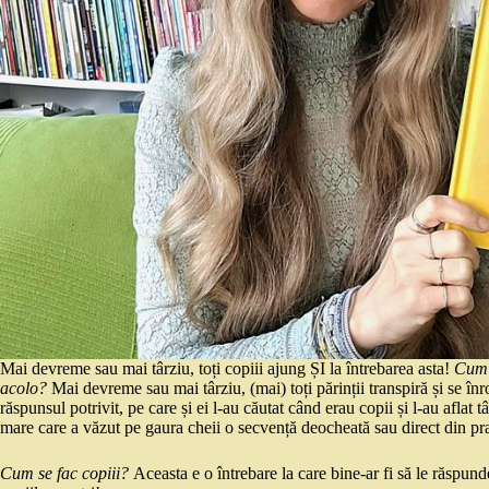
Mai devreme sau mai târziu, toți copiii ajung ȘI la întrebarea asta!
Cum 
acolo?
Mai devreme sau mai târziu, (mai) toți părinții transpiră și se î
răspunsul potrivit, pe care și ei l-au căutat când erau copii și l-au aflat 
mare care a văzut pe gaura cheii o secvență deocheată sau direct din pra
Cum se fac copiii?
Aceasta e o întrebare la care bine-ar fi să le răspund