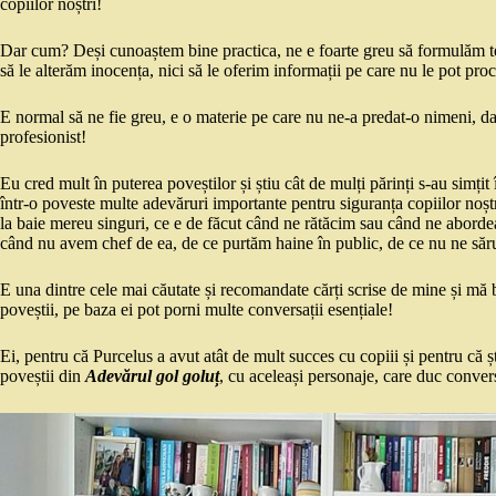
copiilor noștri!
Dar cum? Deși cunoaștem bine practica, ne e foarte greu să formulăm teor
să le alterăm inocența, nici să le oferim informații pe care nu le pot pro
E normal să ne fie greu, e o materie pe care nu ne-a predat-o nimeni, d
profesionist!
Eu cred mult în puterea poveștilor și știu cât de mulți părinți s-au simțit 
într-o poveste multe adevăruri importante pentru siguranța copiilor noșt
la baie mereu singuri, ce e de făcut când ne rătăcim sau când ne aborde
când nu avem chef de ea, de ce purtăm haine în public, de ce nu ne săr
E una dintre cele mai căutate și recomandate cărți scrise de mine și mă b
poveștii, pe baza ei pot porni multe conversații esențiale!
Ei, pentru că Purcelus a avut atât de mult succes cu copiii și pentru că 
poveștii din
Adevărul gol goluț
, cu aceleași personaje, care duc convers