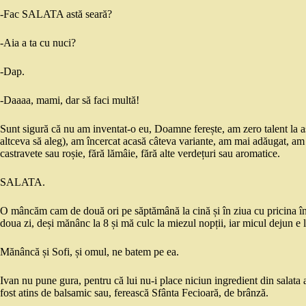
-Fac SALATA astă seară?
-Aia a ta cu nuci?
-Dap.
-Daaaa, mami, dar să faci multă!
Sunt sigură că nu am inventat-o eu, Doamne ferește, am zero talent la a
altceva să aleg), am încercat acasă câteva variante, am mai adăugat, am
castravete sau roșie, fără lămâie, fără alte verdețuri sau aromatice.
SALATA.
O mâncăm cam de două ori pe săptămână la cină și în ziua cu pricina în
doua zi, deși mănânc la 8 și mă culc la miezul nopții, iar micul dejun e 
Mănâncă și Sofi, și omul, ne batem pe ea.
Ivan nu pune gura, pentru că lui nu-i place niciun ingredient din salata 
fost atins de balsamic sau, ferească Sfânta Fecioară, de brânză.