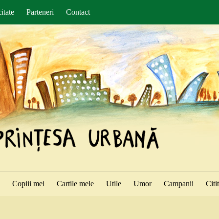
itate
Parteneri
Contact
ă
Copiii mei
Cartile mele
Utile
Umor
Campanii
Citi