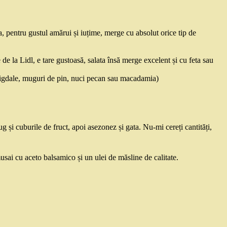
a, pentru gustul amărui și iuțime, merge cu absolut orice tip de
de la Lidl, e tare gustoasă, salata însă merge excelent și cu feta sau
migdale, muguri de pin, nuci pecan sau macadamia)
g și cuburile de fruct, apoi asezonez și gata. Nu-mi cereți cantități,
sai cu aceto balsamico și un ulei de măsline de calitate.