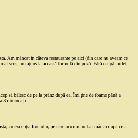
sta. Am mâncat în câteva restaurante pe aici (din care nu aveam ce
 mai scos, am ajuns la această formulă din poză. Fără ceapă, ardei,
cep să bălesc de pe la prânz după ea. Îmi ține de foame până a
la 8 dimineața.
asta, cu excepția fructului, pe care oricum nu l-ar mânca după ce a