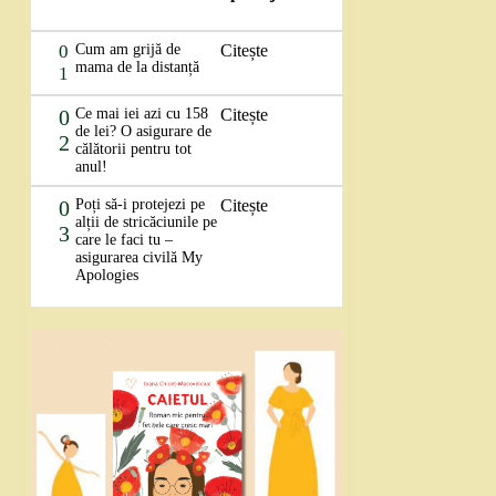
0
Cum am grijă de
Citește
mama de la distanță
1
0
Ce mai iei azi cu 158
Citește
de lei? O asigurare de
2
călătorii pentru tot
anul!
0
Poți să-i protejezi pe
Citește
alții de stricăciunile pe
3
care le faci tu –
asigurarea civilă My
Apologies