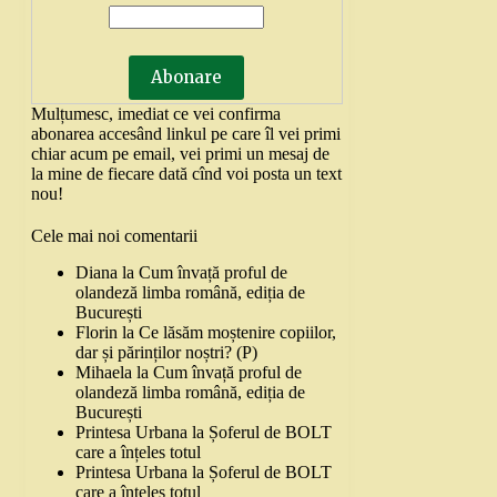
Mulțumesc, imediat ce vei confirma
abonarea accesând linkul pe care îl vei primi
chiar acum pe email, vei primi un mesaj de
la mine de fiecare dată cînd voi posta un text
nou!
Cele mai noi comentarii
Diana
la
Cum învață proful de
olandeză limba română, ediția de
București
Florin
la
Ce lăsăm moștenire copiilor,
dar și părinților noștri? (P)
Mihaela
la
Cum învață proful de
olandeză limba română, ediția de
București
Printesa Urbana
la
Șoferul de BOLT
care a înțeles totul
Printesa Urbana
la
Șoferul de BOLT
care a înțeles totul