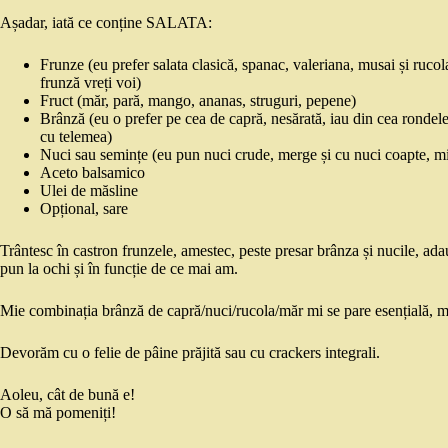
Așadar, iată ce conține SALATA:
Frunze (eu prefer salata clasică, spanac, valeriana, musai și rucol
frunză vreți voi)
Fruct (măr, pară, mango, ananas, struguri, pepene)
Brânză (eu o prefer pe cea de capră, nesărată, iau din cea rondele 
cu telemea)
Nuci sau semințe (eu pun nuci crude, merge și cu nuci coapte, 
Aceto balsamico
Ulei de măsline
Opțional, sare
Trântesc în castron frunzele, amestec, peste presar brânza și nucile, adau
pun la ochi și în funcție de ce mai am.
Mie combinația brânză de capră/nuci/rucola/măr mi se pare esențială, mu
Devorăm cu o felie de pâine prăjită sau cu crackers integrali.
Aoleu, cât de bună e!
O să mă pomeniți!