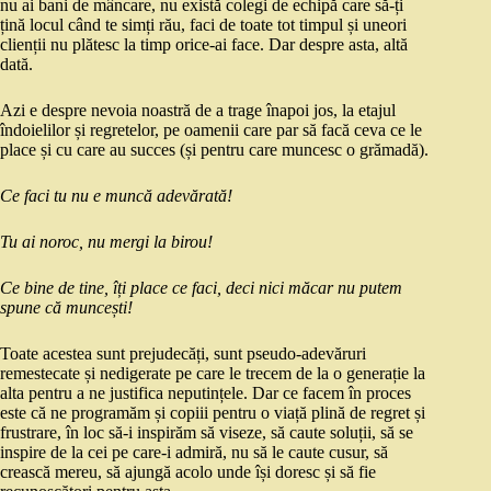
nu ai bani de mâncare, nu există colegi de echipă care să-ți
țină locul când te simți rău, faci de toate tot timpul și uneori
clienții nu plătesc la timp orice-ai face. Dar despre asta, altă
dată.
Azi e despre nevoia noastră de a trage înapoi jos, la etajul
îndoielilor și regretelor, pe oamenii care par să facă ceva ce le
place și cu care au succes (și pentru care muncesc o grămadă).
Ce faci tu nu e muncă adevărată!
Tu ai noroc, nu mergi la birou!
Ce bine de tine, îți place ce faci, deci nici măcar nu putem
spune că muncești!
Toate acestea sunt prejudecăți, sunt pseudo-adevăruri
remestecate și nedigerate pe care le trecem de la o generație la
alta pentru a ne justifica neputințele. Dar ce facem în proces
este că ne programăm și copiii pentru o viață plină de regret și
frustrare, în loc să-i inspirăm să viseze, să caute soluții, să se
inspire de la cei pe care-i admiră, nu să le caute cusur, să
crească mereu, să ajungă acolo unde își doresc și să fie