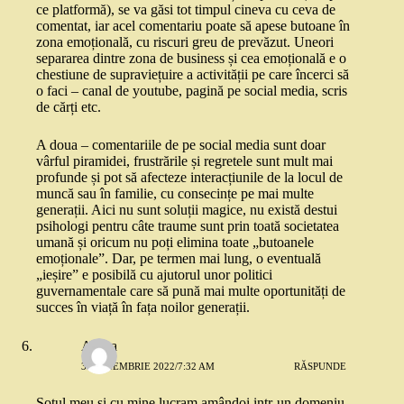
ce platformă), se va găsi tot timpul cineva cu ceva de
comentat, iar acel comentariu poate să apese butoane în
zona emoțională, cu riscuri greu de prevăzut. Uneori
separarea dintre zona de business și cea emoțională e o
chestiune de supraviețuire a activității pe care încerci să
o faci – canal de youtube, pagină pe social media, scris
de cărți etc.
A doua – comentariile de pe social media sunt doar
vârful piramidei, frustrările și regretele sunt mult mai
profunde și pot să afecteze interacțiunile de la locul de
muncă sau în familie, cu consecințe pe mai multe
generații. Aici nu sunt soluții magice, nu există destui
psihologi pentru câte traume sunt prin toată societatea
umană și oricum nu poți elimina toate „butoanele
emoționale”. Dar, pe termen mai lung, o eventuală
„ieșire” e posibilă cu ajutorul unor politici
guvernamentale care să pună mai multe oportunități de
succes în viață în fața noilor generații.
Andra
30 NOIEMBRIE 2022/7:32 AM
RĂSPUNDE
Soțul meu și cu mine lucram amândoi intr-un domeniu