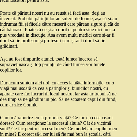
recunoscători pentru asta.
Poate că părinții noștri nu au reușit să facă asta, deși au
încercat. Probabil părinții lor au suferit de foame, așa că și-au
îndrumat fiii și fiicele către meserii care păreau sigure și cât de
cât bănoase. Poate că ce și-au dorit ei pentru sine nici nu s-a
pus vreodată în discuție. Așa avem mulți medici care și-ar fi
dorit să fie profesori și profesori care și-ar fi dorit să fie
grădinari.
Așa au fost timpurile atunci, toată lumea încerca să
supraviețuiască și toți părinții de când lumea vor binele
copiilor lor.
Dar acum suntem aici noi, cu acces la atâta informație, cu o
viață mai ușoară ca cea a părinților și bunicilor noștri, cu
aparate care fac lucruri în locul nostru, iar asta ar trebui să ne
dea timp să ne gândim un pic. Să ne scoatem capul din fund,
cum ar zice Connie.
Cum mă raportez eu la propria viață? Ce fac cu ceea ce-mi
doresc? Cum reacționez la succesul altuia? Cât de victimă
sunt? Ce fac pentru succesul meu? Ce model are copilul meu
în mine? E corect să-i cer lui să fie mai bun la școală, câtă