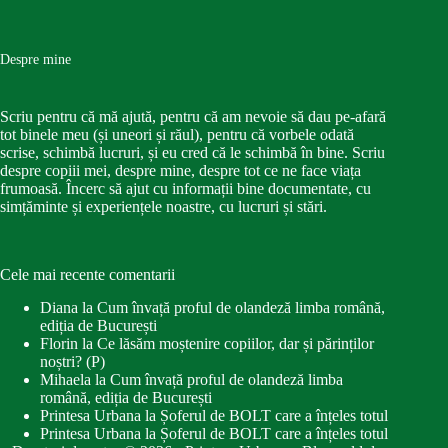
Despre mine
Scriu pentru că mă ajută, pentru că am nevoie să dau pe-afară
tot binele meu (și uneori și răul), pentru că vorbele odată
scrise, schimbă lucruri, și eu cred că le schimbă în bine. Scriu
despre copiii mei, despre mine, despre tot ce ne face viața
frumoasă. Încerc să ajut cu informații bine documentate, cu
simțăminte și experiențele noastre, cu lucruri și stări.
Cele mai recente comentarii
Diana
la
Cum învață proful de olandeză limba română,
ediția de București
Florin
la
Ce lăsăm moștenire copiilor, dar și părinților
noștri? (P)
Mihaela
la
Cum învață proful de olandeză limba
română, ediția de București
Printesa Urbana
la
Șoferul de BOLT care a înțeles totul
Printesa Urbana
la
Șoferul de BOLT care a înțeles totul