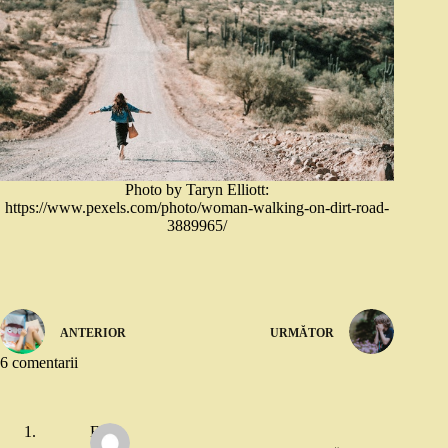
Photo by Taryn Elliott:
https://www.pexels.com/photo/woman-walking-on-dirt-road-
3889965/
ANTERIOR
URMĂTOR
6 comentarii
Eli