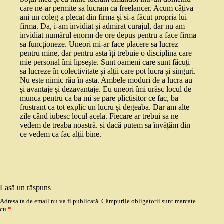
care ne-ar permite sa lucram ca freelancer. Acum câțiva
ani un coleg a plecat din firma și si-a făcut propria lui
firma. Da, i-am invidiat și admirat curajul, dar nu am
invidiat numărul enorm de ore depus pentru a face firma
sa funcționeze. Uneori mi-ar face placere sa lucrez
pentru mine, dar pentru asta îți trebuie o disciplina care
mie personal îmi lipsește. Sunt oameni care sunt făcuți
sa lucreze în colectivitate și alții care pot lucra și singuri.
Nu este nimic rău în asta. Ambele moduri de a lucra au
și avantaje și dezavantaje. Eu uneori îmi urăsc locul de
munca pentru ca ba mi se pare plictisitor ce fac, ba
frustrant ca tot explic un lucru și degeaba. Dar am alte
zile când iubesc locul acela. Fiecare ar trebui sa ne
vedem de treaba noastră. si dacă putem sa învățăm din
ce vedem ca fac alții bine.
Lasă un răspuns
Adresa ta de email nu va fi publicată.
Câmpurile obligatorii sunt marcate
cu
*