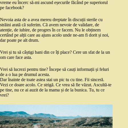
vreme eu încerc să-mi ascund eșecurile făcând pe superiorul
pe facebook?
Nevoia asta de a avea mereu dreptate în discuții sterile cu
străini arată că suferim. Că avem nevoie de validare, de
atenție, de iubire, de progres în ce facem. Nu le obținem
certând pe alții care au ajuns acolo unde ne-am fi dorit și noi,
dar poate pe alt drum.
Vrei și tu să câștigi bani din ce îți place? Cere un sfat de la un
om care face asta.
Vrei să lucrezi pentru tine? Începe să cauți informații și feluri
de a o lua pe drumul acesta.
Dar înainte de toate astea stai un pic tu cu tine. Fii sinceră.
Vezi ce doare acolo. Ce strigă. Ce vrea să fie văzut. Ascultă-te
pe tine, nu ce ai auzit de la mama și de la bunica. Tu, tu ce
vrei?