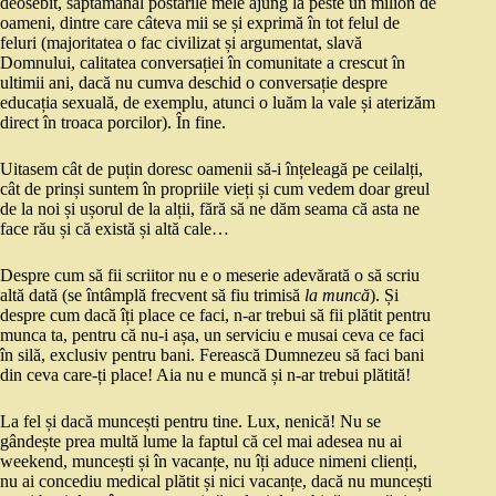
deosebit, săptămânal postările mele ajung la peste un milion de
oameni, dintre care câteva mii se și exprimă în tot felul de
feluri (majoritatea o fac civilizat și argumentat, slavă
Domnului, calitatea conversației în comunitate a crescut în
ultimii ani, dacă nu cumva deschid o conversație despre
educația sexuală, de exemplu, atunci o luăm la vale și aterizăm
direct în troaca porcilor). În fine.
Uitasem cât de puțin doresc oamenii să-i înțeleagă pe ceilalți,
cât de prinși suntem în propriile vieți și cum vedem doar greul
de la noi și ușorul de la alții, fără să ne dăm seama că asta ne
face rău și că există și altă cale…
Despre cum să fii scriitor nu e o meserie adevărată o să scriu
altă dată (se întâmplă frecvent să fiu trimisă
la muncă
). Și
despre cum dacă îți place ce faci, n-ar trebui să fii plătit pentru
munca ta, pentru că nu-i așa, un serviciu e musai ceva ce faci
în silă, exclusiv pentru bani. Ferească Dumnezeu să faci bani
din ceva care-ți place! Aia nu e muncă și n-ar trebui plătită!
La fel și dacă muncești pentru tine. Lux, nenică! Nu se
gândește prea multă lume la faptul că cel mai adesea nu ai
weekend, muncești și în vacanțe, nu îți aduce nimeni clienți,
nu ai concediu medical plătit și nici vacanțe, dacă nu muncești