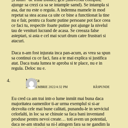
ajunge sa crezi ca sa se intample samd). Se intampla si
asa, dar nu este o regula. A indemna mamele in mod
repetat sa stea acasa ca uite ce bine a functiionat la tine
nu e fair, pentru ca foarte putine persoane pot face ceea
ce faci tu, respectiv foarte putine pot ajunge la nivelul
tau de venituri lucrand de acasa. Se creeaza false
asteptari, si asta e cel mai scurt drum catre frustrari si
atacuri.
Daca n-am fost injurata inca pan-acum, as vrea sa spun
sa continui cu ce faci, fara a te mai explica si justifica
atat. Daca toata lumea te aproba si te place, nu e in
regula. Deloc nu e.
Monica
29 NOIEMBRIE 2022/4:32 PM
RĂSPUNDE
Eu cred ca am trai intr-o lume inmiit mai buna daca
majoritatea oamenilor ti-ar urma exemplul si si-ar
dezvolta cele mai bune calitati, punandu-le in serviciul
celorlalti, in loc sa se chinuie sa faca bani inventand
produse pentru nevoi create… toti avem un potential,
daca ne-am stradui sa ni-l atingem fara sa ne gandim la