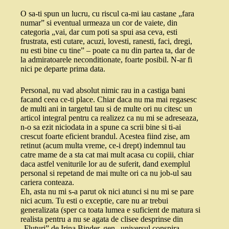
O sa-ti spun un lucru, cu riscul ca-mi iau castane „fara
numar” si eventual urmeaza un cor de vaiete, din
categoria „vai, dar cum poti sa spui asa ceva, esti
frustrata, esti cutare, acuzi, lovesti, ranesti, faci, dregi,
nu esti bine cu tine” – poate ca nu din partea ta, dar de
la admiratoarele neconditionate, foarte posibil. N-ar fi
nici pe departe prima data.
Personal, nu vad absolut nimic rau in a castiga bani
facand ceea ce-ti place. Chiar daca nu ma mai regasesc
de multi ani in targetul tau si de multe ori nu citesc un
articol integral pentru ca realizez ca nu mi se adreseaza,
n-o sa ezit niciodata in a spune ca scrii bine si ti-ai
crescut foarte eficient brandul. Acestea fiind zise, am
retinut (acum multa vreme, ce-i drept) indemnul tau
catre mame de a sta cat mai mult acasa cu copiii, chiar
daca astfel veniturile lor au de suferit, dand exemplul
personal si repetand de mai multe ori ca nu job-ul sau
cariera conteaza.
Eh, asta nu mi s-a parut ok nici atunci si nu mi se pare
nici acum. Tu esti o exceptie, care nu ar trebui
generalizata (sper ca toata lumea e suficient de matura si
realista pentru a nu se agata de clisee desprinse din
„Fluturi” de Irina Binder, gen „universul conspira,