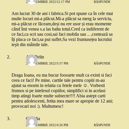
29 NOIEMBRIE 2022/12:17 PM
RĂSPUNDE
Am lucrat 30 de ani i fabrica.Si pot spune ca în cele mai
multe locuri mi-a plăcut.Mi-a plăcut sa merg la serviciu,
mi-a plăcut ce făceam,deși nu ere usor și erau momente
când îmi venea s.a las balta totul.Cred ca indiferent de
ce faci,ca scri sau cosi,sai faci mobila sau .. ,contează sa
îți placa ce faci,sa pui suflet.Sa vezi frumusețea lucrului
ieșit din mâinile tale.
Ana Pelin
29 NOIEMBRIE 2022/3:37 PM
RĂSPUNDE
Draga Ioana, eu ma bucur foooarte mult ca existi si faci
ceea ce faci! Pe mine, cartile tale pentru copiii m-au
ajutat sa enorm in relatia cu fetele mele ☺️. Vorbesti
frumos si pe intelesul copiilor, simplifici si in acelasi
timp atingi foarte multe subiecte!!!! Abia astept carti
pentru adolescenti, fetita mea mare se apropie de 12 ani;
provocari noi :). Multumesc!
Claudia
29 NOIEMBRIE 2022/4:26 PM
RĂSPUNDE