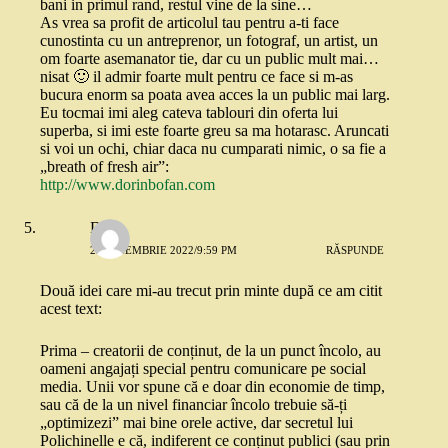
bani in primul rand, restul vine de la sine…
As vrea sa profit de articolul tau pentru a-ti face
cunostinta cu un antreprenor, un fotograf, un artist, un
om foarte asemanator tie, dar cu un public mult mai…
nisat 🙂 il admir foarte mult pentru ce face si m-as
bucura enorm sa poata avea acces la un public mai larg.
Eu tocmai imi aleg cateva tablouri din oferta lui
superba, si imi este foarte greu sa ma hotarasc. Aruncati
si voi un ochi, chiar daca nu cumparati nimic, o sa fie a
„breath of fresh air”:
http://www.dorinbofan.com
Dan
29 NOIEMBRIE 2022/9:59 PM
RĂSPUNDE
Două idei care mi-au trecut prin minte după ce am citit
acest text:
Prima – creatorii de conținut, de la un punct încolo, au
oameni angajați special pentru comunicare pe social
media. Unii vor spune că e doar din economie de timp,
sau că de la un nivel financiar încolo trebuie să-ți
„optimizezi” mai bine orele active, dar secretul lui
Polichinelle e că, indiferent ce conținut publici (sau prin