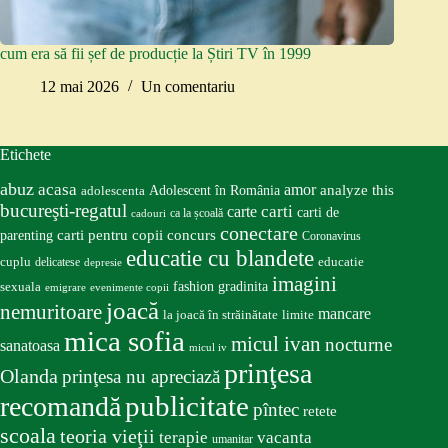
cum era să fii șef de producție la Știri TV în 1999
12 mai 2026
Un comentariu
Etichete
abuz
acasa
amor
Adolescent în România
analyze this
adolescenta
bucureşti-regatul
carte
carti
carti de
ca la școală
cadouri
conectare
carti pentru copii
concurs
parenting
Coronavirus
educatie cu blandete
educatie
cuplu
delicatese
depresie
imagini
fashion
gradinita
sexuala
emigrare
evenimente copii
joacă
nemuritoare
mancare
la joacă în străinătate
limite
mica sofia
micul ivan
nocturne
sanatoasa
micul iv
prinţesa
Olanda
prinţesa nu apreciază
publicitate
recomandă
pîntec
retete
scoala
teoria vieţii
terapie
vacanta
umanitar