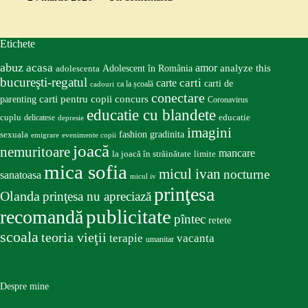
Etichete
abuz
acasa
amor
Adolescent în România
analyze this
adolescenta
bucureşti-regatul
carte
carti
carti de
ca la școală
cadouri
conectare
carti pentru copii
concurs
parenting
Coronavirus
educatie cu blandete
educatie
cuplu
delicatese
depresie
imagini
fashion
gradinita
sexuala
emigrare
evenimente copii
joacă
nemuritoare
mancare
la joacă în străinătate
limite
mica sofia
micul ivan
nocturne
sanatoasa
micul iv
prinţesa
Olanda
prinţesa nu apreciază
publicitate
recomandă
pîntec
retete
scoala
teoria vieţii
terapie
vacanta
umanitar
Despre mine