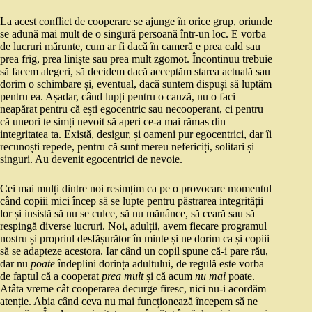
La acest conflict de cooperare se ajunge în orice grup, oriunde
se adună mai mult de o singură persoană într-un loc. E vorba
de lucruri mărunte, cum ar fi dacă în cameră e prea cald sau
prea frig, prea liniște sau prea mult zgomot. Încontinuu trebuie
să facem alegeri, să decidem dacă acceptăm starea actuală sau
dorim o schimbare și, eventual, dacă suntem dispuși să luptăm
pentru ea. Așadar, când lupți pentru o cauză, nu o faci
neapărat pentru că ești egocentric sau necooperant, ci pentru
că uneori te simți nevoit să aperi ce-a mai rămas din
integritatea ta. Există, desigur, și oameni pur egocentrici, dar îi
recunoști repede, pentru că sunt mereu nefericiți, solitari și
singuri. Au devenit egocentrici de nevoie.
Cei mai mulți dintre noi resimțim ca pe o provocare momentul
când copiii mici încep să se lupte pentru păstrarea integrității
lor și insistă să nu se culce, să nu mănânce, să ceară sau să
respingă diverse lucruri. Noi, adulții, avem fiecare programul
nostru și propriul desfășurător în minte și ne dorim ca și copiii
să se adapteze acestora. Iar când un copil spune că-i pare rău,
dar nu
poate
îndeplini dorința adultului, de regulă este vorba
de faptul că a cooperat
prea mult
și că acum
nu mai
poate.
Atâta vreme cât cooperarea decurge firesc, nici nu-i acordăm
atenție. Abia când ceva nu mai funcționează începem să ne