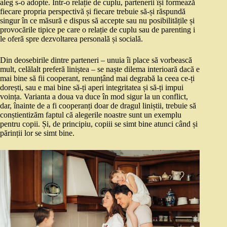
aleg s-o adopte. Într-o relație de cuplu, partenerii își formează
fiecare propria perspectivă și fiecare trebuie să-și răspundă
singur în ce măsură e dispus să accepte sau nu posibilitățile și
provocările tipice pe care o relație de cuplu sau de parenting i
le oferă spre dezvoltarea personală și socială.
Din deosebirile dintre parteneri – unuia îi place să vorbească
mult, celălalt preferă liniștea – se naște dilema interioară dacă e
mai bine să fii cooperant, renunțând mai degrabă la ceea ce-ți
dorești, sau e mai bine să-ți aperi integritatea și să-ți impui
voința. Varianta a doua va duce în mod sigur la un conflict,
dar, înainte de a fi cooperanți doar de dragul liniștii, trebuie să
conștientizăm faptul că alegerile noastre sunt un exemplu
pentru copii. Și, de principiu, copiii se simt bine atunci când și
părinții lor se simt bine.