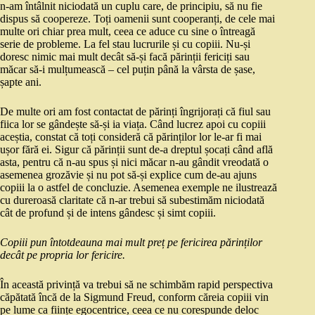
n-am întâlnit niciodată un cuplu care, de principiu, să nu fie
dispus să coopereze. Toți oamenii sunt cooperanți, de cele mai
multe ori chiar prea mult, ceea ce aduce cu sine o întreagă
serie de probleme. La fel stau lucrurile și cu copiii. Nu-și
doresc nimic mai mult decât să-și facă părinții fericiți sau
măcar să-i mulțumească – cel puțin până la vârsta de șase,
șapte ani.
De multe ori am fost contactat de părinți îngrijorați că fiul sau
fiica lor se gândește să-și ia viața. Când lucrez apoi cu copiii
aceștia, constat că toți consideră că părinților lor le-ar fi mai
ușor fără ei. Sigur că părinții sunt de-a dreptul șocați când află
asta, pentru că n-au spus și nici măcar n-au gândit vreodată o
asemenea grozăvie și nu pot să-și explice cum de-au ajuns
copiii la o astfel de concluzie. Asemenea exemple ne ilustrează
cu dureroasă claritate că n-ar trebui să subestimăm niciodată
cât de profund și de intens gândesc și simt copiii.
Copiii pun întotdeauna mai mult preț pe fericirea părinților
decât pe propria lor fericire.
În această privință va trebui să ne schimbăm rapid perspectiva
căpătată încă de la Sigmund Freud, conform căreia copiii vin
pe lume ca ființe egocentrice, ceea ce nu corespunde deloc