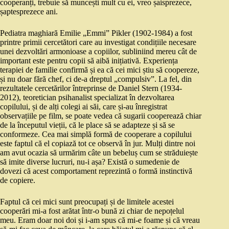
cooperanți, trebuie să muncești mult cu ei, vreo șaisprezece,
șaptesprezece ani.
Pediatra maghiară Emilie „Emmi” Pikler (1902-1984) a fost
printre primii cercetători care au investigat condițiile necesare
unei dezvoltări armonioase a copiilor, subliniind mereu cât de
important este pentru copii să aibă inițiativă. Experiența
terapiei de familie confirmă și ea că cei mici știu să coopereze,
și nu doar fără chef, ci de-a dreptul „compulsiv”. La fel, din
rezultatele cercetărilor întreprinse de Daniel Stern (1934-
2012), teoretician psihanalist specializat în dezvoltarea
copilului, și de alți colegi ai săi, care și-au înregistrat
observațiile pe film, se poate vedea că sugarii cooperează chiar
de la începutul vieții, că le place să se adapteze și să se
conformeze. Cea mai simplă formă de cooperare a copilului
este faptul că el copiază tot ce observă în jur. Mulți dintre noi
am avut ocazia să urmărim câte un bebeluș cum se străduiește
să imite diverse lucruri, nu-i așa? Există o sumedenie de
dovezi că acest comportament reprezintă o formă instinctivă
de copiere.
Faptul că cei mici sunt preocupați și de limitele acestei
cooperări mi-a fost arătat într-o bună zi chiar de nepoțelul
meu. Eram doar noi doi și i-am spus că mi-e foame și că vreau