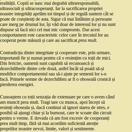
realității. Copiii se nasc mai degrabă ultraresponsabili,
ultrasociali și ultracooperanți. Iar la sacrificarea propriei
noastre integrități apelăm tot timpul și de regulă suntem cât se
poate de conștienți de asta. Sigur că mai întâlnim și persoane
care merg pe drumul lor, își văd doar de interesul lor și nu sunt
dispuse să facă nici cel mai mic compromis. Dar acest
comportament este caracteristic celor care în trecutul lor au
cooperat peste măsură și care au sacrificat
prea mult
.
Contradicția dintre integritate și cooperare este, prin urmare,
importantă fie și numai pentru că o resimțim cu toții de mici.
Din fericire, oamenii sunt capabili să recunoască și
dezechilibrele dintre cele două, astfel încât să poată să-și
modifice comportamentul sau să-i ajute pe semenii lor s-o
facă. Primele semne de dezechilibru ar fi o oboseală cronică și
pierderea energiei.
Cunoaștem cu toții senzația de extenuare pe care o avem când
am muncit prea mult. Tragi tare cu munca, apoi începi să
resimți oboseala și, dacă continui să ignori starea de stres, e
posibil să ajungi chiar și la burnout, care te scoate din circuit
pentru o vreme. E dovada că am fost excesiv de cooperanți
prea mult timp, fără să mai acordăm suficientă atenție
propriilor noastre nevoi, limite, valori și sentimente.