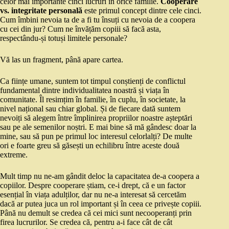
celor mai importante cinci lucruri în orice familie.
Cooperare
vs. integritate personală
este primul concept dintre cele cinci.
Cum îmbini nevoia ta de a fi tu însuți cu nevoia de a coopera
cu cei din jur? Cum ne învățăm copiii să facă asta,
respectându-și totuși limitele personale?
Vă las un fragment, până apare cartea.
Ca ființe umane, suntem tot timpul conștienți de conflictul
fundamental dintre individualitatea noastră și viața în
comunitate. Îl resimțim în familie, în cuplu, în societate, la
nivel național sau chiar global. Și de fiecare dată suntem
nevoiți să alegem între împlinirea propriilor noastre așteptări
sau pe ale semenilor noștri. E mai bine să mă gândesc doar la
mine, sau să pun pe primul loc interesul celorlalți? De multe
ori e foarte greu să găsești un echilibru între aceste două
extreme.
Mult timp nu ne-am gândit deloc la capacitatea de-a coopera a
copiilor. Despre cooperare știam, ce-i drept, că e un factor
esențial în viața adulților, dar nu ne-a interesat să cercetăm
dacă ar putea juca un rol important și în ceea ce privește copiii.
Până nu demult se credea că cei mici sunt necooperanți prin
firea lucrurilor. Se credea că, pentru a-i face cât de cât