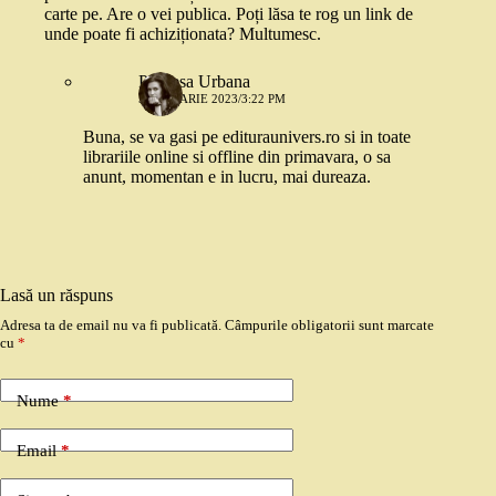
carte pe. Are o vei publica. Poți lăsa te rog un link de
unde poate fi achiziționata? Multumesc.
Printesa Urbana
5 IANUARIE 2023/3:22 PM
Buna, se va gasi pe edituraunivers.ro si in toate
librariile online si offline din primavara, o sa
anunt, momentan e in lucru, mai dureaza.
Lasă un răspuns
Adresa ta de email nu va fi publicată.
Câmpurile obligatorii sunt marcate
cu
*
Nume
*
Email
*