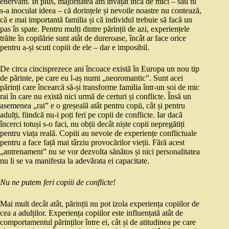
enervăm. În plus, majoritatea am învățat încă de mici – sau ni
s-a inoculat ideea – că dorințele și nevoile noastre nu contează,
că e mai importantă familia și că individul trebuie să facă un
pas în spate. Pentru mulți dintre părinții de azi, experiențele
trăite în copilărie sunt atât de dureroase, încât ar face orice
pentru a-și scuti copiii de ele – dar e imposibil.
De circa cincisprezece ani încoace există în Europa un nou tip
de părinte, pe care eu l-aș numi „neoromantic”. Sunt acei
părinți care încearcă să-și transforme familia într-un soi de mic
rai în care nu există nici urmă de certuri și conflicte. Însă un
asemenea „rai” e o greșeală atât pentru copii, cât și pentru
adulți, fiindcă nu-i poți feri pe copii de conflicte. Iar dacă
încerci totuși s-o faci, nu obții decât niște copii nepregătiți
pentru viața reală. Copiii au nevoie de experiențe conflictuale
pentru a face față mai târziu provocărilor vieții. Fără acest
„antrenament” nu se vor dezvolta sănătos și nici personalitatea
nu li se va manifesta la adevărata ei capacitate.
Nu ne putem feri copiii de conflicte!
Mai mult decât atât, părinții nu pot izola experiența copiilor de
cea a adulților. Experiența copiilor este influențată atât de
comportamentul părinților între ei, cât și de atitudinea pe care