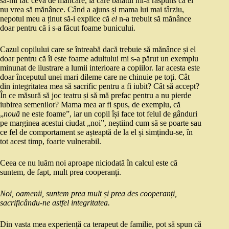
să-mi fac ceva de mâncare, la care băiatul mi-a răspuns că el
nu vrea să mănânce. Când a ajuns și mama lui mai târziu,
nepotul meu a ținut să-i explice că
el
n-a trebuit să mănânce
doar pentru că i s-a făcut foame bunicului.
Cazul copilului care se întreabă dacă trebuie să mănânce și el
doar pentru că îi este foame adultului mi s-a părut un exemplu
minunat de ilustrare a lumii interioare a copiilor. Iar acesta este
doar începutul unei mari dileme care ne chinuie pe toți. Cât
din integritatea mea să sacrific pentru a fi iubit? Cât să accept?
În ce măsură să joc teatru și să mă prefac pentru a nu pierde
iubirea semenilor? Mama mea ar fi spus, de exemplu, că
„
nouă
ne este foame”, iar un copil își face tot felul de gânduri
pe marginea acestui ciudat „noi”, neștiind cum să se poarte sau
ce fel de comportament se așteaptă de la el și simțindu-se, în
tot acest timp, foarte vulnerabil.
Ceea ce nu luăm noi aproape niciodată în calcul este că
suntem, de fapt, mult prea cooperanți.
Noi, oamenii, suntem prea mult și prea des cooperanți,
sacrificându-ne astfel integritatea.
Din vasta mea experiență ca terapeut de familie, pot să spun că