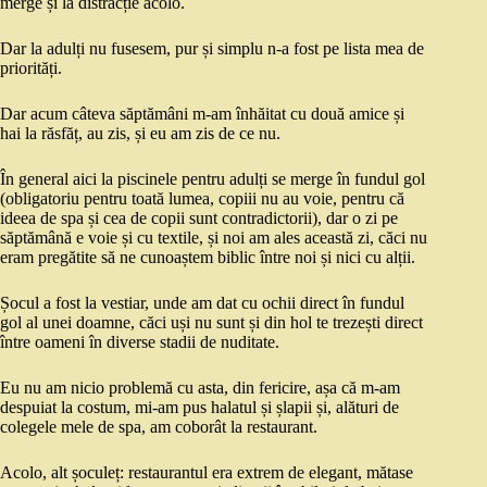
merge și la distracție acolo.
Dar la adulți nu fusesem, pur și simplu n-a fost pe lista mea de
priorități.
Dar acum câteva săptămâni m-am înhăitat cu două amice și
hai la răsfăț, au zis, și eu am zis de ce nu.
În general aici la piscinele pentru adulți se merge în fundul gol
(obligatoriu pentru toată lumea, copiii nu au voie, pentru că
ideea de spa și cea de copii sunt contradictorii), dar o zi pe
săptămână e voie și cu textile, și noi am ales această zi, căci nu
eram pregătite să ne cunoaștem biblic între noi și nici cu alții.
Șocul a fost la vestiar, unde am dat cu ochii direct în fundul
gol al unei doamne, căci uși nu sunt și din hol te trezești direct
între oameni în diverse stadii de nuditate.
Eu nu am nicio problemă cu asta, din fericire, așa că m-am
despuiat la costum, mi-am pus halatul și șlapii și, alături de
colegele mele de spa, am coborât la restaurant.
Acolo, alt șoculeț: restaurantul era extrem de elegant, mătase