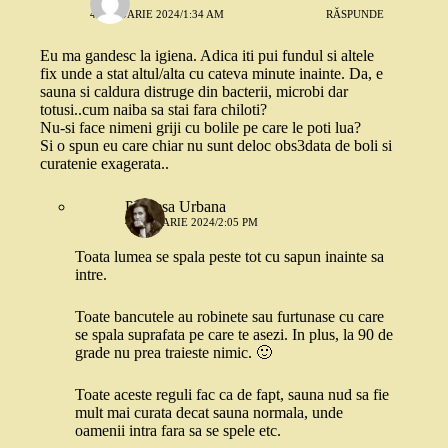
4 IANUARIE 2024/1:34 AM
RĂSPUNDE
Eu ma gandesc la igiena. Adica iti pui fundul si altele
fix unde a stat altul/alta cu cateva minute inainte. Da, e
sauna si caldura distruge din bacterii, microbi dar
totusi..cum naiba sa stai fara chiloti?
Nu-si face nimeni griji cu bolile pe care le poti lua?
Si o spun eu care chiar nu sunt deloc obs3data de boli si
curatenie exagerata..
Printesa Urbana
4 IANUARIE 2024/2:05 PM
Toata lumea se spala peste tot cu sapun inainte sa
intre.
Toate bancutele au robinete sau furtunase cu care
se spala suprafata pe care te asezi. In plus, la 90 de
grade nu prea traieste nimic. 🙂
Toate aceste reguli fac ca de fapt, sauna nud sa fie
mult mai curata decat sauna normala, unde
oamenii intra fara sa se spele etc.