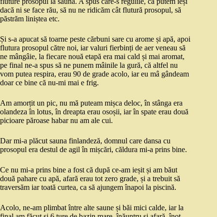
fluture prosopul la saună. A spus care-s regulile, că putem ieși
dacă ni se face rău, să nu ne ridicăm cât flutură prosopul, să
păstrăm liniștea etc.
Și s-a apucat să toarne peste cărbuni sare cu arome și apă, apoi
flutura prosopul către noi, iar valuri fierbinți de aer veneau să
ne mângâie, la fiecare nouă etapă era mai cald și mai aromat,
pe final ne-a spus să ne punem mâinile la gură, că altfel nu
vom putea respira, erau 90 de grade acolo, iar eu mâ gândeam
doar ce bine că nu-mi mai e frig.
Am amorțit un pic, nu mă puteam mișca deloc, în stânga era
olandeza în lotus, în dreapta erau osoșii, iar în spate erau două
picioare păroase habar nu am ale cui.
Dar mi-a plăcut sauna finlandeză, domnul care dansa cu
prosopul era destul de agil în mișcări, căldura mi-a prins bine.
Ce nu mi-a prins bine a fost că după ce-am ieșit și am băut
două pahare cu apă, afară erau tot zero grade, și a trebuit să
traversăm iar toată curtea, ca să ajungem înapoi la piscină.
Acolo, ne-am plimbat între alte saune și băi mici calde, iar la
final am făcut și 6 ture de bazin mare, înăuntru și afară, înot.