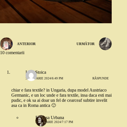
ANTERIOR
URMĂTOR
10 comentarii
Lore Stoica
3 IANUARIE 2024/6:49 PM
RĂSPUNDE
chiar e fara textile? in Ungaria, dupa model Austriaco
Germanic, e un loc unde e fara textile, insa daca esti mai
pudic, e ok sa ai doar un fel de cearceaf subtire invelit
asa ca in Roma antica 🙂
Printesa Urbana
3 IANUARIE 2024/7:17 PM