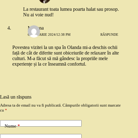
La restaurant toata lumea poarta halat sau prosop.
Nu ai voie nud!
Mariana
6 IANUARIE 2024/12:38 PM
RĂSPUNDE
Povestea vizitei la un spa în Olanda mi-a deschis ochii
față de cât de diferite sunt obiceiurile de relaxare în alte
culturi. M-a făcut să mă gândesc la propriile mele
experiențe și la ce înseamnă confortul.
Lasă un răspuns
Adresa ta de email nu va fi publicată.
Câmpurile obligatorii sunt marcate
cu
*
Nume
*