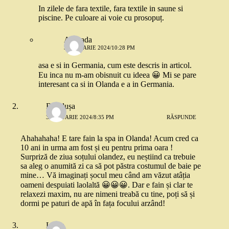
In zilele de fara textile, fara textile in saune si
piscine. Pe culoare ai voie cu prosopuț.
Andrada
3 IANUARIE 2024/10:28 PM
asa e si in Germania, cum este descris in articol.
Eu inca nu m-am obisnuit cu ideea 😀 Mi se pare
interesant ca si in Olanda e a in Germania.
Brîndușa
3 IANUARIE 2024/8:35 PM
RĂSPUNDE
Ahahahaha! E tare fain la spa in Olanda! Acum cred ca
10 ani in urma am fost și eu pentru prima oara !
Surpriză de ziua soțului olandez, eu neștiind ca trebuie
sa aleg o anumită zi ca să pot păstra costumul de baie pe
mine… Vă imaginați șocul meu când am văzut atâția
oameni despuiati laolaltă 😀😀😀. Dar e fain și clar te
relaxezi maxim, nu are nimeni treabă cu tine, poți să și
dormi pe paturi de apă în fața focului arzând!
Lucia