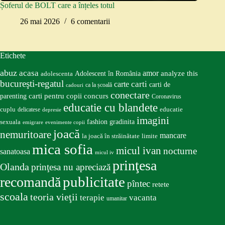
Șoferul de BOLT care a înțeles totul
26 mai 2026
6 comentarii
Etichete
abuz
acasa
amor
Adolescent în România
analyze this
adolescenta
bucureşti-regatul
carte
carti
carti de
ca la școală
cadouri
conectare
carti pentru copii
concurs
parenting
Coronavirus
educatie cu blandete
educatie
cuplu
delicatese
depresie
imagini
fashion
gradinita
sexuala
emigrare
evenimente copii
joacă
nemuritoare
mancare
la joacă în străinătate
limite
mica sofia
micul ivan
nocturne
sanatoasa
micul iv
prinţesa
Olanda
prinţesa nu apreciază
publicitate
recomandă
pîntec
retete
scoala
teoria vieţii
terapie
vacanta
umanitar