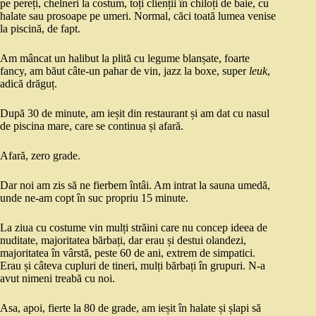
pe pereți, chelneri la costum, toți clienții în chiloți de baie, cu
halate sau prosoape pe umeri. Normal, căci toată lumea venise
la piscină, de fapt.
Am mâncat un halibut la plită cu legume blanșate, foarte
fancy, am băut câte-un pahar de vin, jazz la boxe, super
leuk
,
adică drăguț.
După 30 de minute, am ieșit din restaurant și am dat cu nasul
de piscina mare, care se continua și afară.
Afară, zero grade.
Dar noi am zis să ne fierbem întâi. Am intrat la sauna umedă,
unde ne-am copt în suc propriu 15 minute.
La ziua cu costume vin mulți străini care nu concep ideea de
nuditate, majoritatea bărbați, dar erau și destui olandezi,
majoritatea în vârstă, peste 60 de ani, extrem de simpatici.
Erau și câteva cupluri de tineri, mulți bărbați în grupuri. N-a
avut nimeni treabă cu noi.
Asa, apoi, fierte la 80 de grade, am ieșit în halate și șlapi să