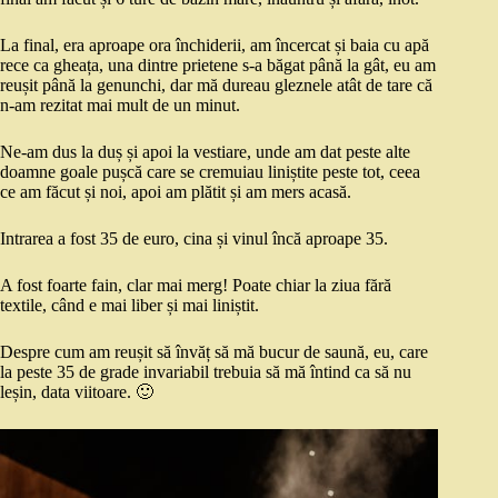
La final, era aproape ora închiderii, am încercat și baia cu apă
rece ca gheața, una dintre prietene s-a băgat până la gât, eu am
reușit până la genunchi, dar mă dureau gleznele atât de tare că
n-am rezitat mai mult de un minut.
Ne-am dus la duș și apoi la vestiare, unde am dat peste alte
doamne goale pușcă care se cremuiau liniștite peste tot, ceea
ce am făcut și noi, apoi am plătit și am mers acasă.
Intrarea a fost 35 de euro, cina și vinul încă aproape 35.
A fost foarte fain, clar mai merg! Poate chiar la ziua fără
textile, când e mai liber și mai liniștit.
Despre cum am reușit să învăț să mă bucur de saună, eu, care
la peste 35 de grade invariabil trebuia să mă întind ca să nu
leșin, data viitoare. 🙂