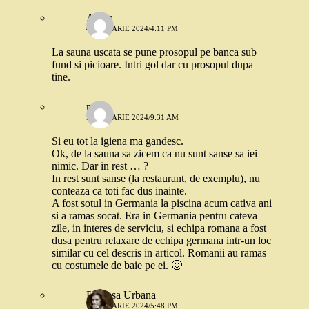
Adina
4 IANUARIE 2024/4:11 PM
La sauna uscata se pune prosopul pe banca sub
fund si picioare. Intri gol dar cu prosopul dupa
tine.
mari
5 IANUARIE 2024/9:31 AM
Si eu tot la igiena ma gandesc.
Ok, de la sauna sa zicem ca nu sunt sanse sa iei
nimic. Dar in rest … ?
In rest sunt sanse (la restaurant, de exemplu), nu
conteaza ca toti fac dus inainte.
A fost sotul in Germania la piscina acum cativa ani
si a ramas socat. Era in Germania pentru cateva
zile, in interes de serviciu, si echipa romana a fost
dusa pentru relaxare de echipa germana intr-un loc
similar cu cel descris in articol. Romanii au ramas
cu costumele de baie pe ei. 🙂
Printesa Urbana
7 IANUARIE 2024/5:48 PM