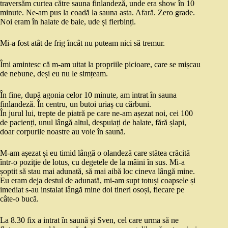
traversăm curtea către sauna finlandeză, unde era show în 10
minute. Ne-am pus la coadă la sauna asta. Afară. Zero grade.
Noi eram în halate de baie, ude și fierbinți.
Mi-a fost atât de frig încât nu puteam nici să tremur.
Îmi amintesc că m-am uitat la propriile picioare, care se mișcau
de nebune, deși eu nu le simțeam.
În fine, după agonia celor 10 minute, am intrat în sauna
finlandeză. În centru, un butoi uriaș cu cărbuni.
În jurul lui, trepte de piatră pe care ne-am așezat noi, cei 100
de pacienți, unul lângă altul, despuiați de halate, fără șlapi,
doar corpurile noastre au voie în saună.
M-am așezat și eu timid lângă o olandeză care stătea crăcită
într-o poziție de lotus, cu degetele de la mâini în sus. Mi-a
șoptit să stau mai adunată, să mai aibă loc cineva lângă mine.
Eu eram deja destul de adunată, mi-am supt totuși coapsele și
imediat s-au instalat lângă mine doi tineri osoși, fiecare pe
câte-o bucă.
La 8.30 fix a intrat în saună și Sven, cel care urma să ne