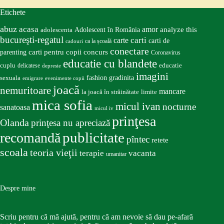
Etichete
abuz
acasa
amor
Adolescent în România
analyze this
adolescenta
bucureşti-regatul
carte
carti
carti de
ca la școală
cadouri
conectare
carti pentru copii
concurs
parenting
Coronavirus
educatie cu blandete
educatie
cuplu
delicatese
depresie
imagini
fashion
gradinita
sexuala
emigrare
evenimente copii
joacă
nemuritoare
mancare
la joacă în străinătate
limite
mica sofia
micul ivan
nocturne
sanatoasa
micul iv
prinţesa
Olanda
prinţesa nu apreciază
publicitate
recomandă
pîntec
retete
scoala
teoria vieţii
terapie
vacanta
umanitar
Despre mine
Scriu pentru că mă ajută, pentru că am nevoie să dau pe-afară