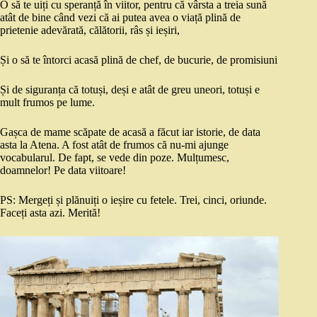
O să te uiți cu speranță în viitor, pentru că vârsta a treia sună
atât de bine când vezi că ai putea avea o viață plină de
prietenie adevărată, călătorii, râs și ieșiri,
Și o să te întorci acasă plină de chef, de bucurie, de promisiuni
Și de siguranța că totuși, deși e atât de greu uneori, totuși e
mult frumos pe lume.
Gașca de mame scăpate de acasă a făcut iar istorie, de data
asta la Atena. A fost atât de frumos că nu-mi ajunge
vocabularul. De fapt, se vede din poze. Mulțumesc,
doamnelor! Pe data viitoare!
PS: Mergeți și plănuiți o ieșire cu fetele. Trei, cinci, oriunde.
Faceți asta azi. Merită!