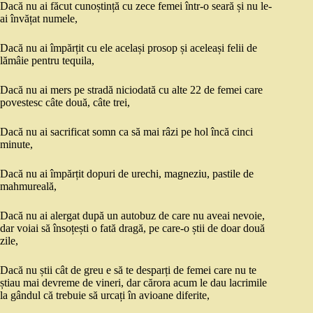
Dacă nu ai făcut cunoștință cu zece femei într-o seară și nu le-
ai învățat numele,
Dacă nu ai împărțit cu ele același prosop și aceleași felii de
lămâie pentru tequila,
Dacă nu ai mers pe stradă niciodată cu alte 22 de femei care
povestesc câte două, câte trei,
Dacă nu ai sacrificat somn ca să mai râzi pe hol încă cinci
minute,
Dacă
nu ai împărțit dopuri de urechi, magneziu, pastile de
mahmureală,
Dacă nu ai alergat după un autobuz de care nu aveai nevoie,
dar voiai să însoțești o fată dragă, pe care-o știi de doar două
zile,
Dacă nu știi cât de greu e să te desparți de femei care nu te
știau mai devreme de vineri, dar cărora acum le dau lacrimile
la gândul că trebuie să urcați în avioane diferite,