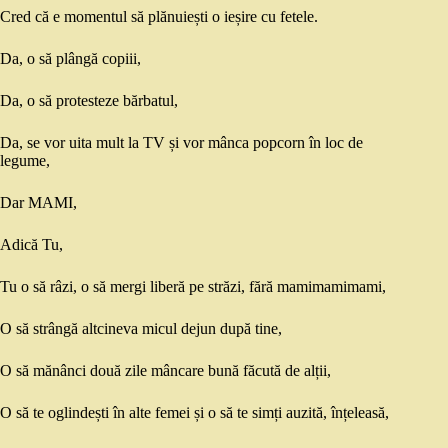
Cred că e momentul să plănuiești o ieșire cu fetele.
Da, o să plângă copiii,
Da, o să protesteze bărbatul,
Da, se vor uita mult la TV și vor mânca popcorn în loc de
legume,
Dar MAMI,
Adică Tu,
Tu o să râzi, o să mergi liberă pe străzi, fără mamimamimami,
O să strângă altcineva micul dejun după tine,
O să mănânci două zile mâncare bună făcută de alții,
O să te oglindești în alte femei și o să te simți auzită, înțeleasă,