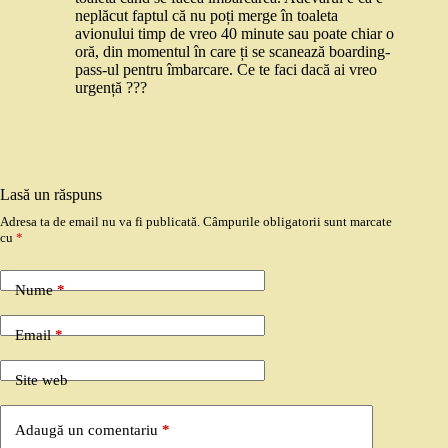
neplăcut faptul că nu poți merge în toaleta
avionului timp de vreo 40 minute sau poate chiar o
oră, din momentul în care ți se scanează boarding-
pass-ul pentru îmbarcare. Ce te faci dacă ai vreo
urgență ???
Lasă un răspuns
Adresa ta de email nu va fi publicată.
Câmpurile obligatorii sunt marcate
cu
*
Nume
*
Email
*
Site web
Adaugă un comentariu
*