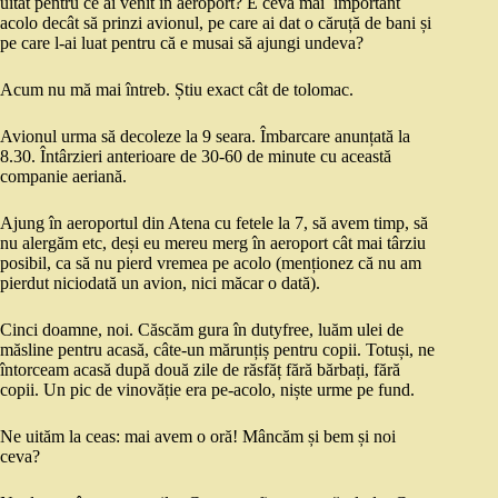
uitat pentru ce ai venit în aeroport? E ceva mai important
acolo decât să prinzi avionul, pe care ai dat o căruță de bani și
pe care l-ai luat pentru că e musai să ajungi undeva?
Acum nu mă mai întreb. Știu exact cât de tolomac.
Avionul urma să decoleze la 9 seara. Îmbarcare anunțată la
8.30. Întârzieri anterioare de 30-60 de minute cu această
companie aeriană.
Ajung în aeroportul din Atena cu fetele la 7, să avem timp, să
nu alergăm etc, deși eu mereu merg în aeroport cât mai târziu
posibil, ca să nu pierd vremea pe acolo (menționez că nu am
pierdut niciodată un avion, nici măcar o dată).
Cinci doamne, noi. Căscăm gura în dutyfree, luăm ulei de
măsline pentru acasă, câte-un mărunțiș pentru copii. Totuși, ne
întorceam acasă după două zile de răsfăț fără bărbați, fără
copii. Un pic de vinovăție era pe-acolo, niște urme pe fund.
Ne uităm la ceas: mai avem o oră! Mâncăm și bem și noi
ceva?