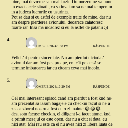
bine, mai devreme sau mai tarziu Dumnezeu ne va pune
in exact acele situatii, ca sa invatam sa ne mai temperam
in a judeca lucrurile cu usurinta.
Pot sa dau si eu astfel de exemple traite de mine, dar nu
am despre pierderea avionului, deoarece calatoresc
foarte rar. Insa ma incadrez si eu la astfel de pățanii :))
Nabe
10 OCTOMBRIE 2024/1:38 PM
RĂSPUNDE
Felicitări pentru sinceritate. Nu am pierdut niciodată
avionul dar am fost pe aproape, era cât pe ce să se
termine îmbarcarea iar eu citeam ceva mai încolo.
Adina
10 OCTOMBRIE 2024/10:29 PM
RĂSPUNDE
Cel mai interesant episod cand am pierdut a fost knd ne-
am prezentat sa lasam bagajele cu checkin facut si ne-a
zis ca zborul nostru a fost cu o zi inainte 😂😂😂…
desi sotu facuse checkin, el diligent l-a facut atunci knd
a primit mesajul ca este open, dar nu a citit si data, eu
nici atat. Mai rau este ca el nu avea nici zi libera luata de