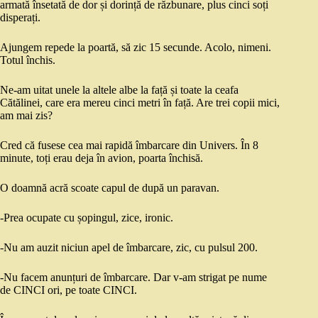
armată însetată de dor și dorință de răzbunare, plus cinci soți
disperați.
Ajungem repede la poartă, să zic 15 secunde. Acolo, nimeni.
Totul închis.
Ne-am uitat unele la altele albe la față și toate la ceafa
Cătălinei, care era mereu cinci metri în față. Are trei copii mici,
am mai zis?
Cred că fusese cea mai rapidă îmbarcare din Univers. În 8
minute, toți erau deja în avion, poarta închisă.
O doamnă acră scoate capul de după un paravan.
-Prea ocupate cu șopingul, zice, ironic.
-Nu am auzit niciun apel de îmbarcare, zic, cu pulsul 200.
-Nu facem anunțuri de îmbarcare. Dar v-am strigat pe nume
de CINCI ori, pe toate CINCI.