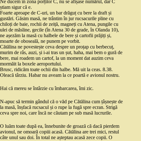
Ne ducem în zona porților C, nu se afișase numărul, dar C
știam sigur că e.
Foarte aproape de C-uri, un bar drăguț cu bere la draft și
gustări. Găsim masă, ne trântim în jur rucsacurile pline cu
chiloți de baie, rochii de zeiță, magneți cu Atena, pungile cu
ulei de măsline, gecile (în Atena 30 de grade, în Olanda 10),
ne așezăm la masă cu halbele de bere și cartofii prăjiți și,
moarte de oboseală, ne punem pe vorbit.
Cătălina ne povestește ceva despre un proțap cu berbecuț,
murim de râs, auzi, și i-ai tras un șut, haha, mai bem o gură de
bere, mai roadem un cartof, la un moment dat auzim ceva
mormăit la boxele aeroportului.
Brusc, ridicăm toate ochii din halbe. Mă uit la ceas. 8.38.
Oleacă târziu. Habar nu aveam la ce poartă e avionul nostru.
Hai că mereu se întârzie cu îmbarcarea, îmi zic.
N-apuc să termin gândul că o văd pe Cătălina cum țâșnește de
la masă, înșfacă rucsacul și o rupe la fugă spre ecran. Strigă
ceva spre noi, care încă ne căutam pe sub masă lucrurile.
O luăm toate după ea, înnebunite de groază că dacă pierdem
avionul, ne omoară copiii acasă. Cătălina are trei mici, restul
câte unul sau doi. În total ne așteptau acasă zece copii. O