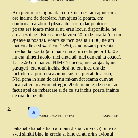
Am pierdut o singura data un zbor, desi am ajuns cu 2
ore inainte de decolare. Am ajuns la poarta, am
confirmat ca zborul pleaca de acolo, dar pentru ca
poarta era foarte mica si nu erau locuri disponibile, ne-
am asezat pe niste scaune la vreo 50 m de poarta (dar cu
spatele la poarta). Poarta se inchidea la 14:00, ne-am
luat cu altele si s-a facut 13:50, cand ne-am prezentat
imediat la poarta (am mai aruncat un ochi pe la 13:30 si
nu era nimeni acolo, nici angajati, nici oameni la coada).
La 13:50 nu mai era NIMENI acolo, nici angajati, nici
pasageri, era totul inchis, desi nu era inca ora de
inchidere a portii (si avionul sigur a plecat de acolo).
Nici pana in ziua de azi nu mi-am dat seama cum au
incarcat ei un avion intreg in 20 de minute, de ce nu au
facut apel de imbarcare si de ce au inchis poarta inainte
de ora de pe bilet…
Diana
9 OCTOMBRIE 2024/12:17 PM
RĂSPUNDE
bahahahahahaha hai ca m-am distrat cu voi :)) bine ca
v-ati simitit bine in grecia si bine ca ati prins avionul