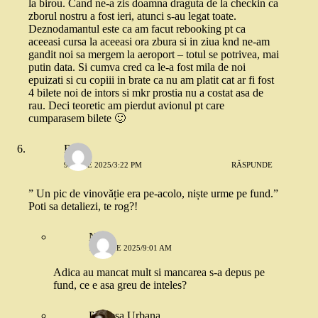
la birou. Cand ne-a zis doamna draguta de la checkin ca
zborul nostru a fost ieri, atunci s-au legat toate.
Deznodamantul este ca am facut rebooking pt ca
aceeasi cursa la aceeasi ora zbura si in ziua knd ne-am
gandit noi sa mergem la aeroport – totul se potrivea, mai
putin data. Si cumva cred ca le-a fost mila de noi
epuizati si cu copiii in brate ca nu am platit cat ar fi fost
4 bilete noi de intors si mkr prostia nu a costat asa de
rau. Deci teoretic am pierdut avionul pt care
cumparasem bilete 🙂
Raul
9 IUNIE 2025/3:22 PM
RĂSPUNDE
” Un pic de vinovăție era pe-acolo, niște urme pe fund.”
Poti sa detaliezi, te rog?!
N.
10 IUNIE 2025/9:01 AM
Adica au mancat mult si mancarea s-a depus pe
fund, ce e asa greu de inteles?
Printesa Urbana