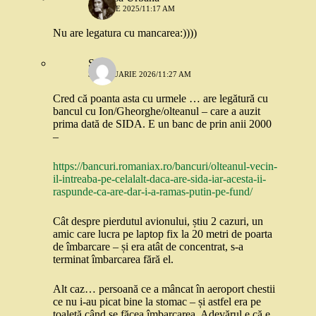
11 IUNIE 2025/11:17 AM
Nu are legatura cu mancarea:))))
Stef
30 IANUARIE 2026/11:27 AM
Cred că poanta asta cu urmele … are legătură cu
bancul cu Ion/Gheorghe/olteanul – care a auzit
prima dată de SIDA. E un banc de prin anii 2000
–
https://bancuri.romaniax.ro/bancuri/olteanul-vecin-
il-intreaba-pe-celalalt-daca-are-sida-iar-acesta-ii-
raspunde-ca-are-dar-i-a-ramas-putin-pe-fund/
Cât despre pierdutul avionului, știu 2 cazuri, un
amic care lucra pe laptop fix la 20 metri de poarta
de îmbarcare – și era atât de concentrat, s-a
terminat îmbarcarea fără el.
Alt caz… persoană ce a mâncat în aeroport chestii
ce nu i-au picat bine la stomac – și astfel era pe
toaletă când se făcea îmbarcarea. Adevărul e că e