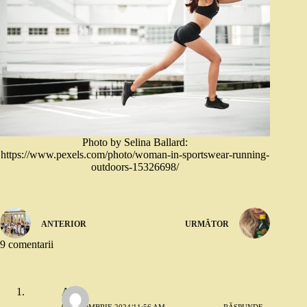
Photo by Selina Ballard:
https://www.pexels.com/photo/woman-in-sportswear-running-
outdoors-15326698/
ANTERIOR
URMĂTOR
9 comentarii
AM
9 OCTOMBRIE 2024/11:56 AM
RĂSPUNDE