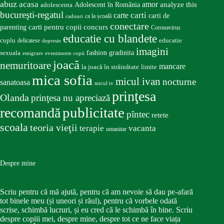
abuz
acasa
amor
Adolescent în România
analyze this
adolescenta
bucureşti-regatul
carte
carti
carti de
ca la școală
cadouri
conectare
carti pentru copii
concurs
parenting
Coronavirus
educatie cu blandete
educatie
cuplu
delicatese
depresie
imagini
fashion
gradinita
sexuala
emigrare
evenimente copii
joacă
nemuritoare
mancare
la joacă în străinătate
limite
mica sofia
micul ivan
nocturne
sanatoasa
micul iv
prinţesa
Olanda
prinţesa nu apreciază
publicitate
recomandă
pîntec
retete
scoala
teoria vieţii
terapie
vacanta
umanitar
Despre mine
Scriu pentru că mă ajută, pentru că am nevoie să dau pe-afară
tot binele meu (și uneori și răul), pentru că vorbele odată
scrise, schimbă lucruri, și eu cred că le schimbă în bine. Scriu
despre copiii mei, despre mine, despre tot ce ne face viața