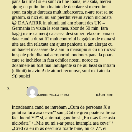
pana la urma! si eu sunt ca tine Ioana, relaxata, mereu
ajung cu putin timp inainte de decolare si mereu imi
spun ca sigur dureaza mult imbarcarea, n-are rost sa ne
grabim. si nici eu nu am pierdut vreun avion niciodata
😀 DAAARRR in ultimii ani am zburat des UK –
Germania in vizita la sora mea, zbor de 50 min, fara
bagaj mare ca merg ca acasa desi super relaxare pana o
data cand a durat fff mult controlul bagajelor de mana si
uite asa din relaxata am ajuns panicata si am alergat cu
un baietel maaaaare de 2 ani in marsupiu si cu un rucsac
in spate prin ditamai aeroportul londonez pana la poarta
care se inchidea in fata ochilor nostri. noroc ca
doamnele au fost mai indulgente si ne-au lasat sa intram
(ultimii) in avion! de atunci recunosc, sunt mai atenta
:))) pupici
Mara
9 OCTOMBRIE 2024/4:03 PM
RĂSPUNDE
Intotdeauna cand ne intrebam „Cum de persoana X a
putut sa faca asa ceva?” sau „Cat de greu poate sa fie sa
faci lucrul Y?” si, automat, gandim si „Eu n-as face asta
niciodata” / „Mie nu mi s-ar putea intampla asa ceva” /
„Cred ca eu m-as descurca foarte bine, nu ca Z”, ei