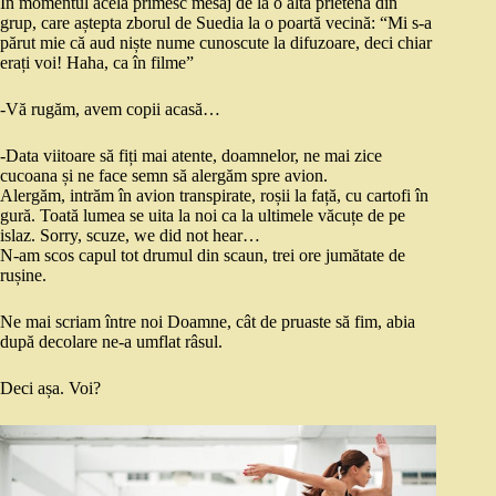
În momentul acela primesc mesaj de la o altă prietenă din
grup, care aștepta zborul de Suedia la o poartă vecină: “Mi s-a
părut mie că aud niște nume cunoscute la difuzoare, deci chiar
erați voi! Haha, ca în filme”
-Vă rugăm, avem copii acasă…
-Data viitoare să fiți mai atente, doamnelor, ne mai zice
cucoana și ne face semn să alergăm spre avion.
Alergăm, intrăm în avion transpirate, roșii la față, cu cartofi în
gură. Toată lumea se uita la noi ca la ultimele văcuțe de pe
islaz. Sorry, scuze, we did not hear…
N-am scos capul tot drumul din scaun, trei ore jumătate de
rușine.
Ne mai scriam între noi Doamne, cât de pruaste să fim, abia
după decolare ne-a umflat râsul.
Deci așa. Voi?