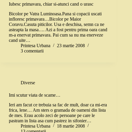
Iubesc primavara, chiar si-atunci cand o urasc
Bicolor pe Vatra Luminoasa.Pana si copacii uscati
infloresc primavara…Bicolor pe Maior
Coravu.Casuta piticilor. Usa e deschisa, semn ca ne
asteapta la masa…. Azi a fost pentru prima oara cand
m-a enervat primavara. Pai cum sa nu ma enerveze
cand uite…
Printesa Urbana
23 martie 2008
3 comentarii
Diverse
Imi scutur viata de scame…
Ieri am facut ce trebuia sa fac de mult, doar ca mi-era
frica, lene… Am sters o gramada de oameni din lista
de mes. Erau acolo zeci de persoane pe care le
pastram in lista asa cum pastrez in sifonier…
Printesa Urbana
18 martie 2008
13 comentarii