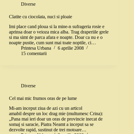
Diverse
Clatite cu ciocolata, nuci si ploaie
Imi place cand ploua si la mine-n sufrageria rosie e
aprinsa doar o veioza mica alba. Trag draperiile grele
si ma simt de parca afara e noapte. Doar ca nu e o
noapte pustie, cum sunt mai toate noptile, ci…
Printesa Urbana
6 aprilie 2008
15 comentarii
Diverse
Cel mai mic frumos oras de pe lume
Mi-am inceput ziua de azi cu un articol
amabil despre un loc drag mie (multumesc Crina):
„Pana mai ieri doar un oras de provincie inecat de
somaj si saracie, Piatra Neamt a inceput sa se
dezvolte rapid, sustinut de trei motoare…