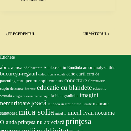
PRECEDENTUL
URMĂTORUL
Etichete
abuz
acasa
amor
Adolescent în România
analyze this
adolescenta
bucureşti-regatul
carte
carti
carti de
ca la școală
cadouri
conectare
carti pentru copii
concurs
parenting
Coronavirus
educatie cu blandete
educatie
cuplu
delicatese
depresie
imagini
fashion
gradinita
sexuala
emigrare
evenimente copii
joacă
nemuritoare
mancare
la joacă în străinătate
limite
mica sofia
micul ivan
nocturne
sanatoasa
micul iv
prinţesa
Olanda
prinţesa nu apreciază
publicitate
recomandă