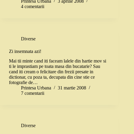
Printesa Urbana
3 aprilie 2008
4 comentarii
Diverse
Zi insemnata azi!
Mai tii minte cand iti faceam lalele din hartie mov si
ti le imprastiam pe toata masa din bucatarie? Sau
cand iti cream o felicitare din frezii presate in
dictionar, cu poza ta, decupata din cine stie ce
fotografie de…
Printesa Urbana
31 martie 2008
7 comentarii
Diverse