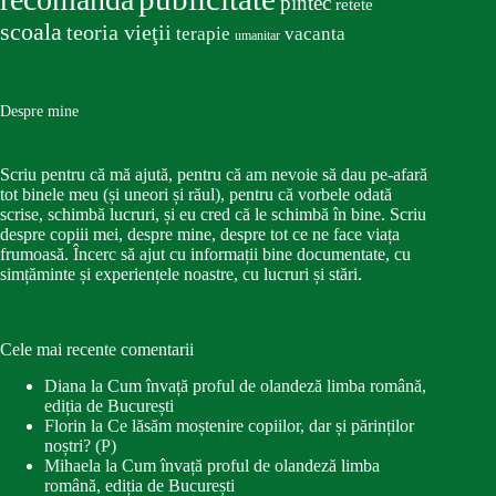
pîntec
retete
scoala
teoria vieţii
terapie
vacanta
umanitar
Despre mine
Scriu pentru că mă ajută, pentru că am nevoie să dau pe-afară
tot binele meu (și uneori și răul), pentru că vorbele odată
scrise, schimbă lucruri, și eu cred că le schimbă în bine. Scriu
despre copiii mei, despre mine, despre tot ce ne face viața
frumoasă. Încerc să ajut cu informații bine documentate, cu
simțăminte și experiențele noastre, cu lucruri și stări.
Cele mai recente comentarii
Diana
la
Cum învață proful de olandeză limba română,
ediția de București
Florin
la
Ce lăsăm moștenire copiilor, dar și părinților
noștri? (P)
Mihaela
la
Cum învață proful de olandeză limba
română, ediția de București