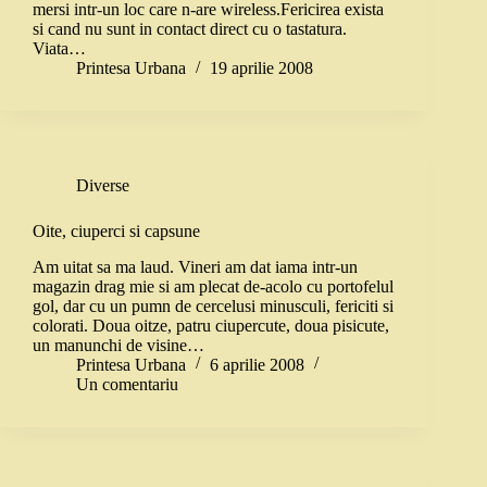
mersi intr-un loc care n-are wireless.Fericirea exista
si cand nu sunt in contact direct cu o tastatura.
Viata…
Printesa Urbana
19 aprilie 2008
Diverse
Oite, ciuperci si capsune
Am uitat sa ma laud. Vineri am dat iama intr-un
magazin drag mie si am plecat de-acolo cu portofelul
gol, dar cu un pumn de cercelusi minusculi, fericiti si
colorati. Doua oitze, patru ciupercute, doua pisicute,
un manunchi de visine…
Printesa Urbana
6 aprilie 2008
Un comentariu