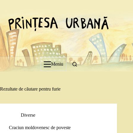
Sari
la
conținut
Meniu
Rezultate de căutare pentru furie
Diverse
Craciun moldovenesc de poveste