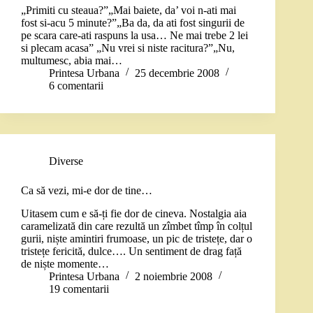
„Primiti cu steaua?”„Mai baiete, da’ voi n-ati mai
fost si-acu 5 minute?”„Ba da, da ati fost singurii de
pe scara care-ati raspuns la usa… Ne mai trebe 2 lei
si plecam acasa” „Nu vrei si niste racitura?”„Nu,
multumesc, abia mai…
Printesa Urbana
25 decembrie 2008
6 comentarii
Diverse
Ca să vezi, mi-e dor de tine…
Uitasem cum e să-ți fie dor de cineva. Nostalgia aia
caramelizată din care rezultă un zîmbet tîmp în colțul
gurii, niște amintiri frumoase, un pic de tristețe, dar o
tristețe fericită, dulce…. Un sentiment de drag față
de niște momente…
Printesa Urbana
2 noiembrie 2008
19 comentarii