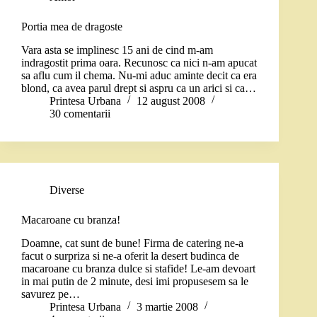
Portia mea de dragoste
Vara asta se implinesc 15 ani de cind m-am
indragostit prima oara. Recunosc ca nici n-am apucat
sa aflu cum il chema. Nu-mi aduc aminte decit ca era
blond, ca avea parul drept si aspru ca un arici si ca…
Printesa Urbana
12 august 2008
30 comentarii
Diverse
Macaroane cu branza!
Doamne, cat sunt de bune! Firma de catering ne-a
facut o surpriza si ne-a oferit la desert budinca de
macaroane cu branza dulce si stafide! Le-am devoart
in mai putin de 2 minute, desi imi propusesem sa le
savurez pe…
Printesa Urbana
3 martie 2008