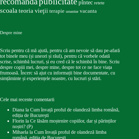
publicitate
recomandă
pîntec
retete
scoala
teoria vieţii
terapie
vacanta
umanitar
Despre mine
Scriu pentru că mă ajută, pentru că am nevoie să dau pe-afară
tot binele meu (și uneori și răul), pentru că vorbele odată
scrise, schimbă lucruri, și eu cred că le schimbă în bine. Scriu
despre copiii mei, despre mine, despre tot ce ne face viața
frumoasă. Încerc să ajut cu informații bine documentate, cu
simțăminte și experiențele noastre, cu lucruri și stări.
Cele mai recente comentarii
Diana
la
Cum învață proful de olandeză limba română,
ediția de București
Florin
la
Ce lăsăm moștenire copiilor, dar și părinților
noștri? (P)
Mihaela
la
Cum învață proful de olandeză limba
română, ediția de București