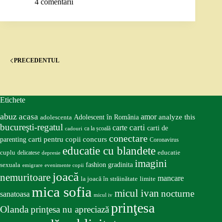
4 comentarii
PRECEDENTUL
Etichete
abuz
acasa
amor
Adolescent în România
analyze this
adolescenta
bucureşti-regatul
carte
carti
carti de
ca la școală
cadouri
conectare
carti pentru copii
concurs
parenting
Coronavirus
educatie cu blandete
educatie
cuplu
delicatese
depresie
imagini
fashion
gradinita
sexuala
emigrare
evenimente copii
joacă
nemuritoare
mancare
la joacă în străinătate
limite
mica sofia
micul ivan
nocturne
sanatoasa
micul iv
prinţesa
Olanda
prinţesa nu apreciază