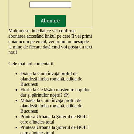
Mulțumesc, imediat ce vei confirma
abonarea accesând linkul pe care îl vei primi
chiar acum pe email, vei primi un mesaj de
la mine de fiecare dată cînd voi posta un text
nou!
Cele mai noi comentarii
Diana
la
Cum învață proful de
olandeză limba română, ediția de
București
Florin
la
Ce lăsăm moștenire copiilor,
dar și părinților noștri? (P)
Mihaela
la
Cum învață proful de
olandeză limba română, ediția de
București
Printesa Urbana
la
Șoferul de BOLT
care a înțeles totul
Printesa Urbana
la
Șoferul de BOLT
care a înțeles totul