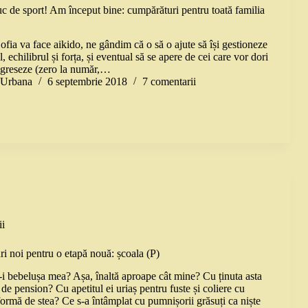
c de sport! Am început bine: cumpărături pentru toată familia
ofia va face aikido, ne gândim că o să o ajute să își gestioneze
, echilibrul și forța, și eventual să se apere de cei care vor dori
agreseze (zero la număr,…
a Urbana
6 septembrie 2018
7 comentarii
i
ri noi pentru o etapă nouă: școala (P)
a-i bebelușa mea? Așa, înaltă aproape cât mine? Cu ținuta asta
e pension? Cu apetitul ei uriaș pentru fuste și coliere cu
ormă de stea? Ce s-a întâmplat cu pumnișorii grăsuți ca niște