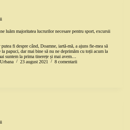
i
ne luăm majoritatea lucrurilor necesare pentru sport, excursii
r putea fi despre când, Doamne, iartă-mă, a ajuns fie-mea să
e la papuci, dar mai bine să nu ne deprimăm cu toții acum la
ai suntem la prima tinerețe și mai avem…
a Urbana
23 august 2021
8 comentarii
i