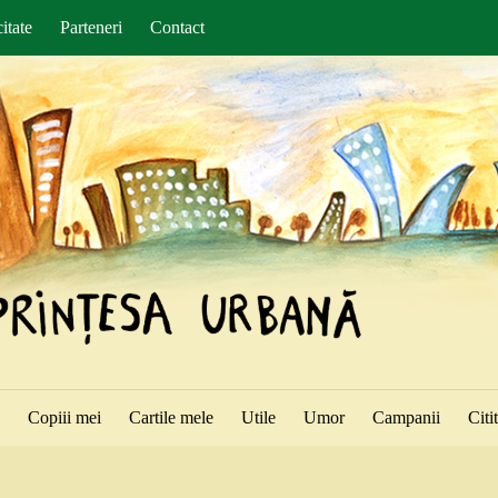
itate
Parteneri
Contact
ă
Copiii mei
Cartile mele
Utile
Umor
Campanii
Citi