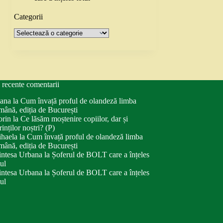
Categorii
Categorii
 recente comentarii
ana
la
Cum învață proful de olandeză limba
mână, ediția de București
orin
la
Ce lăsăm moștenire copiilor, dar și
rinților noștri? (P)
haela
la
Cum învață proful de olandeză limba
mână, ediția de București
intesa Urbana
la
Șoferul de BOLT care a înțeles
tul
intesa Urbana
la
Șoferul de BOLT care a înțeles
tul