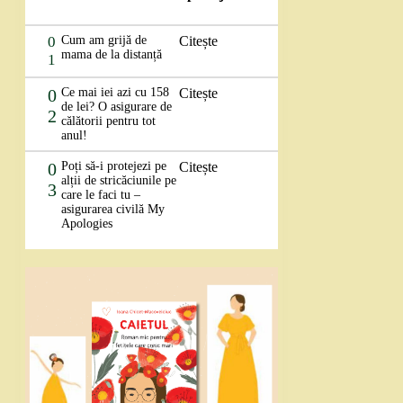
0
Cum am grijă de
Citește
mama de la distanță
1
0
Ce mai iei azi cu 158
Citește
de lei? O asigurare de
2
călătorii pentru tot
anul!
0
Poți să-i protejezi pe
Citește
alții de stricăciunile pe
3
care le faci tu –
asigurarea civilă My
Apologies