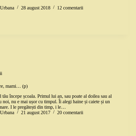
a Urbana
28 august 2018
12 comentarii
i
re, mami… (p)
 tău începe școala. Primul lui an, sau poate al doilea sau al
u noi, nu e mai ușor cu timpul. Îi alegi haine și caiete și un
re. I le pregătești din timp, i le…
a Urbana
21 august 2017
20 comentarii