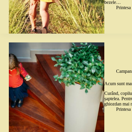
bezele…
Printes
Campani
Acum sunt ma
Curând, copilul
șaptelea. Pentr
ghiozdan mai ma
Printes