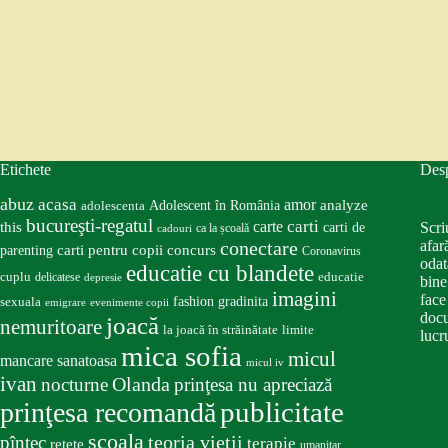
Etichete
Des
abuz
acasa
amor
Adolescent în România
analyze
adolescenta
bucureşti-regatul
carte
carti
this
Scri
carti de
ca la școală
cadouri
conectare
afar
carti pentru copii
concurs
parenting
Coronavirus
odat
educatie cu blandete
educatie
cuplu
delicatese
depresie
bine
imagini
face
fashion
gradinita
sexuala
emigrare
evenimente copii
docu
joacă
nemuritoare
la joacă în străinătate
limite
lucru
mica sofia
micul
mancare sanatoasa
micul iv
ivan
nocturne
Olanda
prinţesa nu apreciază
publicitate
prinţesa recomandă
scoala
teoria vieţii
pîntec
terapie
retete
umanitar