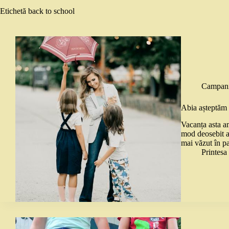
Etichetă
back to school
Campani
Abia așteptăm s
Vacanța asta a
mod deosebit as
mai văzut în p
Printes