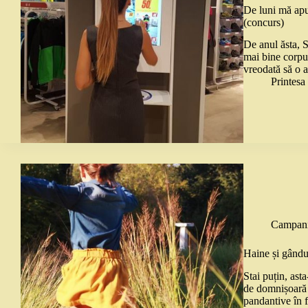
De luni mă apu
(concurs)
De anul ăsta, S
mai bine corpul
vreodată să o 
Printes
Campani
Haine și gându
Stai puțin, ast
de domnișoară d
pandantive în f