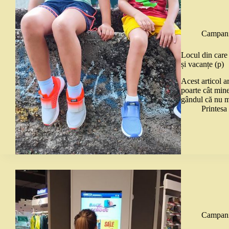
Campani
Locul din care 
și vacanțe (p)
Acest articol a
poarte cât min
gândul că nu m
Printes
Campani