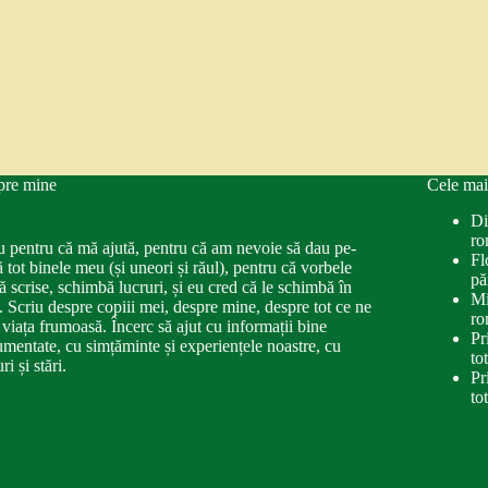
pre mine
Cele mai
Di
ro
u pentru că mă ajută, pentru că am nevoie să dau pe-
Fl
ă tot binele meu (și uneori și răul), pentru că vorbele
pă
ă scrise, schimbă lucruri, și eu cred că le schimbă în
Mi
. Scriu despre copiii mei, despre mine, despre tot ce ne
ro
 viața frumoasă. Încerc să ajut cu informații bine
Pr
mentate, cu simțăminte și experiențele noastre, cu
to
ri și stări.
Pr
to