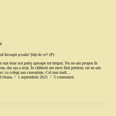
i
ă înceapă școala! Știți de ce? (P)
m stat doar noi patru aproape tot timpul. Nu ne-am propus în
ta, dar așa a ieșit. În călătorii am mers fără prieteni, rar ne-am
arc cu colegi sau cunoștințe. Cel mai mult…
a Urbana
1 septembrie 2021
5 comentarii