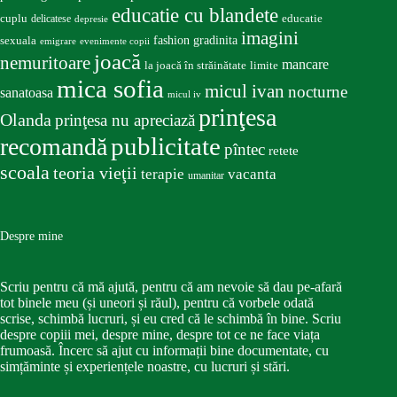
educatie cu blandete
educatie
cuplu
delicatese
depresie
imagini
fashion
gradinita
sexuala
emigrare
evenimente copii
joacă
nemuritoare
mancare
la joacă în străinătate
limite
mica sofia
micul ivan
nocturne
sanatoasa
micul iv
prinţesa
Olanda
prinţesa nu apreciază
publicitate
recomandă
pîntec
retete
scoala
teoria vieţii
terapie
vacanta
umanitar
Despre mine
Scriu pentru că mă ajută, pentru că am nevoie să dau pe-afară
tot binele meu (și uneori și răul), pentru că vorbele odată
scrise, schimbă lucruri, și eu cred că le schimbă în bine. Scriu
despre copiii mei, despre mine, despre tot ce ne face viața
frumoasă. Încerc să ajut cu informații bine documentate, cu
simțăminte și experiențele noastre, cu lucruri și stări.