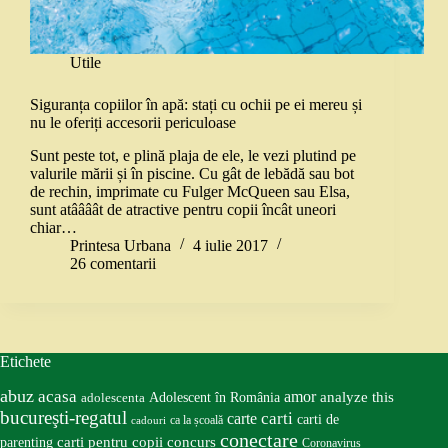
Utile
Siguranța copiilor în apă: stați cu ochii pe ei mereu și
nu le oferiți accesorii periculoase
Sunt peste tot, e plină plaja de ele, le vezi plutind pe
valurile mării și în piscine. Cu gât de lebădă sau bot
de rechin, imprimate cu Fulger McQueen sau Elsa,
sunt atâââât de atractive pentru copii încât uneori
chiar…
Printesa Urbana
4 iulie 2017
26 comentarii
Etichete
abuz
acasa
amor
Adolescent în România
analyze this
adolescenta
bucureşti-regatul
carte
carti
carti de
ca la școală
cadouri
conectare
carti pentru copii
concurs
parenting
Coronavirus