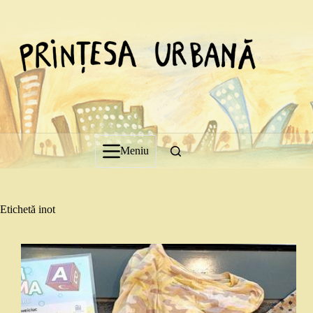
Sari
la
conținut
Meniu
Etichetă
inot