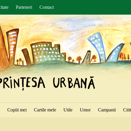
itate
Parteneri
Contact
ă
Copiii mei
Cartile mele
Utile
Umor
Campanii
Citi