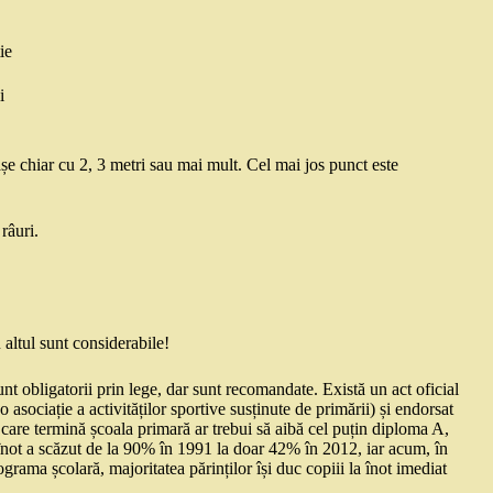
ie
i
așe chiar cu 2, 3 metri sau mai mult. Cel mai jos punct este
râuri.
u altul sunt considerabile!
nt obligatorii prin lege, dar sunt recomandate. Există un act oficial
ciație a activităților sportive susținute de primării) și endorsat
l care termină școala primară ar trebui să aibă cel puțin diploma A,
e înot a scăzut de la 90% în 1991 la doar 42% în 2012, iar acum, în
rama școlară, majoritatea părinților își duc copiii la înot imediat