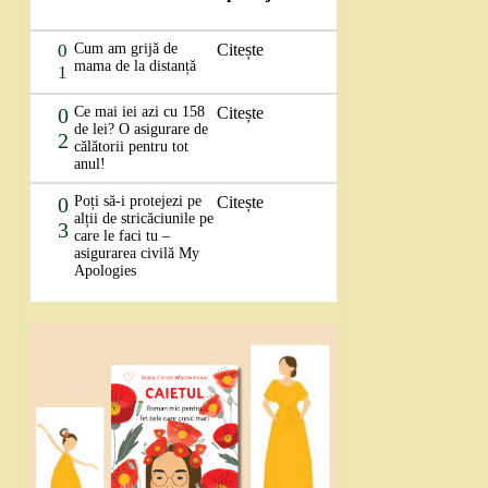
0
Cum am grijă de
Citește
mama de la distanță
1
0
Ce mai iei azi cu 158
Citește
de lei? O asigurare de
2
călătorii pentru tot
anul!
0
Poți să-i protejezi pe
Citește
alții de stricăciunile pe
3
care le faci tu –
asigurarea civilă My
Apologies