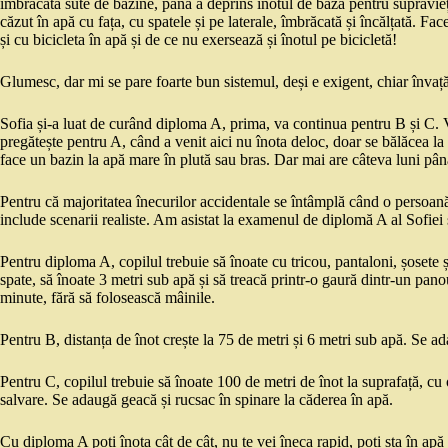
îmbrăcată sute de bazine, până a deprins înotul de bază pentru supraviețui
căzut în apă cu fața, cu spatele și pe laterale, îmbrăcată și încălțată. 
și cu bicicleta în apă și de ce nu exersează și înotul pe bicicletă!
Glumesc, dar mi se pare foarte bun sistemul, deși e exigent, chiar învață
Sofia și-a luat de curând diploma A, prima, va continua pentru B și C. 
pregătește pentru A, când a venit aici nu înota deloc, doar se bălăcea l
face un bazin la apă mare în plută sau bras. Dar mai are câteva luni pân
Pentru că majoritatea înecurilor accidentale se întâmplă când o persoană
include scenarii realiste. Am asistat la examenul de diplomă A al Sofiei 
Pentru diploma A, copilul trebuie să înoate cu tricou, pantaloni, șosete 
spate, să înoate 3 metri sub apă și să treacă printr-o gaură dintr-un panou
minute, fără să folosească mâinile.
Pentru B, distanța de înot crește la 75 de metri și 6 metri sub apă. Se a
Pentru C, copilul trebuie să înoate 100 de metri de înot la suprafață, cu
salvare. Se adaugă geacă și rucsac în spinare la căderea în apă.
Cu diploma A poți înota cât de cât, nu te vei îneca rapid, poți sta în ap