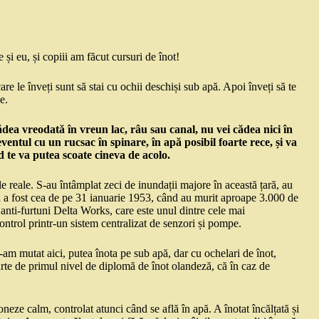
e și eu, și copiii am făcut cursuri de înot!
are le înveți sunt să stai cu ochii deschiși sub apă. Apoi înveți să te
e.
cădea vreodată în vreun lac, râu sau canal, nu vei cădea nici în
 eventul cu un rucsac în spinare, în apă posibil foarte rece, și va
nd te va putea scoate cineva de acolo.
ele reale. S-au întâmplat zeci de inundații majore în această țară, au
ă a fost cea de pe 31 ianuarie 1953, când au murit aproape 3.000 de
 anti-furtuni Delta Works, care este unul dintre cele mai
ntrol printr-un sistem centralizat de senzori și pompe.
e-am mutat aici, putea înota pe sub apă, dar cu ochelari de înot,
eparte de primul nivel de diplomă de înot olandeză, că în caz de
oneze calm, controlat atunci când se află în apă. A înotat încălțată și