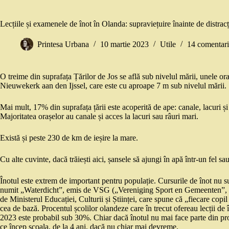
Lecțiile și examenele de înot în Olanda: supraviețuire înainte de distracț
Printesa Urbana
10 martie 2023
Utile
14 comentari
O treime din suprafața Țărilor de Jos se află sub nivelul mării, unele or
Nieuwekerk aan den Ijssel, care este cu aproape 7 m sub nivelul mării.
Mai mult, 17% din suprafața țării este acoperită de ape: canale, lacuri și 
Majoritatea orașelor au canale și acces la lacuri sau râuri mari.
Există și peste 230 de km de ieșire la mare.
Cu alte cuvinte, dacă trăiești aici, șansele să ajungi în apă într-un fel sa
Înotul este extrem de important pentru populație. Cursurile de înot nu su
numit „Waterdicht”, emis de VSG („Vereniging Sport en Gemeenten”, o aso
de Ministerul Educației, Culturii și Științei, care spune că „fiecare copi
cea de bază. Procentul școlilor olandeze care în trecut ofereau lecții d
2023 este probabil sub 30%. Chiar dacă înotul nu mai face parte din prog
ce încep școala, de la 4 ani, dacă nu chiar mai devreme.