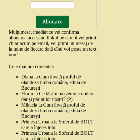
Mulțumesc, imediat ce vei confirma
abonarea accesând linkul pe care îl vei primi
chiar acum pe email, vei primi un mesaj de
la mine de fiecare dată cînd voi posta un text
nou!
Cele mai noi comentarii
Diana
la
Cum învață proful de
olandeză limba română, ediția de
București
Florin
la
Ce lăsăm moștenire copiilor,
dar și părinților noștri? (P)
Mihaela
la
Cum învață proful de
olandeză limba română, ediția de
București
Printesa Urbana
la
Șoferul de BOLT
care a înțeles totul
Printesa Urbana
la
Șoferul de BOLT
care a înțeles totul