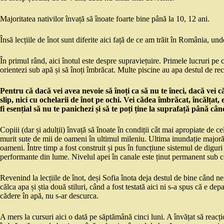
Majoritatea nativilor învață să înoate foarte bine până la 10, 12 ani.
Însă lecțiile de înot sunt diferite aici față de ce am trăit în România, und
În primul rând, aici înotul este despre supraviețuire. Primele lucruri pe c
orientezi sub apă și să înoți îmbrăcat. Multe piscine au apa destul de rec
Pentru că dacă vei avea nevoie să înoți ca să nu te îneci, dacă vei 
slip, nici cu ochelarii de înot pe ochi. Vei cădea îmbrăcat, încălțat,
fi esențial să nu te panichezi și să te poți ține la suprafață până câ
Copiii (dar și adulții) învață să înoate în condiții cât mai apropiate de c
murit sute de mii de oameni în ultimul mileniu. Ultima inundație major
oameni. Între timp a fost construit și pus în funcțiune sistemul de diguri
performante din lume. Nivelul apei în canale este ținut permanent sub co
Revenind la lecțiile de înot, deși Sofia înota deja destul de bine când n
călca apa și știa două stiluri, când a fost testată aici ni s-a spus că e d
cădere în apă, nu s-ar descurca.
A mers la cursuri aici o dată pe săptămână cinci luni. A învățat să reacți