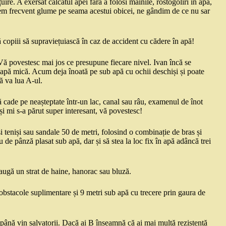
re. A exersat călcatul apei fără a folosi mâinile, rostogoliri în apă,
Facem frecvent glume pe seama acestui obicei, ne gândim de ce nu sar
 copiii să supraviețuiască în caz de accident cu cădere în apă!
Vă povestesc mai jos ce presupune fiecare nivel. Ivan încă se
a apă mică. Acum deja înoată pe sub apă cu ochii deschiși și poate
ă va lua A-ul.
 cade pe neașteptate într-un lac, canal sau râu, examenul de înot
și mi s-a părut super interesant, vă povestesc!
și teniși sau sandale 50 de metri, folosind o combinație de bras și
 de pânză plasat sub apă, dar și să stea la loc fix în apă adâncă trei
daugă un strat de haine, hanorac sau bluză.
 obstacole suplimentare și 9 metri sub apă cu trecere prin gaura de
ă până vin salvatorii. Dacă ai B înseamnă că ai mai multă rezistență