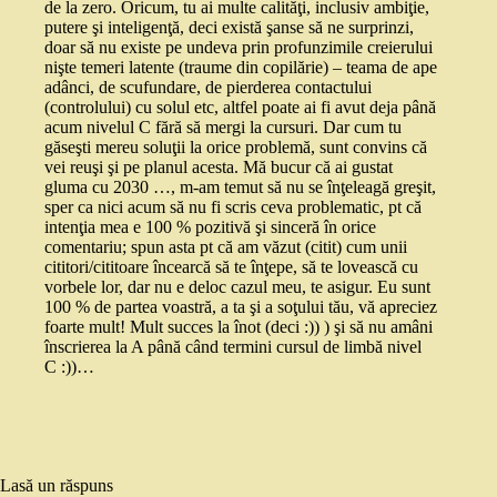
de la zero. Oricum, tu ai multe calităţi, inclusiv ambiţie,
putere şi inteligenţă, deci există şanse să ne surprinzi,
doar să nu existe pe undeva prin profunzimile creierului
nişte temeri latente (traume din copilărie) – teama de ape
adânci, de scufundare, de pierderea contactului
(controlului) cu solul etc, altfel poate ai fi avut deja până
acum nivelul C fără să mergi la cursuri. Dar cum tu
găseşti mereu soluţii la orice problemă, sunt convins că
vei reuşi şi pe planul acesta. Mă bucur că ai gustat
gluma cu 2030 …, m-am temut să nu se înţeleagă greşit,
sper ca nici acum să nu fi scris ceva problematic, pt că
intenţia mea e 100 % pozitivă şi sinceră în orice
comentariu; spun asta pt că am văzut (citit) cum unii
cititori/cititoare încearcă să te înţepe, să te lovească cu
vorbele lor, dar nu e deloc cazul meu, te asigur. Eu sunt
100 % de partea voastră, a ta şi a soţului tău, vă apreciez
foarte mult! Mult succes la înot (deci :)) ) şi să nu amâni
înscrierea la A până când termini cursul de limbă nivel
C :))…
Lasă un răspuns