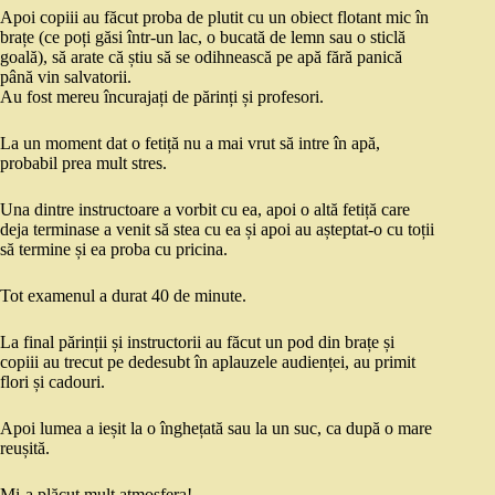
Apoi copiii au făcut proba de plutit cu un obiect flotant mic în
brațe (ce poți găsi într-un lac, o bucată de lemn sau o sticlă
goală), să arate că știu să se odihnească pe apă fără panică
până vin salvatorii.
Au fost mereu încurajați de părinți și profesori.
La un moment dat o fetiță nu a mai vrut să intre în apă,
probabil prea mult stres.
Una dintre instructoare a vorbit cu ea, apoi o altă fetiță care
deja terminase a venit să stea cu ea și apoi au așteptat-o cu toții
să termine și ea proba cu pricina.
Tot examenul a durat 40 de minute.
La final părinții și instructorii au făcut un pod din brațe și
copiii au trecut pe dedesubt în aplauzele audienței, au primit
flori și cadouri.
Apoi lumea a ieșit la o înghețată sau la un suc, ca după o mare
reușită.
Mi-a plăcut mult atmosfera!