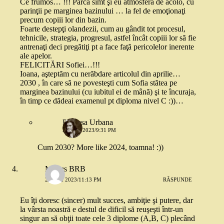
Ce frumos… !!! Parcă simt şi eu atmosfera de acolo, cu
parinţii pe marginea bazinului … la fel de emoţionaţi
precum copiii lor din bazin.
Foarte destepţi olandezii, cum au gândit tot procesul,
tehnicile, strategia, progresul, astfel încât copiii lor să fie
antrenaţi deci pregătiţi pt a face faţă pericolelor inerente
ale apelor.
FELICITĂRI Sofiei…!!!
Ioana, aşteptăm cu nerăbdare articolul din aprilie…
2030 , în care să ne povesteşti cum Sofia stătea pe
marginea bazinului (cu iubitul ei de mână) şi te încuraja,
în timp ce dădeai examenul pt diploma nivel C :))…
Printesa Urbana
28 MAI 2023/9:31 PM
Cum 2030? More like 2024, toamna! :))
Marius BRB
28 MAI 2023/11:13 PM
RĂSPUNDE
Eu îţi doresc (sincer) mult succes, ambiţie şi putere, dar
la vârsta noastră e destul de dificil să reuşeşti într-un
singur an să obţii toate cele 3 diplome (A,B, C) plecând