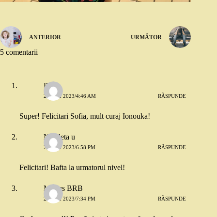
ANTERIOR
URMĂTOR
5 comentarii
PH
26 MAI 2023/4:46 AM
RĂSPUNDE
Super! Felicitari Sofia, mult curaj Ionouka!
Nicoleta u
26 MAI 2023/6:58 PM
RĂSPUNDE
Felicitari! Bafta la urmatorul nivel!
Marius BRB
26 MAI 2023/7:34 PM
RĂSPUNDE