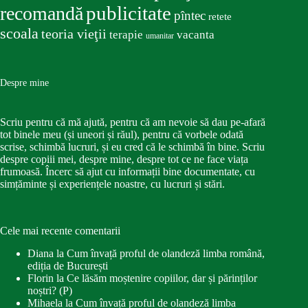
publicitate
recomandă
pîntec
retete
scoala
teoria vieţii
terapie
vacanta
umanitar
Despre mine
Scriu pentru că mă ajută, pentru că am nevoie să dau pe-afară
tot binele meu (și uneori și răul), pentru că vorbele odată
scrise, schimbă lucruri, și eu cred că le schimbă în bine. Scriu
despre copiii mei, despre mine, despre tot ce ne face viața
frumoasă. Încerc să ajut cu informații bine documentate, cu
simțăminte și experiențele noastre, cu lucruri și stări.
Cele mai recente comentarii
Diana
la
Cum învață proful de olandeză limba română,
ediția de București
Florin
la
Ce lăsăm moștenire copiilor, dar și părinților
noștri? (P)
Mihaela
la
Cum învață proful de olandeză limba