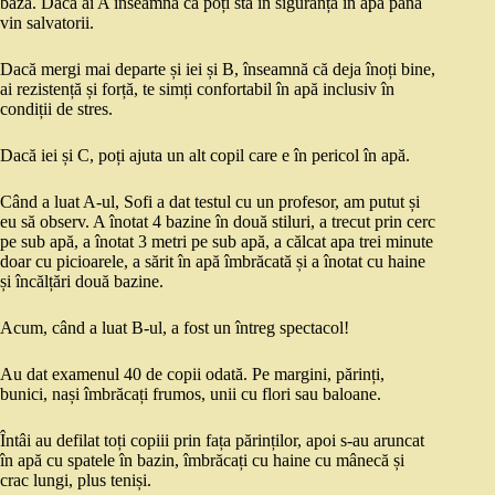
bază. Dacă ai A înseamnă că poți sta în siguranță în apă până
vin salvatorii.
Dacă mergi mai departe și iei și B, înseamnă că deja înoți bine,
ai rezistență și forță, te simți confortabil în apă inclusiv în
condiții de stres.
Dacă iei și C, poți ajuta un alt copil care e în pericol în apă.
Când a luat A-ul, Sofi a dat testul cu un profesor, am putut și
eu să observ. A înotat 4 bazine în două stiluri, a trecut prin cerc
pe sub apă, a înotat 3 metri pe sub apă, a călcat apa trei minute
doar cu picioarele, a sărit în apă îmbrăcată și a înotat cu haine
și încălțări două bazine.
Acum, când a luat B-ul, a fost un întreg spectacol!
Au dat examenul 40 de copii odată. Pe margini, părinți,
bunici, nași îmbrăcați frumos, unii cu flori sau baloane.
Întâi au defilat toți copiii prin fața părinților, apoi s-au aruncat
în apă cu spatele în bazin, îmbrăcați cu haine cu mânecă și
crac lungi, plus teniși.