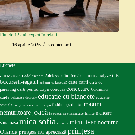
Fiul de 12 ani, expert în relații
16 aprilie 2026
3 comentarii
Etichete
abuz
acasa
amor
Adolescent în România
analyze this
adolescenta
bucureşti-regatul
carte
carti
carti de
ca la școală
cadouri
conectare
carti pentru copii
concurs
parenting
Coronavirus
educatie cu blandete
educatie
cuplu
delicatese
depresie
imagini
fashion
gradinita
sexuala
emigrare
evenimente copii
joacă
nemuritoare
mancare
la joacă în străinătate
limite
mica sofia
micul ivan
nocturne
sanatoasa
micul iv
prinţesa
Olanda
prinţesa nu apreciază