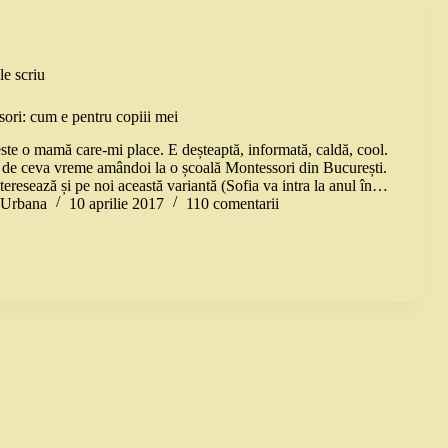
le scriu
ori: cum e pentru copiii mei
ste o mamă care-mi place. E deșteaptă, informată, caldă, cool.
g de ceva vreme amândoi la o școală Montessori din București.
teresează și pe noi această variantă (Sofia va intra la anul în…
a Urbana
10 aprilie 2017
110 comentarii