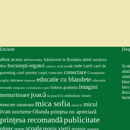
Etichete
Des
abuz
acasa
amor
Adolescent în România
analyze
adolescenta
bucureşti-regatul
carte
carti
this
Scri
carti de
ca la școală
cadouri
conectare
afar
carti pentru copii
concurs
parenting
Coronavirus
odat
educatie cu blandete
educatie
cuplu
delicatese
depresie
bine
imagini
face
fashion
gradinita
sexuala
emigrare
evenimente copii
docu
joacă
nemuritoare
la joacă în străinătate
limite
lucru
mica sofia
micul
mancare sanatoasa
micul iv
ivan
nocturne
Olanda
prinţesa nu apreciază
publicitate
prinţesa recomandă
scoala
teoria vieţii
pîntec
terapie
retete
umanitar