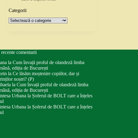
Categorii
Categorii
 recente comentarii
ana
la
Cum învață proful de olandeză limba
mână, ediția de București
orin
la
Ce lăsăm moștenire copiilor, dar și
rinților noștri? (P)
haela
la
Cum învață proful de olandeză limba
mână, ediția de București
intesa Urbana
la
Șoferul de BOLT care a înțeles
tul
intesa Urbana
la
Șoferul de BOLT care a înțeles
tul