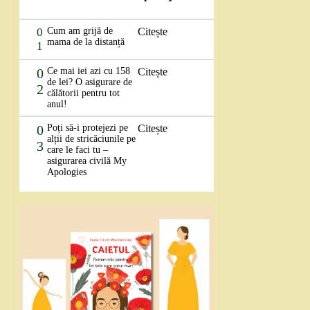
0
Cum am grijă de
Citește
mama de la distanță
1
0
Ce mai iei azi cu 158
Citește
de lei? O asigurare de
2
călătorii pentru tot
anul!
0
Poți să-i protejezi pe
Citește
alții de stricăciunile pe
3
care le faci tu –
asigurarea civilă My
Apologies