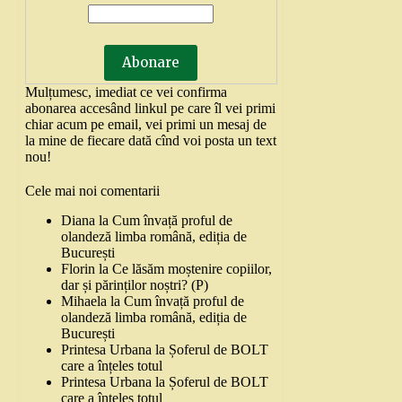
Mulțumesc, imediat ce vei confirma
abonarea accesând linkul pe care îl vei primi
chiar acum pe email, vei primi un mesaj de
la mine de fiecare dată cînd voi posta un text
nou!
Cele mai noi comentarii
Diana
la
Cum învață proful de
olandeză limba română, ediția de
București
Florin
la
Ce lăsăm moștenire copiilor,
dar și părinților noștri? (P)
Mihaela
la
Cum învață proful de
olandeză limba română, ediția de
București
Printesa Urbana
la
Șoferul de BOLT
care a înțeles totul
Printesa Urbana
la
Șoferul de BOLT
care a înțeles totul