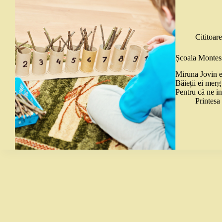
Cititoare
Școala Montess
Miruna Jovin e
Băieții ei mer
Pentru că ne in
Printes