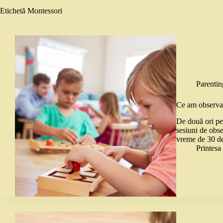
Etichetă
Montessori
Parentin
Ce am observat
De două ori pe 
sesiuni de obse
vreme de 30 de
Printes