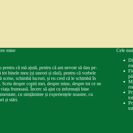
pre mine
Cele mai
Di
ro
u pentru că mă ajută, pentru că am nevoie să dau pe-
Fl
ă tot binele meu (și uneori și răul), pentru că vorbele
pă
ă scrise, schimbă lucruri, și eu cred că le schimbă în
Mi
. Scriu despre copiii mei, despre mine, despre tot ce ne
ro
 viața frumoasă. Încerc să ajut cu informații bine
Pr
mentate, cu simțăminte și experiențele noastre, cu
to
ri și stări.
Pr
to