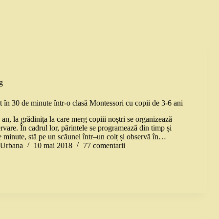
g
 în 30 de minute într-o clasă Montessori cu copii de 3-6 ani
an, la grădinița la care merg copiii noștri se organizează
rvare. În cadrul lor, părintele se programează din timp și
 minute, stă pe un scăunel într–un colț și observă în…
a Urbana
10 mai 2018
77 comentarii