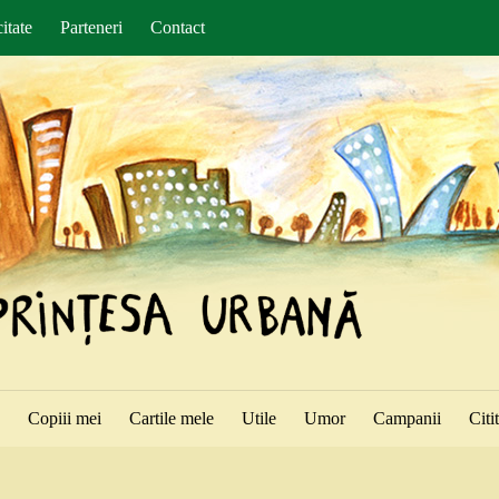
itate
Parteneri
Contact
ă
Copiii mei
Cartile mele
Utile
Umor
Campanii
Citi