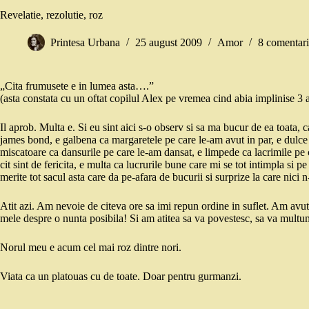
Revelatie, rezolutie, roz
Printesa Urbana
25 august 2009
Amor
8 comentari
„Cita frumusete e in lumea asta….”
(asta constata cu un oftat copilul Alex pe vremea cind abia implinise 3 
Il aprob. Multa e. Si eu sint aici s-o observ si sa ma bucur de ea toata, c
james bond, e galbena ca margaretele pe care le-am avut in par, e dulce s
miscatoare ca dansurile pe care le-am dansat, e limpede ca lacrimile pe 
cit sint de fericita, e multa ca lucrurile bune care mi se tot intimpla si p
merite tot sacul asta care da pe-afara de bucurii si surprize la care nici 
Atit azi. Am nevoie de citeva ore sa imi repun ordine in suflet. Am avu
mele despre o nunta posibila! Si am atitea sa va povestesc, sa va multu
Norul meu e acum cel mai roz dintre nori.
Viata ca un platouas cu de toate. Doar pentru gurmanzi.