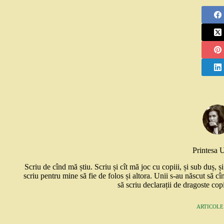
Printesa 
Scriu de cînd mă știu. Scriu și cît mă joc cu copiii, și sub duș, 
scriu pentru mine să fie de folos și altora. Unii s-au născut să cî
să scriu declarații de dragoste copi
ARTICOLE: