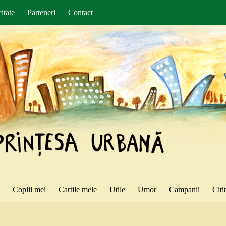
itate
Parteneri
Contact
ă
Copiii mei
Cartile mele
Utile
Umor
Campanii
Citi