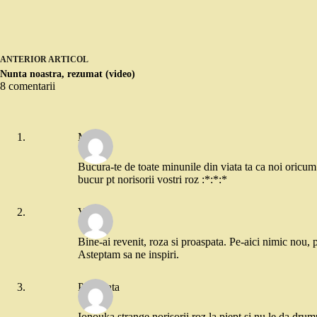
ANTERIOR
ARTICOL
Nunta noastra, rezumat (video)
8 comentarii
Merat
Bucura-te de toate minunile din viata ta ca noi oricum 
bucur pt norisorii vostri roz :*:*:*
Victor
Bine-ai revenit, roza si proaspata. Pe-aici nimic nou, pra
Asteptam sa ne inspiri.
Pifuneata
Ionouka strange norisorii roz la piept si nu le da drumu