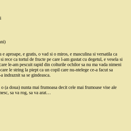
i
ani)
a e aproape, e gratis, o vad si o miros, e masculina si versatila ca
i rece ca tortul de fructe pe care l-am gustat cu degetul, e vesela si
care le-am pescuit rapid din colturile ochilor sa nu ma vada nimeni
e care le string la piept ca un copil care nu-ntelege ce-a facut sa
n-a indraznit sa se gindeasca.
t o (a doua) nunta mai frumoasa decit cele mai frumoase vise ale
mesc, sa va rog, sa va arat…