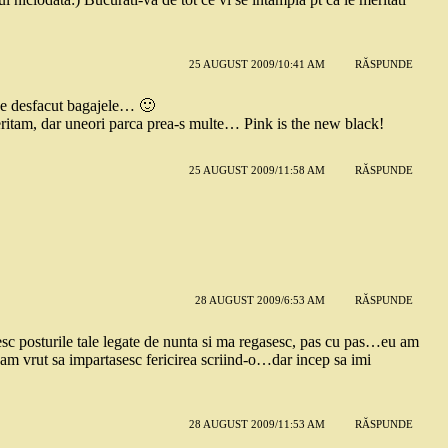
25 AUGUST 2009/10:41 AM
RĂSPUNDE
n de desfacut bagajele… 🙂
meritam, dar uneori parca prea-s multe… Pink is the new black!
25 AUGUST 2009/11:58 AM
RĂSPUNDE
28 AUGUST 2009/6:53 AM
RĂSPUNDE
itesc posturile tale legate de nunta si ma regasesc, pas cu pas…eu am
 am vrut sa impartasesc fericirea scriind-o…dar incep sa imi
28 AUGUST 2009/11:53 AM
RĂSPUNDE