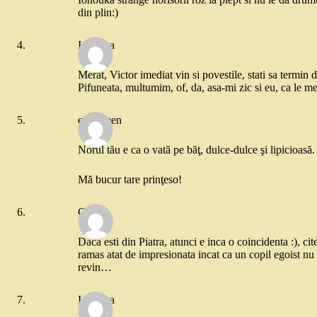
din plin:)
Ionouka
Merat, Victor imediat vin si povestile, stati sa termi
Pifuneata, multumim, of, da, asa-mi zic si eu, ca le 
evergreen
Norul tău e ca o vată pe băţ, dulce-dulce şi lipicioasă.
Mă bucur tare prinţeso!
Gia
Daca esti din Piatra, atunci e inca o coincidenta :), c
ramas atat de impresionata incat ca un copil egoist nu
revin…
Ionouka