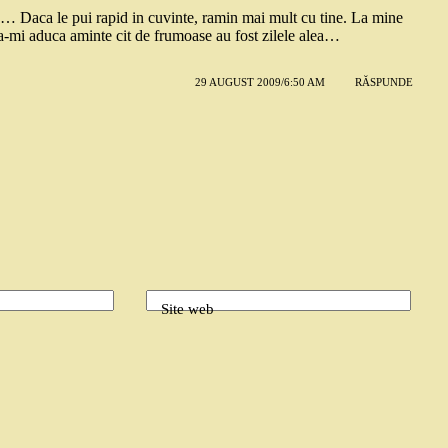
a… Daca le pui rapid in cuvinte, ramin mai mult cu tine. La mine
sa-mi aduca aminte cit de frumoase au fost zilele alea…
29 AUGUST 2009/6:50 AM
RĂSPUNDE
Site web