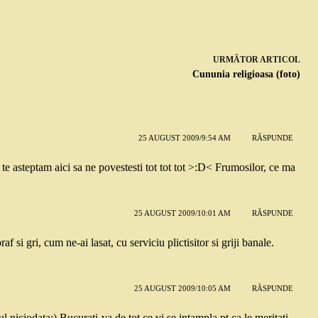
URMĂTOR
ARTICOL
Cununia religioasa (foto)
25 AUGUST 2009/9:54 AM
RĂSPUNDE
te asteptam aici sa ne povestesti tot tot tot >:D< Frumosilor, ce ma
25 AUGUST 2009/10:01 AM
RĂSPUNDE
f si gri, cum ne-ai lasat, cu serviciu plictisitor si griji banale.
25 AUGUST 2009/10:05 AM
RĂSPUNDE
l niciodata:) Bucurati-va de tot ce vi se intampla pt ca le meritati