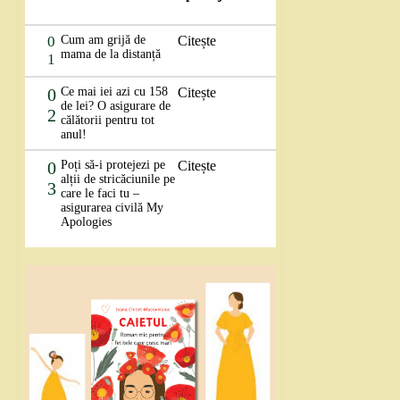
0
Cum am grijă de
Citește
mama de la distanță
1
0
Ce mai iei azi cu 158
Citește
de lei? O asigurare de
2
călătorii pentru tot
anul!
0
Poți să-i protejezi pe
Citește
alții de stricăciunile pe
3
care le faci tu –
asigurarea civilă My
Apologies