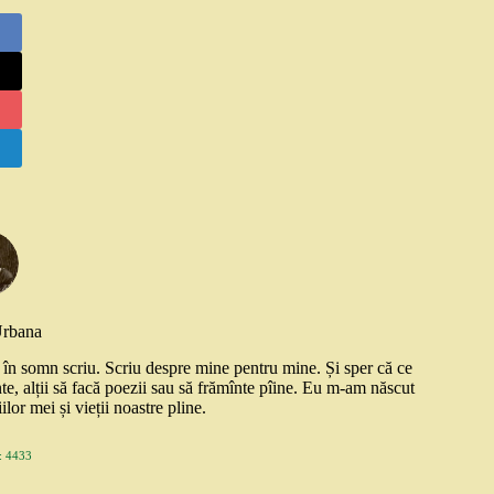
Urbana
și în somn scriu. Scriu despre mine pentru mine. Și sper că ce
nte, alții să facă poezii sau să frămînte pîine. Eu m-am născut
ilor mei și vieții noastre pline.
 4433