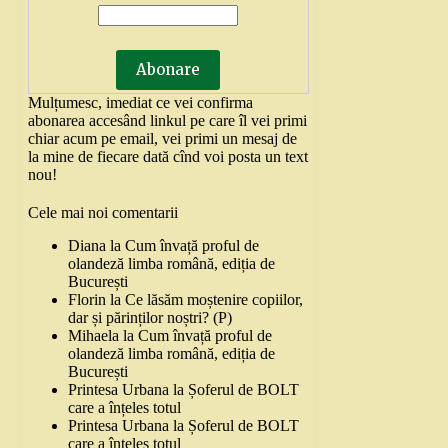
Mulțumesc, imediat ce vei confirma
abonarea accesând linkul pe care îl vei primi
chiar acum pe email, vei primi un mesaj de
la mine de fiecare dată cînd voi posta un text
nou!
Cele mai noi comentarii
Diana
la
Cum învață proful de
olandeză limba română, ediția de
București
Florin
la
Ce lăsăm moștenire copiilor,
dar și părinților noștri? (P)
Mihaela
la
Cum învață proful de
olandeză limba română, ediția de
București
Printesa Urbana
la
Șoferul de BOLT
care a înțeles totul
Printesa Urbana
la
Șoferul de BOLT
care a înțeles totul