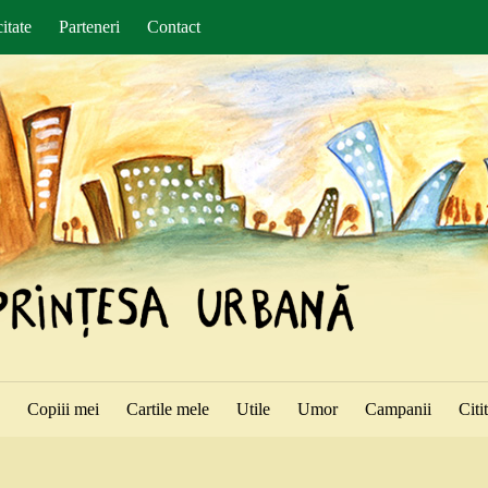
itate
Parteneri
Contact
ă
Copiii mei
Cartile mele
Utile
Umor
Campanii
Citi