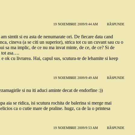
19 NOIEMBRIE 2009/9:44 AM
RĂSPUNDE
e, am simtit si eu asta de nenumarate ori. De fiecare data cand
a, cineva (a se citi un superior), strica tot cu un cuvant sau cu o
nui sa ma implic, de ce nu ma invat minte, de ce, de ce? Si de
i tot asa….
 e ok cu livrarea. Hai, capul sus, scutura-te de lehamite si keep
19 NOIEMBRIE 2009/9:49 AM
RĂSPUNDE
dezamagirile si nu iti aduci aminte decat de endorfine :))
upa aia se ridica, isi scutura rochita de balerina si merge mai
licios ca o cutie mare de praline. hugz, ca de la o printesa
19 NOIEMBRIE 2009/9:53 AM
RĂSPUNDE