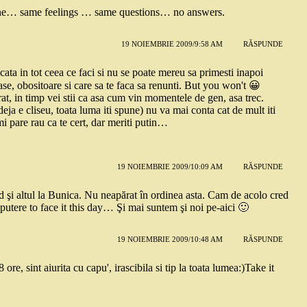
ine… same feelings … same questions… no answers.
19 NOIEMBRIE 2009/9:58 AM
RĂSPUNDE
icata in tot ceea ce faci si nu se poate mereu sa primesti inapoi
ase, obositoare si care sa te faca sa renunti. But you won't 😀
rat, in timp vei stii ca asa cum vin momentele de gen, asa trec.
deja e cliseu, toata luma iti spune) nu va mai conta cat de mult iti
 Imi pare rau ca te cert, dar meriti putin…
19 NOIEMBRIE 2009/10:09 AM
RĂSPUNDE
d şi altul la Bunica. Nu neapărat în ordinea asta. Cam de acolo cred
 putere to face it this day… Şi mai suntem şi noi pe-aici 🙂
19 NOIEMBRIE 2009/10:48 AM
RĂSPUNDE
re, sint aiurita cu capu', irascibila si tip la toata lumea:)Take it