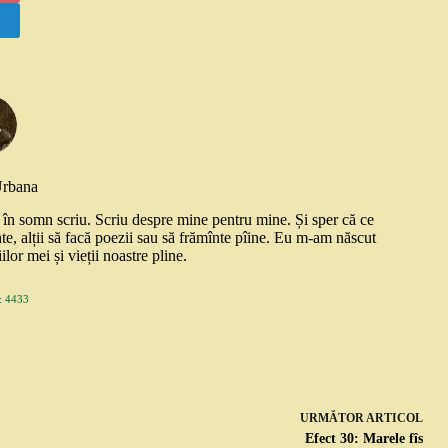
Urbana
și în somn scriu. Scriu despre mine pentru mine. Și sper că ce
nte, alții să facă poezii sau să frămînte pîine. Eu m-am născut
ilor mei și vieții noastre pline.
 4433
URMĂTOR
ARTICOL
Efect 30: Marele fîs