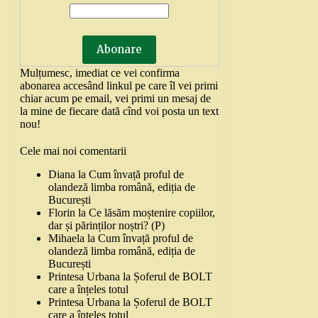
Mulțumesc, imediat ce vei confirma
abonarea accesând linkul pe care îl vei primi
chiar acum pe email, vei primi un mesaj de
la mine de fiecare dată cînd voi posta un text
nou!
Cele mai noi comentarii
Diana
la
Cum învață proful de
olandeză limba română, ediția de
București
Florin
la
Ce lăsăm moștenire copiilor,
dar și părinților noștri? (P)
Mihaela
la
Cum învață proful de
olandeză limba română, ediția de
București
Printesa Urbana
la
Șoferul de BOLT
care a înțeles totul
Printesa Urbana
la
Șoferul de BOLT
care a înțeles totul