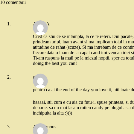
10 comentarii
ADELA
Cred ca stiu ce se intampla, la ce te referi. Din pacat
prindeam aripi, luam avant si ma implicam total in munc
atitudine de rahat (scuze). Si ma intrebam de ce conti
fiecare data o luam de la capat cand imi veneau idei s
Ti-am raspuns la mail pe la miezul noptii, sper ca totul
doing the best you can!
ana
pentru ca at the end of the day you love it, uiti toate 
haaaai, stii cum e cu aia cu futu-i, spuse printesa, si d
departe. sa nu mai lasam rotten candy pe blogul asta de
inchipuita la alta :))))
Anonymous