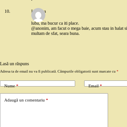
Ionouka
luba, ma bucur ca iti place.
@anonim, am facut o mega baie, acum stau in halat s
multam de sfat, seara buna.
Lasă un răspuns
Adresa ta de email nu va fi publicată.
Câmpurile obligatorii sunt marcate cu
*
Nume
*
Email
*
Adaugă un comentariu
*