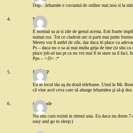
Dap…lehamite e cuvantul de ordine mai nou si la m
Merat
E normal sa ai si zile de genul acesta. Esti foarte impl
numai roz. Tot ce cladesti are si parti mai putin frumo
Mereu vor fi astfel de zile, dar daca iti place cu adeva
Ps – daca nu o sa ai mai multa grija de tine (si stiu ca 
place job-ul tau pt ca nu vei mai fi in stare sa il faci.
Pps – >:D< :*
B85CSP
Eu în locul tău aş da două telefoane. Unul la Mr. Bon
că vine acel ceva care să alunge lehamitea şi să-ţi dea
ina bixade
Nu stiu cum rezisti in ritmul asta. Eu daca nu dorm 7-8 o
easy and go to sleep:)