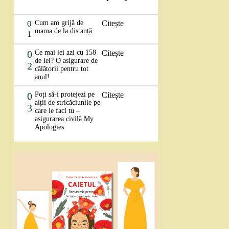
0
Cum am grijă de
Citește
mama de la distanță
1
0
Ce mai iei azi cu 158
Citește
de lei? O asigurare de
2
călătorii pentru tot
anul!
0
Poți să-i protejezi pe
Citește
alții de stricăciunile pe
3
care le faci tu –
asigurarea civilă My
Apologies