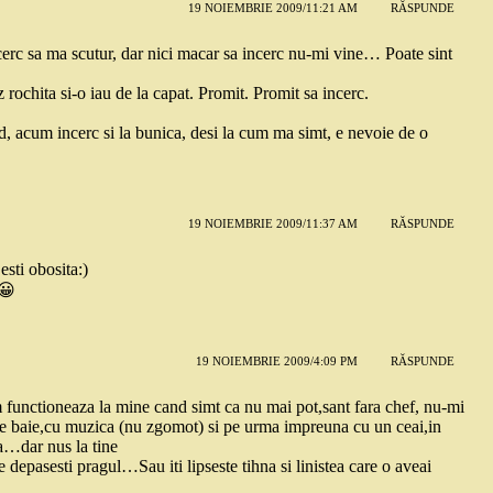
19 NOIEMBRIE 2009/11:21 AM
RĂSPUNDE
ncerc sa ma scutur, dar nici macar sa incerc nu-mi vine… Poate sint
 rochita si-o iau de la capat. Promit. Promit sa incerc.
d, acum incerc si la bunica, desi la cum ma simt, e nevoie de o
19 NOIEMBRIE 2009/11:37 AM
RĂSPUNDE
esti obosita:)
 😀
19 NOIEMBRIE 2009/4:09 PM
RĂSPUNDE
 functioneaza la mine cand simt ca nu mai pot,sant fara chef, nu-mi
e de baie,cu muzica (nu zgomot) si pe urma impreuna cu un ceai,in
a…dar nus la tine
 depasesti pragul…Sau iti lipseste tihna si linistea care o aveai