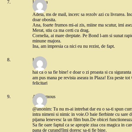
Ionouka
Adela, ms de mail, incerc sa rezolv azi cu livrarea. I
doar obosita.
Ana, foarte frumos mi-ai zis, miine ma scutur, imi asez
Merat, stiu ca ma certi cu drag.
Cornelia, ai mare dreptate. Pe Bond l-am si sunat rapi
minune majora.
Ina, am impresia ca nici eu nu rezist, de fapt.
Iuba
hai ca o sa fie bine! e doar o zi proasta si cu siguranta 
am pus mana pe revista aseara in Plaza! Era peste tot
felicitari
Anonymous
@anonim: Tu nu m-ai intrebat dar eu o sa-ti spun cum
intra nimeni si nimic in voie.O baie fierbinte cu sar
pijama lenevesc la un film bun.De obicei functioneaz
Sa fie oare faptul ca se apropie ziua cea magica in care
pana de curand!Imi doresc sa-ti fie bine.