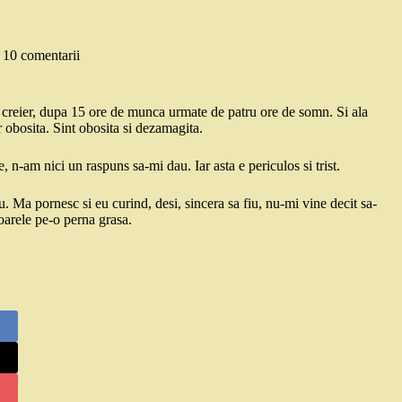
10 comentarii
 creier, dupa 15 ore de munca urmate de patru ore de somn. Si ala
oar obosita. Sint obosita si dezamagita.
 n-am nici un raspuns sa-mi dau. Iar asta e periculos si trist.
. Ma pornesc si eu curind, desi, sincera sa fiu, nu-mi vine decit sa-
ioarele pe-o perna grasa.