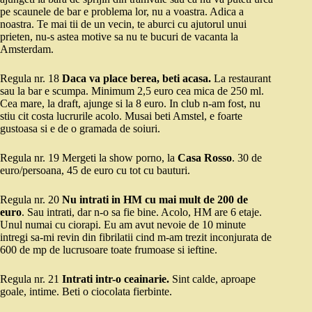
pe scaunele de bar e problema lor, nu a voastra. Adica a
noastra. Te mai tii de un vecin, te aburci cu ajutorul unui
prieten, nu-s astea motive sa nu te bucuri de vacanta la
Amsterdam.
Regula nr. 18
Daca va place berea, beti acasa.
La restaurant
sau la bar e scumpa. Minimum 2,5 euro cea mica de 250 ml.
Cea mare, la draft, ajunge si la 8 euro. In club n-am fost, nu
stiu cit costa lucrurile acolo. Musai beti Amstel, e foarte
gustoasa si e de o gramada de soiuri.
Regula nr. 19 Mergeti la show porno, la
Casa Rosso
. 30 de
euro/persoana, 45 de euro cu tot cu bauturi.
Regula nr. 20
Nu intrati in HM cu mai mult de 200 de
euro
. Sau intrati, dar n-o sa fie bine. Acolo, HM are 6 etaje.
Unul numai cu ciorapi. Eu am avut nevoie de 10 minute
intregi sa-mi revin din fibrilatii cind m-am trezit inconjurata de
600 de mp de lucrusoare toate frumoase si ieftine.
Regula nr. 21
Intrati intr-o ceainarie.
Sint calde, aproape
goale, intime. Beti o ciocolata fierbinte.