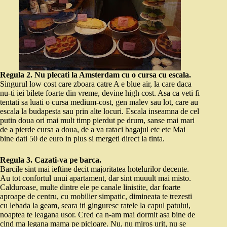
Regula 2. Nu plecati la Amsterdam cu o cursa cu escala.
Singurul low cost care zboara catre A e blue air, la care daca
nu-ti iei bilete foarte din vreme, devine high cost. Asa ca veti fi
tentati sa luati o cursa medium-cost, gen malev sau lot, care au
escala la budapesta sau prin alte locuri. Escala inseamna de cel
putin doua ori mai mult timp pierdut pe drum, sanse mai mari
de a pierde cursa a doua, de a va rataci bagajul etc etc Mai
bine dati 50 de euro in plus si mergeti direct la tinta.
Regula 3. Cazati-va pe barca.
Barcile sint mai ieftine decit majoritatea hotelurilor decente.
Au tot confortul unui apartament, dar sint muuult mai misto.
Calduroase, multe dintre ele pe canale linistite, dar foarte
aproape de centru, cu mobilier simpatic, dimineata te trezesti
cu lebada la geam, seara iti ginguresc ratele la capul patului,
noaptea te leagana usor. Cred ca n-am mai dormit asa bine de
cind ma legana mama pe picioare. Nu, nu miros urit, nu se