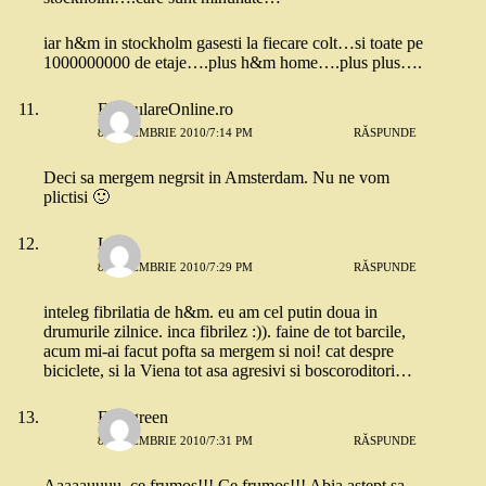
iar h&m in stockholm gasesti la fiecare colt…si toate pe
1000000000 de etaje….plus h&m home….plus plus….
FormulareOnline.ro
8 DECEMBRIE 2010/7:14 PM
RĂSPUNDE
Deci sa mergem negrsit in Amsterdam. Nu ne vom
plictisi 🙂
Lara
8 DECEMBRIE 2010/7:29 PM
RĂSPUNDE
inteleg fibrilatia de h&m. eu am cel putin doua in
drumurile zilnice. inca fibrilez :)). faine de tot barcile,
acum mi-ai facut pofta sa mergem si noi! cat despre
biciclete, si la Viena tot asa agresivi si boscoroditori…
Evergreen
8 DECEMBRIE 2010/7:31 PM
RĂSPUNDE
Aaaaauuuu, ce frumos!!! Ce frumos!!! Abia astept sa