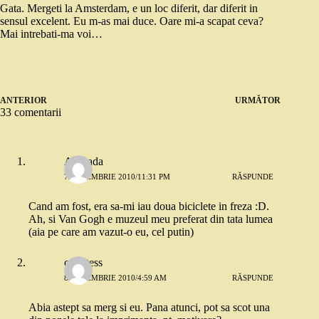
Gata. Mergeti la Amsterdam, e un loc diferit, dar diferit in
sensul excelent. Eu m-as mai duce. Oare mi-a scapat ceva?
Mai intrebati-ma voi…
ANTERIOR
URMĂTOR
33 comentarii
Andrada
7 DECEMBRIE 2010/11:31 PM
RĂSPUNDE
Cand am fost, era sa-mi iau doua biciclete in freza :D.
Ah, si Van Gogh e muzeul meu preferat din tata lumea
(aia pe care am vazut-o eu, cel putin)
conntess
8 DECEMBRIE 2010/4:59 AM
RĂSPUNDE
Abia astept sa merg si eu. Pana atunci, pot sa scot una