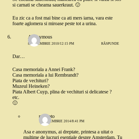
si carnati se cheama sauerkraut. 🙂
Eu zic ca a fost mai bine ca ati mers iarna, vara este
foarte aglomera si miroase peste tot a urina.
Anonymous
8 DECEMBRIE 2010/12:15 PM
RĂSPUNDE
Dar…
Casa memoriala a Annei Frank?
Casa memoriala a lui Rembrandt?
Piata de vechituri?
Muzeul Heineken?
Piata Albert Cuyp, plina de vechituri si delicatese ?
etc.
🙂
nizmoto
15 NOIEMBRIE 2014/8:41 PM
Asa e anonymus, ai dreptate, printesa a uitat o
multime de lucruri esentiale despre Amsterdam. Tu