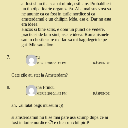
ai fost si nu ti a scapat nimic, esti tare. Probabil esti
un tip /tipa foarte organizat/a. Alta mai sus vrea sa
ne anunte ca ea fost in tarile nordice si ca
amsterdamul e un chilipir. Mda, asa e. Dar nu asta
era ideea.
Hazos si bine scris, e doar un punct de vedere,
practic si de bun simt, asta e ideea. Romanismele
sant o chestie care ma fac sa mi bag degetele pe
gat. Mie sau altora…
Calianu
8 DECEMBRIE 2010/1:17 PM
RĂSPUNDE
Cate zile ati stat la Amsterdam?
Cristiana Frincu
8 DECEMBRIE 2010/1:43 PM
RĂSPUNDE
ah…ai ratat bags museum :))
si amsterdamul nu ti se mai pare asa scump dupa ce ai
fost in tarile nordice 🙂 e chiar un chilipir:P