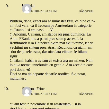
Ionouka
8 DECEMBRIE 2010/1:50 PM
RĂSPUNDE
Printesa, dada, exact asa se numeste! Pfiu, ce bine ca n-
am fost vara, ca il treceam pe Amsterdam in categorie
cu Istanbul si era nasol… 🙂
@Anonim, Calianu, am stat de joi pina duminica. La
Anne FRank ni s-a parut prea scump accesul, la
Rembrandt si la Heineken n-am mai avut vreme, iar de
vechituri nu sintem prea atrasi. Recunosc ca nici n-am
stiut de pietele astea, dar uite data viitoare le bifam
sigur!
Cristiana, habar n-aveam ca exista asa un muzeu. Nah,
io nu-s tocmai innebunita cu gentile. Am zece din care
port doua. 😀
Deci sa ma tin departe de tarile nordice. S-a notat,
multumesc!
Cristiana Frincu
8 DECEMBRIE 2010/6:54 PM
RĂSPUNDE
eu am fost in noiembrie si in amsterdam…si in
stockholm….care sunt minunate…