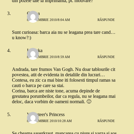
din pozele tale la imprimanta, pt. motivare?
Corina
8 DECEMBRIE 2010/8:04 AM
RĂSPUNDE
Sunt curioasa: barca aia nu se leagana prea tare cand…
u know?:)
Ionouka
8 DECEMBRIE 2010/8:59 AM
RĂSPUNDE
Andrada, tare frumos Van Gogh. Nu doar tablourile cit
povestea, atit de evidenta in detaliile din lucrari…
Contesa, eu zic ca mai bine iti folosesti timpul ramas sa
cauti o barca pe care sa stai.
Corina, barca are niste tone, acuma depinde de
greutatea porumbeilor, dar ca regula, nu se leagana mai
deloc, daca vorbim de oameni normali. 🙂
Volunteer's Princess
8 DECEMBRIE 2010/10:28 AM
RĂSPUNDE
Se cheama sauerkraut, mancarea cu piure si varza si sos