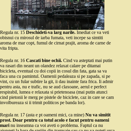
Regula nr. 15
Deschideti-va larg narile.
Imediat ce va veti
obisnui cu mirosul de iarba fumata, veti incepe sa simtiti
aroma de mar copt, fumul de cirnat prajit, aroma de carne de
vita fripta.
Regula nr. 16
Cascati bine ochii.
Cind va asteptati mai putin
va rasari din neant un olandez relaxat calare pe ditamai
bicicleta, eventual cu doi copii in cosul din fata, gata sa va
faca una cu pamintul. Oamenii pedaleaza si pe zapada, si pe
vint, cu un fular subtire la git, ii dau inainte fara frica. Ii admir
pentru asta, nu e trafic, nu se aud claxoane, aerul e perfect
respirabil, lumea e relaxata si prietenoasa (mai putin atunci
cind pietonii le merg pe pistele de biciclete, caz in care se cam
involbureaza si ii trimit politicos pe banda lor).
Regula nr. 17 (asta e pt oameni mici, ca mine)
Nu va simitit
prost. Doar pentru ca totul acolo e facut pentru oameni
mari
nu inseamna ca voi aveti o problema. Faptul ca nu
ajungeti la bara de sprijin din tramvaie sau ca nu va puteti urca