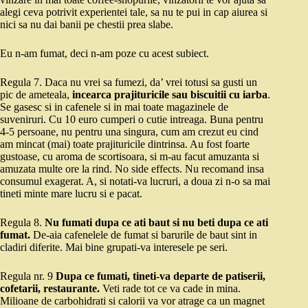
alegi ceva potrivit experientei tale, sa nu te pui in cap aiurea si
nici sa nu dai banii pe chestii prea slabe.
Eu n-am fumat, deci n-am poze cu acest subiect.
Regula 7. Daca nu vrei sa fumezi, da’ vrei totusi sa gusti un
pic de ameteala,
incearca prajituricile sau biscuitii cu iarba
.
Se gasesc si in cafenele si in mai toate magazinele de
suveniruri. Cu 10 euro cumperi o cutie intreaga. Buna pentru
4-5 persoane, nu pentru una singura, cum am crezut eu cind
am mincat (mai) toate prajituricile dintrinsa. Au fost foarte
gustoase, cu aroma de scortisoara, si m-au facut amuzanta si
amuzata multe ore la rind. No side effects. Nu recomand insa
consumul exagerat. A, si notati-va lucruri, a doua zi n-o sa mai
tineti minte mare lucru si e pacat.
Regula 8.
Nu fumati dupa ce ati baut si nu beti dupa ce ati
fumat.
De-aia cafenelele de fumat si barurile de baut sint in
cladiri diferite. Mai bine grupati-va interesele pe seri.
Regula nr. 9
Dupa ce fumati, tineti-va departe de patiserii,
cofetarii, restaurante.
Veti rade tot ce va cade in mina.
Milioane de carbohidrati si calorii va vor atrage ca un magnet