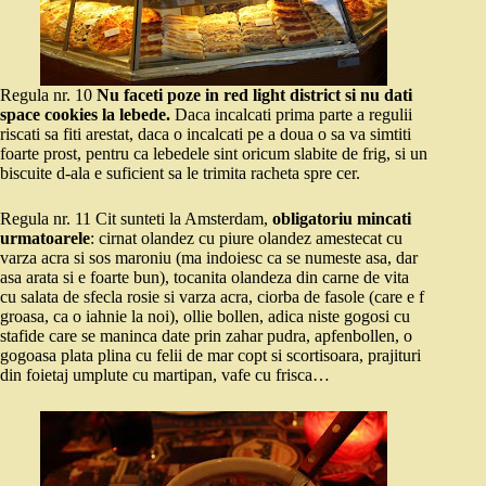
Regula nr. 10
Nu faceti poze in red light district si nu dati
space cookies la lebede.
Daca incalcati prima parte a regulii
riscati sa fiti arestat, daca o incalcati pe a doua o sa va simtiti
foarte prost, pentru ca lebedele sint oricum slabite de frig, si un
biscuite d-ala e suficient sa le trimita racheta spre cer.
Regula nr. 11 Cit sunteti la Amsterdam,
obligatoriu mincati
urmatoarele
: cirnat olandez cu piure olandez amestecat cu
varza acra si sos maroniu (ma indoiesc ca se numeste asa, dar
asa arata si e foarte bun), tocanita olandeza din carne de vita
cu salata de sfecla rosie si varza acra, ciorba de fasole (care e f
groasa, ca o iahnie la noi), ollie bollen, adica niste gogosi cu
stafide care se maninca date prin zahar pudra, apfenbollen, o
gogoasa plata plina cu felii de mar copt si scortisoara, prajituri
din foietaj umplute cu martipan, vafe cu frisca…