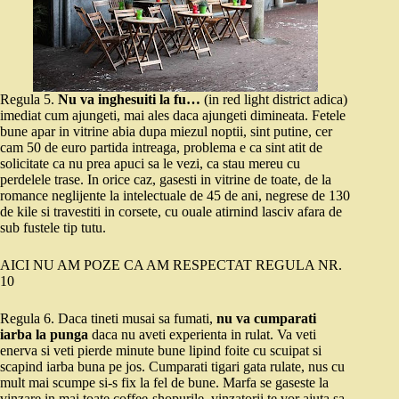
Regula 5.
Nu va inghesuiti la fu…
(in red light district adica)
imediat cum ajungeti, mai ales daca ajungeti dimineata. Fetele
bune apar in vitrine abia dupa miezul noptii, sint putine, cer
cam 50 de euro partida intreaga, problema e ca sint atit de
solicitate ca nu prea apuci sa le vezi, ca stau mereu cu
perdelele trase. In orice caz, gasesti in vitrine de toate, de la
romance neglijente la intelectuale de 45 de ani, negrese de 130
de kile si travestiti in corsete, cu ouale atirnind lasciv afara de
sub fustele tip tutu.
AICI NU AM POZE CA AM RESPECTAT REGULA NR.
10
Regula 6. Daca tineti musai sa fumati,
nu va cumparati
iarba la punga
daca nu aveti experienta in rulat. Va veti
enerva si veti pierde minute bune lipind foite cu scuipat si
scapind iarba buna pe jos. Cumparati tigari gata rulate, nus cu
mult mai scumpe si-s fix la fel de bune. Marfa se gaseste la
vinzare in mai toate coffee-shopurile, vinzatorii te vor ajuta sa