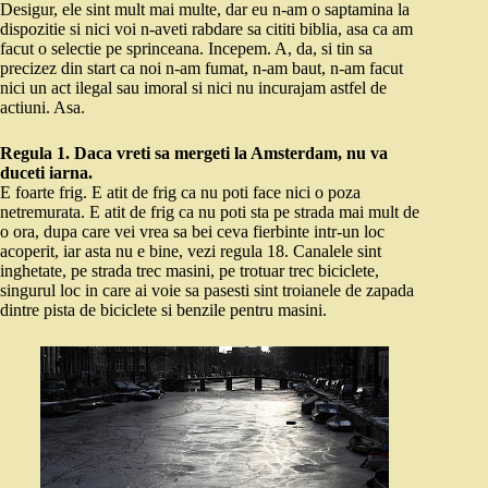
Desigur, ele sint mult mai multe, dar eu n-am o saptamina la
dispozitie si nici voi n-aveti rabdare sa cititi biblia, asa ca am
facut o selectie pe sprinceana. Incepem. A, da, si tin sa
precizez din start ca noi n-am fumat, n-am baut, n-am facut
nici un act ilegal sau imoral si nici nu incurajam astfel de
actiuni. Asa.
Regula 1. Daca vreti sa mergeti la Amsterdam, nu va
duceti iarna.
E foarte frig. E atit de frig ca nu poti face nici o poza
netremurata. E atit de frig ca nu poti sta pe strada mai mult de
o ora, dupa care vei vrea sa bei ceva fierbinte intr-un loc
acoperit, iar asta nu e bine, vezi regula 18. Canalele sint
inghetate, pe strada trec masini, pe trotuar trec biciclete,
singurul loc in care ai voie sa pasesti sint troianele de zapada
dintre pista de biciclete si benzile pentru masini.