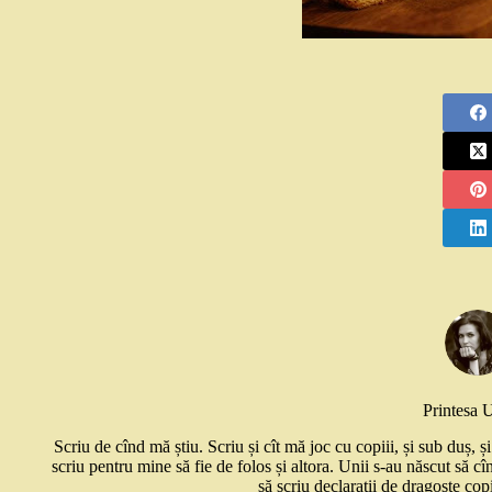
Printesa 
Scriu de cînd mă știu. Scriu și cît mă joc cu copiii, și sub duș, 
scriu pentru mine să fie de folos și altora. Unii s-au născut să cî
să scriu declarații de dragoste copi