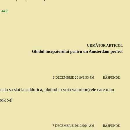
 4433
URMĂTOR
ARTICOL
Ghidul incepatorului pentru un Amsterdam perfect
6 DECEMBRIE 2010/9:53 PM
RĂSPUNDE
ata sa stai la caldurica, plutind in voia valurilor(cele care n-au
ok :-)!
7 DECEMBRIE 2010/9:04 AM
RĂSPUNDE