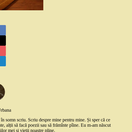
Urbana
și în somn scriu. Scriu despre mine pentru mine. Și sper că ce
nte, alții să facă poezii sau să frămînte pîine. Eu m-am născut
ilor mei și vieții noastre pline.