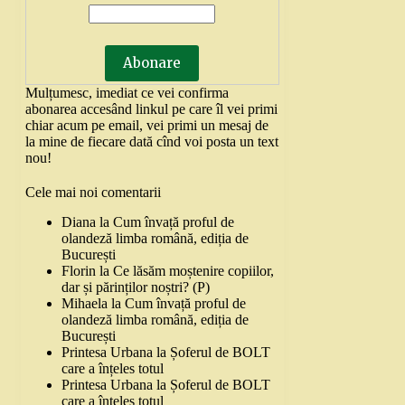
Mulțumesc, imediat ce vei confirma
abonarea accesând linkul pe care îl vei primi
chiar acum pe email, vei primi un mesaj de
la mine de fiecare dată cînd voi posta un text
nou!
Cele mai noi comentarii
Diana
la
Cum învață proful de
olandeză limba română, ediția de
București
Florin
la
Ce lăsăm moștenire copiilor,
dar și părinților noștri? (P)
Mihaela
la
Cum învață proful de
olandeză limba română, ediția de
București
Printesa Urbana
la
Șoferul de BOLT
care a înțeles totul
Printesa Urbana
la
Șoferul de BOLT
care a înțeles totul