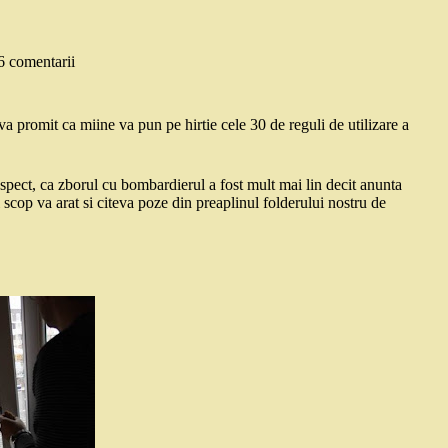
6 comentarii
va promit ca miine va pun pe hirtie cele 30 de reguli de utilizare a
espect, ca zborul cu bombardierul a fost mult mai lin decit anunta
i scop va arat si citeva poze din preaplinul folderului nostru de