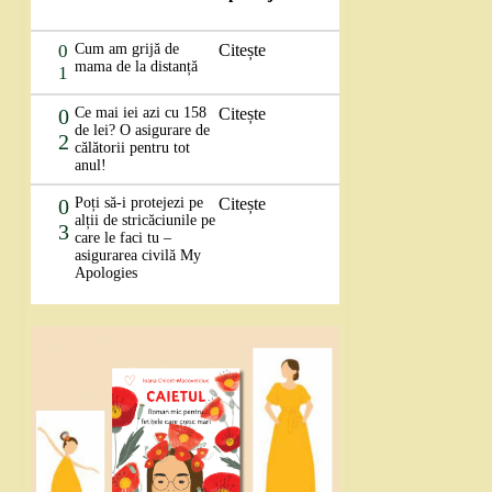
0
Cum am grijă de
Citește
mama de la distanță
1
0
Ce mai iei azi cu 158
Citește
de lei? O asigurare de
2
călătorii pentru tot
anul!
0
Poți să-i protejezi pe
Citește
alții de stricăciunile pe
3
care le faci tu –
asigurarea civilă My
Apologies