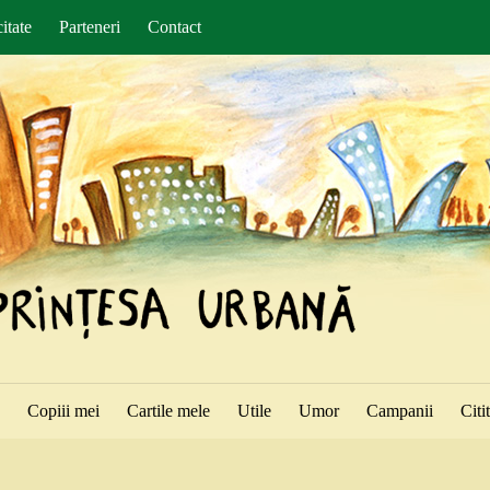
itate
Parteneri
Contact
ă
Copiii mei
Cartile mele
Utile
Umor
Campanii
Citi