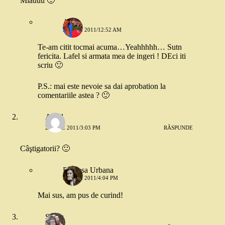
Miauuu 🙂
A.O.
2 IUNIE 2011/12:52 AM
Te-am citit tocmai acuma…Yeahhhhh… Sutn
fericita. Lafel si armata mea de ingeri ! DEci iti
scriu 🙂
P.S.: mai este nevoie sa dai aprobation la
comentariile astea ? 🙂
Aurel
2 IUNIE 2011/3:03 PM
RĂSPUNDE
Câştigatorii? 🙂
Printesa Urbana
2 IUNIE 2011/4:04 PM
Mai sus, am pus de curind!
Silviu