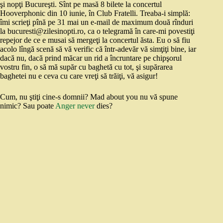
şi nopţi Bucureşti. Sînt pe masă 8 bilete la concertul
Hooverphonic din 10 iunie, în Club Fratelli. Treaba-i simplă:
îmi scrieţi pînă pe 31 mai un e-mail de maximum două rînduri
la bucuresti@zilesinopti.ro, ca o telegramă în care-mi povestiţi
repejor de ce e musai să mergeţi la concertul ăsta. Eu o să fiu
acolo lîngă scenă să vă verific că într-adevăr vă simţiţi bine, iar
dacă nu, dacă prind măcar un rid a încruntare pe chipşorul
vostru fin, o să mă supăr cu baghetă cu tot, şi supărarea
baghetei nu e ceva cu care vreţi să trăiţi, vă asigur!
Cum, nu ştiţi cine-s domnii? Mad about you nu vă spune
nimic? Sau poate
Anger never
dies?