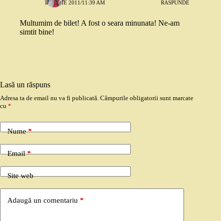
11 IUNIE 2011/11:39 AM
RĂSPUNDE
Multumim de bilet! A fost o seara minunata! Ne-am
simtit bine!
Lasă un răspuns
Adresa ta de email nu va fi publicată.
Câmpurile obligatorii sunt marcate
cu
*
Nume
*
Email
*
Site web
Adaugă un comentariu
*