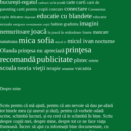
bucureşti-regatul
carte
carti
carti de
ca la școală
cadouri
conectare
carti pentru copii
concurs
parenting
Coronavirus
educatie cu blandete
educatie
cuplu
delicatese
depresie
imagini
fashion
gradinita
sexuala
emigrare
evenimente copii
joacă
nemuritoare
mancare
la joacă în străinătate
limite
mica sofia
micul ivan
nocturne
sanatoasa
micul iv
prinţesa
Olanda
prinţesa nu apreciază
publicitate
recomandă
pîntec
retete
scoala
teoria vieţii
terapie
vacanta
umanitar
Despre mine
Scriu pentru că mă ajută, pentru că am nevoie să dau pe-afară
tot binele meu (și uneori și răul), pentru că vorbele odată
scrise, schimbă lucruri, și eu cred că le schimbă în bine. Scriu
despre copiii mei, despre mine, despre tot ce ne face viața
frumoasă. Încerc să ajut cu informații bine documentate, cu