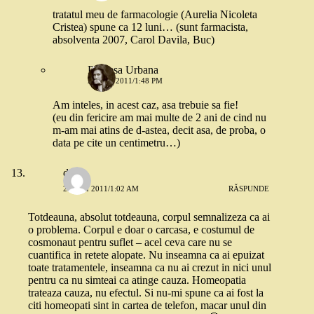
tratatul meu de farmacologie (Aurelia Nicoleta
Cristea) spune ca 12 luni… (sunt farmacista,
absolventa 2007, Carol Davila, Buc)
Printesa Urbana
24 MAI 2011/1:48 PM
Am inteles, in acest caz, asa trebuie sa fie!
(eu din fericire am mai multe de 2 ani de cind nu
m-am mai atins de d-astea, decit asa, de proba, o
data pe cite un centimetru…)
doina
24 MAI 2011/1:02 AM
RĂSPUNDE
Totdeauna, absolut totdeauna, corpul semnalizeza ca ai
o problema. Corpul e doar o carcasa, e costumul de
cosmonaut pentru suflet – acel ceva care nu se
cuantifica in retete alopate. Nu inseamna ca ai epuizat
toate tratamentele, inseamna ca nu ai crezut in nici unul
pentru ca nu simteai ca atinge cauza. Homeopatia
trateaza cauza, nu efectul. Si nu-mi spune ca ai fost la
citi homeopati sint in cartea de telefon, macar unul din