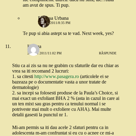
am avut de spus. Ti pup.
Printesa Urbana
24 MAI 2011/8:35 PM
Te pup si abia astept sa te vad. Next week, yes?
Katyna
23 MAI 2011/11:02 PM
RĂSPUNDE
Stiu ca ai zis sa nu ne grabim cu sfaturile dar eu chiar as
vrea sa iti recomand 2 lucruri:
1. sa citesti
http://www.pasagera.ro
(articolele ei se
bazeaza pe o documentatie vasta a unor tratate de
dermatologie)
2. sa incepi sa folosesti produse de la Paula’s Choice, si
mai exact un exfoliant BHA 2 % (asta in cazul in care ai
un ten mixt sau gras pentru ca tenului normal i se
potriveste mai mult o exfoliere cu AHA). Mai multe
detalii gasesti la punctul nr 1.
Mi-am permis sa iti dau acele 2 sfaturi pentru ca in
adolescenta m-am confruntat si eu cu o acnee ce mi-a