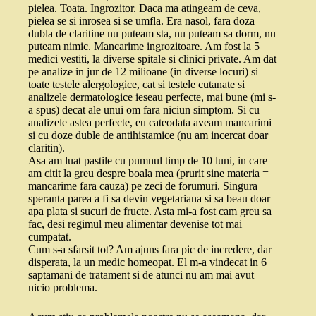
pielea. Toata. Ingrozitor. Daca ma atingeam de ceva,
pielea se si inrosea si se umfla. Era nasol, fara doza
dubla de claritine nu puteam sta, nu puteam sa dorm, nu
puteam nimic. Mancarime ingrozitoare. Am fost la 5
medici vestiti, la diverse spitale si clinici private. Am dat
pe analize in jur de 12 milioane (in diverse locuri) si
toate testele alergologice, cat si testele cutanate si
analizele dermatologice ieseau perfecte, mai bune (mi s-
a spus) decat ale unui om fara niciun simptom. Si cu
analizele astea perfecte, eu cateodata aveam mancarimi
si cu doze duble de antihistamice (nu am incercat doar
claritin).
Asa am luat pastile cu pumnul timp de 10 luni, in care
am citit la greu despre boala mea (prurit sine materia =
mancarime fara cauza) pe zeci de forumuri. Singura
speranta parea a fi sa devin vegetariana si sa beau doar
apa plata si sucuri de fructe. Asta mi-a fost cam greu sa
fac, desi regimul meu alimentar devenise tot mai
cumpatat.
Cum s-a sfarsit tot? Am ajuns fara pic de incredere, dar
disperata, la un medic homeopat. El m-a vindecat in 6
saptamani de tratament si de atunci nu am mai avut
nicio problema.