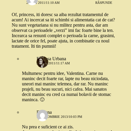
24 MAI 2011/11:10 AM
RĂSPUNDE
Of, princess, iti doresc sa aiba rezultat tratamentul de
acum! Ai incercat sa iti schimbi si alimentatia cat de cat?
Nu sunt vegetariana si nu militez pentru asta, dar am
observat ca perioadele „verzi” imi fac foarte bine la ten.
Incearca sa renunti complet o perioada la carne, grasimi,
lactate de orice fel, poate ajuta, in combinatie cu noul
tratament. Iti tin pumnii!
Printesa Urbana
24 MAI 2011/11:17 AM
Multumesc pentru idee, Valentina. Carne nu
maninc decit foarte rar, lapte nu beau niciodata,
uneori mai maninc telemea, dar rar. Nu maninc
prajeli, nu beau sucuri, nici cafea. Mai sanatos
decit maninc eu cred ca numai bolavii de stomac
maninca. 🙂
Daciana
10 OCTOMBRIE 2013/10:03 PM
Nu prea e suficient ce ai zis.