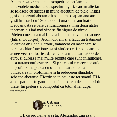
Acum ceva vreme am descoperit pe net lampi cu
ultraviolete medicale, cu spectru ingust, care in alte tari
se folosesc cu succes in multe afectiuni de piele. Initial
gasisem preturi aberante insa acum o saptamana am
gasit in Israel cu 130 de dolari una si mi-am luat-o.
Deocamdata se pare ca functioneaza, insa dupa atatea
incercari nu imi mai vine sa fiu sigura de nimic.
Prietena mea cea mai buna a luptat de o viata cu acneea
(fata si tot corpul). Acum doi ani si-a facut un tratament
la clinica dr Dana Harbuz, tratament cu laser care se
pare ca chiar functioneaza si vindeca chiar si cicatrici de
acnee vechi si foarte adanci. Costa mult, cam 2000 de
euro, si dureaza mai multe sedinte care sunt chinuitoare,
insa tratamentul este real. Si principiul e corect: se arde
in profunzime pielea cu o lumina care duce la
vindecarea in profunzime si la reducerea glandelor
sebacee aberante. Efectiv se inlocuieste tot stratul. Ei i-
au disparut niste gauri de pe fata extrem de adanci si de
urate. Iar pielea s-a comportat cu totul altfel dupa
tratament.
Printesa Urbana
24 MAI 2011/10:18 AM
Of, ce probleme ai si tu, Alexandra, zau asa…