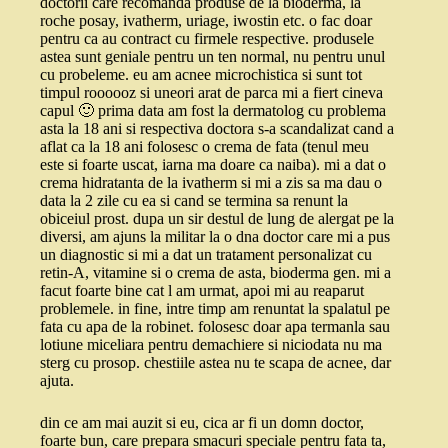
doctorii care recomanda produse de la bioderma, la
roche posay, ivatherm, uriage, iwostin etc. o fac doar
pentru ca au contract cu firmele respective. produsele
astea sunt geniale pentru un ten normal, nu pentru unul
cu probeleme. eu am acnee microchistica si sunt tot
timpul roooooz si uneori arat de parca mi a fiert cineva
capul 🙂 prima data am fost la dermatolog cu problema
asta la 18 ani si respectiva doctora s-a scandalizat cand a
aflat ca la 18 ani folosesc o crema de fata (tenul meu
este si foarte uscat, iarna ma doare ca naiba). mi a dat o
crema hidratanta de la ivatherm si mi a zis sa ma dau o
data la 2 zile cu ea si cand se termina sa renunt la
obiceiul prost. dupa un sir destul de lung de alergat pe la
diversi, am ajuns la militar la o dna doctor care mi a pus
un diagnostic si mi a dat un tratament personalizat cu
retin-A, vitamine si o crema de asta, bioderma gen. mi a
facut foarte bine cat l am urmat, apoi mi au reaparut
problemele. in fine, intre timp am renuntat la spalatul pe
fata cu apa de la robinet. folosesc doar apa termanla sau
lotiune miceliara pentru demachiere si niciodata nu ma
sterg cu prosop. chestiile astea nu te scapa de acnee, dar
ajuta.
din ce am mai auzit si eu, cica ar fi un domn doctor,
foarte bun, care prepara smacuri speciale pentru fata ta,