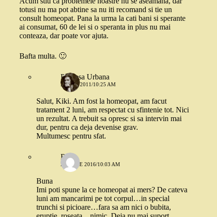
Acum stiu ca problemele noastre nu se aseamana, dar
totusi nu ma pot abtine sa nu iti recomand si tie un
consult homeopat. Pana la urma la cati bani si sperante
ai consumat, 60 de lei si o speranta in plus nu mai
conteaza, dar poate vor ajuta.
Bafta multa. 🙂
Printesa Urbana
24 MAI 2011/10:25 AM
Salut, Kiki. Am fost la homeopat, am facut
tratament 2 luni, am respectat cu sfintenie tot. Nici
un rezultat. A trebuit sa opresc si sa intervin mai
dur, pentru ca deja devenise grav.
Multumesc pentru sfat.
Rox
21 IUNIE 2016/10:03 AM
Buna
Imi poti spune la ce homeopat ai mers? De cateva
luni am mancarimi pe tot corpul…in special
trunchi si picioare…fara sa am nici o bubita,
eruptie, roseata…nimic. Deja nu mai suport…