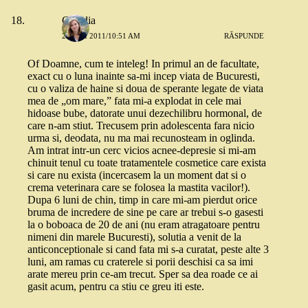
Claudia
24 MAI 2011/10:51 AM
RĂSPUNDE
Of Doamne, cum te inteleg! In primul an de facultate,
exact cu o luna inainte sa-mi incep viata de Bucuresti,
cu o valiza de haine si doua de sperante legate de viata
mea de „om mare,” fata mi-a explodat in cele mai
hidoase bube, datorate unui dezechilibru hormonal, de
care n-am stiut. Trecusem prin adolescenta fara nicio
urma si, deodata, nu ma mai recunosteam in oglinda.
Am intrat intr-un cerc vicios acnee-depresie si mi-am
chinuit tenul cu toate tratamentele cosmetice care exista
si care nu exista (incercasem la un moment dat si o
crema veterinara care se folosea la mastita vacilor!).
Dupa 6 luni de chin, timp in care mi-am pierdut orice
bruma de incredere de sine pe care ar trebui s-o gasesti
la o boboaca de 20 de ani (nu eram atragatoare pentru
nimeni din marele Bucuresti), solutia a venit de la
anticonceptionale si cand fata mi s-a curatat, peste alte 3
luni, am ramas cu craterele si porii deschisi ca sa imi
arate mereu prin ce-am trecut. Sper sa dea roade ce ai
gasit acum, pentru ca stiu ce greu iti este.