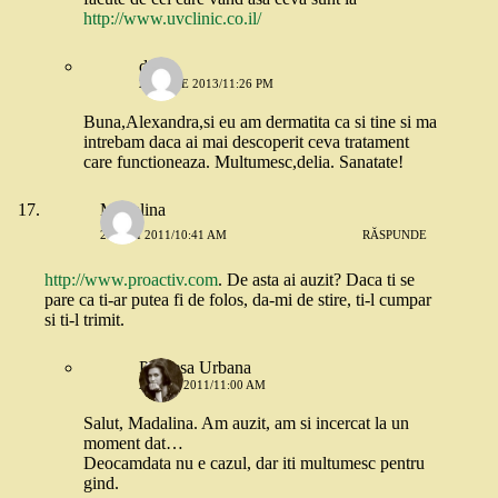
http://www.uvclinic.co.il/
delia
29 IULIE 2013/11:26 PM
Buna,Alexandra,si eu am dermatita ca si tine si ma
intrebam daca ai mai descoperit ceva tratament
care functioneaza. Multumesc,delia. Sanatate!
Madalina
24 MAI 2011/10:41 AM
RĂSPUNDE
http://www.proactiv.com
. De asta ai auzit? Daca ti se
pare ca ti-ar putea fi de folos, da-mi de stire, ti-l cumpar
si ti-l trimit.
Printesa Urbana
24 MAI 2011/11:00 AM
Salut, Madalina. Am auzit, am si incercat la un
moment dat…
Deocamdata nu e cazul, dar iti multumesc pentru
gind.