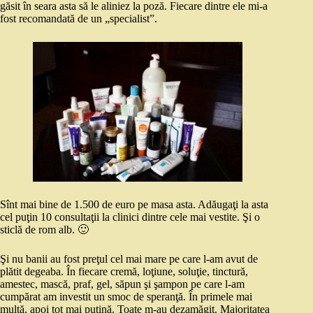
găsit în seara asta să le aliniez la poză. Fiecare dintre ele mi-a
fost recomandată de un „specialist”.
Sînt mai bine de 1.500 de euro pe masa asta. Adăugaţi la asta
cel puţin 10 consultaţii la clinici dintre cele mai vestite. Şi o
sticlă de rom alb. 🙂
Şi nu banii au fost preţul cel mai mare pe care l-am avut de
plătit degeaba. În fiecare cremă, loţiune, soluţie, tinctură,
amestec, mască, praf, gel, săpun şi şampon pe care l-am
cumpărat am investit un smoc de speranţă. În primele mai
multă, apoi tot mai puţină. Toate m-au dezamăgit. Majoritatea