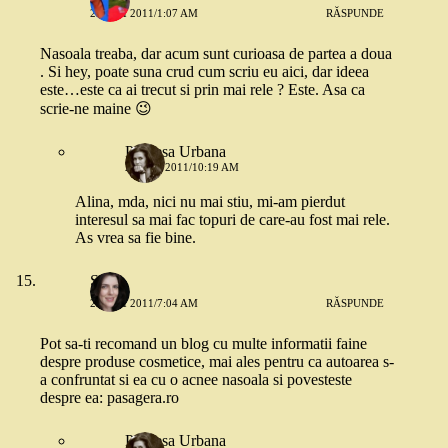
24 MAI 2011/1:07 AM
RĂSPUNDE
Nasoala treaba, dar acum sunt curioasa de partea a doua
. Si hey, poate suna crud cum scriu eu aici, dar ideea
este…este ca ai trecut si prin mai rele ? Este. Asa ca
scrie-ne maine 😉
Printesa Urbana
24 MAI 2011/10:19 AM
Alina, mda, nici nu mai stiu, mi-am pierdut
interesul sa mai fac topuri de care-au fost mai rele.
As vrea sa fie bine.
Sadie
24 MAI 2011/7:04 AM
RĂSPUNDE
Pot sa-ti recomand un blog cu multe informatii faine
despre produse cosmetice, mai ales pentru ca autoarea s-
a confruntat si ea cu o acnee nasoala si povesteste
despre ea: pasagera.ro
Printesa Urbana