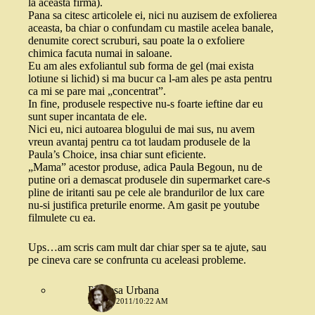
la aceasta firma).
Pana sa citesc articolele ei, nici nu auzisem de exfolierea
aceasta, ba chiar o confundam cu mastile acelea banale,
denumite corect scruburi, sau poate la o exfoliere
chimica facuta numai in saloane.
Eu am ales exfoliantul sub forma de gel (mai exista
lotiune si lichid) si ma bucur ca l-am ales pe asta pentru
ca mi se pare mai „concentrat”.
In fine, produsele respective nu-s foarte ieftine dar eu
sunt super incantata de ele.
Nici eu, nici autoarea blogului de mai sus, nu avem
vreun avantaj pentru ca tot laudam produsele de la
Paula’s Choice, insa chiar sunt eficiente.
„Mama” acestor produse, adica Paula Begoun, nu de
putine ori a demascat produsele din supermarket care-s
pline de iritanti sau pe cele ale brandurilor de lux care
nu-si justifica preturile enorme. Am gasit pe youtube
filmulete cu ea.
Ups…am scris cam mult dar chiar sper sa te ajute, sau
pe cineva care se confrunta cu aceleasi probleme.
Printesa Urbana
24 MAI 2011/10:22 AM