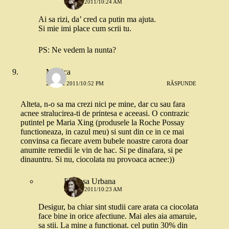
24 MAI 2011/10:24 AM
Ai sa rizi, da’ cred ca putin ma ajuta.
Si mie imi place cum scrii tu.
PS: Ne vedem la nunta?
Monica
23 MAI 2011/10:52 PM
RĂSPUNDE
Alteta, n-o sa ma crezi nici pe mine, dar cu sau fara
acnee stralucirea-ti de printesa e aceeasi. O contrazic
putintel pe Maria Xing (produsele la Roche Possay
functioneaza, in cazul meu) si sunt din ce in ce mai
convinsa ca fiecare avem bubele noastre carora doar
anumite remedii le vin de hac. Si pe dinafara, si pe
dinauntru. Si nu, ciocolata nu provoaca acnee:))
Printesa Urbana
24 MAI 2011/10:23 AM
Desigur, ba chiar sint studii care arata ca ciocolata
face bine in orice afectiune. Mai ales aia amaruie,
sa stii. La mine a functionat. cel putin 30% din