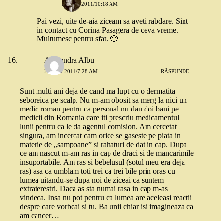
24 MAI 2011/10:18 AM
Pai vezi, uite de-aia ziceam sa aveti rabdare. Sint
in contact cu Corina Pasagera de ceva vreme.
Multumesc pentru sfat. 🙂
Alexandra Albu
24 MAI 2011/7:28 AM
RĂSPUNDE
Sunt multi ani deja de cand ma lupt cu o dermatita
seboreica pe scalp. Nu m-am obosit sa merg la nici un
medic roman pentru ca personal nu dau doi bani pe
medicii din Romania care iti prescriu medicamentul
lunii pentru ca le da agentul comision. Am cercetat
singura, am incercat cam orice se gaseste pe piata in
materie de „sampoane” si rahaturi de dat in cap. Dupa
ce am nascut m-am ras in cap de draci si de mancarimile
insuportabile. Am ras si bebelusul (sotul meu era deja
ras) asa ca umblam toti trei ca trei bile prin oras cu
lumea uitandu-se dupa noi de ziceai ca suntem
extraterestri. Daca as sta numai rasa in cap m-as
vindeca. Insa nu pot pentru ca lumea are aceleasi reactii
despre care vorbeai si tu. Ba unii chiar isi imagineaza ca
am cancer…