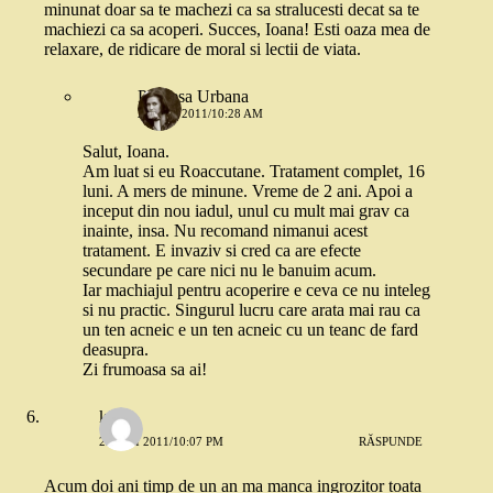
minunat doar sa te machezi ca sa stralucesti decat sa te
machiezi ca sa acoperi. Succes, Ioana! Esti oaza mea de
relaxare, de ridicare de moral si lectii de viata.
Printesa Urbana
24 MAI 2011/10:28 AM
Salut, Ioana.
Am luat si eu Roaccutane. Tratament complet, 16
luni. A mers de minune. Vreme de 2 ani. Apoi a
inceput din nou iadul, unul cu mult mai grav ca
inainte, insa. Nu recomand nimanui acest
tratament. E invaziv si cred ca are efecte
secundare pe care nici nu le banuim acum.
Iar machiajul pentru acoperire e ceva ce nu inteleg
si nu practic. Singurul lucru care arata mai rau ca
un ten acneic e un ten acneic cu un teanc de fard
deasupra.
Zi frumoasa sa ai!
kiki
23 MAI 2011/10:07 PM
RĂSPUNDE
Acum doi ani timp de un an ma manca ingrozitor toata