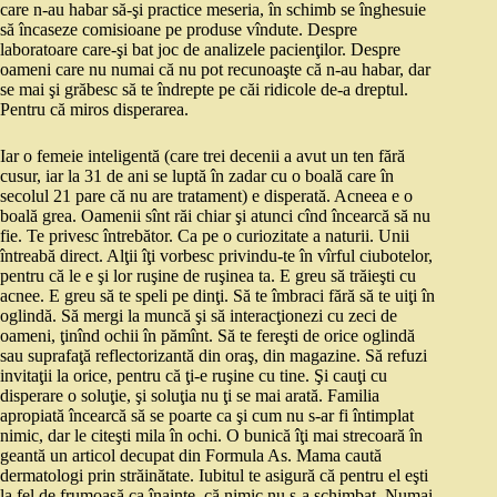
care n-au habar să-şi practice meseria, în schimb se înghesuie
să încaseze comisioane pe produse vîndute. Despre
laboratoare care-şi bat joc de analizele pacienţilor. Despre
oameni care nu numai că nu pot recunoaşte că n-au habar, dar
se mai şi grăbesc să te îndrepte pe căi ridicole de-a dreptul.
Pentru că miros disperarea.
Iar o femeie inteligentă (care trei decenii a avut un ten fără
cusur, iar la 31 de ani se luptă în zadar cu o boală care în
secolul 21 pare că nu are tratament) e disperată. Acneea e o
boală grea. Oamenii sînt răi chiar şi atunci cînd încearcă să nu
fie. Te privesc întrebător. Ca pe o curiozitate a naturii. Unii
întreabă direct. Alţii îţi vorbesc privindu-te în vîrful ciubotelor,
pentru că le e şi lor ruşine de ruşinea ta. E greu să trăieşti cu
acnee. E greu să te speli pe dinţi. Să te îmbraci fără să te uiţi în
oglindă. Să mergi la muncă şi să interacţionezi cu zeci de
oameni, ţinînd ochii în pămînt. Să te fereşti de orice oglindă
sau suprafaţă reflectorizantă din oraş, din magazine. Să refuzi
invitaţii la orice, pentru că ţi-e ruşine cu tine. Şi cauţi cu
disperare o soluţie, şi soluţia nu ţi se mai arată. Familia
apropiată încearcă să se poarte ca şi cum nu s-ar fi întimplat
nimic, dar le citeşti mila în ochi. O bunică îţi mai strecoară în
geantă un articol decupat din Formula As. Mama caută
dermatologi prin străinătate. Iubitul te asigură că pentru el eşti
la fel de frumoasă ca înainte, că nimic nu s-a schimbat. Numai