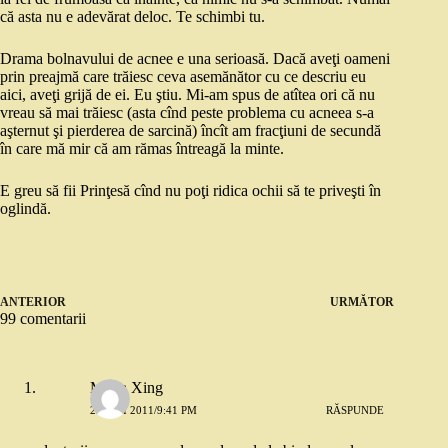
că asta nu e adevărat deloc. Te schimbi tu.
Drama bolnavului de acnee e una serioasă. Dacă aveţi oameni
prin preajmă care trăiesc ceva asemănător cu ce descriu eu
aici, aveţi grijă de ei. Eu ştiu. Mi-am spus de atîtea ori că nu
vreau să mai trăiesc (asta cînd peste problema cu acneea s-a
aşternut şi pierderea de sarcină) încît am fracţiuni de secundă
în care mă mir că am rămas întreagă la minte.
E greu să fii Prinţesă cînd nu poţi ridica ochii să te priveşti în
oglindă.
ANTERIOR
URMĂTOR
99 comentarii
Maria Xing
23 MAI 2011/9:41 PM
RĂSPUNDE