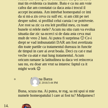
mai tin evidenta ca inainte. Baiu e ca nu am voie
cafea dar am constatat ca daca asta-i trocul il
accept incantata. Am intrebat homeopatul ce imi
da si mi-a zis ceva cu sulf etc. si am citit pe net
despre subst. si profilul celui caruia i se potriveste.
Are rost sa zic ca era leit profilul meu, cu toate
bunele si relele mele? Acum nu stiu cum va evolua
situatia dar zic sa-ncerci si de data asta ceva mai
mult de vreo 2 luni. Ai putea fi surprinsa 🙂 Ce-i
drept se vad imbunatatiri DAR am fost avertizata
din toate partile ca tratamentul dureaza in functie
de timpul in care ai avut boala. Deci cu cat e mai
veche cu-atat e mai lung tratamentul. Acum
oricum ramane la latitudinea ta daca vei reincerca
sau nu, eu doar am vrut sa intaresc faptul ca it
might work 😉
Adriana Barza
19 IULIE 2016/3:44 PM
Buna, scuza ma. Ai putea, te rog, sa mi spui si mie
numele homeopatului l care ai fost tu? Mulţumesc!
A.O.