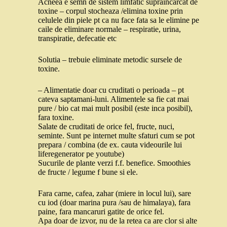
Acneea e semn de sistem limfatic supraincarcat de
toxine – corpul stocheaza /elimina toxine prin
celulele din piele pt ca nu face fata sa le elimine pe
caile de eliminare normale – respiratie, urina,
transpiratie, defecatie etc
Solutia – trebuie eliminate metodic sursele de
toxine.
– Alimentatie doar cu cruditati o perioada – pt
cateva saptamani-luni. Alimentele sa fie cat mai
pure / bio cat mai mult posibil (este inca posibil),
fara toxine.
Salate de cruditati de orice fel, fructe, nuci,
seminte. Sunt pe internet multe sfaturi cum se pot
prepara / combina (de ex. cauta videourile lui
liferegenerator pe youtube)
Sucurile de plante verzi f.f. benefice. Smoothies
de fructe / legume f bune si ele.
Fara carne, cafea, zahar (miere in locul lui), sare
cu iod (doar marina pura /sau de himalaya), fara
paine, fara mancaruri gatite de orice fel.
Apa doar de izvor, nu de la retea ca are clor si alte