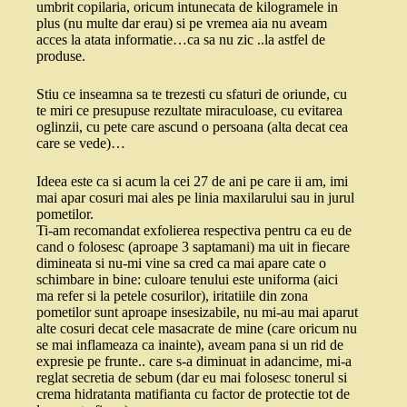
umbrit copilaria, oricum intunecata de kilogramele in
plus (nu multe dar erau) si pe vremea aia nu aveam
acces la atata informatie…ca sa nu zic ..la astfel de
produse.
Stiu ce inseamna sa te trezesti cu sfaturi de oriunde, cu
te miri ce presupuse rezultate miraculoase, cu evitarea
oglinzii, cu pete care ascund o persoana (alta decat cea
care se vede)…
Ideea este ca si acum la cei 27 de ani pe care ii am, imi
mai apar cosuri mai ales pe linia maxilarului sau in jurul
pometilor.
Ti-am recomandat exfolierea respectiva pentru ca eu de
cand o folosesc (aproape 3 saptamani) ma uit in fiecare
dimineata si nu-mi vine sa cred ca mai apare cate o
schimbare in bine: culoare tenului este uniforma (aici
ma refer si la petele cosurilor), iritatiile din zona
pometilor sunt aproape insesizabile, nu mi-au mai aparut
alte cosuri decat cele masacrate de mine (care oricum nu
se mai inflameaza ca inainte), aveam pana si un rid de
expresie pe frunte.. care s-a diminuat in adancime, mi-a
reglat secretia de sebum (dar eu mai folosesc tonerul si
crema hidratanta matifianta cu factor de protectie tot de