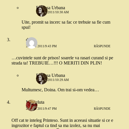
Printesa Urbana
24 MAI 2011/10:30 AM
Uite, promit sa incerc sa fac ce trebuie sa fie cum
spui!
doina
23 MAI 2011/9:43 PM
RĂSPUNDE
…cuvintele sunt de prisos! soarele va rasari curand si pe
strada ta! TREBUIE…!!! O MERITI DIN PLIN!
Printesa Urbana
24 MAI 2011/10:29 AM
Multumesc, Doina. Om trai si-om vedea…
Margeluta
23 MAI 2011/9:47 PM
RĂSPUNDE
Off cat te inteleg Printeso. Sunt in aceeasi situatie si ce e
ingrozitor e faptul ca tind sa ma izolez, sa nu mai