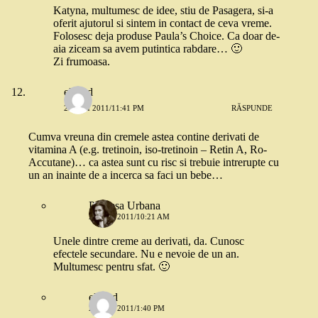
Katyna, multumesc de idee, stiu de Pasagera, si-a
oferit ajutorul si sintem in contact de ceva vreme.
Folosesc deja produse Paula’s Choice. Ca doar de-
aia ziceam sa avem putintica rabdare… 🙂
Zi frumoasa.
elenad
23 MAI 2011/11:41 PM
RĂSPUNDE
Cumva vreuna din cremele astea contine derivati de
vitamina A (e.g. tretinoin, iso-tretinoin – Retin A, Ro-
Accutane)… ca astea sunt cu risc si trebuie intrerupte cu
un an inainte de a incerca sa faci un bebe…
Printesa Urbana
24 MAI 2011/10:21 AM
Unele dintre creme au derivati, da. Cunosc
efectele secundare. Nu e nevoie de un an.
Multumesc pentru sfat. 🙂
elenad
24 MAI 2011/1:40 PM