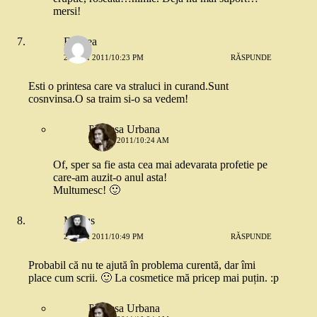
mersi!
Floarea
23 MAI 2011/10:23 PM
RĂSPUNDE
Esti o printesa care va straluci in curand.Sunt
cosnvinsa.O sa traim si-o sa vedem!
Printesa Urbana
24 MAI 2011/10:24 AM
Of, sper sa fie asta cea mai adevarata profetie pe
care-am auzit-o anul asta!
Multumesc! 🙂
Marius
23 MAI 2011/10:49 PM
RĂSPUNDE
Probabil că nu te ajută în problema curentă, dar îmi
place cum scrii. 🙂 La cosmetice mă pricep mai puțin. :p
Printesa Urbana