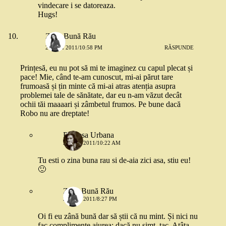
vindecare i se datoreaza.
Hugs!
Zâna Bună Rău
23 MAI 2011/10:58 PM
RĂSPUNDE
Prințesă, eu nu pot să mi te imaginez cu capul plecat și
pace! Mie, când te-am cunoscut, mi-ai părut tare
frumoasă și țin minte că mi-ai atras atenția asupra
problemei tale de sănătate, dar eu n-am văzut decât
ochii tăi maaaari și zâmbetul frumos. Pe bune dacă
Robo nu are dreptate!
Printesa Urbana
24 MAI 2011/10:22 AM
Tu esti o zina buna rau si de-aia zici asa, stiu eu!
🙂
Zâna Bună Rău
24 MAI 2011/8:27 PM
Oi fi eu zână bună dar să știi că nu mint. Și nici nu
fac complimente aiurea: dacă nu simt, tac. Atâta