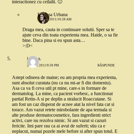
interactionez cu ceilalti. 🙁
Printesa Urbana
24 MAI 2011/10:28 AM
Draga mea, cauta in continuare solutii. Sper sa te
ajute ceva din toata experienta mea. Haide, o sa fie
bine. Daca pina si eu spun asta…
>:D<
ioana s.
23 MAI 2011/9:59 PM
RĂSPUNDE
Astept odiseea de maine; eu am propria mea experienta,
sunt absolut curatata (nu ca nu mi-ar fi din domeniu).
Asa ca va fi ceva util pt mine, care-s in formare de
dermatolog. La mine, ca pacient vorbesc, a functionat
partial Retin-A si pe deplin a stralucit Roaccutane. Si
am fost un caz disperat de acnee atat la nivel fata cat si
torace. Am vazut retete mirobolante de apa termala si
alte produse dermatocosmetice, fara ingredienti strict
activi, care nu rezolva nimic. Si am vazut si cazuri
fericite. Imi pare rau ca ai avut de suferit; stiu ca e
neplacut, numai pozele mele before si after spun totul. E