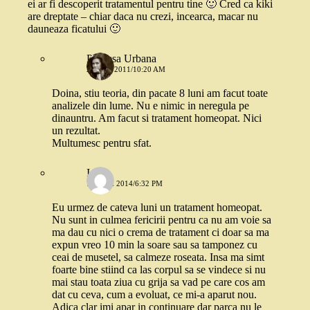
ei ar fi descoperit tratamentul pentru tine 🙂 Cred ca kiki
are dreptate – chiar daca nu crezi, incearca, macar nu
dauneaza ficatului 🙂
Printesa Urbana
24 MAI 2011/10:20 AM
Doina, stiu teoria, din pacate 8 luni am facut toate
analizele din lume. Nu e nimic in neregula pe
dinauntru. Am facut si tratament homeopat. Nici
un rezultat.
Multumesc pentru sfat.
Ioana
7 IUNIE 2014/6:32 PM
Eu urmez de cateva luni un tratament homeopat.
Nu sunt in culmea fericirii pentru ca nu am voie sa
ma dau cu nici o crema de tratament ci doar sa ma
expun vreo 10 min la soare sau sa tamponez cu
ceai de musetel, sa calmeze roseata. Insa ma simt
foarte bine stiind ca las corpul sa se vindece si nu
mai stau toata ziua cu grija sa vad pe care cos am
dat cu ceva, cum a evoluat, ce mi-a aparut nou.
Adica clar imi apar in continuare dar parca nu le