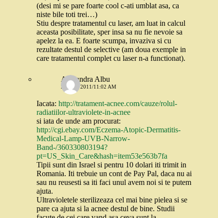
(desi mi se pare foarte cool c-ati umblat asa, ca
niste bile toti trei…)
Stiu despre tratamentul cu laser, am luat in calcul
aceasta posibilitate, sper insa sa nu fie nevoie sa
apelez la ea. E foarte scumpa, invaziva si cu
rezultate destul de selective (am doua exemple in
care tratamentul complet cu laser n-a functionat).
Alexandra Albu
24 MAI 2011/11:02 AM
Iacata:
http://tratament-acnee.com/cauze/rolul-
radiatiilor-ultraviolete-in-acnee
si iata de unde am procurat:
http://cgi.ebay.com/Eczema-Atopic-Dermatitis-
Medical-Lamp-UVB-Narrow-
Band-/360330803194?
pt=US_Skin_Care&hash=item53e563b7fa
Tipii sunt din Israel si pentru 10 dolari iti trimit in
Romania. Iti trebuie un cont de Pay Pal, daca nu ai
sau nu reusesti sa iti faci unul avem noi si te putem
ajuta.
Ultravioletele sterilizeaza cel mai bine pielea si se
pare ca ajuta si la acnee destul de bine. Studii
facute de cei care vand asa ceva sunt la