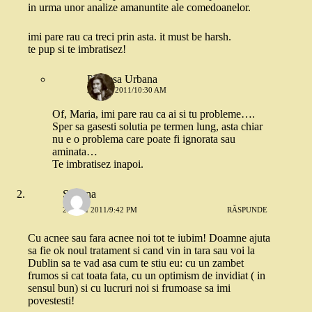
in urma unor analize amanuntite ale comedoanelor.
imi pare rau ca treci prin asta. it must be harsh.
te pup si te imbratisez!
Printesa Urbana
24 MAI 2011/10:30 AM
Of, Maria, imi pare rau ca ai si tu probleme….
Sper sa gasesti solutia pe termen lung, asta chiar
nu e o problema care poate fi ignorata sau
aminata…
Te imbratisez inapoi.
Simona
23 MAI 2011/9:42 PM
RĂSPUNDE
Cu acnee sau fara acnee noi tot te iubim! Doamne ajuta
sa fie ok noul tratament si cand vin in tara sau voi la
Dublin sa te vad asa cum te stiu eu: cu un zambet
frumos si cat toata fata, cu un optimism de invidiat ( in
sensul bun) si cu lucruri noi si frumoase sa imi
povestesti!