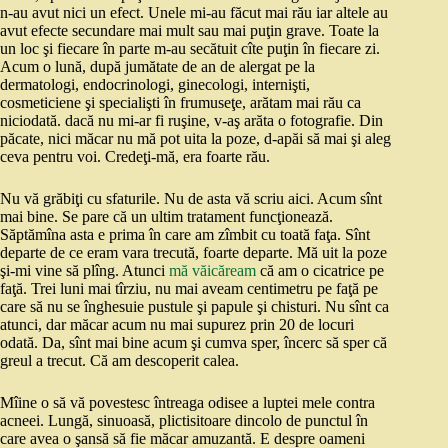
n-au avut nici un efect. Unele mi-au făcut mai rău iar altele au
avut efecte secundare mai mult sau mai puţin grave. Toate la
un loc şi fiecare în parte m-au secătuit cîte puţin în fiecare zi.
Acum o lună, după jumătate de an de alergat pe la
dermatologi, endocrinologi, ginecologi, internişti,
cosmeticiene şi specialişti în frumuseţe, arătam mai rău ca
niciodată. dacă nu mi-ar fi ruşine, v-aş arăta o fotografie. Din
păcate, nici măcar nu mă pot uita la poze, d-apăi să mai şi aleg
ceva pentru voi. Credeţi-mă, era foarte rău.
Nu vă grăbiţi cu sfaturile. Nu de asta vă scriu aici. Acum sînt
mai bine. Se pare că un ultim tratament funcţionează.
Săptămîna asta e prima în care am zîmbit cu toată faţa. Sînt
departe de ce eram vara trecută, foarte departe. Mă uit la poze
şi-mi vine să plîng. Atunci
mă văicăream
că am o cicatrice pe
faţă. Trei luni mai tîrziu, nu mai aveam centimetru pe faţă pe
care să nu se înghesuie pustule şi papule şi chisturi. Nu sînt ca
atunci, dar măcar acum nu mai supurez prin 20 de locuri
odată. Da, sînt mai bine acum şi cumva sper, încerc să sper că
greul a trecut. Că am descoperit calea.
Mîine o să vă povestesc întreaga odisee a luptei mele contra
acneei. Lungă, sinuoasă, plictisitoare dincolo de punctul în
care avea o şansă să fie măcar amuzantă. E despre oameni