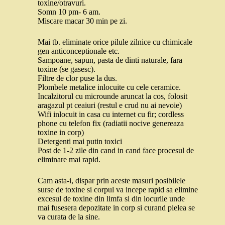
toxine/otravuri.
Somn 10 pm- 6 am.
Miscare macar 30 min pe zi.
Mai tb. eliminate orice pilule zilnice cu chimicale
gen anticonceptionale etc.
Sampoane, sapun, pasta de dinti naturale, fara
toxine (se gasesc).
Filtre de clor puse la dus.
Plombele metalice inlocuite cu cele ceramice.
Incalzitorul cu microunde aruncat la cos, folosit
aragazul pt ceaiuri (restul e crud nu ai nevoie)
Wifi inlocuit in casa cu internet cu fir; cordless
phone cu telefon fix (radiatii nocive genereaza
toxine in corp)
Detergenti mai putin toxici
Post de 1-2 zile din cand in cand face procesul de
eliminare mai rapid.
Cam asta-i, dispar prin aceste masuri posibilele
surse de toxine si corpul va incepe rapid sa elimine
excesul de toxine din limfa si din locurile unde
mai fusesera depozitate in corp si curand pielea se
va curata de la sine.