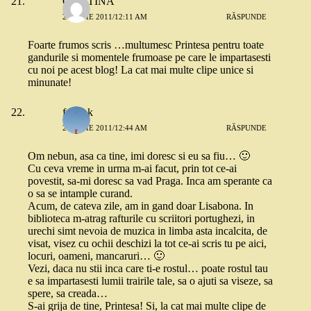
CRISTINA
20 IULIE 2011/12:11 AM
RĂSPUNDE
Foarte frumos scris …multumesc Printesa pentru toate
gandurile si momentele frumoase pe care le impartasesti
cu noi pe acest blog! La cat mai multe clipe unice si
minunate!
frmshk
20 IULIE 2011/12:44 AM
RĂSPUNDE
Om nebun, asa ca tine, imi doresc si eu sa fiu… 🙂
Cu ceva vreme in urma m-ai facut, prin tot ce-ai
povestit, sa-mi doresc sa vad Praga. Inca am sperante ca
o sa se intample curand.
Acum, de cateva zile, am in gand doar Lisabona. In
biblioteca m-atrag rafturile cu scriitori portughezi, in
urechi simt nevoia de muzica in limba asta incalcita, de
visat, visez cu ochii deschizi la tot ce-ai scris tu pe aici,
locuri, oameni, mancaruri… 🙂
Vezi, daca nu stii inca care ti-e rostul… poate rostul tau
e sa impartasesti lumii trairile tale, sa o ajuti sa viseze, sa
spere, sa creada…
S-ai grija de tine, Printesa! Si, la cat mai multe clipe de