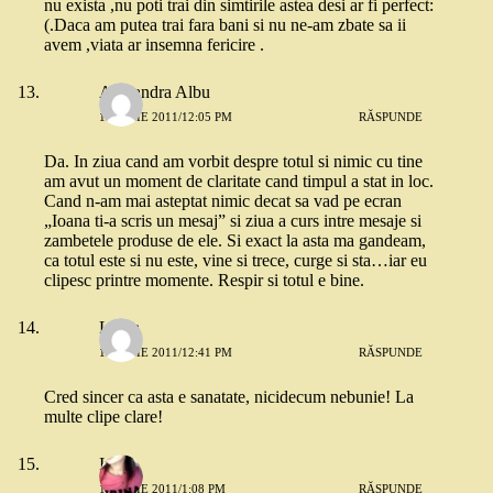
nu exista ,nu poti trai din simtirile astea desi ar fi perfect:
(.Daca am putea trai fara bani si nu ne-am zbate sa ii
avem ,viata ar insemna fericire .
Alexandra Albu
19 IULIE 2011/12:05 PM
RĂSPUNDE
Da. In ziua cand am vorbit despre totul si nimic cu tine
am avut un moment de claritate cand timpul a stat in loc.
Cand n-am mai asteptat nimic decat sa vad pe ecran
„Ioana ti-a scris un mesaj” si ziua a curs intre mesaje si
zambetele produse de ele. Si exact la asta ma gandeam,
ca totul este si nu este, vine si trece, curge si sta…iar eu
clipesc printre momente. Respir si totul e bine.
Laura
19 IULIE 2011/12:41 PM
RĂSPUNDE
Cred sincer ca asta e sanatate, nicidecum nebunie! La
multe clipe clare!
Irina
19 IULIE 2011/1:08 PM
RĂSPUNDE