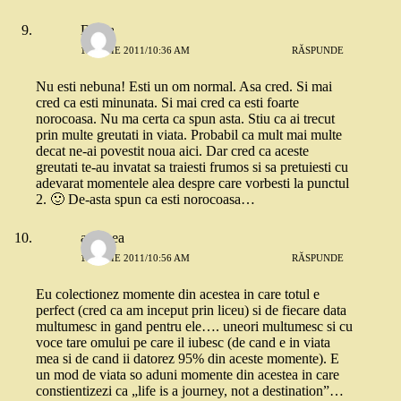
Diana
19 IULIE 2011/10:36 AM
RĂSPUNDE
Nu esti nebuna! Esti un om normal. Asa cred. Si mai
cred ca esti minunata. Si mai cred ca esti foarte
norocoasa. Nu ma certa ca spun asta. Stiu ca ai trecut
prin multe greutati in viata. Probabil ca mult mai multe
decat ne-ai povestit noua aici. Dar cred ca aceste
greutati te-au invatat sa traiesti frumos si sa pretuiesti cu
adevarat momentele alea despre care vorbesti la punctul
2. 🙂 De-asta spun ca esti norocoasa…
andreea
19 IULIE 2011/10:56 AM
RĂSPUNDE
Eu colectionez momente din acestea in care totul e
perfect (cred ca am inceput prin liceu) si de fiecare data
multumesc in gand pentru ele…. uneori multumesc si cu
voce tare omului pe care il iubesc (de cand e in viata
mea si de cand ii datorez 95% din aceste momente). E
un mod de viata so aduni momente din acestea in care
constientizezi ca „life is a journey, not a destination”…