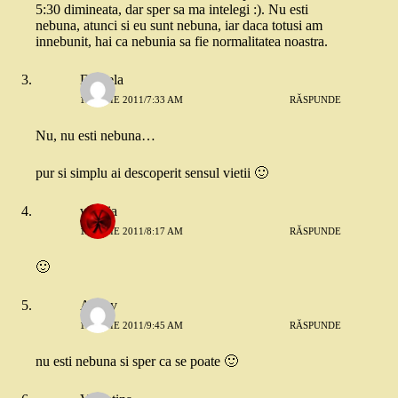
5:30 dimineata, dar sper sa ma intelegi :). Nu esti
nebuna, atunci si eu sunt nebuna, iar daca totusi am
innebunit, hai ca nebunia sa fie normalitatea noastra.
Daniela
19 IULIE 2011/7:33 AM
RĂSPUNDE
Nu, nu esti nebuna…
pur si simplu ai descoperit sensul vietii 🙂
valeria
19 IULIE 2011/8:17 AM
RĂSPUNDE
🙂
Ancav
19 IULIE 2011/9:45 AM
RĂSPUNDE
nu esti nebuna si sper ca se poate 🙂