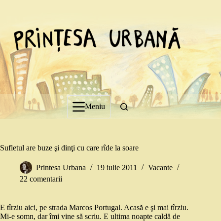
Sari
la
conținut
Meniu
Sufletul are buze şi dinţi cu care rîde la soare
Printesa Urbana
19 iulie 2011
Vacante
22 comentarii
E tîrziu aici, pe strada Marcos Portugal. Acasă e şi mai tîrziu.
Mi-e somn, dar îmi vine să scriu. E ultima noapte caldă de