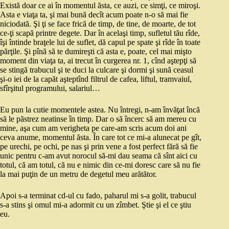
Există doar ce ai în momentul ăsta, ce auzi, ce simţi, ce miroşi.
Asta e viaţa ta, şi mai bună decît acum poate n-o să mai fie
niciodată. Şi ţi se face frică de timp, de tine, de moarte, de tot
ce-ţi scapă printre degete. Dar în acelaşi timp, sufletul tău rîde,
îşi întinde braţele lui de suflet, dă capul pe spate şi rîde în toate
părţile. Şi pînă să te dumireşti că asta e, poate, cel mai mişto
moment din viaţa ta, ai trecut în curgerea nr. 1, cînd aştepţi să
se stingă trabucul şi te duci la culcare şi dormi şi sună ceasul
şi-o iei de la capăt aşteptînd filtrul de cafea, liftul, tramvaiul,
sfîrşitul programului, salariul…
Eu pun la cutie momentele astea. Nu întregi, n-am învăţat încă
să le păstrez neatinse în timp. Dar o să încerc să am mereu cu
mine, aşa cum am verigheta pe care-am scris acum doi ani
ceva anume, momentul ăsta. În care tot ce mi-a alunecat pe gît,
pe urechi, pe ochi, pe nas şi prin vene a fost perfect fără să fie
unic pentru c-am avut norocul să-mi dau seama că sînt aici cu
totul, că am totul, că nu e nimic din ce-mi doresc care să nu fie
la mai puţin de un metru de degetul meu arătător.
Apoi s-a terminat cd-ul cu fado, paharul mi s-a golit, trabucul
s-a stins şi omul mi-a adormit cu un zîmbet. Ştie şi el ce ştiu
eu.