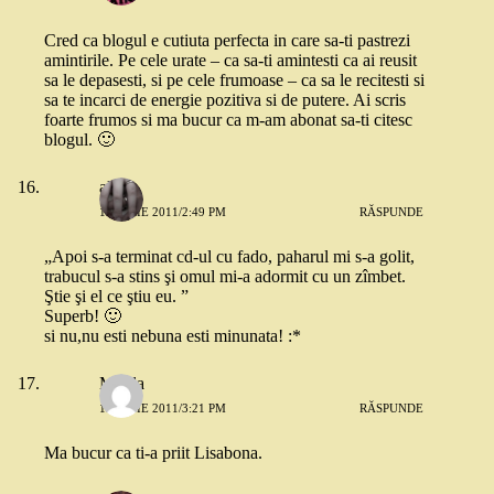
Cred ca blogul e cutiuta perfecta in care sa-ti pastrezi
amintirile. Pe cele urate – ca sa-ti amintesti ca ai reusit
sa le depasesti, si pe cele frumoase – ca sa le recitesti si
sa te incarci de energie pozitiva si de putere. Ai scris
foarte frumos si ma bucur ca m-am abonat sa-ti citesc
blogul. 🙂
alina
19 IULIE 2011/2:49 PM
RĂSPUNDE
„Apoi s-a terminat cd-ul cu fado, paharul mi s-a golit,
trabucul s-a stins şi omul mi-a adormit cu un zîmbet.
Ştie şi el ce ştiu eu. ”
Superb! 🙂
si nu,nu esti nebuna esti minunata! :*
Mirela
19 IULIE 2011/3:21 PM
RĂSPUNDE
Ma bucur ca ti-a priit Lisabona.