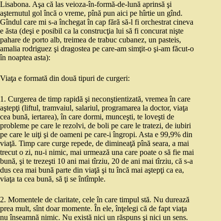
Lisabona. Aşa că las veioza-în-formă-de-lună aprinsă şi
aşternutul gol încă o vreme, pînă pun aici pe hîrtie un gînd.
Gîndul care mi s-a închegat în cap fără să-l fi orchestrat cineva
e ăsta (deşi e posibil ca la construcţia lui să fi concurat nişte
pahare de porto alb, treimea de trabuc cubanez, un pasteis,
amalia rodriguez şi dragostea pe care-am simţit-o şi-am făcut-o
în noaptea asta):
Viaţa e formată din două tipuri de curgeri:
1. Curgerea de timp rapidă şi neconştientizată, vremea în care
aştepţi (liftul, tramvaiul, salariul, programarea la doctor, viaţa
cea bună, iertarea), în care dormi, munceşti, te loveşti de
probleme pe care le rezolvi, de boli pe care le tratezi, de iubiri
pe care le uiţi şi de oameni pe care-i îngropi. Asta e 99,9% din
viaţă. Timp care curge repede, de dimineaţă pînă seara, a mai
trecut o zi, nu-i nimic, mai urmează una care poate o să fie mai
bună, şi te trezeşti 10 ani mai tîrziu, 20 de ani mai tîrziu, că s-a
dus cea mai bună parte din viaţă şi tu încă mai aştepţi ca ea,
viaţa ta cea bună, să ţi se întîmple.
2. Momentele de claritate, cele în care timpul stă. Nu durează
prea mult, sînt doar momente. În ele, înţelegi că de fapt viaţa
nu înseamnă nimic. Nu există nici un răspuns şi nici un sens.