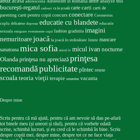
abuz
acasa
amor
Adolescent în România
analyze this
adolescenta
bucureşti-regatul
carte
carti
carti de
ca la școală
cadouri
conectare
carti pentru copii
concurs
parenting
Coronavirus
educatie cu blandete
educatie
cuplu
delicatese
depresie
imagini
fashion
gradinita
sexuala
emigrare
evenimente copii
joacă
nemuritoare
mancare
la joacă în străinătate
limite
mica sofia
micul ivan
nocturne
sanatoasa
micul iv
prinţesa
Olanda
prinţesa nu apreciază
publicitate
recomandă
pîntec
retete
scoala
teoria vieţii
terapie
vacanta
umanitar
Despre mine
Scriu pentru că mă ajută, pentru că am nevoie să dau pe-afară
tot binele meu (și uneori și răul), pentru că vorbele odată
scrise, schimbă lucruri, și eu cred că le schimbă în bine. Scriu
despre copiii mei, despre mine, despre tot ce ne face viața