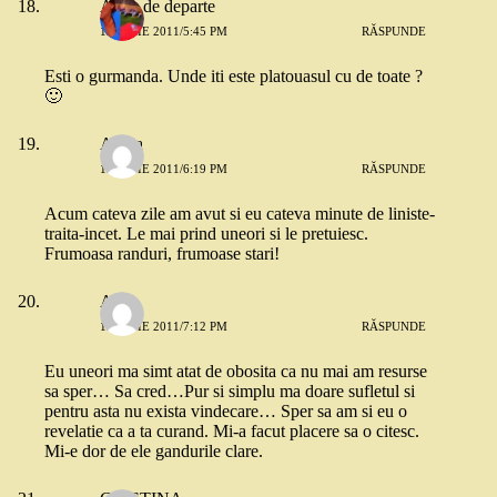
Alina de departe
19 IULIE 2011/5:45 PM
RĂSPUNDE
Esti o gurmanda. Unde iti este platouasul cu de toate ?
🙂
Adina
19 IULIE 2011/6:19 PM
RĂSPUNDE
Acum cateva zile am avut si eu cateva minute de liniste-
traita-incet. Le mai prind uneori si le pretuiesc.
Frumoasa randuri, frumoase stari!
Alma
19 IULIE 2011/7:12 PM
RĂSPUNDE
Eu uneori ma simt atat de obosita ca nu mai am resurse
sa sper… Sa cred…Pur si simplu ma doare sufletul si
pentru asta nu exista vindecare… Sper sa am si eu o
revelatie ca a ta curand. Mi-a facut placere sa o citesc.
Mi-e dor de ele gandurile clare.