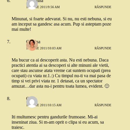
Valentina
19 IULIE 2011/9:56 AM
RĂSPUNDE
Minunat, si foarte adevarat. Si nu, nu esti nebuna, si eu
am inceput sa gandesc asa acum. Pup si asteptam poze
mai multe!
Cristina
19 IULIE 2011/10:03 AM
RĂSPUNDE
Ma bucur ca ai descoperit asta. Nu esti nebuna. Daca
practici atentia ai sa descoperi si alte minuni ale vietii,
care stau ascunse atata vreme cat suntem ocupati (prea
ocupati) cu viata nr.1.:) Cu timpul nu-ti va mai pasa de
timp si vei privi viata nr. 1 detasat, ca un spectator
amuzat…dar asta nu-i pentru toata lumea, evident. 🙂
Oana
19 IULIE 2011/10:15 AM
RĂSPUNDE
Iti multumesc pentru gandurile frumoase. Mi-ai
inseninat ziua. Si m-am oprit o clipa si eu acum, sa
traiesc.