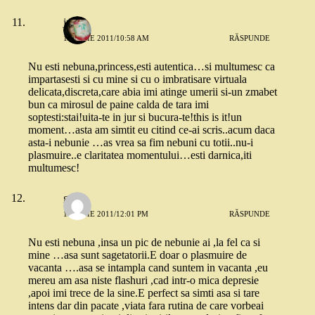
julie
19 IULIE 2011/10:58 AM
RĂSPUNDE
Nu esti nebuna,princess,esti autentica…si multumesc ca
impartasesti si cu mine si cu o imbratisare virtuala
delicata,discreta,care abia imi atinge umerii si-un zmabet
bun ca mirosul de paine calda de tara imi
soptesti:stai!uita-te in jur si bucura-te!this is it!un
moment…asta am simtit eu citind ce-ai scris..acum daca
asta-i nebunie …as vrea sa fim nebuni cu totii..nu-i
plasmuire..e claritatea momentului…esti darnica,iti
multumesc!
gina
19 IULIE 2011/12:01 PM
RĂSPUNDE
Nu esti nebuna ,insa un pic de nebunie ai ,la fel ca si
mine …asa sunt sagetatorii.E doar o plasmuire de
vacanta ….asa se intampla cand suntem in vacanta ,eu
mereu am asa niste flashuri ,cad intr-o mica depresie
,apoi imi trece de la sine.E perfect sa simti asa si tare
intens dar din pacate ,viata fara rutina de care vorbeai