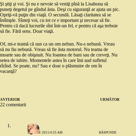
Şi ştiţi şi voi. Şi nu e nevoie să veniţi pînă la Lisabona să
puneţi degetul pe gîndul ăsta. Deşi cu siguranţă ar ajuta un pic.
Opriţi-vă puţin din viaţă. O secundă. Lăsaţi claritatea să se
întîmple. Sînteţi voi, cu tot ce e important şi necesar să fie.
Pentru că dacă lucrurile sînt într-un fel, e pentru că aşa trebuie
să fie. Fără sens. Doar viaţă.
Of, mi-e teamă că sun ca un om nebun. Nu-s nebună. Vreau
să nu fiu nebună. Vreau să fie ăsta motorul. Nu teama de
moarte sau de obişnuit. Nu foamea de bani sau de creveţi. Nu
setea de iubire. Momentele astea în care îmi aud sufletul
rîzînd. Se poate, nu? Sau e doar o plăsmuire de om în
vacanţă?
ANTERIOR
URMĂTOR
22 comentarii
alina
19 IULIE 2011/4:55 AM
RĂSPUNDE