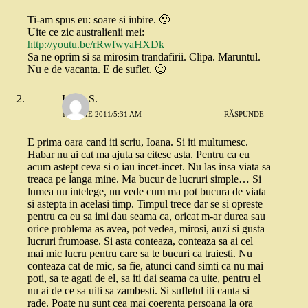
Ti-am spus eu: soare si iubire. 🙂
Uite ce zic australienii mei:
http://youtu.be/rRwfwyaHXDk
Sa ne oprim si sa mirosim trandafirii. Clipa. Maruntul.
Nu e de vacanta. E de suflet. 🙂
Ioana S.
19 IULIE 2011/5:31 AM
RĂSPUNDE
E prima oara cand iti scriu, Ioana. Si iti multumesc.
Habar nu ai cat ma ajuta sa citesc asta. Pentru ca eu
acum astept ceva si o iau incet-incet. Nu las insa viata sa
treaca pe langa mine. Ma bucur de lucruri simple… Si
lumea nu intelege, nu vede cum ma pot bucura de viata
si astepta in acelasi timp. Timpul trece dar se si opreste
pentru ca eu sa imi dau seama ca, oricat m-ar durea sau
orice problema as avea, pot vedea, mirosi, auzi si gusta
lucruri frumoase. Si asta conteaza, conteaza sa ai cel
mai mic lucru pentru care sa te bucuri ca traiesti. Nu
conteaza cat de mic, sa fie, atunci cand simti ca nu mai
poti, sa te agati de el, sa iti dai seama ca uite, pentru el
nu ai de ce sa uiti sa zambesti. Si sufletul iti canta si
rade. Poate nu sunt cea mai coerenta persoana la ora