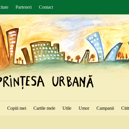
itate
Parteneri
Contact
ă
Copiii mei
Cartile mele
Utile
Umor
Campanii
Citi