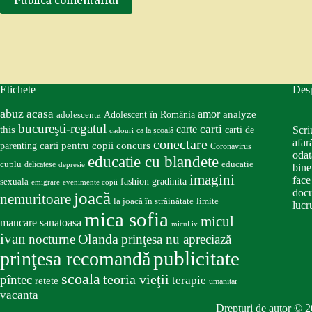
Publică comentariul
Etichete
Des
abuz
acasa
amor
Adolescent în România
analyze
adolescenta
bucureşti-regatul
carte
carti
this
Scri
carti de
ca la școală
cadouri
conectare
afar
carti pentru copii
concurs
parenting
Coronavirus
odat
educatie cu blandete
educatie
cuplu
delicatese
depresie
bine
imagini
face
fashion
gradinita
sexuala
emigrare
evenimente copii
docu
joacă
nemuritoare
la joacă în străinătate
limite
lucru
mica sofia
micul
mancare sanatoasa
micul iv
ivan
nocturne
Olanda
prinţesa nu apreciază
publicitate
prinţesa recomandă
scoala
teoria vieţii
pîntec
terapie
retete
umanitar
vacanta
Drepturi de autor © 2