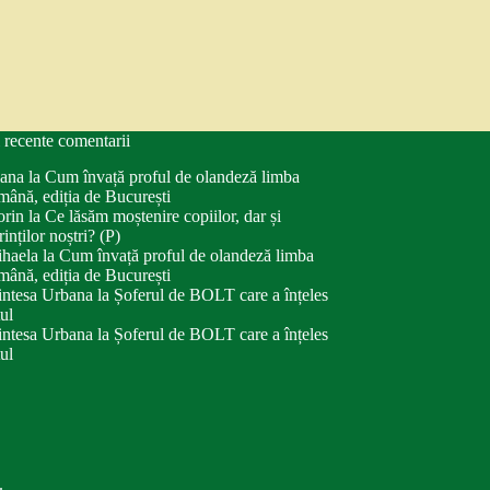
 recente comentarii
ana
la
Cum învață proful de olandeză limba
mână, ediția de București
orin
la
Ce lăsăm moștenire copiilor, dar și
rinților noștri? (P)
haela
la
Cum învață proful de olandeză limba
mână, ediția de București
intesa Urbana
la
Șoferul de BOLT care a înțeles
tul
intesa Urbana
la
Șoferul de BOLT care a înțeles
tul
.