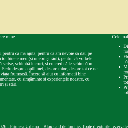
pre mine
Cele mai
Di
ro
u pentru că mă ajută, pentru că am nevoie să dau pe-
Fl
ă tot binele meu (și uneori și răul), pentru că vorbele
pă
ă scrise, schimbă lucruri, și eu cred că le schimbă în
Mi
. Scriu despre copiii mei, despre mine, despre tot ce ne
ro
 viața frumoasă. Încerc să ajut cu informații bine
Pr
mentate, cu simțăminte și experiențele noastre, cu
to
ri și stări.
Pr
to
026 - Printesa Urbana – Blog cald de familie. Toate drepturile rezervate