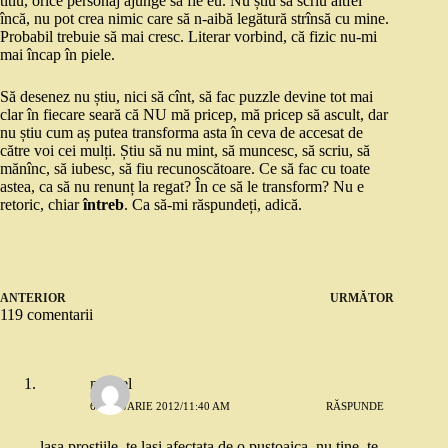
titlu, orice personaj ajunge să fie eu. Nu știu să scriu altfel
încă, nu pot crea nimic care să n-aibă legătură strînsă cu mine.
Probabil trebuie să mai cresc. Literar vorbind, că fizic nu-mi
mai încap în piele.
Să desenez nu știu, nici să cînt, să fac puzzle devine tot mai
clar în fiecare seară că NU mă pricep, mă pricep să ascult, dar
nu știu cum aș putea transforma asta în ceva de accesat de
către voi cei mulți. Știu să nu mint, să muncesc, să scriu, să
mănînc, să iubesc, să fiu recunoscătoare. Ce să fac cu toate
astea, ca să nu renunț la regat? În ce să le transform? Nu e
retoric, chiar
întreb
. Ca să-mi răspundeți, adică.
ANTERIOR
URMĂTOR
119 comentarii
marcel
6 IANUARIE 2012/11:40 AM
RĂSPUNDE
lasa prostiile. te lasi afectata de o pustoaica. nu tine. te