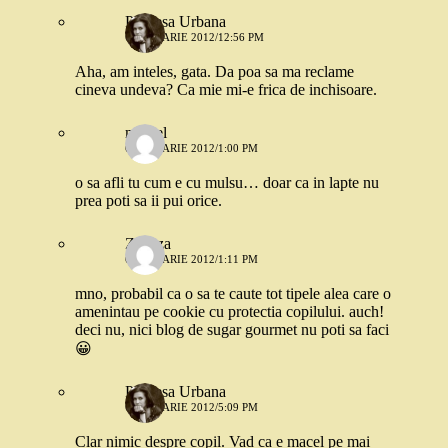
Printesa Urbana
6 IANUARIE 2012/12:56 PM
Aha, am inteles, gata. Da poa sa ma reclame
cineva undeva? Ca mie mi-e frica de inchisoare.
marcel
6 IANUARIE 2012/1:00 PM
o sa afli tu cum e cu mulsu… doar ca in lapte nu
prea poti sa ii pui orice.
Zazuza
6 IANUARIE 2012/1:11 PM
mno, probabil ca o sa te caute tot tipele alea care o
amenintau pe cookie cu protectia copilului. auch!
deci nu, nici blog de sugar gourmet nu poti sa faci
😀
Printesa Urbana
6 IANUARIE 2012/5:09 PM
Clar nimic despre copil. Vad ca e macel pe mai