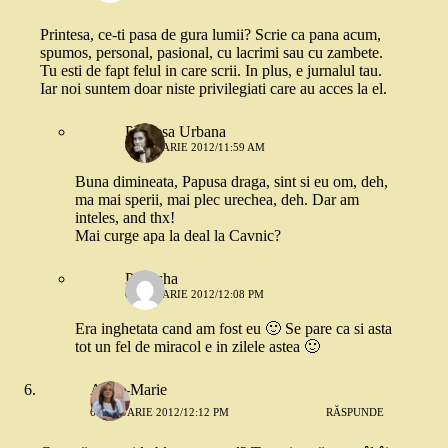
Printesa, ce-ti pasa de gura lumii? Scrie ca pana acum,
spumos, personal, pasional, cu lacrimi sau cu zambete.
Tu esti de fapt felul in care scrii. In plus, e jurnalul tau.
Iar noi suntem doar niste privilegiati care au acces la el.
Printesa Urbana
6 IANUARIE 2012/11:59 AM
Buna dimineata, Papusa draga, sint si eu om, deh,
ma mai sperii, mai plec urechea, deh. Dar am
inteles, and thx!
Mai curge apa la deal la Cavnic?
Papusha
6 IANUARIE 2012/12:08 PM
Era inghetata cand am fost eu 🙂 Se pare ca si asta
tot un fel de miracol e in zilele astea 🙂
Anne-Marie
6 IANUARIE 2012/12:12 PM
RĂSPUNDE