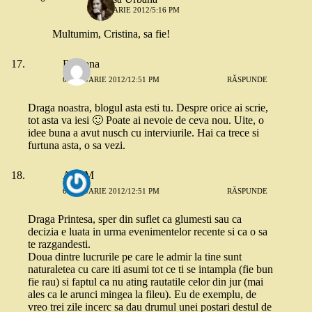
6 IANUARIE 2012/5:16 PM
Multumim, Cristina, sa fie!
Ramona
6 IANUARIE 2012/12:51 PM
RĂSPUNDE
Draga noastra, blogul asta esti tu. Despre orice ai scrie,
tot asta va iesi 🙂 Poate ai nevoie de ceva nou. Uite, o
idee buna a avut nusch cu interviurile. Hai ca trece si
furtuna asta, o sa vezi.
Ana M
6 IANUARIE 2012/12:51 PM
RĂSPUNDE
Draga Printesa, sper din suflet ca glumesti sau ca
decizia e luata in urma evenimentelor recente si ca o sa
te razgandesti.
Doua dintre lucrurile pe care le admir la tine sunt
naturaletea cu care iti asumi tot ce ti se intampla (fie bun
fie rau) si faptul ca nu ating rautatile celor din jur (mai
ales ca le arunci mingea la fileu). Eu de exemplu, de
vreo trei zile incerc sa dau drumul unei postari destul de