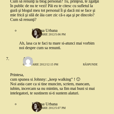
Cum să renunţi la blog personal? Tu, prinţesă, te zgâlţâi
în public de nu te vezi! Păi eu te citesc cu sufletul la
gură şi blogul meu tot personal îi şi dacă mi se face şi
mie frică şi silă de ăia care zic că-s aşa şi pe dincolo?
Cum să renunţi?
Printesa Urbana
6 IANUARIE 2012/5:06 PM
Ah, lasa ca te faci tu mare si-atunci mai vorbim
noi despre cum sa renunti.
Alysa
6 IANUARIE 2012/12:15 PM
RĂSPUNDE
Printesa,
cum spunea si Johnny: „keep walking” ! 🙂
Noi astia care ca si tine muncim, scriem, mancam,
iubim, incercam sa nu mintim, sa fim mai buni si mai
intelegatori, te sustinem si-ti suntem alaturi.
Printesa Urbana
6 IANUARIE 2012/5:07 PM