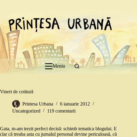
Sari
la
conținut
Meniu
Vineri de cotitură
Printesa Urbana
6 ianuarie 2012
Uncategorized
119 comentarii
Gata, m-am trezit perfect decisă: schimb tematica blogului. E
clar că treaba asta cu jurnalul personal devine periculoasă, că