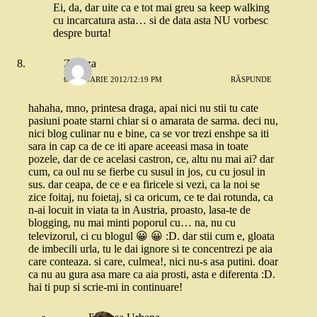
Ei, da, dar uite ca e tot mai greu sa keep walking
cu incarcatura asta… si de data asta NU vorbesc
despre burta!
Zazuza
6 IANUARIE 2012/12:19 PM
RĂSPUNDE
hahaha, mno, printesa draga, apai nici nu stii tu cate
pasiuni poate starni chiar si o amarata de sarma. deci nu,
nici blog culinar nu e bine, ca se vor trezi enshpe sa iti
sara in cap ca de ce iti apare aceeasi masa in toate
pozele, dar de ce acelasi castron, ce, altu nu mai ai? dar
cum, ca oul nu se fierbe cu susul in jos, cu cu josul in
sus. dar ceapa, de ce e ea firicele si vezi, ca la noi se
zice foitaj, nu foietaj, si ca oricum, ce te dai rotunda, ca
n-ai locuit in viata ta in Austria, proasto, lasa-te de
blogging, nu mai minti poporul cu… na, nu cu
televizorul, ci cu blogul 😀 😀 :D. dar stii cum e, gloata
de imbecili urla, tu le dai ignore si te concentrezi pe aia
care conteaza. si care, culmea!, nici nu-s asa putini. doar
ca nu au gura asa mare ca aia prosti, asta e diferenta :D.
hai ti pup si scrie-mi in continuare!