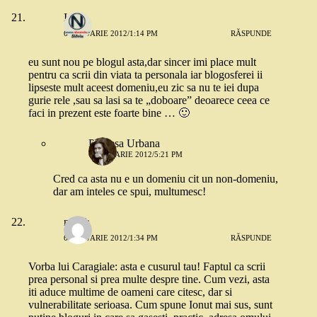
Ionut
6 IANUARIE 2012/1:14 PM
RĂSPUNDE
eu sunt nou pe blogul asta,dar sincer imi place mult
pentru ca scrii din viata ta personala iar blogosferei ii
lipseste mult aceest domeniu,eu zic sa nu te iei dupa
gurie rele ,sau sa lasi sa te „doboare” deoarece ceea ce
faci in prezent este foarte bine … 🙂
Printesa Urbana
6 IANUARIE 2012/5:21 PM
Cred ca asta nu e un domeniu cit un non-domeniu,
dar am inteles ce spui, multumesc!
nusch
6 IANUARIE 2012/1:34 PM
RĂSPUNDE
Vorba lui Caragiale: asta e cusurul tau! Faptul ca scrii
prea personal si prea multe despre tine. Cum vezi, asta
iti aduce multime de oameni care citesc, dar si
vulnerabilitate serioasa. Cum spune Ionut mai sus, sunt