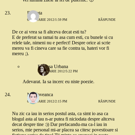
Roscata
6 IANUARIE 2012/1:59 PM
RĂSPUNDE
De ce ai vrea sa fi altceva decat esti tu?
E de preferat sa ramai tu asa cum esti, cu bunele si cu
relele tale, nimeni nu e perfect! Despre orice ai scrie
mereu va fi cineva care sa fie contra ta, hateri vor fi
mereu ;).
Printesa Urbana
6 IANUARIE 2012/5:22 PM
Adevarat. Ia sa incerc eu niste poezie.
Moldoveanca
6 IANUARIE 2012/2:15 PM
RĂSPUNDE
Nu zic ca iau in serios postul asta, ca simt io asa ca
blogul asta al tau n-ar putea fi niciodata despre altceva
decat despre tine :)) Dar prefacandu-ma ca-l iau in
serios, mie personal mi-ar placea sa citesc povestioare si