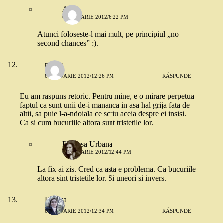
A.
6 IANUARIE 2012/6:22 PM
Atunci foloseste-l mai mult, pe principiul „no
second chances” :).
nusch
6 IANUARIE 2012/12:26 PM
RĂSPUNDE
Eu am raspuns retoric. Pentru mine, e o mirare perpetua
faptul ca sunt unii de-i mananca in asa hal grija fata de
altii, sa puie l-a-ndoiala ce scriu aceia despre ei insisi.
Ca si cum bucuriile altora sunt tristetile lor.
Printesa Urbana
6 IANUARIE 2012/12:44 PM
La fix ai zis. Cred ca asta e problema. Ca bucuriile
altora sint tristetile lor. Si uneori si invers.
Denisa
6 IANUARIE 2012/12:34 PM
RĂSPUNDE