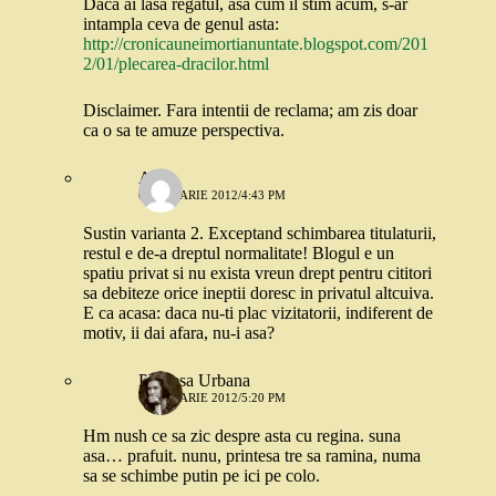
Daca ai lasa regatul, asa cum il stim acum, s-ar
intampla ceva de genul asta:
http://cronicauneimortianuntate.blogspot.com/201
2/01/plecarea-dracilor.html
Disclaimer. Fara intentii de reclama; am zis doar
ca o sa te amuze perspectiva.
A.
6 IANUARIE 2012/4:43 PM
Sustin varianta 2. Exceptand schimbarea titulaturii,
restul e de-a dreptul normalitate! Blogul e un
spatiu privat si nu exista vreun drept pentru cititori
sa debiteze orice ineptii doresc in privatul altcuiva.
E ca acasa: daca nu-ti plac vizitatorii, indiferent de
motiv, ii dai afara, nu-i asa?
Printesa Urbana
6 IANUARIE 2012/5:20 PM
Hm nush ce sa zic despre asta cu regina. suna
asa… prafuit. nunu, printesa tre sa ramina, numa
sa se schimbe putin pe ici pe colo.