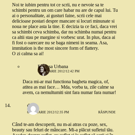
Noi te iubim pentru tot ce scrii, nu e nevoie sa te
schimbi pentru un om care habar nu are de capul lui. Tu
ai o personalitate, ai gusturi faine, scrii cele mai
delicioase postari despre mancare si locuri minunate si
noua ne place asta la tine. E decizia ta ce faci, daca vrei
sa schimbi ceva schimba, dar nu schimba numai pentru
ca altii stau pe margine si vorbesc urat. In plus, daca ai
fi fost o oarecare nu se baga nimeni in seama. Asa,
immitation is the most sincere form of flattery.
O zi calma sa ai!
Printesa Urbana
6 IANUARIE 2012/12:42 PM
Daca mi-ar mai functiona bagheta magica, of,
atitea as mai face… Mda, vorba ta, zile calme sa
avem, ca nemultumiti sint fara numar fara numar!
diana
6 IANUARIE 2012/12:35 PM
RĂSPUNDE
Când te-am descoperit, nu m-ai atras cu poze, sex,
beauty sau feluri de mâncare. Mi-a plăcut sufletul tău.