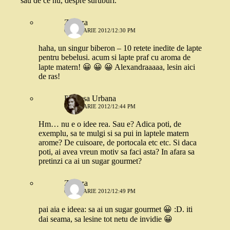
sau de ce nu, despre suruburi.
Zazuza
6 IANUARIE 2012/12:30 PM
haha, un singur biberon – 10 retete inedite de lapte
pentru bebelusi. acum si lapte praf cu aroma de
lapte matern! 😀 😀 😀 Alexandraaaaa, lesin aici
de ras!
Printesa Urbana
6 IANUARIE 2012/12:44 PM
Hm… nu e o idee rea. Sau e? Adica poti, de
exemplu, sa te mulgi si sa pui in laptele matern
arome? De cuisoare, de portocala etc etc. Si daca
poti, ai avea vreun motiv sa faci asta? In afara sa
pretinzi ca ai un sugar gourmet?
Zazuza
6 IANUARIE 2012/12:49 PM
pai aia e ideea: sa ai un sugar gourmet 😀 :D. iti
dai seama, sa lesine tot netu de invidie 😀