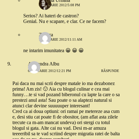
Printesa Urbana
6 IANUARIE 2012/5:08 PM
Serios? Ai hateri de castron?
Genial. Nu e scapare, e clar. Ce ne facem?
Zazuza
7 IANUARIE 2012/11:11 AM
ne intarim imunitatea 😀 😀 😀
Alexandra Albu
6 IANUARIE 2012/12:21 PM
RĂSPUNDE
Pai daca nu mai scrii despre matale io ma dezabonez
prima! Am zis! 🙂 Aia cu blogul culinar e cea mai
funny…te si vad pozand biberonul cu lapte la care o sa
prestezi anul asta! Sau poate o sa alaptezi natural si
atunci clar devine suuuuuper interesant!
Cred ca ai doua optiuni: ori ramai pe metereze asa cum
e, desi stiu cat poate fi de obositor, (am aflat asta zilele
trecute ca m-am mancat undeva) ori stergi cu totul
blogul si gata. Alte cai nu vad. Desi m-ar amuza
teeeeribil sa te vad scriind despre migratia ratei de balta