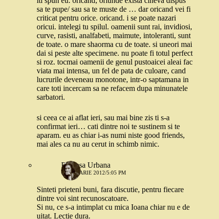
iti spun eu. oricand, oriunde exista cineva dispus
sa te pupe/ sau sa te muste de … dar oricand vei fi
criticat pentru orice. oricand. i se poate nazari
oricui. intelegi tu spilul. oamenii sunt rai, invidiosi,
curve, rasisti, analfabeti, maimute, intoleranti, sunt
de toate. o mare shaorma cu de toate. si uneori mai
dai si peste alte specimene. nu poate fi totul perfect
si roz. tocmai oamenii de genul pustoaicei aleai fac
viata mai intensa, un fel de pata de culoare, cand
lucrurile deveneau monotone, intr-o saptamana in
care toti incercam sa ne refacem dupa minunatele
sarbatori.
si ceea ce ai aflat ieri, sau mai bine zis ti s-a
confirmat ieri… cati dintre noi te sustinem si te
aparam. eu as chiar i-as numi niste good friends,
mai ales ca nu au cerut in schimb nimic.
Printesa Urbana
6 IANUARIE 2012/5:05 PM
Sinteti prieteni buni, fara discutie, pentru fiecare
dintre voi sint recunoscatoare.
Si nu, ce s-a intimplat cu mica Ioana chiar nu e de
uitat. Lectie dura.