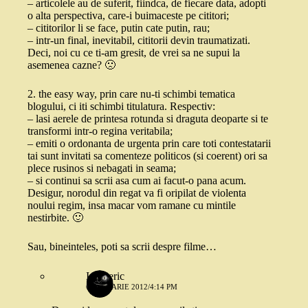
– articolele au de suferit, fiindca, de fiecare data, adopti
o alta perspectiva, care-i buimaceste pe cititori;
– cititorilor li se face, putin cate putin, rau;
– intr-un final, inevitabil, cititorii devin traumatizati.
Deci, noi cu ce ti-am gresit, de vrei sa ne supui la
asemenea cazne? 🙁
2. the easy way, prin care nu-ti schimbi tematica
blogului, ci iti schimbi titulatura. Respectiv:
– lasi aerele de printesa rotunda si draguta deoparte si te
transformi intr-o regina veritabila;
– emiti o ordonanta de urgenta prin care toti contestatarii
tai sunt invitati sa comenteze politicos (si coerent) ori sa
plece rusinos si nebagati in seama;
– si continui sa scrii asa cum ai facut-o pana acum.
Desigur, norodul din regat va fi oripilat de violenta
noului regim, insa macar vom ramane cu mintile
nestirbite. 🙂
Sau, bineinteles, poti sa scrii despre filme…
Intuneric
6 IANUARIE 2012/4:14 PM