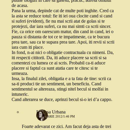
putine bloguri in care sa gasesti, practic, adresa omului
de acasa.
Pana la urma, depinde cat de multe poti inghite. Cred ca
la asta se reduce totul: fie iti iei oua clocite cand si cand
si suferi (evident), fie nu mai scrii atat de golas si te
protejezi, dar iara suferi, ca nu mai simti ca scrii sincer.
Fie, ca orice om oarescum matur, din cand in cand, iei o
pauza si distanta de tot ce te impatimeste, ca te bucura
prea tare, sau ca te supara prea tare. Apoi, iti revii si scrii
iara cum iti place.
In fond, n-ai nici o obligatie contractuala cu nimeni. Da,
iti respecti cititorii. Da, iti aduce placere sa scrii si sa
comentezi cu lumea ce ai scris. Probabil ca-ti aduce
placere si faptul ca sunt atatia care te citesc si te
urmeaza.
Insa, la finalul zilei, obligatia e a ta fata de tine: scrii ca
sa-ti produci tie un sentiment, un beneficiu. Cand
sentimentul se altereaza, stingi nitel becul si molfai in
intuneric.
Cand alterarea se duce, aprinzi becul si-o iei d’a cappo.
Printesa Urbana
6 IANUARIE 2012/1:46 PM
Foarte adevarat ce zici. Am facut deja asta de trei