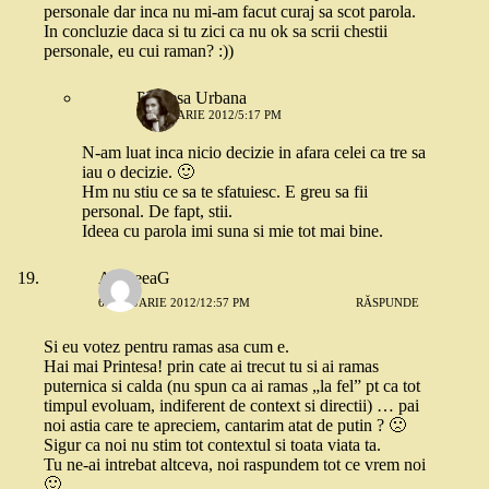
personale dar inca nu mi-am facut curaj sa scot parola.
In concluzie daca si tu zici ca nu ok sa scrii chestii
personale, eu cui raman? :))
Printesa Urbana
6 IANUARIE 2012/5:17 PM
N-am luat inca nicio decizie in afara celei ca tre sa
iau o decizie. 🙂
Hm nu stiu ce sa te sfatuiesc. E greu sa fii
personal. De fapt, stii.
Ideea cu parola imi suna si mie tot mai bine.
AndreeaG
6 IANUARIE 2012/12:57 PM
RĂSPUNDE
Si eu votez pentru ramas asa cum e.
Hai mai Printesa! prin cate ai trecut tu si ai ramas
puternica si calda (nu spun ca ai ramas „la fel” pt ca tot
timpul evoluam, indiferent de context si directii) … pai
noi astia care te apreciem, cantarim atat de putin ? 🙁
Sigur ca noi nu stim tot contextul si toata viata ta.
Tu ne-ai intrebat altceva, noi raspundem tot ce vrem noi
🙂