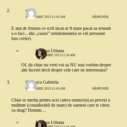
mona
6 IANUARIE 2012/11:42 AM
RĂSPUNDE
E atat de frumos ce scrii incat ar fi mare pacat sa renunti
s-o faci…din „cauze” neintemeiate(a se citi persoane
fara creier).
Printesa Urbana
6 IANUARIE 2012/11:56 AM
Of, da chiar nu vreti voi sa NU mai vorbim despre
alte lucruri decit despre cele care ne intereseaza?
Cristescu Gabriela
6 IANUARIE 2012/11:43 AM
RĂSPUNDE
Chiar se merita pentru acei cativa rautaciosi,sa privezi o
multime (considerabil de mare) de oameni care te citesc
cu drag? Hmmm…
Printesa Urbana
6 IANUARIE 2012/11:56 AM