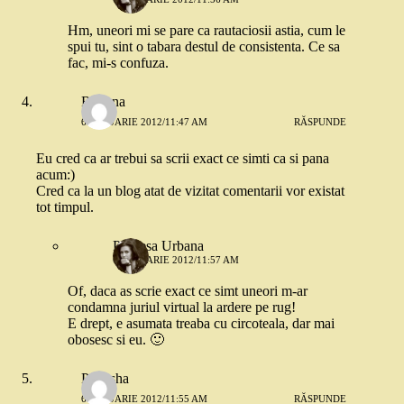
Hm, uneori mi se pare ca rautaciosii astia, cum le
spui tu, sint o tabara destul de consistenta. Ce sa
fac, mi-s confuza.
Roxana
6 IANUARIE 2012/11:47 AM
RĂSPUNDE
Eu cred ca ar trebui sa scrii exact ce simti ca si pana
acum:)
Cred ca la un blog atat de vizitat comentarii vor existat
tot timpul.
Printesa Urbana
6 IANUARIE 2012/11:57 AM
Of, daca as scrie exact ce simt uneori m-ar
condamna juriul virtual la ardere pe rug!
E drept, e asumata treaba cu circoteala, dar mai
obosesc si eu. 🙂
Papusha
6 IANUARIE 2012/11:55 AM
RĂSPUNDE