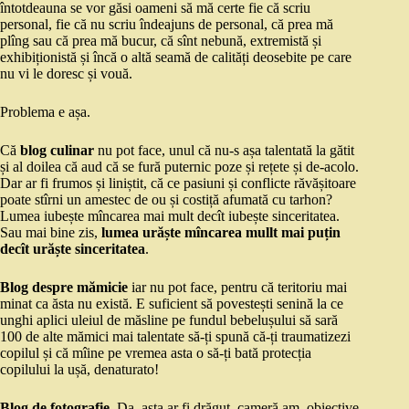
întotdeauna se vor găsi oameni să mă certe fie că scriu
personal, fie că nu scriu îndeajuns de personal, că prea mă
plîng sau că prea mă bucur, că sînt nebună, extremistă și
exhibiționistă și încă o altă seamă de calități deosebite pe care
nu vi le doresc și vouă.
Problema e așa.
Că
blog culinar
nu pot face, unul că nu-s așa talentată la gătit
și al doilea că aud că se fură puternic poze și rețete și de-acolo.
Dar ar fi frumos și liniștit, că ce pasiuni și conflicte răvășitoare
poate stîrni un amestec de ou și costiță afumată cu tarhon?
Lumea iubește mîncarea mai mult decît iubește sinceritatea.
Sau mai bine zis,
lumea urăște mîncarea mullt mai puțin
decît urăște sinceritatea
.
Blog despre mămicie
iar nu pot face, pentru că teritoriu mai
minat ca ăsta nu există. E suficient să povestești senină la ce
unghi aplici uleiul de măsline pe fundul bebelușului să sară
100 de alte mămici mai talentate să-ți spună că-ți traumatizezi
copilul și că mîine pe vremea asta o să-ți bată protecția
copilului la ușă, denaturato!
Blog de fotografie.
Da, asta ar fi drăguț, cameră am, obiective