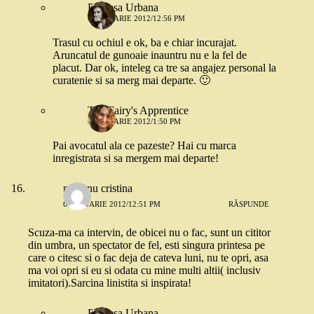
Printesa Urbana
6 IANUARIE 2012/12:56 PM
Trasul cu ochiul e ok, ba e chiar incurajat.
Aruncatul de gunoaie inauntru nu e la fel de
placut. Dar ok, inteleg ca tre sa angajez personal la
curatenie si sa merg mai departe. 🙂
The Fairy's Apprentice
6 IANUARIE 2012/1:50 PM
Pai avocatul ala ce pazeste? Hai cu marca
inregistrata si sa mergem mai departe!
mocanu cristina
6 IANUARIE 2012/12:51 PM
RĂSPUNDE
Scuza-ma ca intervin, de obicei nu o fac, sunt un cititor
din umbra, un spectator de fel, esti singura printesa pe
care o citesc si o fac deja de cateva luni, nu te opri, asa
ma voi opri si eu si odata cu mine multi altii( inclusiv
imitatori).Sarcina linistita si inspirata!
Printesa Urbana