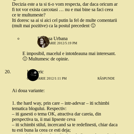
Decizia este a ta si ti-o vom respecta, dar daca oricum ar
fi tot vor exista carcotasi … nu e mai bine sa faci ceea
ce te multumeste?
Iti doresc sa ai si aici cel putin la fel de multe comentarii
(mult mai pozitive) ca la postul precedent 🙂
Printesa Urbana
6 IANUARIE 2012/5:19 PM
E imposibil, macelul e intotdeauna mai interesant.
🙂 Multumesc de opinie.
Intuneric
6 IANUARIE 2012/1:11 PM
RĂSPUNDE
Ai doua variante:
1. the hard way, prin care – intr-adevar – iti schimbi
tematica blogului. Respectiv:
– iti gasesti o tema OK, atractiva dar careia, din
perspectiva ta, ii mai lipseste ceva
– iti schimbi stilul, incercand sa te redefinesti, chiar daca
tu esti buna la ceea ce esti deja;