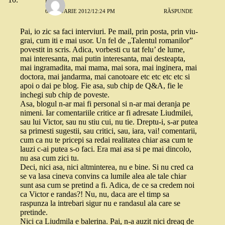
6 IANUARIE 2012/12:24 PM
RĂSPUNDE
Pai, io zic sa faci interviuri. Pe mail, prin posta, prin viu-
grai, cum iti e mai usor. Un fel de „Talentul romanilor”
povestit in scris. Adica, vorbesti cu tat felu’ de lume,
mai interesanta, mai putin interesanta, mai desteapta,
mai ingramadita, mai mama, mai sora, mai inginera, mai
doctora, mai jandarma, mai canotoare etc etc etc etc si
apoi o dai pe blog. Fie asa, sub chip de Q&A, fie le
inchegi sub chip de poveste.
Asa, blogul n-ar mai fi personal si n-ar mai deranja pe
nimeni. Iar comentariile critice ar fi adresate Liudmilei,
sau lui Victor, sau nu stiu cui, nu tie. Dreptu-i, s-ar putea
sa primesti sugestii, sau critici, sau, iara, vai! comentarii,
cum ca nu te pricepi sa redai realitatea chiar asa cum te
lauzi c-ai putea s-o faci. Era mai asa si pe mai dincolo,
nu asa cum zici tu.
Deci, nici asa, nici altminterea, nu e bine. Si nu cred ca
se va lasa cineva convins ca lumile alea ale tale chiar
sunt asa cum se pretind a fi. Adica, de ce sa credem noi
ca Victor e randas?! Nu, nu, daca are el timp sa
raspunza la intrebari sigur nu e randasul ala care se
pretinde.
Nici ca Liudmila e balerina. Pai, n-a auzit nici dreaq de