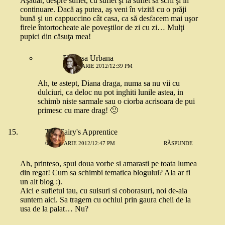
Aşadar, despre suflet, cu suflet şi la suflet să scrii şi în
continuare. Dacă aş putea, aş veni în vizită cu o prăji
bună şi un cappuccino cât casa, ca să desfacem mai uşor
firele întortocheate ale poveştilor de zi cu zi… Mulţi
pupici din căsuţa mea!
Printesa Urbana
6 IANUARIE 2012/12:39 PM
Ah, te astept, Diana draga, numa sa nu vii cu
dulciuri, ca deloc nu pot inghiti lunile astea, in
schimb niste sarmale sau o ciorba acrisoara de pui
primesc cu mare drag! 🙂
The Fairy's Apprentice
6 IANUARIE 2012/12:47 PM
RĂSPUNDE
Ah, printeso, spui doua vorbe si amarasti pe toata lumea
din regat! Cum sa schimbi tematica blogului? Ala ar fi
un alt blog :).
Aici e sufletul tau, cu suisuri si coborasuri, noi de-aia
suntem aici. Sa tragem cu ochiul prin gaura cheii de la
usa de la palat… Nu?