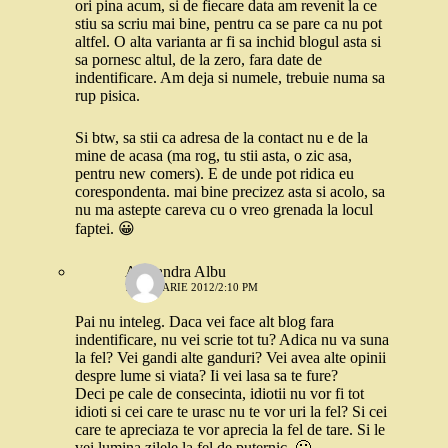
ori pina acum, si de fiecare data am revenit la ce
stiu sa scriu mai bine, pentru ca se pare ca nu pot
altfel. O alta varianta ar fi sa inchid blogul asta si
sa pornesc altul, de la zero, fara date de
indentificare. Am deja si numele, trebuie numa sa
rup pisica.
Si btw, sa stii ca adresa de la contact nu e de la
mine de acasa (ma rog, tu stii asta, o zic asa,
pentru new comers). E de unde pot ridica eu
corespondenta. mai bine precizez asta si acolo, sa
nu ma astepte careva cu o vreo grenada la locul
faptei. 😀
Alexandra Albu
7 IANUARIE 2012/2:10 PM
Pai nu inteleg. Daca vei face alt blog fara
indentificare, nu vei scrie tot tu? Adica nu va suna
la fel? Vei gandi alte ganduri? Vei avea alte opinii
despre lume si viata? Ii vei lasa sa te fure?
Deci pe cale de consecinta, idiotii nu vor fi tot
idioti si cei care te urasc nu te vor uri la fel? Si cei
care te apreciaza te vor aprecia la fel de tare. Si le
vei lumina zilele la fel de puternic. 🙂