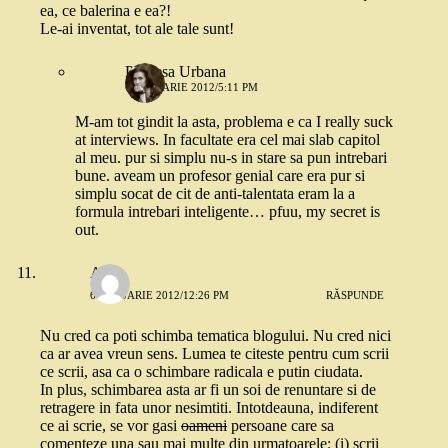
ea, ce balerina e ea?!
Le-ai inventat, tot ale tale sunt!
Printesa Urbana
6 IANUARIE 2012/5:11 PM
M-am tot gindit la asta, problema e ca I really suck
at interviews. In facultate era cel mai slab capitol
al meu. pur si simplu nu-s in stare sa pun intrebari
bune. aveam un profesor genial care era pur si
simplu socat de cit de anti-talentata eram la a
formula intrebari inteligente… pfuu, my secret is
out.
A.
6 IANUARIE 2012/12:26 PM
RĂSPUNDE
Nu cred ca poti schimba tematica blogului. Nu cred nici
ca ar avea vreun sens. Lumea te citeste pentru cum scrii
ce scrii, asa ca o schimbare radicala e putin ciudata.
In plus, schimbarea asta ar fi un soi de renuntare si de
retragere in fata unor nesimtiti. Intotdeauna, indiferent
ce ai scrie, se vor gasi
oameni
persoane care sa
comenteze una sau mai multe din urmatoarele: (i) scrii