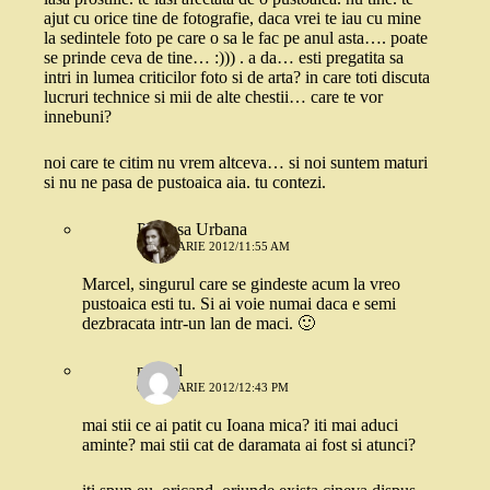
ajut cu orice tine de fotografie, daca vrei te iau cu mine
la sedintele foto pe care o sa le fac pe anul asta…. poate
se prinde ceva de tine… :))) . a da… esti pregatita sa
intri in lumea criticilor foto si de arta? in care toti discuta
lucruri technice si mii de alte chestii… care te vor
innebuni?
noi care te citim nu vrem altceva… si noi suntem maturi
si nu ne pasa de pustoaica aia. tu contezi.
Printesa Urbana
6 IANUARIE 2012/11:55 AM
Marcel, singurul care se gindeste acum la vreo
pustoaica esti tu. Si ai voie numai daca e semi
dezbracata intr-un lan de maci. 🙂
marcel
6 IANUARIE 2012/12:43 PM
mai stii ce ai patit cu Ioana mica? iti mai aduci
aminte? mai stii cat de daramata ai fost si atunci?