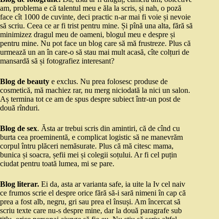
am, problema e că talentul meu e ăla la scris, și nah, o poză
face cît 1000 de cuvinte, deci practic n-ar mai fi voie și nevoie
să scriu. Ceea ce ar fi trist pentru mine. Și pînă una alta, fără să
minimizez dragul meu de oameni, blogul meu e despre și
pentru mine. Nu pot face un blog care să mă frustreze. Plus că
urmează un an în care-o să stau mai mult acasă, cîte colțuri de
mansardă să și fotografiez interesant?
Blog de beauty
e exclus. Nu prea folosesc produse de
cosmetică, mă machiez rar, nu merg niciodată la nici un salon.
Aș termina tot ce am de spus despre subiect într-un post de
două rînduri.
Blog de sex
. Ăsta ar trebui scris din amintiri, că de cînd cu
burta cea proeminentă, e complicat logistic să ne manevrăm
corpul întru plăceri nemăsurate. Plus că mă citesc mama,
bunica și soacra, șefii mei și colegii soțului. Ar fi cel puțin
ciudat pentru toată lumea, mi se pare.
Blog literar.
Ei da, asta ar varianta safe, ia uite la Iv cel naiv
ce frumos scrie el despre orice fără să-i sară nimeni în cap că
prea a fost alb, negru, gri sau prea el însuși. Am încercat să
scriu texte care nu-s despre mine, dar la două paragrafe sub