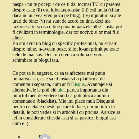
naspa / nu te pricepi / de ce-ti dai tocmai TU cu parerea
despre asta; (ii) esti idioata/proasta; (iii) esti urata (chiar
daca nu ai avea vreo poza pe blog); (iv) injuraturi si alte
urari de bine; (v) nu sunt de acord cu tine, deci ma
razboiesc in scris cu tine pana in panzele albe – astia pot
fi civilizati in terminologie, dar tot nocivi; si or mai fi si
altele.
Eu am avut un blog cu specific profesional, nu scriam
despre mine, n-aveam poze, si tot le-am primit pe toate
cele de mai sus. Deci nu cred ca solutia e vreo
schimbare in blogul tau.
Ce pot sa iti sugerez, ca sa te afecteze mai putin
poluarea asta, este sa iti instalezi o platforma de
comentarii separata, cum ar fi
Disqus
. Avantajele si
alternativele le poti citi
aici
, partea importanta din
punctul meu de vedere fiind ca poti bloca anumiti
comentatori (blacklist). Mie imi place mult Disqus si
pentru celelalte chestii pe care le face, dar nu intru in
detalii, le poti vedea si in articolul cu pricina. As zice sa
iei in considerare chestia asta si sa pastrezi blogul asa
cum e :).
li