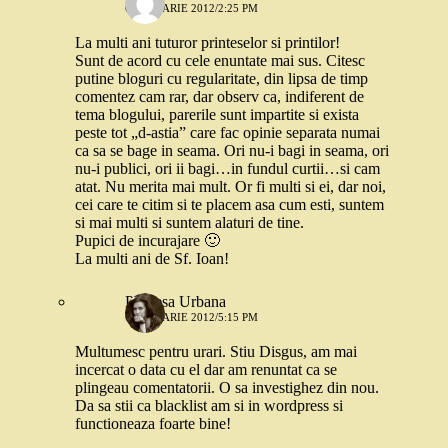
6 IANUARIE 2012/2:25 PM
La multi ani tuturor printeselor si printilor!
Sunt de acord cu cele enuntate mai sus. Citesc
putine bloguri cu regularitate, din lipsa de timp
comentez cam rar, dar observ ca, indiferent de
tema blogului, parerile sunt impartite si exista
peste tot „d-astia” care fac opinie separata numai
ca sa se bage in seama. Ori nu-i bagi in seama, ori
nu-i publici, ori ii bagi…in fundul curtii…si cam
atat. Nu merita mai mult. Or fi multi si ei, dar noi,
cei care te citim si te placem asa cum esti, suntem
si mai multi si suntem alaturi de tine.
Pupici de incurajare 🙂
La multi ani de Sf. Ioan!
Printesa Urbana
6 IANUARIE 2012/5:15 PM
Multumesc pentru urari. Stiu Disgus, am mai
incercat o data cu el dar am renuntat ca se
plingeau comentatorii. O sa investighez din nou.
Da sa stii ca blacklist am si in wordpress si
functioneaza foarte bine!