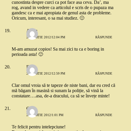
cunostinta despre curci ca pot face asa ceva. Da’, ma
rog, avand in vedere ca articolul e scris de o pupaza ma
gandesc ca e mai apropiata de genul asta de probleme.
Oricum, interesant, o sa mai studiez. 🙂
Adela
22 MARTIE 2012/12:04 PM
RĂSPUNDE
M-am amuzat copios! Sa mai zici tu ca e boring in
perioada asta! 🙂
Deea
22 MARTIE 2012/12:59 PM
RĂSPUNDE
Clar omul vroia să te tapeze de niste bani, dar eu cred că
mă băgam în masină si sunam la poliție, să vină la
constatare….asa, de-a dracului, ca să se învețe minte!
Cata
22 MARTIE 2012/1:01 PM
RĂSPUNDE
Te felicit pentru intelepciune!