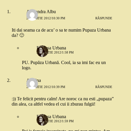
Alexandra Albu
21 MARTIE 2012/10:30 PM
RĂSPUNDE
Iti dai seama ca de acu’ o sa te numim Pupaza Urbana
da? 🙂
Printesa Urbana
22 MARTIE 2012/1:58 PM
PU. Pupăza Urbană. Cool, ia sa imi fac eu un
logo.
Adelina
21 MARTIE 2012/10:39 PM
RĂSPUNDE
:)) Te felicit pentru calm! Are noroc ca nu esti „pupaza”
din alea, ca altfel vedea el cui ii zburau fulgii!
Printesa Urbana
22 MARTIE 2012/1:59 PM