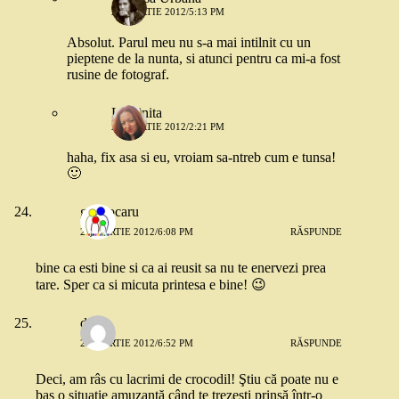
22 MARTIE 2012/5:13 PM
Absolut. Parul meu nu s-a mai intilnit cu un
pieptene de la nunta, si atunci pentru ca mi-a fost
rusine de fotograf.
Luminita
23 MARTIE 2012/2:21 PM
haha, fix asa si eu, vroiam sa-ntreb cum e tunsa!
🙂
g.cojocaru
22 MARTIE 2012/6:08 PM
RĂSPUNDE
bine ca esti bine si ca ai reusit sa nu te enervezi prea
tare. Sper ca si micuta printesa e bine! 😉
diana
22 MARTIE 2012/6:52 PM
RĂSPUNDE
Deci, am râs cu lacrimi de crocodil! Ştiu că poate nu e
baş o situaţie amuzantă când te trezeşti prinsă într-o