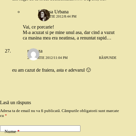
Printesa Urbana
25 MARTIE 2012/8:44 PM
Vai, ce porcarie!
M-a acuzat si pe mine unul asa, dar cind a vazut
ca masina mea era neatinsa, a renuntat rapid…
mimoza
27 MARTIE 2012/11:04 PM
RĂSPUNDE
eu am cazut de fraiera, asta e adevarul 🙂
Lasă un răspuns
Adresa ta de email nu va fi publicată.
Câmpurile obligatorii sunt marcate
cu
*
Nume
*