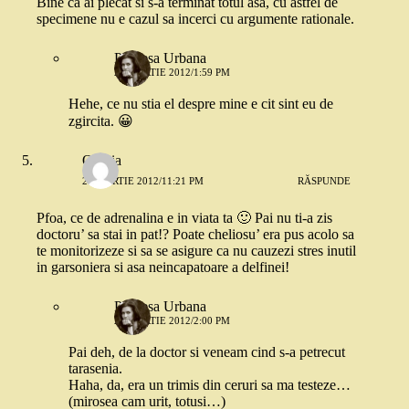
Bine ca ai plecat si s-a terminat totul asa, cu astfel de
specimene nu e cazul sa incerci cu argumente rationale.
Printesa Urbana
22 MARTIE 2012/1:59 PM
Hehe, ce nu stia el despre mine e cit sint eu de
zgircita. 😀
Omnia
21 MARTIE 2012/11:21 PM
RĂSPUNDE
Pfoa, ce de adrenalina e in viata ta 🙂 Pai nu ti-a zis
doctoru’ sa stai in pat!? Poate cheliosu’ era pus acolo sa
te monitorizeze si sa se asigure ca nu cauzezi stres inutil
in garsoniera si asa neincapatoare a delfinei!
Printesa Urbana
22 MARTIE 2012/2:00 PM
Pai deh, de la doctor si veneam cind s-a petrecut
tarasenia.
Haha, da, era un trimis din ceruri sa ma testeze…
(mirosea cam urit, totusi…)