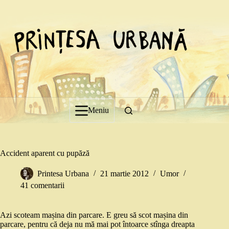
Sari
la
conținut
Meniu
Accident aparent cu pupăză
Printesa Urbana
21 martie 2012
Umor
41 comentarii
Azi scoteam mașina din parcare. E greu să scot mașina din
parcare, pentru că deja nu mă mai pot întoarce stînga dreapta