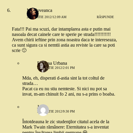
Moldoveanca
22 MARTIE 2012/12:09 AM
RĂSPUNDE
Fata!!! Pai ma scuzi, dar intamplarea asta e putin mai
nasoala decat cainele care te sperie pe strada!!!!!!!!!!!
Avem chirii ieftine prin zona noastra daca te intereseaza,
ca sunt sigura ca si nemtii astia au reviste la care sa poti
scrie 🙁
Printesa Urbana
22 MARTIE 2012/2:01 PM
Mda, eh, disperati d-astia sint la tot coltul de
strada…
Pacat ca eu nu stiu nemteste. Si nici nu pot sa
invat, m-am chinuit fo 2 ani, nu s-a prins o boaba.
Jules
22 MARTIE 2012/9:30 PM
Întotdeauna le zic studenţilor citatul acela de la
Mark Twain rămânere: Eternitatea s-a inventat
pentru învăţarea limbii germane 😀