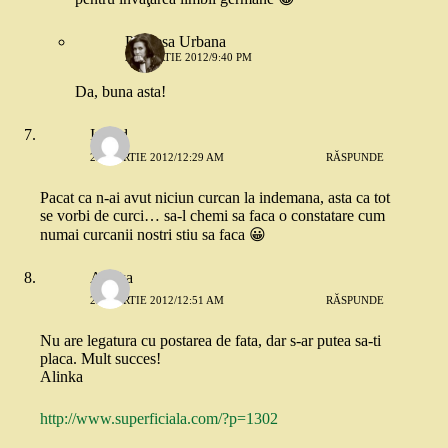
Printesa Urbana
22 MARTIE 2012/9:40 PM
Da, buna asta!
Ingrid
22 MARTIE 2012/12:29 AM
RĂSPUNDE
Pacat ca n-ai avut niciun curcan la indemana, asta ca tot
se vorbi de curci… sa-l chemi sa faca o constatare cum
numai curcanii nostri stiu sa faca 😀
Alinka
22 MARTIE 2012/12:51 AM
RĂSPUNDE
Nu are legatura cu postarea de fata, dar s-ar putea sa-ti
placa. Mult succes!
Alinka
http://www.superficiala.com/?p=1302