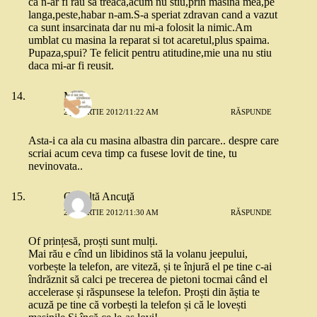
ca n-ar fi rau sa treaca,acum nu stiu,prin masina mea,pe
langa,peste,habar n-am.S-a speriat zdravan cand a vazut
ca sunt insarcinata dar nu mi-a folosit la nimic.Am
umblat cu masina la reparat si tot acaretul,plus spaima.
Pupaza,spui? Te felicit pentru atitudine,mie una nu stiu
daca mi-ar fi reusit.
M.
22 MARTIE 2012/11:22 AM
RĂSPUNDE
Asta-i ca ala cu masina albastra din parcare.. despre care
scriai acum ceva timp ca fusese lovit de tine, tu
nevinovata..
Cealaltă Ancuţă
22 MARTIE 2012/11:30 AM
RĂSPUNDE
Of prințesă, proști sunt mulți.
Mai rău e cînd un libidinos stă la volanu jeepului,
vorbește la telefon, are viteză, și te înjură el pe tine c-ai
îndrăznit să calci pe trecerea de pietoni tocmai când el
accelerase și răspunsese la telefon. Proști din ăștia te
acuză pe tine că vorbești la telefon și că le lovești