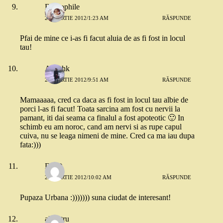
Bibliophile
22 MARTIE 2012/1:23 AM
RĂSPUNDE
Pfai de mine ce i-as fi facut aluia de as fi fost in locul
tau!
Anushk
22 MARTIE 2012/9:51 AM
RĂSPUNDE
Mamaaaaa, cred ca daca as fi fost in locul tau albie de
porci l-as fi facut! Toata sarcina am fost cu nervii la
pamant, iti dai seama ca finalul a fost apoteotic 🙂 In
schimb eu am noroc, cand am nervi si as rupe capul
cuiva, nu se leaga nimeni de mine. Cred ca ma iau dupa
fata:)))
DAD
22 MARTIE 2012/10:02 AM
RĂSPUNDE
Pupaza Urbana :))))))) suna ciudat de interesant!
albastru