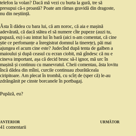
telefon la volan? Dacă mă vezi cu burta la gură, tre să
presupui că-s proastă? Poate am rămas gravidă din dragoste,
nu din neștiință.
Ăsta îi dădea cu bara lui, că am noroc, că aia e mașină
adevărată, că dacă stătea el să numere cîte pupeze (auzi tu,
pupază, eu) i-au intrat lui în bară (aici n-am comentat, că cine
știe ce perfomanțe a înregistrat domnul la tinerețe), păi mai
ajungea el acum cine este? Judecînd după tenta de galben a
maioului și după ceasul cu ecran ciobit, mă gîndesc că nu e
cineva important, așa că decid brusc să-l ignor, mă urc în
mașină și continuu cu manevratul. Cheii comentau, ăsta lovitu
încă dădea din mîini, curcile continuau zburătăceala
ciripitoare. Am plecat în trombă, cu scîrț de (sper că) le-au
zdrăngănit pe cinste borcanele în portbagaj.
Pupăză, eu?
ANTERIOR
URMĂTOR
41 comentarii