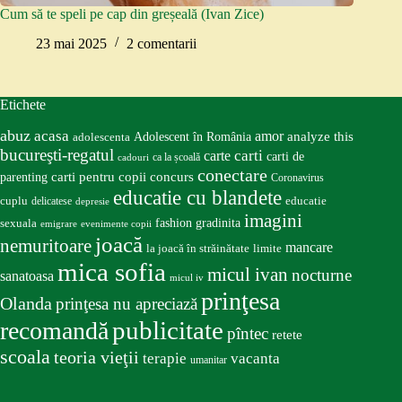
Cum să te speli pe cap din greșeală (Ivan Zice)
23 mai 2025
2 comentarii
Etichete
abuz
acasa
amor
Adolescent în România
analyze this
adolescenta
bucureşti-regatul
carte
carti
carti de
ca la școală
cadouri
conectare
carti pentru copii
concurs
parenting
Coronavirus
educatie cu blandete
educatie
cuplu
delicatese
depresie
imagini
fashion
gradinita
sexuala
emigrare
evenimente copii
joacă
nemuritoare
mancare
la joacă în străinătate
limite
mica sofia
micul ivan
nocturne
sanatoasa
micul iv
prinţesa
Olanda
prinţesa nu apreciază
publicitate
recomandă
pîntec
retete
scoala
teoria vieţii
terapie
vacanta
umanitar