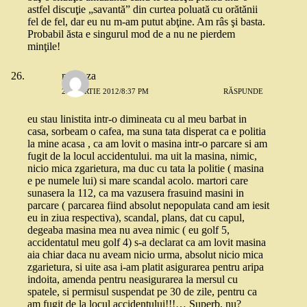
astfel discuţie „savantă” din curtea poluată cu orătănii
fel de fel, dar eu nu m-am putut abţine. Am râs şi basta.
Probabil ăsta e singurul mod de a nu ne pierdem
minţile!
mimoza
25 MARTIE 2012/8:37 PM
RĂSPUNDE
eu stau linistita intr-o dimineata cu al meu barbat in
casa, sorbeam o cafea, ma suna tata disperat ca e politia
la mine acasa , ca am lovit o masina intr-o parcare si am
fugit de la locul accidentului. ma uit la masina, nimic,
nicio mica zgarietura, ma duc cu tata la politie ( masina
e pe numele lui) si mare scandal acolo. martori care
sunasera la 112, ca ma vazusera frasuind masini in
parcare ( parcarea fiind absolut nepopulata cand am iesit
eu in ziua respectiva), scandal, plans, dat cu capul,
degeaba masina mea nu avea nimic ( eu golf 5,
accidentatul meu golf 4) s-a declarat ca am lovit masina
aia chiar daca nu aveam nicio urma, absolut nicio mica
zgarietura, si uite asa i-am platit asigurarea pentru aripa
indoita, amenda pentru neasigurarea la mersul cu
spatele, si permisul suspendat pe 30 de zile, pentru ca
am fugit de la locul accidentului!!!… Superb, nu?