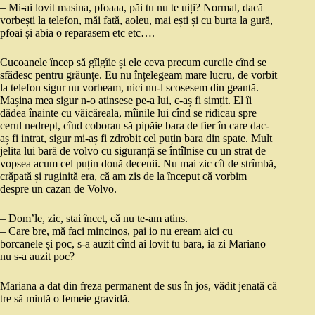
– Mi-ai lovit masina, pfoaaa, păi tu nu te uiți? Normal, dacă
vorbești la telefon, măi fată, aoleu, mai ești și cu burta la gură,
pfoai și abia o reparasem etc etc….
Cucoanele încep să gîlgîie și ele ceva precum curcile cînd se
sfădesc pentru grăunțe. Eu nu înțelegeam mare lucru, de vorbit
la telefon sigur nu vorbeam, nici nu-l scosesem din geantă.
Mașina mea sigur n-o atinsese pe-a lui, c-aș fi simțit. El îi
dădea înainte cu văicăreala, mîinile lui cînd se ridicau spre
cerul nedrept, cînd coborau să pipăie bara de fier în care dac-
aș fi intrat, sigur mi-aș fi zdrobit cel puțin bara din spate. Mult
jelita lui bară de volvo cu siguranță se întîlnise cu un strat de
vopsea acum cel puțin două decenii. Nu mai zic cît de strîmbă,
crăpată și ruginită era, că am zis de la început că vorbim
despre un cazan de Volvo.
– Dom’le, zic, stai încet, că nu te-am atins.
– Care bre, mă faci mincinos, pai io nu eream aici cu
borcanele și poc, s-a auzit cînd ai lovit tu bara, ia zi Mariano
nu s-a auzit poc?
Mariana a dat din freza permanent de sus în jos, vădit jenată că
tre să mintă o femeie gravidă.