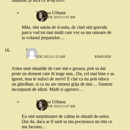
mașinile.Și încă ce le-aș lovi!
Printesa Urbana
22 MARTIE 2012/11:47 AM
Mda, sint satula de d-astia, de cind sint gravida
parca vad tot mai multi care vor sa ma omoare de
la volanul jeepanelor…
Ina
22 MARTIE 2012/11:32 AM
RĂSPUNDE
Astea sunt situatiile de care imi e groaza, poti sa dai
peste un dement care iti trage una.. Da, cel mai bine e sa
ignori, insa te sufoci de nervi! E clar ca nu poti educa
un ghiolban, si ca nu are nimeni grija de tine… Suntem
inconjurati de idioti. Multi si agresivi…
Printesa Urbana
22 MARTIE 2012/11:47 AM
Eu sint surprinzator de calma in situatii de-astea.
Dar da, daca ar fi sarit sa ma pocneasca nu stiu ce
ma faceam…