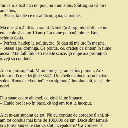
Jur ca n-a fost nici un poc, nu l-am atins. Sînt sigură că nu l-
am atins.
– Pfoaa, ia uite ce mi-ai făcut, gata, la poliție.
Mă duc și mă uit la bara lui. Nimic (mă rog, nimic din ce nu
era acolo și acum 10 ani). La mine pe bară, nimic. Bon,
schimb foaia.
– Perfect, haideți la poliție, zic. Și dau să mă urc în mașină.
– Staaai așa, domniță. Ce poliție, ce, credeți că sîntem în filme
aicea? Mai întîi îmi ceri matale scuze. Și dupe aia promiți că
înveți să conduci.
Aici m-am supărat. M-am înroșit și-am strîns pumnii. Auzi
cine-mi dă mie lecții de viață. Un chelios mincinos în maiou
soios. Rima de clasa întîi e cu siguranță involuntară, a ieșit de
nervi.
Din spate apare alt chel, cu gînd să ne împace.
– Haide bre las-o în pace, că toți am fost la început.
Aici m-am supărat de tot. Păi eu conduc de aproape 8 ani, și-
am tot condus mai bine de 100.000 de km. Dacă sînt femeie
și-s tunsă aiurea, e clar ca sînt începătoare? Că vorbesc la