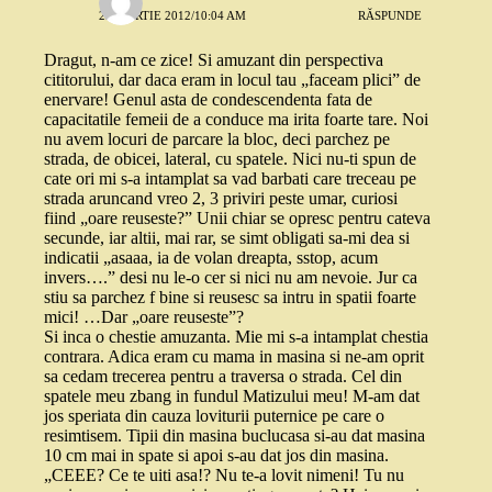
22 MARTIE 2012/10:04 AM
RĂSPUNDE
Dragut, n-am ce zice! Si amuzant din perspectiva
cititorului, dar daca eram in locul tau „faceam plici” de
enervare! Genul asta de condescendenta fata de
capacitatile femeii de a conduce ma irita foarte tare. Noi
nu avem locuri de parcare la bloc, deci parchez pe
strada, de obicei, lateral, cu spatele. Nici nu-ti spun de
cate ori mi s-a intamplat sa vad barbati care treceau pe
strada aruncand vreo 2, 3 priviri peste umar, curiosi
fiind „oare reuseste?” Unii chiar se opresc pentru cateva
secunde, iar altii, mai rar, se simt obligati sa-mi dea si
indicatii „asaaa, ia de volan dreapta, sstop, acum
invers….” desi nu le-o cer si nici nu am nevoie. Jur ca
stiu sa parchez f bine si reusesc sa intru in spatii foarte
mici! …Dar „oare reuseste”?
Si inca o chestie amuzanta. Mie mi s-a intamplat chestia
contrara. Adica eram cu mama in masina si ne-am oprit
sa cedam trecerea pentru a traversa o strada. Cel din
spatele meu zbang in fundul Matizului meu! M-am dat
jos speriata din cauza loviturii puternice pe care o
resimtisem. Tipii din masina buclucasa si-au dat masina
10 cm mai in spate si apoi s-au dat jos din masina.
„CEEE? Ce te uiti asa!? Nu te-a lovit nimeni! Tu nu