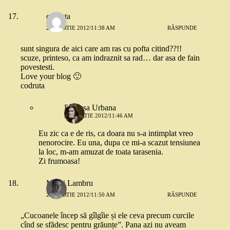
codruta
22 MARTIE 2012/11:38 AM
RĂSPUNDE
sunt singura de aici care am ras cu pofta citind??!!
scuze, printeso, ca am indraznit sa rad… dar asa de fain
povestesti.
Love your blog 🙂
codruta
Printesa Urbana
22 MARTIE 2012/11:46 AM
Eu zic ca e de ris, ca doara nu s-a intimplat vreo
nenorocire. Eu una, dupa ce mi-a scazut tensiunea
la loc, m-am amuzat de toata tarasenia.
Zi frumoasa!
Mihai Lambru
22 MARTIE 2012/11:50 AM
RĂSPUNDE
„Cucoanele încep să gîlgîie și ele ceva precum curcile
cînd se sfădesc pentru grăunțe”. Pana azi nu aveam