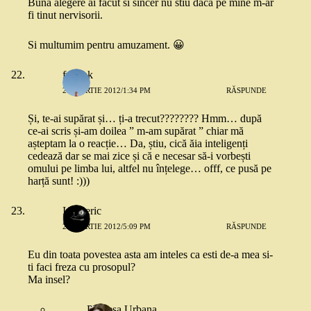
Buna alegere ai facut si sincer nu stiu daca pe mine m-ar
fi tinut nervisorii.
Si multumim pentru amuzament. 😀
frmshk
22 MARTIE 2012/1:34 PM
RĂSPUNDE
Și, te-ai supărat și… ți-a trecut???????? Hmm… după
ce-ai scris și-am doilea ” m-am supărat ” chiar mă
așteptam la o reacție… Da, știu, cică ăia inteligenți
cedează dar se mai zice și că e necesar să-i vorbești
omului pe limba lui, altfel nu înțelege… offf, ce pusă pe
harță sunt! :)))
Intuneric
22 MARTIE 2012/5:09 PM
RĂSPUNDE
Eu din toata povestea asta am inteles ca esti de-a mea si-
ti faci freza cu prosopul?
Ma insel?
Printesa Urbana