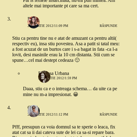
Pai is femeie insarcinata, nu-mi pun mintea. Am
altele mai importante pt care sa ma cert.
Ruk
21 MARTIE 2012/11:09 PM
RĂSPUNDE
Stiu ca pentru tine nu e atat de amuzant ca pentru altii(
respectiv eu), insa stiu povestea. Asa a patit si tatal meu:
a fost acuzat de un burtos care i s-a bagat in fata -ca l-a
lovit, desi masinile erau la 10 cm distanta. Stii cum se
spune…cel mai destept cedeaza 🙂
Printesa Urbana
22 MARTIE 2012/1:59 PM
Daaa, stiu ca e o intreaga schema… da uite ca pe
mine nu m-a impresionat. 😀
Cami
21 MARTIE 2012/11:12 PM
RĂSPUNDE
Pfff, presupun ca voia domnul sa te sperie o leaca, fix
atat cat sa ii dai cateva sute de lei ca sa-si repare bara.