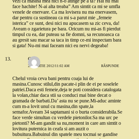
vezi ca masina mea nici n-o atinge pe a ta? Hai nu mai
face hachite! N-ai alta treaba” Am simtit ca mi se umfla
venele de enervare. Ca ma lovisera nu ma enervasem,
dar pentru ca sustineau ca mi s-a parut mie „femeie
isterica” ce sunt, desi nici nu apucasem sa zic ceva, da!
Aveam o zgarietura pe bara. Oricum nu mi-as fi pierdut
timpul cu ea, dar puteau sa fie domni, sa recunoasca ca
au gresit sau macar sa taca in timp ce-mi inspectam bara
si gata! Nu-mi mai faceam nici eu nervi degeaba!
Carla
22 MARTIE 2012/11:02 AM
RĂSPUNDE
Chelul vroia ceva bani pentru coaja lui de
masina.Cunosc stilul,din pacate-i plin de ei pe soselele
patriei.Daca esti femeie,deja te poti considera catalogata
la volan,chiar daca stii sa conduci mai bine decat o
gramada de barbati.Da’ asta nu se pune.Mi-aduc aminte
cum m-a lovit unul cu masina,din spate,la
semafor.Aveam 34 saptamani si o burta considerabila.Se
face verde simultan cu verdele pietonilor.Sa ma urc pe
pietonti? M-am gandit sa nu,moment in care am simtit o
lovitura puternica in ceafa si am auzit o
bubuitura.Babuinul din spatele meu tocmai se gandise