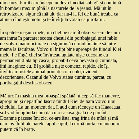
din cauza burții care începe undeva imediat sub gît și continuă
în bombeu maxim pînă la nasturele de la jeanși. Mă uit în
retrovizoare, sigur că mă uit, dar nu-i la fel de bună treaba ca
atunci cînd ești mobil și te învîrți la volan ca girofarul.
În spatele mașinii mele, un chel pe care îl observasem de cum
am intrat în parcare: scotea chestii din portbajagul unei rable
de volvo manufacturate cu siguranță cu mult înainte să intre
mama la facultate. Volvo-ul înfipt bine aproape de fundul Kiei
mele. Pe lîngă chel se învîrteau agitate niște cucoane cu
permanent d-ăla tip cască, probabil ceva nevastă și cumnată,
îmi imaginez eu. El grohăia niște comenzi rapide, ele își
învîrteau fustele animal print de colo colo, evident
dezorientate. Cazanul de Volvo stătea cuminte, parcat, cu
portbagajul deschis obscen.
Mă urc în mașina mea proaspăt spălată, încep să fac manevre,
apropiind și depărtînd lasciv fundul Kiei de bara volvo-ului
chelului. La un moment dat, îl aud cum răcnește un Haaaaaaa!
și-l vad în oglindă cum dă cu o sacoșă goală de pămînt.
Doamne păzește îmi zic, ce-are ăsta, trag frîna de mînă și mă
dau jos. Întîi picioarele, apoi capul, la urmă burta, cu ancorare
puternică în brațe.