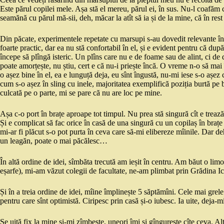
Este părul copilei mele. Așa stă el mereu, părul ei, în sus. Nu-l coafăm
seamănă cu părul mă-sii, deh, măcar la atît să ia și de la mine, că în rest
Din păcate, experimentele repetate cu marsupi s-au dovedit relevante în 
foarte practic, dar ea nu stă confortabil în el, și e evident pentru că d
începe să plîngă isteric. Un plîns care nu e de foame sau de alint, ci de
poate amorțește, nu știu, cert e că nu-i priește încă. O vreme n-o să ma
o așez bine în el, ea e lunguță deja, eu sînt îngustă, nu-mi iese s-o aș
cum s-o așez în sling cu inele, majoritatea exemplifică poziția burtă pe bru
culcată pe o parte, mi se pare că nu are loc pe mine.
Așa c-o port în brațe aproape tot timpul. Nu prea stă singură cît e trează
Și e complicat să fac orice în casă de una singură cu un copilaș în braț
mi-ar fi plăcut s-o pot purta în ceva care să-mi elibereze mîinile. Dar deh
un leagăn, poate o mai păcălesc…
În altă ordine de idei, sîmbăta trecută am ieșit în centru. Am băut o limo
eșarfe), mi-am văzut colegii de facultate, ne-am plimbat prin Grădina Ic
Și în a treia ordine de idei, mîine împlinește 5 săptămîni. Cele mai grele
pentru care sînt optimistă. Ciripesc prin casă și-o iubesc. Ia uite, deja-m
Se uită fix la mine și-mi zîmbește, uneori îmi și gîngurește cîte ceva. A