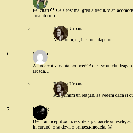
Felicitari 🙂 Ce a fost mai greu a trecut, v-ati acomod
amandorura.
Printesa Urbana
Multumim, ei, inca ne adaptam…
Codrina
Ai incercat varianta bouncer? Adica scaunelul leagan 
arcada…
Printesa Urbana
Azi primim un leagan, sa vedem daca si
Intuneric
Deci, ai inceput sa lucrezi deja picioarele si fesele, ac
In curand, o sa devii o printesa-modela. 😀