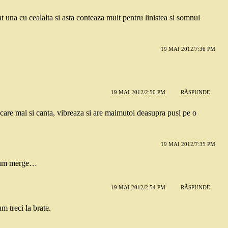
at una cu cealalta si asta conteaza mult pentru linistea si somnul
19 MAI 2012/7:36 PM
19 MAI 2012/2:50 PM
RĂSPUNDE
care mai si canta, vibreaza si are maimutoi deasupra pusi pe o
19 MAI 2012/7:35 PM
 cum merge…
19 MAI 2012/2:54 PM
RĂSPUNDE
um treci la brate.