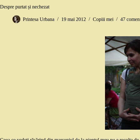
Despre purtat și nechezat
Printesa Urbana
19 mai 2012
Copiii mei
47 coment
Ceea ce vedeți răsărind din marsupiul de la pieptul meu nu e recolta de grî