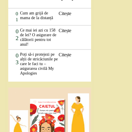
0
Cum am grijă de
Citește
mama de la distanță
1
0
Ce mai iei azi cu 158
Citește
de lei? O asigurare de
2
călătorii pentru tot
anul!
0
Poți să-i protejezi pe
Citește
alții de stricăciunile pe
3
care le faci tu –
asigurarea civilă My
Apologies