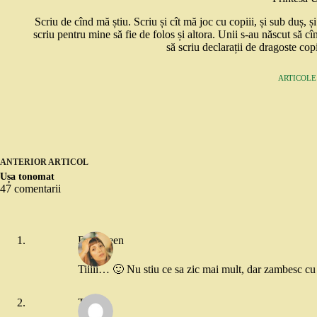
Scriu de cînd mă știu. Scriu și cît mă joc cu copiii, și sub duș, 
scriu pentru mine să fie de folos și altora. Unii s-au născut să cî
să scriu declarații de dragoste copi
ARTICOLE:
ANTERIOR
ARTICOL
Ușa tonomat
47 comentarii
Evergreen
Tiiiii… 🙂 Nu stiu ce sa zic mai mult, dar zambesc cu
Teo