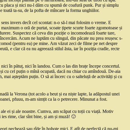
 cu placa și nici nu-l dăm cu spumă de coafură punk. Pur și simplu
 e toată ta-su, de la pofta de mîncare la forma unghiilor.
sens invers decît cel scontat: n-o să-l mai folosim o vreme. E
upă maximum o oră de purtat, scoate țipete scurte foarte zgomotoase și
 durere. Suspectez că ceva din poziție o incomodează foarte tare,
i încercăm. Acum ne luptăm cu slingul, din păcate nu prea reușesc s-
ez comod (pentru ea) pe mine. Am văzut zeci de filme pe net despre
tă, e clar că ea nu agreează stilul ăsta, iar în poziția cradle, recte
 nici în pătuț, nici în landou. Cum o las din brațe începe concertul.
e și cu cel puțin o mînă ocupată, dacă nu chiar cu amîndouă. De-aia
, mai așteptăm puțin. O să ai încerc cu o salteluță de activități și cu
nadă la Verona (tot acolo a beut și ea niște lapte, la adăpostul unei
oanei, pfuuu, m-am simțit ca la o petrecere. Minunat a fost.
 ale ei și ale noastre. Cumva, am scăpat cu toții cu viață. Motiv
i ies rime, clar sînt bine, și am și muză! 🙂
lteori nechează sau rîde în hohote mici. E atît de perfectă că nu-mi