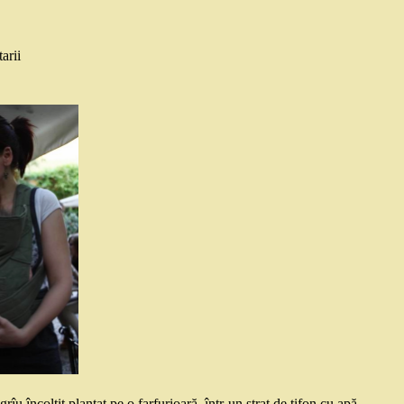
arii
u încolțit plantat pe o farfurioară, într-un strat de tifon cu apă.