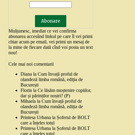
Mulțumesc, imediat ce vei confirma
abonarea accesând linkul pe care îl vei primi
chiar acum pe email, vei primi un mesaj de
la mine de fiecare dată cînd voi posta un text
nou!
Cele mai noi comentarii
Diana
la
Cum învață proful de
olandeză limba română, ediția de
București
Florin
la
Ce lăsăm moștenire copiilor,
dar și părinților noștri? (P)
Mihaela
la
Cum învață proful de
olandeză limba română, ediția de
București
Printesa Urbana
la
Șoferul de BOLT
care a înțeles totul
Printesa Urbana
la
Șoferul de BOLT
care a înțeles totul