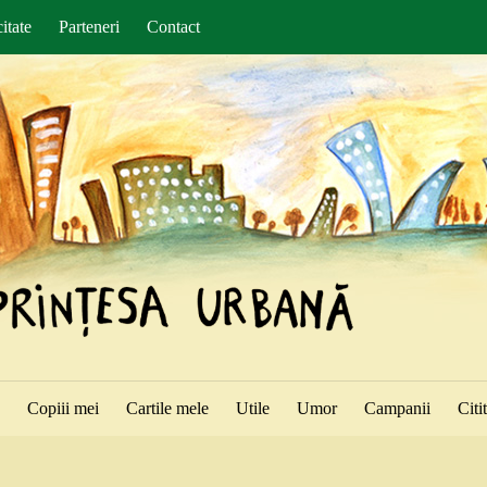
itate
Parteneri
Contact
ă
Copiii mei
Cartile mele
Utile
Umor
Campanii
Citi