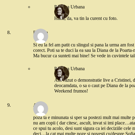
Printesa Urbana
Haha, da, va tin la curent cu foto.
Daniela
Si eu la fel am patit cu slingul si pana la urma am fost
corect. Poti sa te duci la ea sau la Diana de la Poart
Ma bucur ca sunteti mai bine! Se vede in cuvintele tal
Printesa Urbana
Am vazut o demonstratie live a Cristinei, d
deocamdata, o sa o caut pe Diana de la poa
Weekend frumos!
Alina
poza ta e minunata si sper sa postezi mult mai multe p
nu am copii ( dar citesc, ascult, invat si imi place…atat
ce spui tu acolo, desi sunt sigura ca iei deciziile cele 
deci…la cat mai multe poze si povesti cu/despre Sofia