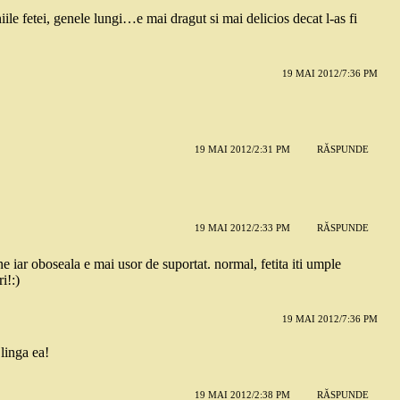
iile fetei, genele lungi…e mai dragut si mai delicios decat l-as fi
19 MAI 2012/7:36 PM
19 MAI 2012/2:31 PM
RĂSPUNDE
19 MAI 2012/2:33 PM
RĂSPUNDE
ine iar oboseala e mai usor de suportat. normal, fetita iti umple
i!:)
19 MAI 2012/7:36 PM
linga ea!
19 MAI 2012/2:38 PM
RĂSPUNDE