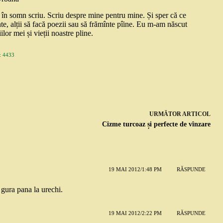
și în somn scriu. Scriu despre mine pentru mine. Și sper că ce
nte, alții să facă poezii sau să frămînte pîine. Eu m-am născut
ilor mei și vieții noastre pline.
 4433
URMĂTOR
ARTICOL
Cizme turcoaz și perfecte de vînzare
19 MAI 2012/1:48 PM
RĂSPUNDE
 gura pana la urechi.
19 MAI 2012/2:22 PM
RĂSPUNDE