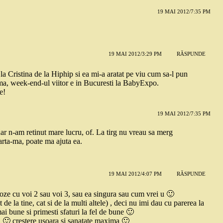
19 MAI 2012/7:35 PM
19 MAI 2012/3:29 PM
RĂSPUNDE
 la Cristina de la Hiphip si ea mi-a aratat pe viu cum sa-l pun
a-ma, week-end-ul viitor e in Bucuresti la BabyExpo.
e!
19 MAI 2012/7:35 PM
ar n-am retinut mare lucru, of. La tirg nu vreau sa merg
rta-ma, poate ma ajuta ea.
19 MAI 2012/4:07 PM
RĂSPUNDE
oze cu voi 2 sau voi 3, sau ea singura sau cum vrei u 🙂
 de la tine, cat si de la multi altele) , deci nu imi dau cu parerea la
mai bune si primesti sfaturi la fel de bune 🙂
 🙂 crestere usoara si sanatate maxima 🙂