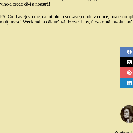
vine-a crede că-i a noastră!
PS: Cînd aveți vreme, că tot plouă și n-aveți unde vă duce, poate comp
mulțumesc! Weekend la căldură vă doresc. Ups, înc-o rimă involuntară,
Printesa 