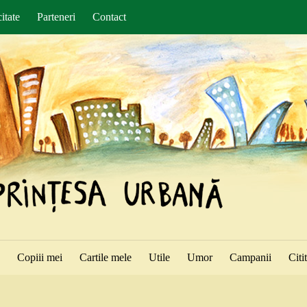
itate
Parteneri
Contact
ă
Copiii mei
Cartile mele
Utile
Umor
Campanii
Citi