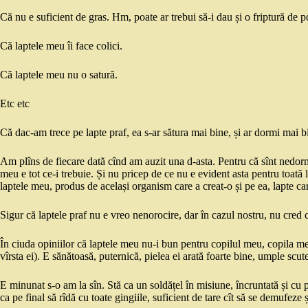
Că nu e suficient de gras. Hm, poate ar trebui să-i dau și o friptură de por
Că laptele meu îi face colici.
Că laptele meu nu o satură.
Etc etc
Că dac-am trece pe lapte praf, ea s-ar sătura mai bine, și ar dormi mai bin
Am plîns de fiecare dată cînd am auzit una d-asta. Pentru că sînt nedorm
meu e tot ce-i trebuie. Și nu pricep de ce nu e evident asta pentru toat
laptele meu, produs de același organism care a creat-o și pe ea, lapte car
Sigur că laptele praf nu e vreo nenorocire, dar în cazul nostru, nu cred 
În ciuda opiniilor că laptele meu nu-i bun pentru copilul meu, copila m
vîrsta ei). E sănătoasă, puternică, pielea ei arată foarte bine, umple scut
E minunat s-o am la sîn. Stă ca un soldățel în misiune, încruntată și cu p
ca pe final să rîdă cu toate gingiile, suficient de tare cît să se demufeze