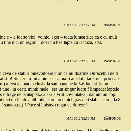
4 MAI 2012/12:47 PM
RĂSPUNDE
bine e – e foarte vioi, voinic, ager – toata lumea zice ca e cu mult
u tine nici un regim – doar nu bea lapte cu lactoza, atat.
4 MAI 2012/12:55 PM
RĂSPUNDE
c ceva de sfaturi binevoitoare:cum ca nu doarme Duracellul de fi-
i stiu! Sincer nu-mi amintesc sa ma fi afectat f tare, nici prin cap
 ) a fost alaptat exclusiv la san pana pe la 5-6 luni si..la un
tine , in ceata mintii mele , era un singur lucru f limpede: laptele
o trage de la alaptat..ca asa a vrut Divinitatea , dar am un copil
nici un fel de antibiotic,,care nu e nici gras nici slab si care , la 8
( sanatoasa)!! Pace si liniste-n regat va doresc !
4 MAI 2012/12:58 PM
RĂSPUNDE
 si că măcar în domeniul ăsta nu aveți probleme. De sfaturile altora,