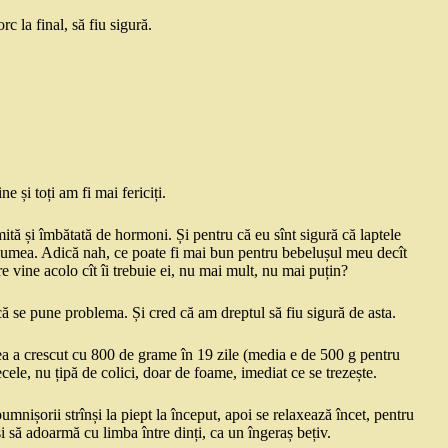
c la final, să fiu sigură.
e și toți am fi mai fericiți.
ită și îmbătată de hormoni. Și pentru că eu sînt sigură că laptele
ă lumea. Adică nah, ce poate fi mai bun pentru bebelușul meu decît
e vine acolo cît îi trebuie ei, nu mai mult, nu mai puțin?
că se pune problema. Și cred că am dreptul să fiu sigură de asta.
ea a crescut cu 800 de grame în 19 zile (media e de 500 g pentru
ecele, nu țipă de colici, doar de foame, imediat ce se trezește.
umnișorii strînși la piept la început, apoi se relaxează încet, pentru
 și să adoarmă cu limba între dinți, ca un îngeraș bețiv.