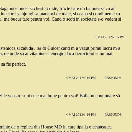
Baga incet incet si chestii crude, fructe care nu baloneaza ca ai
t incet tre sa ajungi sa mananci de toate, si ceapa si condimente ca
ci, ma bucur tare pentru voi. Cand o scoti in societate s-o vedem si
5 MAI 2012/2:55 PM
astenioca si zaluda , iar dr Culcer cand m-a vazut primu lucru m-a
, de unde sa ai vitamine si energie daca fierbi totul si nu mai
 sa fie perfect.
4 MAI 2012/1:10 PM
RĂSPUNDE
iziile voastre sunt cele mai bune pentru voi! Bafta în continuare să
4 MAI 2012/1:16 PM
RĂSPUNDE
inte de o replica din House MD in care tipa la o cetateanca