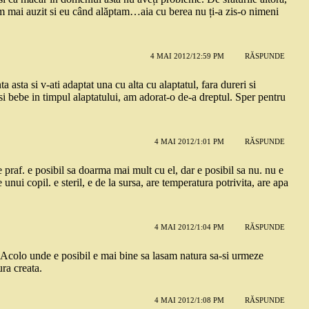
am mai auzit si eu când alăptam…aia cu berea nu ți-a zis-o nimeni
4 MAI 2012/12:59 PM
RĂSPUNDE
ta asta si v-ati adaptat una cu alta cu alaptatul, fara dureri si
i bebe in timpul alaptatului, am adorat-o de-a dreptul. Sper pentru
4 MAI 2012/1:01 PM
RĂSPUNDE
ele praf. e posibil sa doarma mai mult cu el, dar e posibil sa nu. nu e
 unui copil. e steril, e de la sursa, are temperatura potrivita, are apa
4 MAI 2012/1:04 PM
RĂSPUNDE
 Acolo unde e posibil e mai bine sa lasam natura sa-si urmeze
ra creata.
4 MAI 2012/1:08 PM
RĂSPUNDE