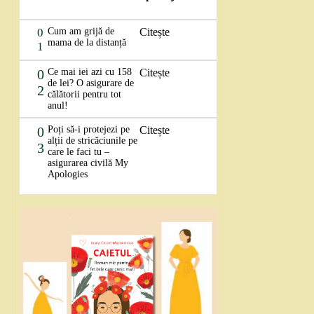
0
Cum am grijă de
Citește
mama de la distanță
1
0
Ce mai iei azi cu 158
Citește
de lei? O asigurare de
2
călătorii pentru tot
anul!
0
Poți să-i protejezi pe
Citește
alții de stricăciunile pe
3
care le faci tu –
asigurarea civilă My
Apologies