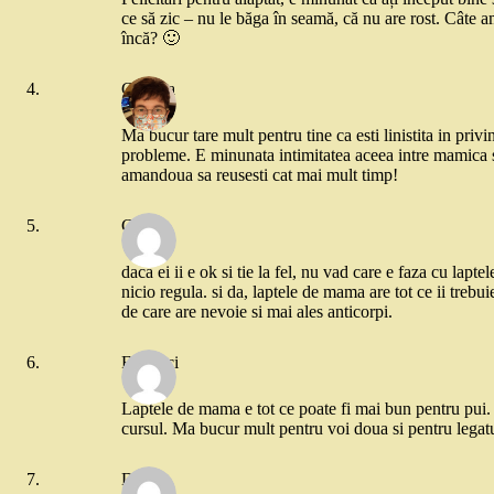
ce să zic – nu le băga în seamă, că nu are rost. Câte 
încă? 🙂
Gabitza
Ma bucur tare mult pentru tine ca esti linistita in privin
probleme. E minunata intimitatea aceea intre mamica s
amandoua sa reusesti cat mai mult timp!
Cris
daca ei ii e ok si tie la fel, nu vad care e faza cu lapt
nicio regula. si da, laptele de mama are tot ce ii trebuie
de care are nevoie si mai ales anticorpi.
Fimolici
Laptele de mama e tot ce poate fi mai bun pentru pui.
cursul. Ma bucur mult pentru voi doua si pentru legatu
Delia