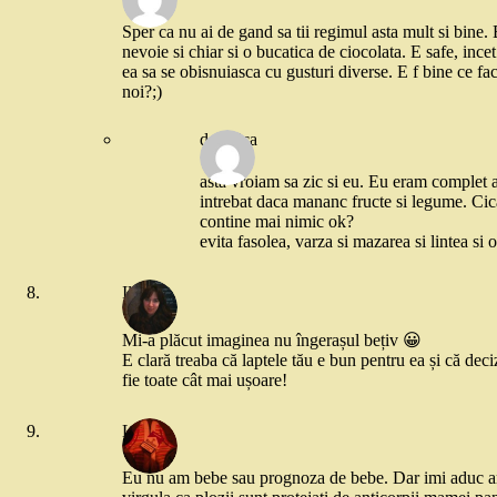
Sper ca nu ai de gand sa tii regimul asta mult si bine. 
nevoie si chiar si o bucatica de ciocolata. E safe, ince
ea sa se obisnuiasca cu gusturi diverse. E f bine ce fa
noi?;)
degetica
asta vroiam sa zic si eu. Eu eram complet 
intrebat daca mananc fructe si legume. Cica
contine mai nimic ok?
evita fasolea, varza si mazarea si lintea si o
Ile
Mi-a plăcut imaginea nu îngerașul bețiv 😀
E clară treaba că laptele tău e bun pentru ea și că dec
fie toate cât mai ușoare!
Liana
Eu nu am bebe sau prognoza de bebe. Dar imi aduc am