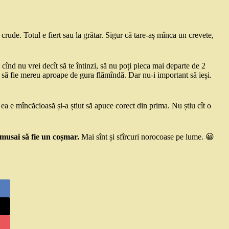
crude. Totul e fiert sau la grătar. Sigur că tare-aș mînca un crevete,
 cînd nu vrei decît să te întinzi, să nu poți pleca mai departe de 2
ie să fie mereu aproape de gura flămîndă. Dar nu-i important să ieși.
a e mîncăcioasă și-a știut să apuce corect din prima. Nu știu cît o
 musai să fie un coșmar.
Mai sînt și sfîrcuri norocoase pe lume. 😀