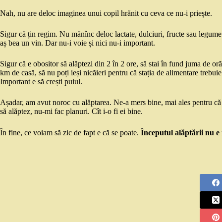
Nah, nu are deloc imaginea unui copil hrănit cu ceva ce nu-i priește.
Sigur că țin regim. Nu mănînc deloc lactate, dulciuri, fructe sau legume 
aș bea un vin. Dar nu-i voie și nici nu-i important.
Sigur că e obositor să alăptezi din 2 în 2 ore, să stai în fund juma de oră
km de casă, să nu poți ieși nicăieri pentru că stația de alimentare trebu
Important e să crești puiul.
Așadar, am avut noroc cu alăptarea. Ne-a mers bine, mai ales pentru că e
să alăptez, nu-mi fac planuri. Cît i-o fi ei bine.
În fine, ce voiam să zic de fapt e că se poate.
Începutul alăptării nu e