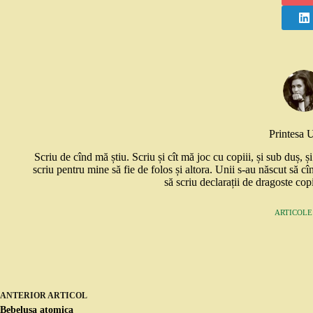
Printesa 
Scriu de cînd mă știu. Scriu și cît mă joc cu copiii, și sub duș, 
scriu pentru mine să fie de folos și altora. Unii s-au născut să cî
să scriu declarații de dragoste copi
ARTICOLE:
ANTERIOR
ARTICOL
Bebelușa atomica