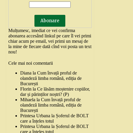
Mulțumesc, imediat ce vei confirma
abonarea accesând linkul pe care îl vei primi
chiar acum pe email, vei primi un mesaj de
la mine de fiecare dată cînd voi posta un text
nou!
Cele mai noi comentarii
Diana
la
Cum învață proful de
olandeză limba română, ediția de
București
Florin
la
Ce lăsăm moștenire copiilor,
dar și părinților noștri? (P)
Mihaela
la
Cum învață proful de
olandeză limba română, ediția de
București
Printesa Urbana
la
Șoferul de BOLT
care a înțeles totul
Printesa Urbana
la
Șoferul de BOLT
care a înțeles totul