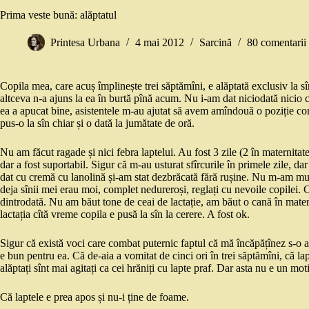
Prima veste bună: alăptatul
Printesa Urbana
4 mai 2012
Sarcină
80 comentarii
Copila mea, care acuș împlinește trei săptămîni, e alăptată exclusiv la sîn
altceva n-a ajuns la ea în burtă pînă acum. Nu i-am dat niciodată nicio
ea a apucat bine, asistentele m-au ajutat să avem amîndouă o poziție cor
pus-o la sîn chiar și o dată la jumătate de oră.
Nu am făcut ragade și nici febra laptelui. Au fost 3 zile (2 în maternitate,
dar a fost suportabil. Sigur că m-au usturat sfîrcurile în primele zile, dar
dat cu cremă cu lanolină și-am stat dezbrăcată fără rușine. Nu m-am muls
deja sînii mei erau moi, complet nedureroși, reglați cu nevoile copilei. 
dintrodată. Nu am băut tone de ceai de lactație, am băut o cană în matern
lactația cîtă vreme copila e pusă la sîn la cerere. A fost ok.
Sigur că există voci care combat puternic faptul că mă încăpățînez s-o 
e bun pentru ea. Că de-aia a vomitat de cinci ori în trei săptămîni, că lap
alăptați sînt mai agitați ca cei hrăniți cu lapte praf. Dar asta nu e un mot
Că laptele e prea apos și nu-i ține de foame.