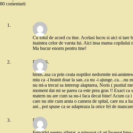
80 comentarii
.
Cu totul de acord cu tine. Acelasi lucru si aici si tare 
inaintea celor de varsta lui. Aici insa mama copilului n
Ma bucur enorm pentru tine!
Diana S.
hmm..asa ca prin ceata noptilor nedormite mi-amintes
miu ca -i hranit doar la san..ca nu -i ajunge..ca…nu ma
nu mi-a trecut sa intrerup alaptarea, Noris ( pustiul meu
moment dat mi se parea ca este prea gras !! Exact ca si 
matern nu are cum sa nu-i faca decat bine! Acum ca i s-
care nu stie cum arata o camera de spital, care nu a luat 
ani , pot spune ca se adapteaza la orice fel de mancare 
Deea
Felicitări pentru alăptat, e minunat că ați început bine