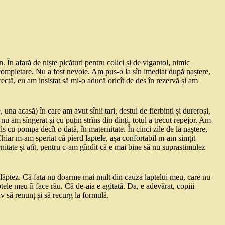
. În afară de niște picături pentru colici și de vigantol, nimic
 completare. Nu a fost nevoie. Am pus-o la sîn imediat după naștere,
ectă, eu am insistat să mi-o aducă oricît de des în rezervă și am
 una acasă) în care am avut sînii tari, destul de fierbinți și dureroși,
 nu am sîngerat și cu puțin strîns din dinți, totul a trecut repejor. Am
 cu pompa decît o dată, în maternitate. În cinci zile de la naștere,
Chiar m-am speriat că pierd laptele, așa confortabil m-am simțit
itate și atît, pentru c-am gîndit că e mai bine să nu suprastimulez
alăptez. Că fata nu doarme mai mult din cauza laptelui meu, care nu
tele meu îi face rău. Că de-aia e agitată. Da, e adevărat, copiii
iv să renunț și să recurg la formulă.