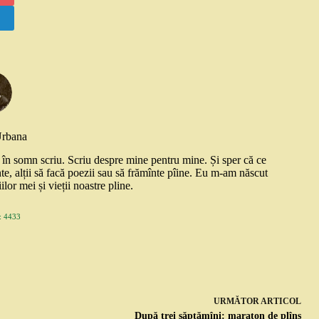
Urbana
și în somn scriu. Scriu despre mine pentru mine. Și sper că ce
nte, alții să facă poezii sau să frămînte pîine. Eu m-am născut
ilor mei și vieții noastre pline.
 4433
URMĂTOR
ARTICOL
După trei săptămîni: maraton de plîns