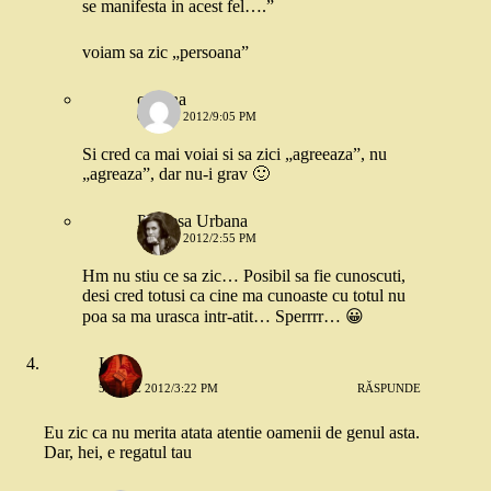
se manifesta in acest fel….”
voiam sa zic „persoana”
cristina
6 IULIE 2012/9:05 PM
Si cred ca mai voiai si sa zici „agreeaza”, nu
„agreaza”, dar nu-i grav 🙂
Printesa Urbana
6 IULIE 2012/2:55 PM
Hm nu stiu ce sa zic… Posibil sa fie cunoscuti,
desi cred totusi ca cine ma cunoaste cu totul nu
poa sa ma urasca intr-atit… Sperrrr… 😀
Liana
5 IULIE 2012/3:22 PM
RĂSPUNDE
Eu zic ca nu merita atata atentie oamenii de genul asta.
Dar, hei, e regatul tau