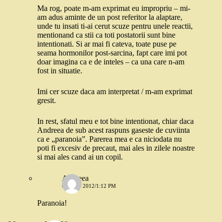
Ma rog, poate m-am exprimat eu impropriu – mi-
am adus aminte de un post referitor la alaptare,
unde tu insati ti-ai cerut scuze pentru unele reactii,
mentionand ca stii ca toti postatorii sunt bine
intentionati. Si ar mai fi cateva, toate puse pe
seama hormonilor post-sarcina, fapt care imi pot
doar imagina ca e de inteles – ca una care n-am
fost in situatie.
Imi cer scuze daca am interpretat / m-am exprimat
gresit.
In rest, sfatul meu e tot bine intentionat, chiar daca
Andreea de sub acest raspuns gaseste de cuviinta
ca e „paranoia”. Parerea mea e ca niciodata nu
poti fi excesiv de precaut, mai ales in zilele noastre
si mai ales cand ai un copil.
Andreea
6 IULIE 2012/1:12 PM
Paranoia!