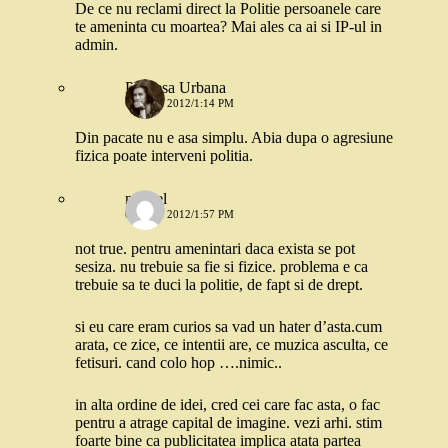
De ce nu reclami direct la Politie persoanele care
te ameninta cu moartea? Mai ales ca ai si IP-ul in
admin.
Printesa Urbana
6 IULIE 2012/1:14 PM
Din pacate nu e asa simplu. Abia dupa o agresiune
fizica poate interveni politia.
marcel
6 IULIE 2012/1:57 PM
not true. pentru amenintari daca exista se pot
sesiza. nu trebuie sa fie si fizice. problema e ca
trebuie sa te duci la politie, de fapt si de drept.
si eu care eram curios sa vad un hater d’asta.cum
arata, ce zice, ce intentii are, ce muzica asculta, ce
fetisuri. cand colo hop ….nimic..
in alta ordine de idei, cred cei care fac asta, o fac
pentru a atrage capital de imagine. vezi arhi. stim
foarte bine ca publicitatea implica atata partea