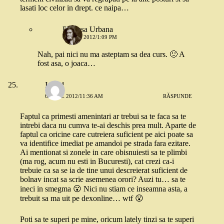
lasati loc celor in drept. ce naipa…
Printesa Urbana
6 IULIE 2012/1:09 PM
Nah, pai nici nu ma asteptam sa dea curs. 🙂 A
fost asa, o joaca…
Ingrid
6 IULIE 2012/11:36 AM
RĂSPUNDE
Faptul ca primesti amenintari ar trebui sa te faca sa te
intrebi daca nu cumva te-ai deschis prea mult. Aparte de
faptul ca oricine care cutreiera suficient pe aici poate sa
va identifice imediat pe amandoi pe strada fara ezitare.
Ai mentionat si zonele in care obisnuiesti sa te plimbi
(ma rog, acum nu esti in Bucuresti), cat crezi ca-i
trebuie ca sa se ia de tine unui descreierat suficient de
bolnav incat sa scrie asemenea orori? Auzi tu… sa te
ineci in smegma 😮 Nici nu stiam ce inseamna asta, a
trebuit sa ma uit pe dexonline… wtf 😮
Poti sa te superi pe mine, oricum lately tinzi sa te superi