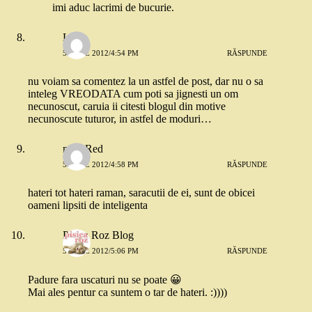
imi aduc lacrimi de bucurie.
Luiza
5 IULIE 2012/4:54 PM
RĂSPUNDE
nu voiam sa comentez la un astfel de post, dar nu o sa
inteleg VREODATA cum poti sa jignesti un om
necunoscut, caruia ii citesti blogul din motive
necunoscute tuturor, in astfel de moduri…
miss Red
5 IULIE 2012/4:58 PM
RĂSPUNDE
hateri tot hateri raman, saracutii de ei, sunt de obicei
oameni lipsiti de inteligenta
Pisica Roz Blog
5 IULIE 2012/5:06 PM
RĂSPUNDE
Padure fara uscaturi nu se poate 😀
Mai ales pentur ca suntem o tar de hateri. :))))