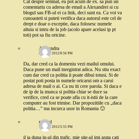
Cat despre semnat, eu pot acum de ex. sa pun un
comentariu cu adresa de email a Alexandrei si cu
blogul sau FB-ul ei ca link, deci sunt ea. Ca voi va
cunoasteti si puteti verifica daca autorul este cel de
drept e doar o exceptie, daca folosesc numele
altuia si intru de la job (acolo apare acelasi ip pt
toti) pot sa fiu oricine.
Alexandra
6 IULIE 2012/8:56 PM
Da, dar cred ca la domeniu vezi mailul omului.
Daca pune un mail inregistrat adica. Nu stiu exact
cum dar cred ca politia ii poate dibui totusi. Si de
postat poti posta in numele oricarui om a carui
adresa de mail o ai. Ca nu iti cere parola. Si daca e
de ip de la munca si politia chiar se duce sa
verifice, cred ca se poate afla cu it-istii de la care
computer au fost trimise. Dar propozitiile cu „daca
politia…” ma incurca usor in Romania 🙂
marcel
7 IULIE 2012/5:55 PM
il ia dupa ip-ul din trafic. mie site-ul imi arata cati