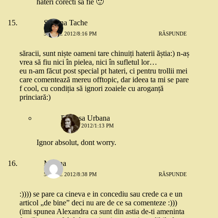
hateri corecti sa fie 🙂
Simona Tache
5 IULIE 2012/8:16 PM
RĂSPUNDE
săracii, sunt niște oameni tare chinuiți haterii ăștia:) n-aș
vrea să fiu nici în pielea, nici în sufletul lor…
eu n-am făcut post special pt hateri, ci pentru trollii mei
care comentează mereu offtopic, dar ideea ta mi se pare
f cool, cu condiția să ignori zoaiele cu aroganță
princiară:)
Printesa Urbana
6 IULIE 2012/1:13 PM
Ignor absolut, dont worry.
Miruna
5 IULIE 2012/8:38 PM
RĂSPUNDE
:)))) se pare ca cineva e in concediu sau crede ca e un
articol „de bine” deci nu are de ce sa comenteze :)))
(imi spunea Alexandra ca sunt din astia de-ti ameninta