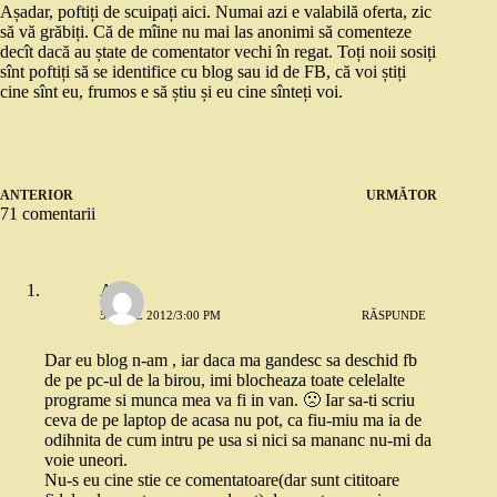
Așadar, poftiți de scuipați aici. Numai azi e valabilă oferta, zic
să vă grăbiți. Că de mîine nu mai las anonimi să comenteze
decît dacă au ștate de comentator vechi în regat. Toți noii sosiți
sînt poftiți să se identifice cu blog sau id de FB, că voi știți
cine sînt eu, frumos e să știu și eu cine sînteți voi.
ANTERIOR
URMĂTOR
71 comentarii
Alex
5 IULIE 2012/3:00 PM
RĂSPUNDE
Dar eu blog n-am , iar daca ma gandesc sa deschid fb
de pe pc-ul de la birou, imi blocheaza toate celelalte
programe si munca mea va fi in van. 🙁 Iar sa-ti scriu
ceva de pe laptop de acasa nu pot, ca fiu-miu ma ia de
odihnita de cum intru pe usa si nici sa mananc nu-mi da
voie uneori.
Nu-s eu cine stie ce comentatoare(dar sunt cititoare