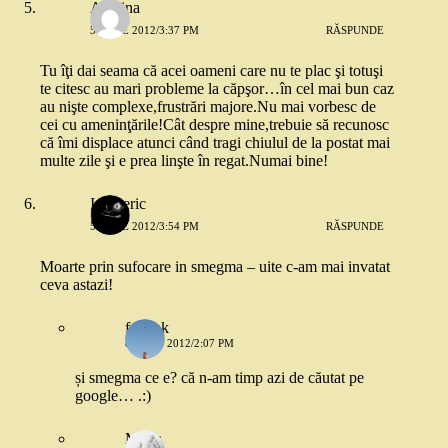
Adelina
5 IULIE 2012/3:37 PM
RĂSPUNDE
Tu îţi dai seama că acei oameni care nu te plac şi totuşi
te citesc au mari probleme la căpşor…în cel mai bun caz
au nişte complexe,frustrări majore.Nu mai vorbesc de
cei cu ameninţările!Cât despre mine,trebuie să recunosc
că îmi displace atunci când tragi chiulul de la postat mai
multe zile şi e prea linşte în regat.Numai bine!
Intuneric
5 IULIE 2012/3:54 PM
RĂSPUNDE
Moarte prin sufocare in smegma – uite c-am mai invatat
ceva astazi!
frmshk
8 IULIE 2012/2:07 PM
și smegma ce e? că n-am timp azi de căutat pe
google… .:)
Mona