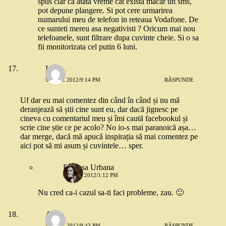
spus clar ca atata vreme cat exista macar un sms,
pot depune plangere. Si pot cere urmarirea
numarului meu de telefon in reteaua Vodafone. De
ce sunteti mereu asa negativisti ? Oricum mai nou
telefoanele, sunt filtrare dupa cuvinte cheie. Si o sa
fii monitorizata cel putin 6 luni.
Iuli
5 IULIE 2012/9:14 PM
RĂSPUNDE
Uf dar eu mai comentez din când în când și nu mă
deranjează să știi cine sunt eu, dar dacă jignesc pe
cineva cu comentariul meu și îmi caută facebookul și
scrie cine știe ce pe acolo? No io-s mai paranoică așa…
dar merge, dacă mă apucă inspirația să mai comentez pe
aici pot să mi asum și cuvintele… sper.
Printesa Urbana
6 IULIE 2012/1:12 PM
Nu cred ca-i cazul sa-ti faci probleme, zau. 🙂
Anca
5 IULIE 2012/9:43 PM
RĂSPUNDE