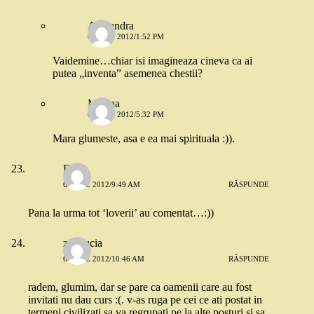
Alexandra
6 IULIE 2012/1:52 PM
Vaidemine…chiar isi imagineaza cineva ca ai
putea „inventa” asemenea chestii?
Miruna
6 IULIE 2012/5:32 PM
Mara glumeste, asa e ea mai spirituala :)).
Dana
6 IULIE 2012/9:49 AM
RĂSPUNDE
Pana la urma tot ‘loverii’ au comentat…:))
zitellucia
6 IULIE 2012/10:46 AM
RĂSPUNDE
radem, glumim, dar se pare ca oamenii care au fost
invitati nu dau curs :(. v-as ruga pe cei ce ati postat in
termeni civilizati sa va regrupati pe la alte posturi si sa