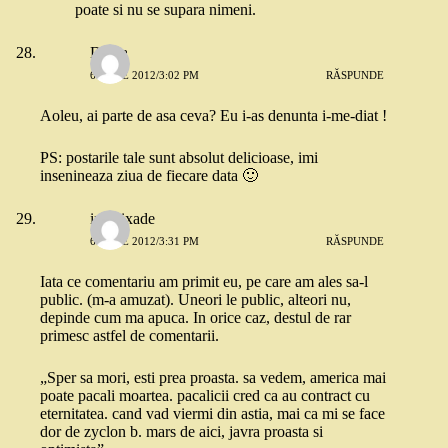
poate si nu se supara nimeni.
Diana
6 IULIE 2012/3:02 PM
RĂSPUNDE
Aoleu, ai parte de asa ceva? Eu i-as denunta i-me-diat !
PS: postarile tale sunt absolut delicioase, imi
insenineaza ziua de fiecare data 🙂
ina bixade
6 IULIE 2012/3:31 PM
RĂSPUNDE
Iata ce comentariu am primit eu, pe care am ales sa-l
public. (m-a amuzat). Uneori le public, alteori nu,
depinde cum ma apuca. In orice caz, destul de rar
primesc astfel de comentarii.
„Sper sa mori, esti prea proasta. sa vedem, america mai
poate pacali moartea. pacalicii cred ca au contract cu
eternitatea. cand vad viermi din astia, mai ca mi se face
dor de zyclon b. mars de aici, javra proasta si