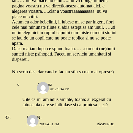
tai……nu va place nu cititi…..nu va obliga nimeni,
pagina voastra nu va directioneaza automat aici, e
alegerea voastra…..clar a voastraaaaaaaaaaa, nu va
place nu cititi.
Acum eu ador bebelinii, ii iubesc mi se par ingeri, flori
cele mai minunate fiinte si abia astept sa am unul……si
nu inteleg nici in ruptul capului cum niste oameni straini
se iau de un copil care nu poate replica si nu se poate
apara.
Daca ma iau dupa ce spune Ioana……oameni (ne)buni
sunteti niste psihopati. Faceti un serviciu umanitatii si
dispareti.
Nu scriu des, dar cand o fac nu stiu sa ma mai opresc:)
Adriana
6 IULIE 2012/5:34 PM
Uite ca mi-am adus aminte, Ioana: ai exgerat cu
fatuca aia care se intitulase si ea printesa….:D
Mira N.
6 IULIE 2012/4:31 PM
RĂSPUNDE