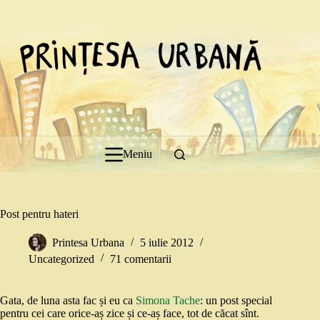
Sari
la
conținut
Meniu
Post pentru hateri
Printesa Urbana
5 iulie 2012
Uncategorized
71 comentarii
Gata, de luna asta fac și eu ca
Simona Tache
: un post special
pentru cei care orice-aș zice și ce-aș face, tot de căcat sînt.