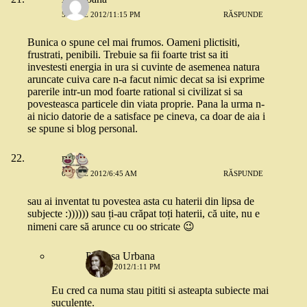
5 IULIE 2012/11:15 PM
RĂSPUNDE
Bunica o spune cel mai frumos. Oameni plictisiti,
frustrati, penibili. Trebuie sa fii foarte trist sa iti
investesti energia in ura si cuvinte de asemenea natura
aruncate cuiva care n-a facut nimic decat sa isi exprime
parerile intr-un mod foarte rational si civilizat si sa
povesteasca particele din viata proprie. Pana la urma n-
ai nicio datorie de a satisface pe cineva, ca doar de aia i
se spune si blog personal.
mara
6 IULIE 2012/6:45 AM
RĂSPUNDE
sau ai inventat tu povestea asta cu haterii din lipsa de
subjecte :)))))) sau ți-au crăpat toți haterii, că uite, nu e
nimeni care să arunce cu oo stricate 😉
Printesa Urbana
6 IULIE 2012/1:11 PM
Eu cred ca numa stau pititi si asteapta subiecte mai
suculente.