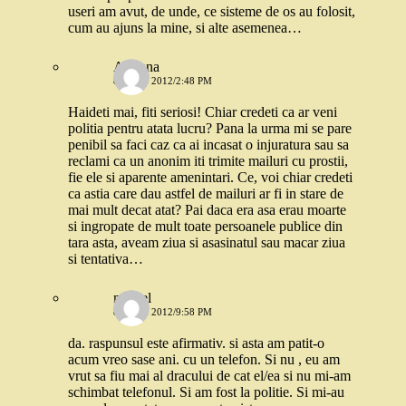
useri am avut, de unde, ce sisteme de os au folosit,
cum au ajuns la mine, si alte asemenea…
Adriana
8 IULIE 2012/2:48 PM
Haideti mai, fiti seriosi! Chiar credeti ca ar veni
politia pentru atata lucru? Pana la urma mi se pare
penibil sa faci caz ca ai incasat o injuratura sau sa
reclami ca un anonim iti trimite mailuri cu prostii,
fie ele si aparente amenintari. Ce, voi chiar credeti
ca astia care dau astfel de mailuri ar fi in stare de
mai mult decat atat? Pai daca era asa erau moarte
si ingropate de mult toate persoanele publice din
tara asta, aveam ziua si asasinatul sau macar ziua
si tentativa…
marcel
8 IULIE 2012/9:58 PM
da. raspunsul este afirmativ. si asta am patit-o
acum vreo sase ani. cu un telefon. Si nu , eu am
vrut sa fiu mai al dracului de cat el/ea si nu mi-am
schimbat telefonul. Si am fost la politie. Si mi-au