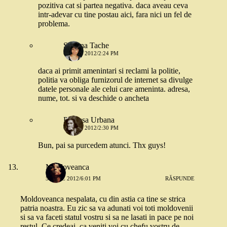
pozitiva cat si partea negativa. daca aveau ceva
intr-adevar cu tine postau aici, fara nici un fel de
problema.
Simona Tache
6 IULIE 2012/2:24 PM
daca ai primit amenintari si reclami la politie,
politia va obliga furnizorul de internet sa divulge
datele personale ale celui care ameninta. adresa,
nume, tot. si va deschide o ancheta
Printesa Urbana
6 IULIE 2012/2:30 PM
Bun, pai sa purcedem atunci. Thx guys!
Moldoveanca
5 IULIE 2012/6:01 PM
RĂSPUNDE
Moldoveanca nespalata, cu din astia ca tine se strica
patria noastra. Eu zic sa va adunati voi toti moldovenii
si sa va faceti statul vostru si sa ne lasati in pace pe noi
restul. Ce credeai, ca veniti voi cu chefu vostru de