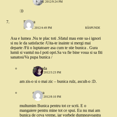
17 IULIE 2012/9:24 PM
:))
Bunica
5 IULIE 2012/4:49 PM
RĂSPUNDE
Asa e lumea .Nu te plac toti .Sfatul mau este sa-i ignori
si nu le da satisfactie /Uita-te inainte si mergi mai
departe /Fii o luptatoare asa cum te stie bunica . Gura
lumii si vantul nu-l poti opri.Sa va fie bine voua si sa fiti
sanatosi/Va pupa bunica /
Andrada
6 IULIE 2012/3:23 PM
am zis-o si o mai zic – bunica rulz, ascult-o :D.
cristina
8 IULIE 2012/8:10 PM
multumim Bunica pentru tot ce scrii. E o
mangaiere pentru mine tot ce spui. Eu nu mai am
bunica de ceva vreme, iar vorbele dumneavoastra