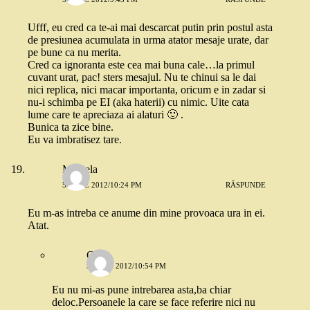
Ufff, eu cred ca te-ai mai descarcat putin prin postul asta
de presiunea acumulata in urma atator mesaje urate, dar
pe bune ca nu merita.
Cred ca ignoranta este cea mai buna cale…la primul
cuvant urat, pac! sters mesajul. Nu te chinui sa le dai
nici replica, nici macar importanta, oricum e in zadar si
nu-i schimba pe EI (aka haterii) cu nimic. Uite cata
lume care te apreciaza ai alaturi 🙂 .
Bunica ta zice bine.
Eu va imbratisez tare.
Mihaela
5 IULIE 2012/10:24 PM
RĂSPUNDE
Eu m-as intreba ce anume din mine provoaca ura in ei.
Atat.
Carla
5 IULIE 2012/10:54 PM
Eu nu mi-as pune intrebarea asta,ba chiar
deloc.Persoanele la care se face referire nici nu