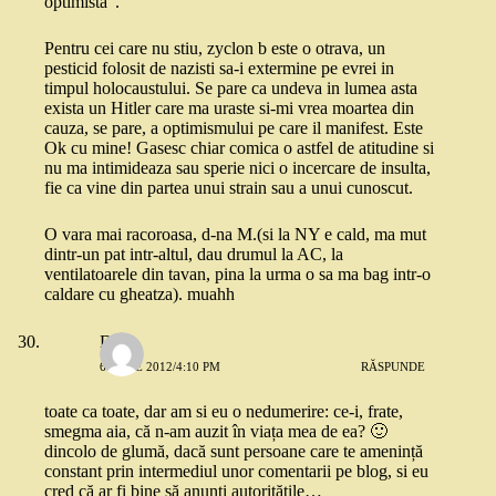
optimista”.
Pentru cei care nu stiu, zyclon b este o otrava, un
pesticid folosit de nazisti sa-i extermine pe evrei in
timpul holocaustului. Se pare ca undeva in lumea asta
exista un Hitler care ma uraste si-mi vrea moartea din
cauza, se pare, a optimismului pe care il manifest. Este
Ok cu mine! Gasesc chiar comica o astfel de atitudine si
nu ma intimideaza sau sperie nici o incercare de insulta,
fie ca vine din partea unui strain sau a unui cunoscut.
O vara mai racoroasa, d-na M.(si la NY e cald, ma mut
dintr-un pat intr-altul, dau drumul la AC, la
ventilatoarele din tavan, pina la urma o sa ma bag intr-o
caldare cu gheatza). muahh
Deea
6 IULIE 2012/4:10 PM
RĂSPUNDE
toate ca toate, dar am si eu o nedumerire: ce-i, frate,
smegma aia, că n-am auzit în viața mea de ea? 🙂
dincolo de glumă, dacă sunt persoane care te amenință
constant prin intermediul unor comentarii pe blog, si eu
cred că ar fi bine să anunți autoritățile…