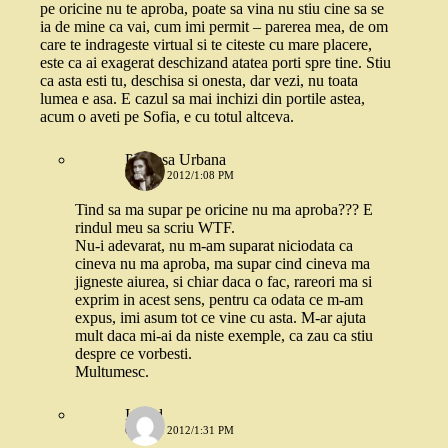
pe oricine nu te aproba, poate sa vina nu stiu cine sa se
ia de mine ca vai, cum imi permit – parerea mea, de om
care te indrageste virtual si te citeste cu mare placere,
este ca ai exagerat deschizand atatea porti spre tine. Stiu
ca asta esti tu, deschisa si onesta, dar vezi, nu toata
lumea e asa. E cazul sa mai inchizi din portile astea,
acum o aveti pe Sofia, e cu totul altceva.
Printesa Urbana
6 IULIE 2012/1:08 PM
Tind sa ma supar pe oricine nu ma aproba??? E
rindul meu sa scriu WTF.
Nu-i adevarat, nu m-am suparat niciodata ca
cineva nu ma aproba, ma supar cind cineva ma
jigneste aiurea, si chiar daca o fac, rareori ma si
exprim in acest sens, pentru ca odata ce m-am
expus, imi asum tot ce vine cu asta. M-ar ajuta
mult daca mi-ai da niste exemple, ca zau ca stiu
despre ce vorbesti.
Multumesc.
Ingrid
6 IULIE 2012/1:31 PM