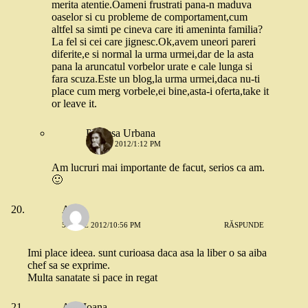
merita atentie.Oameni frustrati pana-n maduva
oaselor si cu probleme de comportament,cum
altfel sa simti pe cineva care iti ameninta familia?
La fel si cei care jignesc.Ok,avem uneori pareri
diferite,e si normal la urma urmei,dar de la asta
pana la aruncatul vorbelor urate e cale lunga si
fara scuza.Este un blog,la urma urmei,daca nu-ti
place cum merg vorbele,ei bine,asta-i oferta,take it
or leave it.
Printesa Urbana
6 IULIE 2012/1:12 PM
Am lucruri mai importante de facut, serios ca am.
🙂
Anca
5 IULIE 2012/10:56 PM
RĂSPUNDE
Imi place ideea. sunt curioasa daca asa la liber o sa aiba
chef sa se exprime.
Multa sanatate si pace in regat
Alta Ioana