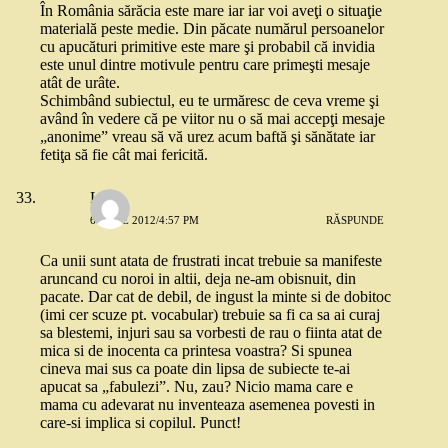
În România sărăcia este mare iar iar voi aveţi o situaţie
materială peste medie. Din păcate numărul persoanelor
cu apucături primitive este mare şi probabil că invidia
este unul dintre motivule pentru care primeşti mesaje
atât de urâte.
Schimbând subiectul, eu te urmăresc de ceva vreme şi
având în vedere că pe viitor nu o să mai accepţi mesaje
„anonime” vreau să vă urez acum baftă şi sănătate iar
fetiţa să fie cât mai fericită.
Liza
6 IULIE 2012/4:57 PM
RĂSPUNDE
Ca unii sunt atata de frustrati incat trebuie sa manifeste
aruncand cu noroi in altii, deja ne-am obisnuit, din
pacate. Dar cat de debil, de ingust la minte si de dobitoc
(imi cer scuze pt. vocabular) trebuie sa fi ca sa ai curaj
sa blestemi, injuri sau sa vorbesti de rau o fiinta atat de
mica si de inocenta ca printesa voastra? Si spunea
cineva mai sus ca poate din lipsa de subiecte te-ai
apucat sa „fabulezi”. Nu, zau? Nicio mama care e
mama cu adevarat nu inventeaza asemenea povesti in
care-si implica si copilul. Punct!