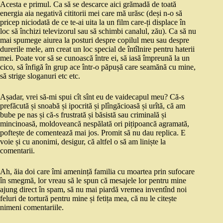
Acesta e primul. Ca să se descarce aici grămadă de toată
energia aia negativă cititorii mei care mă urăsc (deși n-o să
pricep niciodată de ce te-ai uita la un film care-ți displace în
loc să închizi televizorul sau să schimbi canalul, zău). Ca să nu
mai spumege aiurea la posturi despre copilul meu sau despre
durerile mele, am creat un loc special de întîlnire pentru haterii
mei. Poate vor să se cunoască între ei, să iasă împreună la un
cico, să înfigă în grup ace într-o păpușă care seamănă cu mine,
să strige sloganuri etc etc.
Așadar, vrei să-mi spui cît sînt eu de vaidecapul meu? Că-s
prefăcută și snoabă și ipocrită și plîngăcioasă și urîtă, că am
bube pe nas și că-s frustrată și băsistă sau criminală și
mincinoasă, moldoveancă nespălată ori pițipoancă agramată,
poftește de comentează mai jos. Promit să nu dau replica. E
voie și cu anonimi, desigur, că altfel o să am liniște la
comentarii.
Ah, ăia doi care îmi amenință familia cu moartea prin sufocare
în smegmă, lor vreau să le spun că mesajele lor pentru mine
ajung direct în spam, să nu mai piardă vremea inventînd noi
feluri de tortură pentru mine și fetița mea, că nu le citește
nimeni comentariile.