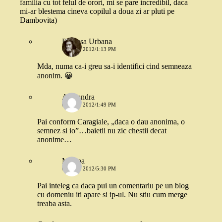
familia cu tot felul de orori, mi se pare incredibil, daca
mi-ar blestema cineva copilul a doua zi ar pluti pe
Dambovita)
Printesa Urbana
6 IULIE 2012/1:13 PM
Mda, numa ca-i greu sa-i identifici cind semneaza
anonim. 😀
Alexandra
6 IULIE 2012/1:49 PM
Pai conform Caragiale, „daca o dau anonima, o
semnez si io”…baietii nu zic chestii decat
anonime…
Miruna
6 IULIE 2012/5:30 PM
Pai inteleg ca daca pui un comentariu pe un blog
cu domeniu iti apare si ip-ul. Nu stiu cum merge
treaba asta.