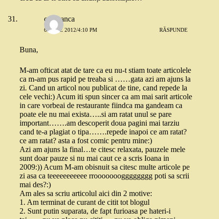
calin anca
6 IULIE 2012/4:10 PM
RĂSPUNDE
Buna,
M-am ofticat atat de tare ca eu nu-t stiam toate articolele
ca m-am pus rapid pe treaba si ……gata azi am ajuns la
zi. Cand un articol nou publicat de tine, cand repede la
cele vechi:) Acum iti spun sincer ca am mai sarit articole
in care vorbeai de restaurante fiindca ma gandeam ca
poate ele nu mai exista…..si am ratat unul se pare
important…….am descoperit doua pagini mai tarziu
cand te-a plagiat o tipa…….repede inapoi ce am ratat?
ce am ratat? asta a fost comic pentru mine:)
Azi am ajuns la final…te citesc relaxata, pauzele mele
sunt doar pauze si nu mai caut ce a scris Ioana in
2009:)) Acum M-am obisnuit sa citesc multe articole pe
zi asa ca teeeeeeeeeee rrooooooogggggggg poti sa scrii
mai des?:)
Am ales sa scriu articolul aici din 2 motive:
1. Am terminat de curant de citit tot blogul
2. Sunt putin suparata, de fapt furioasa pe hateri-i