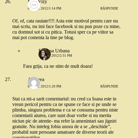
Mrs. Vizy
6 IULIE 2012/1:14 PM
RĂSPUNDE
Of, of, cata rautate!!!! Asta este motivul pentru care nu
mai scriu, nu imi face facebook si nu pun poze cu mine,
cu domnul sot si cu pitica. Totusi sper ca pe viitor sa
mai pot comenta la tine pe blog.
Printesa Urbana
6 IULIE 2012/2:51 PM
Fara grija, ca ne stim de mult doara!
Andreea
6 IULIE 2012/1:20 PM
RĂSPUNDE
Stai ca mi-a sarit comentariul: nu cred ca Ioana este in
vreun pericol pentru ca ne spune ce face si pe unde se
plimba, singura problema e ca se consuma pentru niste
comentarii aiurea, care sunt doar vorbe si nu merita
niciun pic de atentie- ma refer la amenintari sau jigniri
gratuite. Nu inteleg fobia unora de a se „deschide”,
probabil sunt persoane amatoare de diverse teorii ale
consiparatiilor.