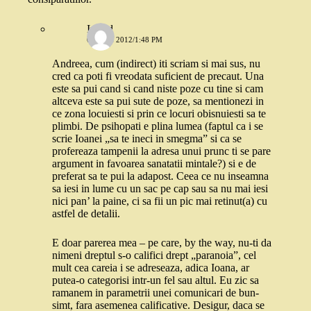
Ingrid
6 IULIE 2012/1:48 PM
Andreea, cum (indirect) iti scriam si mai sus, nu
cred ca poti fi vreodata suficient de precaut. Una
este sa pui cand si cand niste poze cu tine si cam
altceva este sa pui sute de poze, sa mentionezi in
ce zona locuiesti si prin ce locuri obisnuiesti sa te
plimbi. De psihopati e plina lumea (faptul ca i se
scrie Ioanei „sa te ineci in smegma” si ca se
profereaza tampenii la adresa unui prunc ti se pare
argument in favoarea sanatatii mintale?) si e de
preferat sa te pui la adapost. Ceea ce nu inseamna
sa iesi in lume cu un sac pe cap sau sa nu mai iesi
nici pan’ la paine, ci sa fii un pic mai retinut(a) cu
astfel de detalii.
E doar parerea mea – pe care, by the way, nu-ti da
nimeni dreptul s-o califici drept „paranoia”, cel
mult cea careia i se adreseaza, adica Ioana, ar
putea-o categorisi intr-un fel sau altul. Eu zic sa
ramanem in parametrii unei comunicari de bun-
simt, fara asemenea calificative. Desigur, daca se