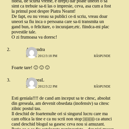
fidela, de scurta vreme, e drept) dar poate uneori o sa
simt ca trebuie sa-ti las o impresie, ceva, asa cum a fost
la primul post despre Piatra Neamt!
De fapt, eu nu vreau sa publici ce-ti scriu, vreau doar
uneori sa fiu inca o persoana care sa-ti transmita un
gand bun, o felicitare, o incurajare,etc. fiindca-mi plac
povestile tale.
O zi frumoasa va doresc!
Alexandra
5 IULIE 2012/3:18 PM
RĂSPUNDE
Foarte tare! 🙂 🙂 🙂
AndreeaL
5 IULIE 2012/3:22 PM
RĂSPUNDE
Esti geniala!!!! de cand am inceput sa te citesc, absolut
din greseala, am devenit obsedata (inofensiv) sa citesc
zilnic postul tau.
Il deschid de foartemulte ori si singurul lucru care ma
cam oftica la tine e ca nu scrii non stop:)))))))) ca atunci
cand deschid blogul sa gasesc ceva nou si amuzant.