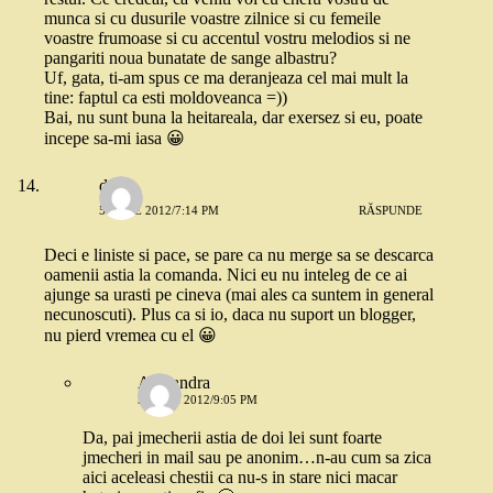
munca si cu dusurile voastre zilnice si cu femeile
voastre frumoase si cu accentul vostru melodios si ne
pangariti noua bunatate de sange albastru?
Uf, gata, ti-am spus ce ma deranjeaza cel mai mult la
tine: faptul ca esti moldoveanca =))
Bai, nu sunt buna la heitareala, dar exersez si eu, poate
incepe sa-mi iasa 😀
dojo
5 IULIE 2012/7:14 PM
RĂSPUNDE
Deci e liniste si pace, se pare ca nu merge sa se descarca
oamenii astia la comanda. Nici eu nu inteleg de ce ai
ajunge sa urasti pe cineva (mai ales ca suntem in general
necunoscuti). Plus ca si io, daca nu suport un blogger,
nu pierd vremea cu el 😀
Alexandra
5 IULIE 2012/9:05 PM
Da, pai jmecherii astia de doi lei sunt foarte
jmecheri in mail sau pe anonim…n-au cum sa zica
aici aceleasi chestii ca nu-s in stare nici macar