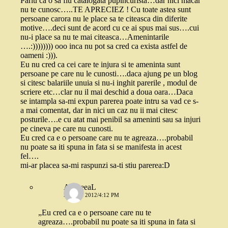
Pariu ca o sa fiu catalogata pupincurista…dar nici macar
nu te cunosc…..TE APRECIEZ ! Cu toate astea sunt
persoane carora nu le place sa te citeasca din diferite
motive….deci sunt de acord cu ce ai spus mai sus….cui
nu-i place sa nu te mai citeasca…Amenintarile
….:)))))))) ooo inca nu pot sa cred ca exista astfel de
oameni :))).
Eu nu cred ca cei care te injura si te ameninta sunt
persoane pe care nu le cunosti….daca ajung pe un blog
si citesc balariile unuia si nu-i inghit parerile , modul de
scriere etc…clar nu il mai deschid a doua oara…Daca
se intampla sa-mi expun parerea poate intru sa vad ce s-
a mai comentat, dar in nici un caz nu ii mai citesc
posturile….e cu atat mai penibil sa ameninti sau sa injuri
pe cineva pe care nu cunosti.
Eu cred ca e o persoane care nu te agreaza….probabil
nu poate sa iti spuna in fata si se manifesta in acest
fel….
mi-ar placea sa-mi raspunzi sa-ti stiu parerea:D
AndreeaL
5 IULIE 2012/4:12 PM
„Eu cred ca e o persoane care nu te
agreaza….probabil nu poate sa iti spuna in fata si