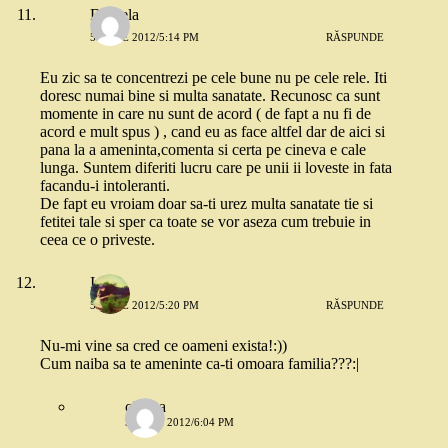
Daniela
5 IULIE 2012/5:14 PM
RĂSPUNDE
Eu zic sa te concentrezi pe cele bune nu pe cele rele. Iti
doresc numai bine si multa sanatate. Recunosc ca sunt
momente in care nu sunt de acord ( de fapt a nu fi de
acord e mult spus ) , cand eu as face altfel dar de aici si
pana la a ameninta,comenta si certa pe cineva e cale
lunga. Suntem diferiti lucru care pe unii ii loveste in fata
facandu-i intoleranti.
De fapt eu vroiam doar sa-ti urez multa sanatate tie si
fetitei tale si sper ca toate se vor aseza cum trebuie in
ceea ce o priveste.
Iza
5 IULIE 2012/5:20 PM
RĂSPUNDE
Nu-mi vine sa cred ce oameni exista!:))
Cum naiba sa te ameninte ca-ti omoara familia???:|
cineva
5 IULIE 2012/6:04 PM