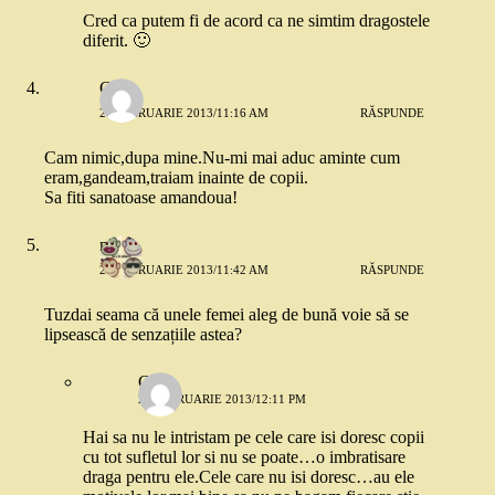
Cred ca putem fi de acord ca ne simtim dragostele
diferit. 🙂
Carla
28 FEBRUARIE 2013/11:16 AM
RĂSPUNDE
Cam nimic,dupa mine.Nu-mi mai aduc aminte cum
eram,gandeam,traiam inainte de copii.
Sa fiti sanatoase amandoua!
mara
28 FEBRUARIE 2013/11:42 AM
RĂSPUNDE
Tuzdai seama că unele femei aleg de bună voie să se
lipsească de senzațiile astea?
Carla
28 FEBRUARIE 2013/12:11 PM
Hai sa nu le intristam pe cele care isi doresc copii
cu tot sufletul lor si nu se poate…o imbratisare
draga pentru ele.Cele care nu isi doresc…au ele