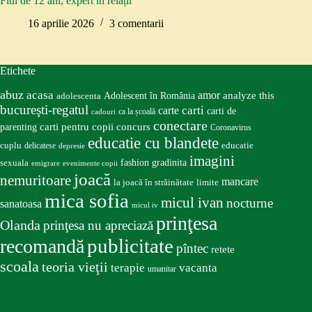
Fiul de 12 ani, expert în relații
16 aprilie 2026
3 comentarii
Etichete
abuz
acasa
amor
Adolescent în România
analyze this
adolescenta
bucureşti-regatul
carte
carti
carti de
ca la școală
cadouri
conectare
carti pentru copii
concurs
parenting
Coronavirus
educatie cu blandete
educatie
cuplu
delicatese
depresie
imagini
fashion
gradinita
sexuala
emigrare
evenimente copii
joacă
nemuritoare
mancare
la joacă în străinătate
limite
mica sofia
micul ivan
nocturne
sanatoasa
micul iv
prinţesa
Olanda
prinţesa nu apreciază
publicitate
recomandă
pîntec
retete
scoala
teoria vieţii
terapie
vacanta
umanitar