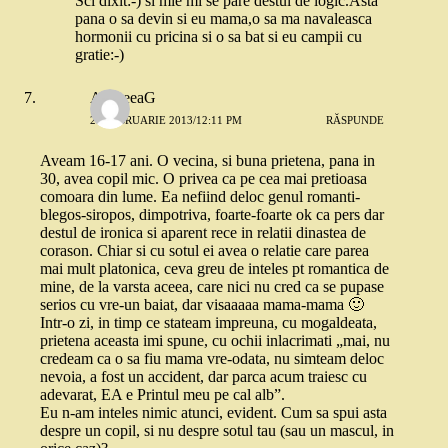
Sci dixit:-) si mie mi se pare destul de logic.Asta
pana o sa devin si eu mama,o sa ma navaleasca
hormonii cu pricina si o sa bat si eu campii cu
gratie:-)
AndreeaG
28 FEBRUARIE 2013/12:11 PM
RĂSPUNDE
Aveam 16-17 ani. O vecina, si buna prietena, pana in
30, avea copil mic. O privea ca pe cea mai pretioasa
comoara din lume. Ea nefiind deloc genul romanti-
blegos-siropos, dimpotriva, foarte-foarte ok ca pers dar
destul de ironica si aparent rece in relatii dinastea de
corason. Chiar si cu sotul ei avea o relatie care parea
mai mult platonica, ceva greu de inteles pt romantica de
mine, de la varsta aceea, care nici nu cred ca se pupase
serios cu vre-un baiat, dar visaaaaa mama-mama 🙂
Intr-o zi, in timp ce stateam impreuna, cu mogaldeata,
prietena aceasta imi spune, cu ochii inlacrimati „mai, nu
credeam ca o sa fiu mama vre-odata, nu simteam deloc
nevoia, a fost un accident, dar parca acum traiesc cu
adevarat, EA e Printul meu pe cal alb”.
Eu n-am inteles nimic atunci, evident. Cum sa spui asta
despre un copil, si nu despre sotul tau (sau un mascul, in