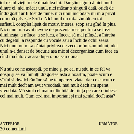
tot restul vieții mele dinaintea lui. Dar știu sigur că nici unul
dintre ei, nici măcar unul, nici măcar o singură dată, oricît de
îndrăgostit ar fi fost de mine, nici unul niciodată nu m-a privit
cum mă privește Sofia. Nici unul nu mi-a zîmbit cu tot
sufletul, complet lipsit de motiv, interes, scop sau gînd în plus.
Nici unul n-a avut nevoie de prezența mea pentru a se trezi
dimineața, a mînca, a se juca, a înceta să mai plîngă, a întreba
cu degetul, a răspunde cu vocale sau a închide ochii seara.
Nici unul nu mi-a căutat privirea de zece ori într-un minut, nici
unul n-a dansat de bucurie așa mic și dezorganizat cum face ea
cînd mă întorc acasă după o oră sau două.
Nu știu ce ne așteaptă, pe mine și pe ea, nu știu în ce fel va
dospi și se va înmulți dragostea asta a noastră, poate acum e
vîrful și de-aici rămîne să ne tempereze viața, dar ce e acum e
mai mult decît am avut vreodată, mai mult decît am sperat
vreodată. Mă simt cel mai multiubită de ființa pe care-o iubesc
cel mai mult. Cam ce-i mai important și mai genial decît asta?
ANTERIOR
URMĂTOR
30 comentarii