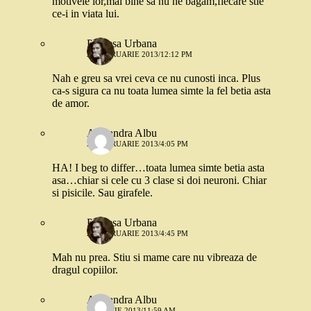
motivele lor,mai bine sa nu ne bagam,fiecare stie
ce-i in viata lui.
Printesa Urbana
28 FEBRUARIE 2013/12:12 PM
Nah e greu sa vrei ceva ce nu cunosti inca. Plus
ca-s sigura ca nu toata lumea simte la fel betia asta
de amor.
Alexandra Albu
28 FEBRUARIE 2013/4:05 PM
HA! I beg to differ…toata lumea simte betia asta
asa…chiar si cele cu 3 clase si doi neuroni. Chiar
si pisicile. Sau girafele.
Printesa Urbana
28 FEBRUARIE 2013/4:45 PM
Mah nu prea. Stiu si mame care nu vibreaza de
dragul copiilor.
Alexandra Albu
3 MARTIE 2013/11:59 AM