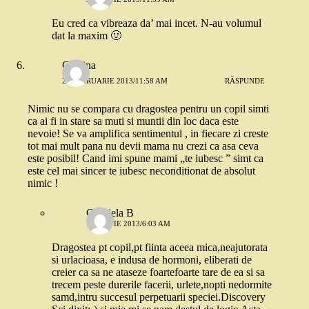
Eu cred ca vibreaza da’ mai incet. N-au volumul
dat la maxim 🙂
Cristina
28 FEBRUARIE 2013/11:58 AM
RĂSPUNDE
Nimic nu se compara cu dragostea pentru un copil simti
ca ai fi in stare sa muti si muntii din loc daca este
nevoie! Se va amplifica sentimentul , in fiecare zi creste
tot mai mult pana nu devii mama nu crezi ca asa ceva
este posibil! Cand imi spune mami „te iubesc ” simt ca
este cel mai sincer te iubesc neconditionat de absolut
nimic !
Gabriela B
1 MARTIE 2013/6:03 AM
Dragostea pt copil,pt fiinta aceea mica,neajutorata
si urlacioasa, e indusa de hormoni, eliberati de
creier ca sa ne ataseze foartefoarte tare de ea si sa
trecem peste durerile facerii, urlete,nopti nedormite
samd,intru succesul perpetuarii speciei.Discovery