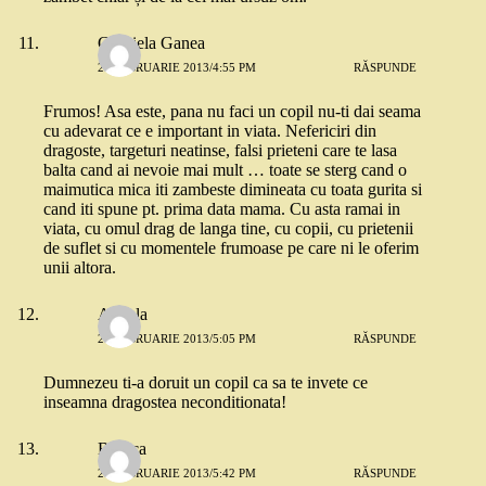
Gabriela Ganea
28 FEBRUARIE 2013/4:55 PM
RĂSPUNDE
Frumos! Asa este, pana nu faci un copil nu-ti dai seama
cu adevarat ce e important in viata. Nefericiri din
dragoste, targeturi neatinse, falsi prieteni care te lasa
balta cand ai nevoie mai mult … toate se sterg cand o
maimutica mica iti zambeste dimineata cu toata gurita si
cand iti spune pt. prima data mama. Cu asta ramai in
viata, cu omul drag de langa tine, cu copii, cu prietenii
de suflet si cu momentele frumoase pe care ni le oferim
unii altora.
Angela
28 FEBRUARIE 2013/5:05 PM
RĂSPUNDE
Dumnezeu ti-a doruit un copil ca sa te invete ce
inseamna dragostea neconditionata!
Bunica
28 FEBRUARIE 2013/5:42 PM
RĂSPUNDE