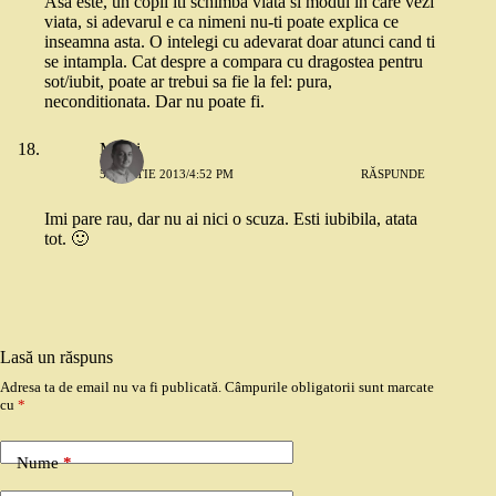
Asa este, un copil iti schimba viata si modul in care vezi
viata, si adevarul e ca nimeni nu-ti poate explica ce
inseamna asta. O intelegi cu adevarat doar atunci cand ti
se intampla. Cat despre a compara cu dragostea pentru
sot/iubit, poate ar trebui sa fie la fel: pura,
neconditionata. Dar nu poate fi.
Mihai
5 MARTIE 2013/4:52 PM
RĂSPUNDE
Imi pare rau, dar nu ai nici o scuza. Esti iubibila, atata
tot. 🙂
Lasă un răspuns
Adresa ta de email nu va fi publicată.
Câmpurile obligatorii sunt marcate
cu
*
Nume
*