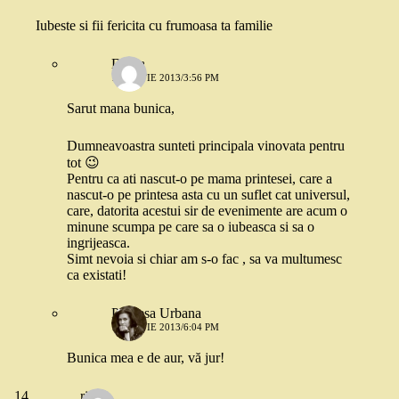
Iubeste si fii fericita cu frumoasa ta familie
Diana
1 MARTIE 2013/3:56 PM
Sarut mana bunica,
Dumneavoastra sunteti principala vinovata pentru
tot 😉
Pentru ca ati nascut-o pe mama printesei, care a
nascut-o pe printesa asta cu un suflet cat universul,
care, datorita acestui sir de evenimente are acum o
minune scumpa pe care sa o iubeasca si sa o
ingrijeasca.
Simt nevoia si chiar am s-o fac , sa va multumesc
ca existati!
Printesa Urbana
1 MARTIE 2013/6:04 PM
Bunica mea e de aur, vă jur!
riri