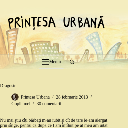
Sari
la
conținut
Meniu
Dragoste
Printesa Urbana
28 februarie 2013
Copiii mei
30 comentarii
Nu mai știu cîți bărbați m-au iubit și cît de tare le-am alergat
prin sînge, pentru că după ce l-am întîlnit pe al meu am uitat