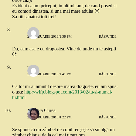
orice caz)?
Evident ca am priceput, in ultimii ani, de cand posed si
eu comori dinastea, si una mai mare adulta 🙂
Sa fiti sanatosi toti trei!
wlfp
28 FEBRUARIE 2013/1:38 PM
RĂSPUNDE
Da, cam asa e cu dragostea. Vine de unde nu te astepti
🙂
wlfp
28 FEBRUARIE 2013/1:41 PM
RĂSPUNDE
Ca tot mi-ai amintit despre marea dragoste, eu am spus-
o asa:
http://wlfp.blogspot.com/2013/02/tu-si-numai-
tu.html
Mihaela Curea
28 FEBRUARIE 2013/4:22 PM
RĂSPUNDE
Se spune că un zâmbet de copil reușește să smulgă un
zâmbet chiar și de la cel mai ursuz om.