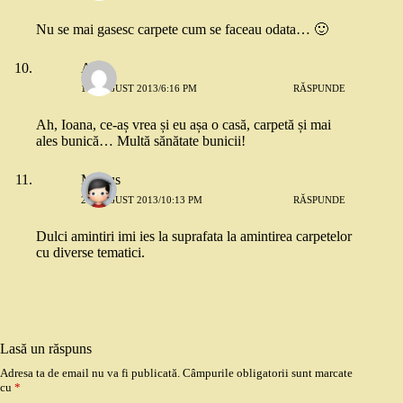
Nu se mai gasesc carpete cum se faceau odata… 🙂
Anca
19 AUGUST 2013/6:16 PM
RĂSPUNDE
Ah, Ioana, ce-aș vrea și eu așa o casă, carpetă și mai
ales bunică… Multă sănătate bunicii!
Marius
20 AUGUST 2013/10:13 PM
RĂSPUNDE
Dulci amintiri imi ies la suprafata la amintirea carpetelor
cu diverse tematici.
Lasă un răspuns
Adresa ta de email nu va fi publicată.
Câmpurile obligatorii sunt marcate
cu
*