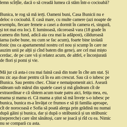
lemn scîrțîie, dacă o să creadă lumea că stăm într-o cocioabă?
Bunica, te rog să mă ierți. Oameni buni, Casa Bunicii nu e
deloc o cocioabă. E casă mare, cu multe camere (azi noapte de
exemplu, fiecare femeie a casei a dormit în camera ei, singură,
și tot mai era loc). E luminoasă, răcoroasă vara (18 grade în
camera din fund, adică aia cea mai la adăpost), călduroasă
iarna (sobe bune, nu cum se fac acum), foarte bine izolată
fonic (nu ca apartamentul nostru cel nou și scump în care ne
auzim unii pe alții și cînd batem din gene), are cel mai mișto
cerdac, de pe care vă și relatez acum, de altfel, e înconjurată
de flori și pomi și vie.
Mă jur că asta-i cea mai faină casă din toate în cîte am stat. Și
nu zic așa doar pentru că în ea am crescut. Sau că o iubesc pe
Bunica. Sau pentru chec. Chiar e nemaipomenit aici. Aseară
stăteam sub mărul din spatele casei și mă gîndeam cît de
extraordinar e că sîntem acum toate patru aici, fetița mea, eu,
mama și mama ei. Că mama a știut să mă învețe s-o iubesc pe
bunica, bunica m-a învățat ce frumos e să ții familia aproape,
cît de norocoasă e Sofia să poată alerga prin grădină nu numai
după găini și bunica, dar și după o străbunică și un străbunic
(nepereche) care sînt sănătoși, care se joacă și rîd cu ea. Nimic
nu se compară cu asta.