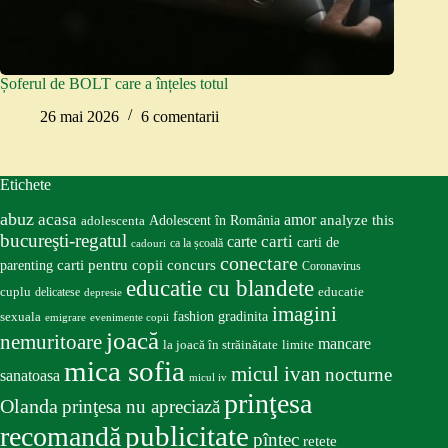
Șoferul de BOLT care a înțeles totul
26 mai 2026
6 comentarii
Etichete
abuz
acasa
amor
Adolescent în România
analyze this
adolescenta
bucureşti-regatul
carte
carti
carti de
ca la școală
cadouri
conectare
carti pentru copii
concurs
parenting
Coronavirus
educatie cu blandete
educatie
cuplu
delicatese
depresie
imagini
fashion
gradinita
sexuala
emigrare
evenimente copii
joacă
nemuritoare
mancare
la joacă în străinătate
limite
mica sofia
micul ivan
nocturne
sanatoasa
micul iv
prinţesa
Olanda
prinţesa nu apreciază
publicitate
recomandă
pîntec
retete