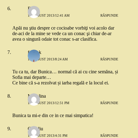
B.
18 AUGUST 2013/12:41 AM
RĂSPUNDE
Apăi nu ştiu despre ce cocioabe vorbiţi voi acolo dar
de-aci de la mine se vede ca un conac şi chiar de-ar
avea o singură odaie tot conac s-ar clasifica.
frmshk
18 AUGUST 2013/8:24 AM
RĂSPUNDE
Tu ca tu, dar Bunica… normal că ai cu cine semăna, și
Sofia mai departe…
Ce bine că s-a rezolvat și iarba regală e la locul ei.
Madalina
18 AUGUST 2013/12:51 PM
RĂSPUNDE
Bunica ta mi-e din ce in ce mai simpatica!
Claudiu
19 AUGUST 2013/4:31 PM
RĂSPUNDE