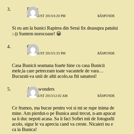
Diana
17 AUGUST 2013/4:20 PM
RĂSPUNDE
Si eu am la bunici Rapirea din Serai fix deasupra patului
:-)) Suntem norocoase! 😀
Carla
17 AUGUST 2013/5:33 PM
RĂSPUNDE
Casa Bunicii seamana foarte bine cu casa Bunicii
mele,la care petreceam toate vacantele de vara…
Bucurati-va unii de altii acolo,sa fiti sanatosi!
Alice wonders
18 AUGUST 2013/12:02 AM
RĂSPUNDE
Ce frumos, ma bucur pentru voi si mi se rupe inima de
mine. Am pierdut-o pe Bunica anul trecut, n-am apucat
sa ii duc nepoti acasa. Sa ii faci Sofiei mii de fotografii
acolo, sigur le va aprecia cand va creste. Nicaieri nu e
ca la Bunica!