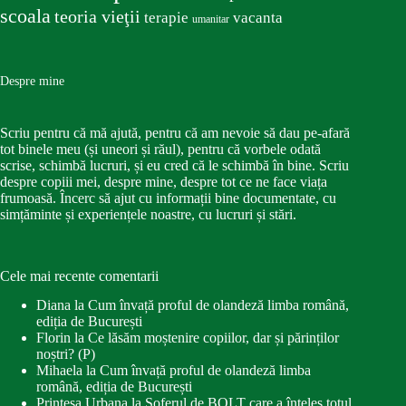
scoala
teoria vieţii
terapie
vacanta
umanitar
Despre mine
Scriu pentru că mă ajută, pentru că am nevoie să dau pe-afară
tot binele meu (și uneori și răul), pentru că vorbele odată
scrise, schimbă lucruri, și eu cred că le schimbă în bine. Scriu
despre copiii mei, despre mine, despre tot ce ne face viața
frumoasă. Încerc să ajut cu informații bine documentate, cu
simțăminte și experiențele noastre, cu lucruri și stări.
Cele mai recente comentarii
Diana
la
Cum învață proful de olandeză limba română,
ediția de București
Florin
la
Ce lăsăm moștenire copiilor, dar și părinților
noștri? (P)
Mihaela
la
Cum învață proful de olandeză limba
română, ediția de București
Printesa Urbana
la
Șoferul de BOLT care a înțeles totul