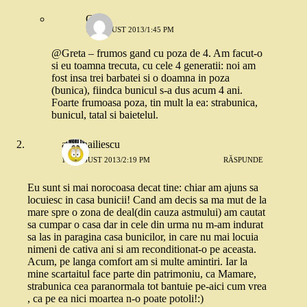
C
17 AUGUST 2013/1:45 PM
@Greta – frumos gand cu poza de 4. Am facut-o
si eu toamna trecuta, cu cele 4 generatii: noi am
fost insa trei barbatei si o doamna in poza
(bunica), fiindca bunicul s-a dus acum 4 ani.
Foarte frumoasa poza, tin mult la ea: strabunica,
bunicul, tatal si baietelul.
adelinailiescu
17 AUGUST 2013/2:19 PM
RĂSPUNDE
Eu sunt si mai norocoasa decat tine: chiar am ajuns sa
locuiesc in casa bunicii! Cand am decis sa ma mut de la
mare spre o zona de deal(din cauza astmului) am cautat
sa cumpar o casa dar in cele din urma nu m-am indurat
sa las in paragina casa bunicilor, in care nu mai locuia
nimeni de cativa ani si am reconditionat-o pe aceasta.
Acum, pe langa comfort am si multe amintiri. Iar la
mine scartaitul face parte din patrimoniu, ca Mamare,
strabunica cea paranormala tot bantuie pe-aici cum vrea
, ca pe ea nici moartea n-o poate potoli!:)