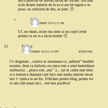
am o pereche de salvari facuti de Nicole. Am mai
scris despre hainele de la ea si am tot taguit-o in
poze, nu suficient de des, se pare. 🙂
Anca
4 NOIEMBRIE 2013/2:51 PM
Uf, nu stiam, acum ma simt ca un copil certat
pentru ca nu si-a facut temele 🙂
Bianca
10 NOIEMBRIE 2013/11:24 PM
RĂSPUNDE
Ce draguuut…cumva se aseamana cu „tabloul” familiei
noastre..doar ca farfuria cea mica este a unui baietel(tare
mofturos)….pisica este „ma” :)….iar in cadru mai intra
si o turturica diamant care face mai multa mizerie decat
noi 3 +pisica la un loc. Felicitari pentru blog, pentru tot
ce am citit astazi aici…esti tare pozitiva!