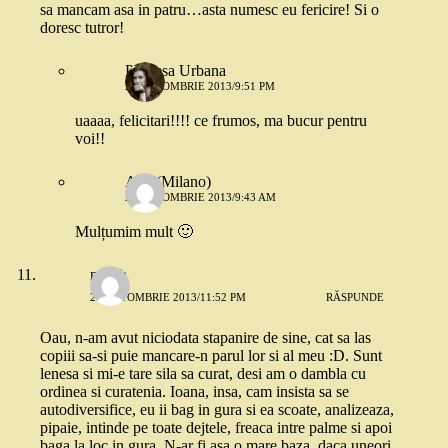
sa mancam asa in patru…asta numesc eu fericire! Si o
doresc tutror!
Printesa Urbana
21 OCTOMBRIE 2013/9:51 PM
uaaaa, felicitari!!!! ce frumos, ma bucur pentru
voi!!
Ana (Milano)
22 OCTOMBRIE 2013/9:43 AM
Mulțumim mult 🙂
nusch
21 OCTOMBRIE 2013/11:52 PM
RĂSPUNDE
Oau, n-am avut niciodata stapanire de sine, cat sa las
copiii sa-si puie mancare-n parul lor si al meu :D. Sunt
lenesa si mi-e tare sila sa curat, desi am o dambla cu
ordinea si curatenia. Ioana, insa, cam insista sa se
autodiversifice, eu ii bag in gura si ea scoate, analizeaza,
pipaie, intinde pe toate dejtele, freaca intre palme si apoi
baga la loc in gura. N-ar fi asa o mare baza, daca uneori