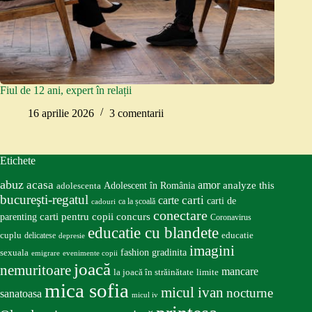
Fiul de 12 ani, expert în relații
16 aprilie 2026
3 comentarii
Etichete
abuz
acasa
amor
Adolescent în România
analyze this
adolescenta
bucureşti-regatul
carte
carti
carti de
ca la școală
cadouri
conectare
carti pentru copii
concurs
parenting
Coronavirus
educatie cu blandete
educatie
cuplu
delicatese
depresie
imagini
fashion
gradinita
sexuala
emigrare
evenimente copii
joacă
nemuritoare
mancare
la joacă în străinătate
limite
mica sofia
micul ivan
nocturne
sanatoasa
micul iv