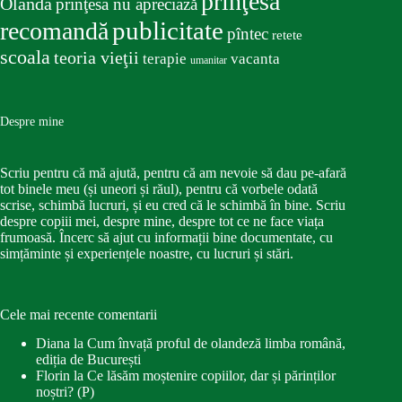
prinţesa
Olanda
prinţesa nu apreciază
publicitate
recomandă
pîntec
retete
scoala
teoria vieţii
terapie
vacanta
umanitar
Despre mine
Scriu pentru că mă ajută, pentru că am nevoie să dau pe-afară
tot binele meu (și uneori și răul), pentru că vorbele odată
scrise, schimbă lucruri, și eu cred că le schimbă în bine. Scriu
despre copiii mei, despre mine, despre tot ce ne face viața
frumoasă. Încerc să ajut cu informații bine documentate, cu
simțăminte și experiențele noastre, cu lucruri și stări.
Cele mai recente comentarii
Diana
la
Cum învață proful de olandeză limba română,
ediția de București
Florin
la
Ce lăsăm moștenire copiilor, dar și părinților
noștri? (P)