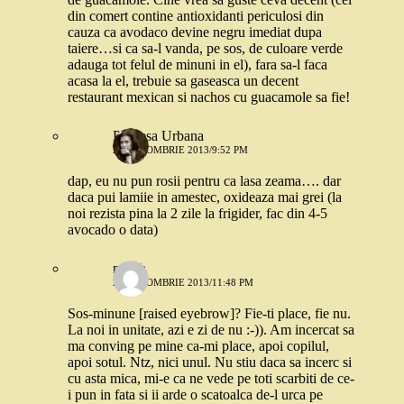
din comert contine antioxidanti periculosi din
cauza ca avodaco devine negru imediat dupa
taiere…si ca sa-l vanda, pe sos, de culoare verde
adauga tot felul de minuni in el), fara sa-l faca
acasa la el, trebuie sa gaseasca un decent
restaurant mexican si nachos cu guacamole sa fie!
Printesa Urbana
21 OCTOMBRIE 2013/9:52 PM
dap, eu nu pun rosii pentru ca lasa zeama…. dar
daca pui lamiie in amestec, oxideaza mai grei (la
noi rezista pina la 2 zile la frigider, fac din 4-5
avocado o data)
nusch
21 OCTOMBRIE 2013/11:48 PM
Sos-minune [raised eyebrow]? Fie-ti place, fie nu.
La noi in unitate, azi e zi de nu :-)). Am incercat sa
ma conving pe mine ca-mi place, apoi copilul,
apoi sotul. Ntz, nici unul. Nu stiu daca sa incerc si
cu asta mica, mi-e ca ne vede pe toti scarbiti de ce-
i pun in fata si ii arde o scatoalca de-l urca pe