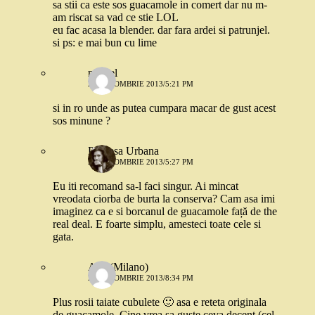
sa stii ca este sos guacamole in comert dar nu m-
am riscat sa vad ce stie LOL
eu fac acasa la blender. dar fara ardei si patrunjel.
si ps: e mai bun cu lime
marcel
21 OCTOMBRIE 2013/5:21 PM
si in ro unde as putea cumpara macar de gust acest
sos minune ?
Printesa Urbana
21 OCTOMBRIE 2013/5:27 PM
Eu iti recomand sa-l faci singur. Ai mincat
vreodata ciorba de burta la conserva? Cam asa imi
imaginez ca e si borcanul de guacamole față de the
real deal. E foarte simplu, amesteci toate cele si
gata.
Ana (Milano)
21 OCTOMBRIE 2013/8:34 PM
Plus rosii taiate cubulete 🙂 asa e reteta originala
de guacamole. Cine vrea sa guste ceva decent (cel