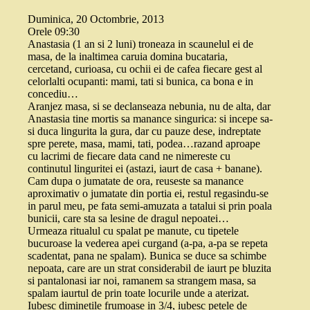
Duminica, 20 Octombrie, 2013
Orele 09:30
Anastasia (1 an si 2 luni) troneaza in scaunelul ei de
masa, de la inaltimea caruia domina bucataria,
cercetand, curioasa, cu ochii ei de cafea fiecare gest al
celorlalti ocupanti: mami, tati si bunica, ca bona e in
concediu…
Aranjez masa, si se declanseaza nebunia, nu de alta, dar
Anastasia tine mortis sa manance singurica: si incepe sa-
si duca lingurita la gura, dar cu pauze dese, indreptate
spre perete, masa, mami, tati, podea…razand aproape
cu lacrimi de fiecare data cand ne nimereste cu
continutul linguritei ei (astazi, iaurt de casa + banane).
Cam dupa o jumatate de ora, reuseste sa manance
aproximativ o jumatate din portia ei, restul regasindu-se
in parul meu, pe fata semi-amuzata a tatalui si prin poala
bunicii, care sta sa lesine de dragul nepoatei…
Urmeaza ritualul cu spalat pe manute, cu tipetele
bucuroase la vederea apei curgand (a-pa, a-pa se repeta
scadentat, pana ne spalam). Bunica se duce sa schimbe
nepoata, care are un strat considerabil de iaurt pe bluzita
si pantalonasi iar noi, ramanem sa strangem masa, sa
spalam iaurtul de prin toate locurile unde a aterizat.
Iubesc diminetile frumoase in 3/4, iubesc petele de