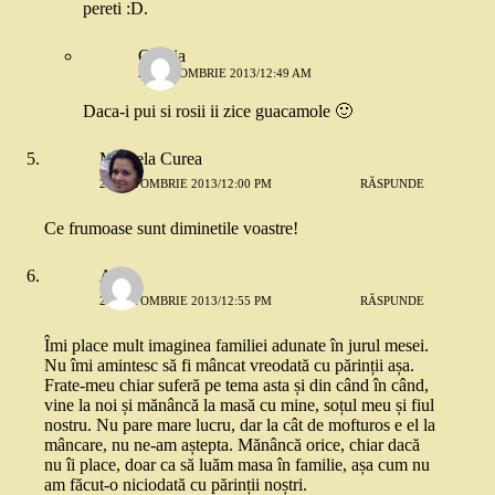
pereti :D.
Omnia
22 OCTOMBRIE 2013/12:49 AM
Daca-i pui si rosii ii zice guacamole 🙂
Mihaela Curea
21 OCTOMBRIE 2013/12:00 PM
RĂSPUNDE
Ce frumoase sunt diminetile voastre!
Anca
21 OCTOMBRIE 2013/12:55 PM
RĂSPUNDE
Îmi place mult imaginea familiei adunate în jurul mesei.
Nu îmi amintesc să fi mâncat vreodată cu părinții așa.
Frate-meu chiar suferă pe tema asta și din când în când,
vine la noi și mănâncă la masă cu mine, soțul meu și fiul
nostru. Nu pare mare lucru, dar la cât de mofturos e el la
mâncare, nu ne-am aștepta. Mănâncă orice, chiar dacă
nu îi place, doar ca să luăm masa în familie, așa cum nu
am făcut-o niciodată cu părinții noștri.