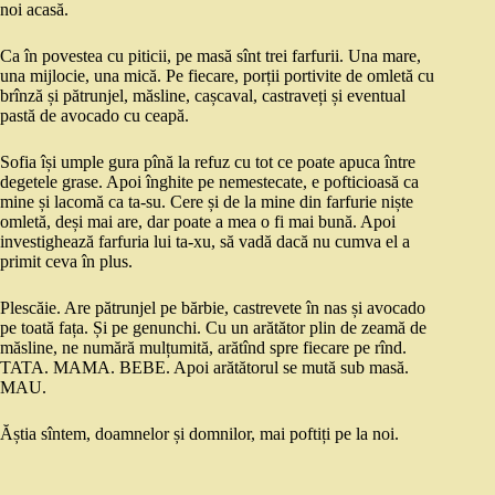
noi acasă.
Ca în povestea cu piticii, pe masă sînt trei farfurii. Una mare,
una mijlocie, una mică. Pe fiecare, porții portivite de omletă cu
brînză și pătrunjel, măsline, cașcaval, castraveți și eventual
pastă de avocado cu ceapă.
Sofia își umple gura pînă la refuz cu tot ce poate apuca între
degetele grase. Apoi înghite pe nemestecate, e pofticioasă ca
mine și lacomă ca ta-su. Cere și de la mine din farfurie niște
omletă, deși mai are, dar poate a mea o fi mai bună. Apoi
investighează farfuria lui ta-xu, să vadă dacă nu cumva el a
primit ceva în plus.
Plescăie. Are pătrunjel pe bărbie, castrevete în nas și avocado
pe toată fața. Și pe genunchi. Cu un arătător plin de zeamă de
măsline, ne numără mulțumită, arătînd spre fiecare pe rînd.
TATA. MAMA. BEBE. Apoi arătătorul se mută sub masă.
MAU.
Ăștia sîntem, doamnelor și domnilor, mai poftiți pe la noi.