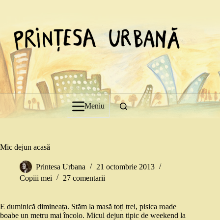
Sari
la
conținut
Meniu
Mic dejun acasă
Printesa Urbana
21 octombrie 2013
Copiii mei
27 comentarii
E duminică dimineața. Stăm la masă toți trei, pisica roade
boabe un metru mai încolo. Micul dejun tipic de weekend la