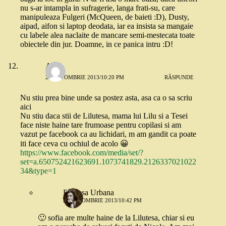
nu s-ar intampla in sufragerie, langa frati-su, care
manipuleaza Fulgeri (McQueen, de baieti :D), Dusty,
aipad, aifon si laptop deodata, iar ea insista sa mangaie
cu labele alea naclaite de mancare semi-mestecata toate
obiectele din jur. Doamne, in ce panica intru :D!
Anca
22 OCTOMBRIE 2013/10:20 PM
RĂSPUNDE
Nu stiu prea bine unde sa postez asta, asa ca o sa scriu
aici
Nu stiu daca stii de Lilutesa, mama lui Lilu si a Tesei
face niste haine tare frumoase pentru copilasi si am
vazut pe facebook ca au lichidari, m am gandit ca poate
iti face ceva cu ochiul de acolo 😀
https://www.facebook.com/media/set/?
set=a.650752421623691.1073741829.2126337021022
34&type=1
Printesa Urbana
22 OCTOMBRIE 2013/10:42 PM
🙂 sofia are multe haine de la Lilutesa, chiar si eu