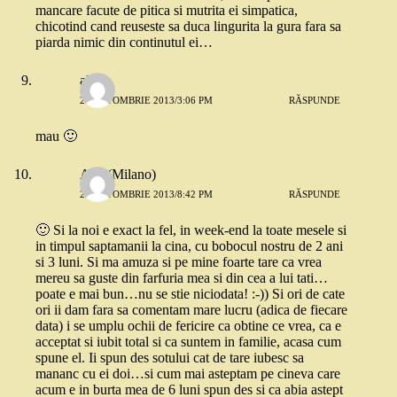
mancare facute de pitica si mutrita ei simpatica,
chicotind cand reuseste sa duca lingurita la gura fara sa
piarda nimic din continutul ei…
alina
21 OCTOMBRIE 2013/3:06 PM
RĂSPUNDE
mau 🙂
Ana (Milano)
21 OCTOMBRIE 2013/8:42 PM
RĂSPUNDE
🙂 Si la noi e exact la fel, in week-end la toate mesele si
in timpul saptamanii la cina, cu bobocul nostru de 2 ani
si 3 luni. Si ma amuza si pe mine foarte tare ca vrea
mereu sa guste din farfuria mea si din cea a lui tati…
poate e mai bun…nu se stie niciodata! :-)) Si ori de cate
ori ii dam fara sa comentam mare lucru (adica de fiecare
data) i se umplu ochii de fericire ca obtine ce vrea, ca e
acceptat si iubit total si ca suntem in familie, acasa cum
spune el. Ii spun des sotului cat de tare iubesc sa
mananc cu ei doi…si cum mai asteptam pe cineva care
acum e in burta mea de 6 luni spun des si ca abia astept