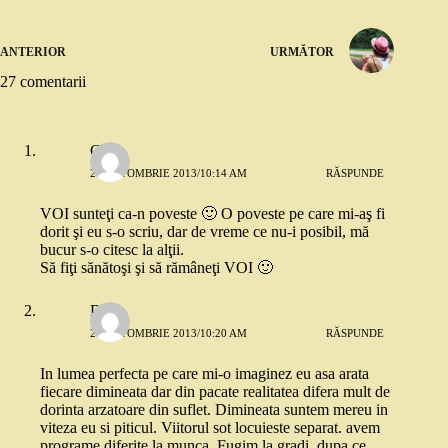
ANTERIOR
URMĂTOR
27 comentarii
Greta
21 OCTOMBRIE 2013/10:14 AM
RĂSPUNDE
VOI sunteţi ca-n poveste 🙂 O poveste pe care mi-aş fi
dorit şi eu s-o scriu, dar de vreme ce nu-i posibil, mă
bucur s-o citesc la alţii.
Să fiţi sănătoşi şi să rămâneţi VOI 🙂
Doris
21 OCTOMBRIE 2013/10:20 AM
RĂSPUNDE
In lumea perfecta pe care mi-o imaginez eu asa arata
fiecare dimineata dar din pacate realitatea difera mult de
dorinta arzatoare din suflet. Dimineata suntem mereu in
viteza eu si piticul. Viitorul sot locuieste separat. avem
programe diferite la munca. Fugim la gradi, dupa ce