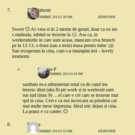
Tea Slabeste
21 OCTOMBRIE 2013/1:28 PM
RĂSPUNDE
Sweet 🙂 As vrea si in 2 meniu de genul, doar ca eu mi-
s matinala, iubitul se trezeste la 12. Asa ca, in
weekendurile in care sunt acasa, mancam ceva brunch
pe la 12-13, a doua (sau a treia) masa pentru mine :)))
Sau recuperam la cina, cum s-a intamplat ieri – lovely
moments
Cristina P
21 OCTOMBRIE 2013/3:50 PM
sambata m-a admonestat sotul ca de cand ma
trezesc dimi (aka 8) ptr work si in weekend sunt
sus rpd (max 9) …el care e cel care se trezeste mai
rpd in casa. Cert e ca noi incercam sa prindem cat
mai multe mese impreuna. Ideal mic dejun si cina.
La pranz e cu cantec 🙂
Raluca
21 OCTOMBRIE 2013/1:53 PM
RĂSPUNDE