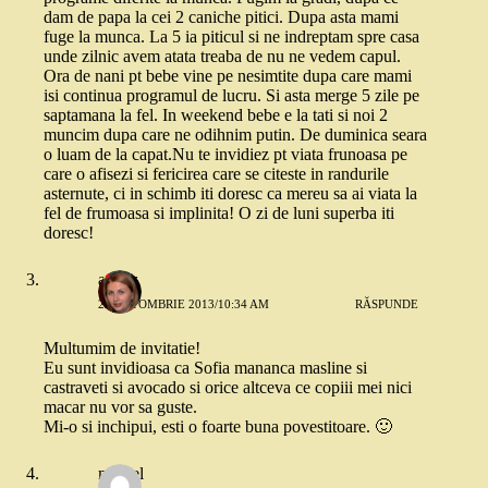
dam de papa la cei 2 caniche pitici. Dupa asta mami
fuge la munca. La 5 ia piticul si ne indreptam spre casa
unde zilnic avem atata treaba de nu ne vedem capul.
Ora de nani pt bebe vine pe nesimtite dupa care mami
isi continua programul de lucru. Si asta merge 5 zile pe
saptamana la fel. In weekend bebe e la tati si noi 2
muncim dupa care ne odihnim putin. De duminica seara
o luam de la capat.Nu te invidiez pt viata frunoasa pe
care o afisezi si fericirea care se citeste in randurile
asternute, ci in schimb iti doresc ca mereu sa ai viata la
fel de frumoasa si implinita! O zi de luni superba iti
doresc!
andaz
21 OCTOMBRIE 2013/10:34 AM
RĂSPUNDE
Multumim de invitatie!
Eu sunt invidioasa ca Sofia mananca masline si
castraveti si avocado si orice altceva ce copiii mei nici
macar nu vor sa guste.
Mi-o si inchipui, esti o foarte buna povestitoare. 🙂
marcel