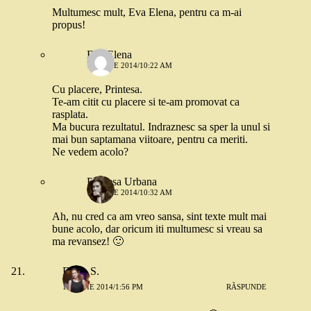
Multumesc mult, Eva Elena, pentru ca m-ai
propus!
Eva Elena
18 IUNIE 2014/10:22 AM
Cu placere, Printesa.
Te-am citit cu placere si te-am promovat ca
rasplata.
Ma bucura rezultatul. Indraznesc sa sper la unul si
mai bun saptamana viitoare, pentru ca meriti.
Ne vedem acolo?
Printesa Urbana
18 IUNIE 2014/10:32 AM
Ah, nu cred ca am vreo sansa, sint texte mult mai
bune acolo, dar oricum iti multumesc si vreau sa
ma revansez! 🙂
Elena S.
19 IUNIE 2014/1:56 PM
RĂSPUNDE