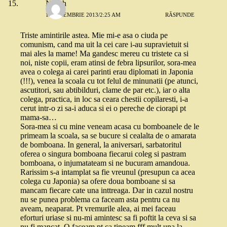
Nusch
12 NOIEMBRIE 2013/2:25 AM
RĂSPUNDE
Triste amintirile astea. Mie mi-e asa o ciuda pe
comunism, cand ma uit la cei care i-au supravietuit si
mai ales la mame! Ma gandesc mereu cu tristete ca si
noi, niste copii, eram atinsi de febra lipsurilor, sora-mea
avea o colega ai carei parinti erau diplomati in Japonia
(!!!), venea la scoala cu tot felul de minunatii (pe atunci,
ascutitori, sau abtibilduri, clame de par etc.), iar o alta
colega, practica, in loc sa ceara chestii copilaresti, i-a
cerut intr-o zi sa-i aduca si ei o pereche de ciorapi pt
mama-sa…
Sora-mea si cu mine veneam acasa cu bomboanele de le
primeam la scoala, sa se bucure si cealalta de o amarata
de bomboana. In general, la aniversari, sarbatoritul
oferea o singura bomboana fiecarui coleg si pastram
bomboana, o injumatateam si ne bucuram amandoua.
Rarissim s-a intamplat sa fie vreunul (presupun ca acea
colega cu Japonia) sa ofere doua bomboane si sa
mancam fiecare cate una inttreaga. Dar in cazul nostru
nu se punea problema ca faceam asta pentru ca nu
aveam, neaparat. Pt vremurile alea, ai mei faceau
eforturi uriase si nu-mi amintesc sa fi poftit la ceva si sa
nu fi mancat. O faceam pt ca tineam fff mult una la