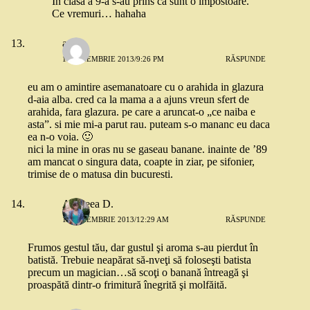
In clasa a 9-a s-au prins ca sunt o impostoare.
Ce vremuri… hahaha
ady
11 NOIEMBRIE 2013/9:26 PM
RĂSPUNDE
eu am o amintire asemanatoare cu o arahida in glazura
d-aia alba. cred ca la mama a a ajuns vreun sfert de
arahida, fara glazura. pe care a aruncat-o „ce naiba e
asta”. si mie mi-a parut rau. puteam s-o mananc eu daca
ea n-o voia. 🙂
nici la mine in oras nu se gaseau banane. inainte de ’89
am mancat o singura data, coapte in ziar, pe sifonier,
trimise de o matusa din bucuresti.
Andreea D.
12 NOIEMBRIE 2013/12:29 AM
RĂSPUNDE
Frumos gestul tău, dar gustul şi aroma s-au pierdut în
batistă. Trebuie neapărat să-nveţi să foloseşti batista
precum un magician…să scoţi o banană întreagă şi
proaspătă dintr-o frimitură înegrită şi molfăită.