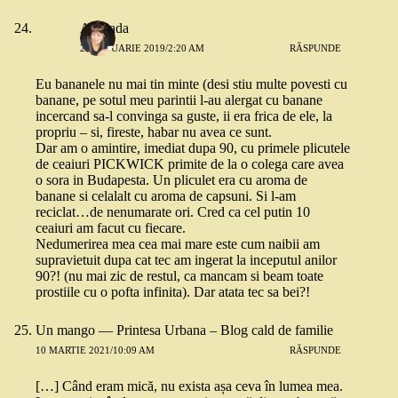
Andrada
29 IANUARIE 2019/2:20 AM
RĂSPUNDE
Eu bananele nu mai tin minte (desi stiu multe povesti cu
banane, pe sotul meu parintii l-au alergat cu banane
incercand sa-l convinga sa guste, ii era frica de ele, la
propriu – si, fireste, habar nu avea ce sunt.
Dar am o amintire, imediat dupa 90, cu primele plicutele
de ceaiuri PICKWICK primite de la o colega care avea
o sora in Budapesta. Un pliculet era cu aroma de
banane si celalalt cu aroma de capsuni. Si l-am
reciclat…de nenumarate ori. Cred ca cel putin 10
ceaiuri am facut cu fiecare.
Nedumerirea mea cea mai mare este cum naibii am
supravietuit dupa cat tec am ingerat la inceputul anilor
90?! (nu mai zic de restul, ca mancam si beam toate
prostiile cu o pofta infinita). Dar atata tec sa bei?!
Un mango — Printesa Urbana – Blog cald de familie
10 MARTIE 2021/10:09 AM
RĂSPUNDE
[…] Când eram mică, nu exista așa ceva în lumea mea.