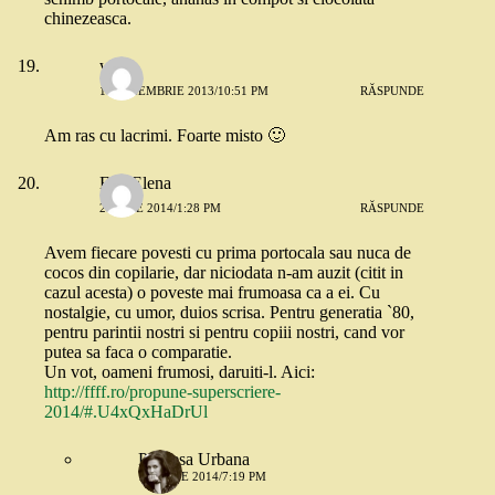
chinezeasca.
wlfp
14 NOIEMBRIE 2013/10:51 PM
RĂSPUNDE
Am ras cu lacrimi. Foarte misto 🙂
Eva Elena
2 IUNIE 2014/1:28 PM
RĂSPUNDE
Avem fiecare povesti cu prima portocala sau nuca de
cocos din copilarie, dar niciodata n-am auzit (citit in
cazul acesta) o poveste mai frumoasa ca a ei. Cu
nostalgie, cu umor, duios scrisa. Pentru generatia `80,
pentru parintii nostri si pentru copiii nostri, cand vor
putea sa faca o comparatie.
Un vot, oameni frumosi, daruiti-l. Aici:
http://ffff.ro/propune-superscriere-
2014/#.U4xQxHaDrUl
Printesa Urbana
17 IUNIE 2014/7:19 PM