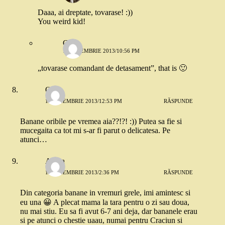
Daaa, ai dreptate, tovarase! :))
You weird kid!
G.
12 NOIEMBRIE 2013/10:56 PM
„tovarase comandant de detasament”, that is 🙂
Oana
11 NOIEMBRIE 2013/12:53 PM
RĂSPUNDE
Banane oribile pe vremea aia??!?! :)) Putea sa fie si
mucegaita ca tot mi s-ar fi parut o delicatesa. Pe
atunci…
Adina
11 NOIEMBRIE 2013/2:36 PM
RĂSPUNDE
Din categoria banane in vremuri grele, imi amintesc si
eu una 😀 A plecat mama la tara pentru o zi sau doua,
nu mai stiu. Eu sa fi avut 6-7 ani deja, dar bananele erau
si pe atunci o chestie uaau, numai pentru Craciun si