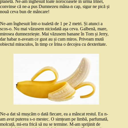
planetă. Ne-am înghesuit toate norocoasele în urma Irinei,
convinse că ne-a pus Dumnezeu mâna-n cap, sigur ne pică și
nouă ceva bun de mâncare!
Ne-am înghesuit într-o toaletă de 1 pe 2 metri. Și atunci a
scos-o. Nu mai văzusem niciodată așa ceva. Galbenă, mare,
mirosea dumnezeiește. Mai văzusem banane în Tom și Jerry,
dar habar n-aveam ce gust au și cum miros. Priveam mută
obiectul miraculos, în timp ce Irina o decojea cu dexteritate.
Ne-a dat să mușcăm o dată fiecare, ea a mâncat restul. Eu n-
am avut puterea s-o mestec. O simțeam pe limbă, parfumată,
molcuță, mi-era frică să nu se termine. M-am sprijinit de