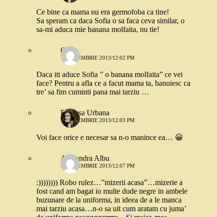
Ce bine ca mama nu era germofoba ca tine!
Sa speram ca daca Sofia o sa faca ceva similar, o
sa-mi aduca mie banana molfaita, nu tie!
Oana
11 NOIEMBRIE 2013/12:02 PM
Daca iti aduce Sofia ” o banana molfaita” ce vei
face? Pentru a afla ce a facut mama ta, banuiesc ca
tre’ sa fim cuminti pana mai tarziu …
Printesa Urbana
11 NOIEMBRIE 2013/12:03 PM
Voi face orice e necesar sa n-o manince ea… 😀
Alexandra Albu
11 NOIEMBRIE 2013/12:07 PM
:)))))))) Robo rulez…”mizerii acasa”…mizerie a
fost cand am bagat io multe dude negre in ambele
buzunare de la uniforma, in ideea de a le manca
mai tarziu acasa…n-o sa uit cum aratam cu juma’