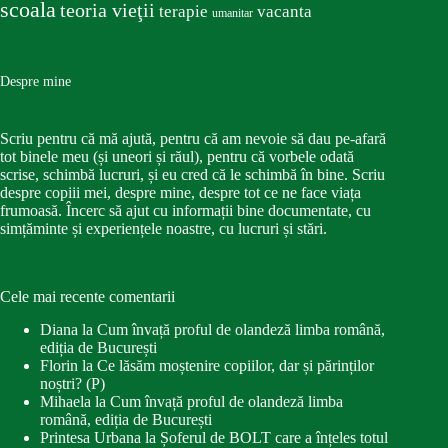
scoala
teoria vieţii
terapie
vacanta
umanitar
Despre mine
Scriu pentru că mă ajută, pentru că am nevoie să dau pe-afară
tot binele meu (și uneori și răul), pentru că vorbele odată
scrise, schimbă lucruri, și eu cred că le schimbă în bine. Scriu
despre copiii mei, despre mine, despre tot ce ne face viața
frumoasă. Încerc să ajut cu informații bine documentate, cu
simțăminte și experiențele noastre, cu lucruri și stări.
Cele mai recente comentarii
Diana
la
Cum învață proful de olandeză limba română,
ediția de București
Florin
la
Ce lăsăm moștenire copiilor, dar și părinților
noștri? (P)
Mihaela
la
Cum învață proful de olandeză limba
română, ediția de București
Printesa Urbana
la
Șoferul de BOLT care a înțeles totul