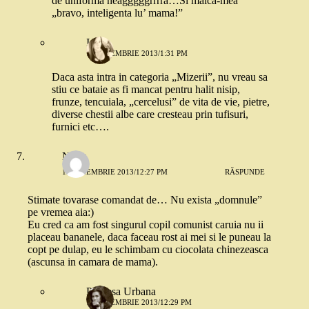
de uniforma neagggggrrrra…Si maica-mea
„bravo, inteligenta lu’ mama!”
Iulia
11 NOIEMBRIE 2013/1:31 PM
Daca asta intra in categoria „Mizerii”, nu vreau sa
stiu ce bataie as fi mancat pentru halit nisip,
frunze, tencuiala, „cercelusi” de vita de vie, pietre,
diverse chestii albe care cresteau prin tufisuri,
furnici etc….
Natty
11 NOIEMBRIE 2013/12:27 PM
RĂSPUNDE
Stimate tovarase comandat de… Nu exista „domnule”
pe vremea aia:)
Eu cred ca am fost singurul copil comunist caruia nu ii
placeau bananele, daca faceau rost ai mei si le puneau la
copt pe dulap, eu le schimbam cu ciocolata chinezeasca
(ascunsa in camara de mama).
Printesa Urbana
11 NOIEMBRIE 2013/12:29 PM