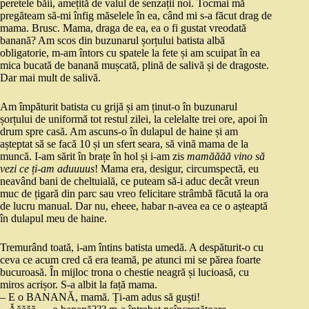
peretele băii, amețită de valul de senzații noi. Tocmai mă
pregăteam să-mi înfig măselele în ea, când mi s-a făcut drag de
mama. Brusc. Mama, draga de ea, ea o fi gustat vreodată
banană? Am scos din buzunarul șorțului batista albă
obligatorie, m-am întors cu spatele la fete și am scuipat în ea
mica bucată de banană mușcată, plină de salivă și de dragoste.
Dar mai mult de salivă.
Am împăturit batista cu grijă și am ținut-o în buzunarul
șorțului de uniformă tot restul zilei, la celelalte trei ore, apoi în
drum spre casă. Am ascuns-o în dulapul de haine și am
așteptat să se facă 10 și un sfert seara, să vină mama de la
muncă. I-am sărit în brațe în hol și i-am zis
mamăăăă vino să
vezi ce ți-am aduuuus
! Mama era, desigur, circumspectă, eu
neavând bani de cheltuială, ce puteam să-i aduc decât vreun
muc de țigară din parc sau vreo felicitare strâmbă făcută la ora
de lucru manual. Dar nu, eheee, habar n-avea ea ce o așteaptă
în dulapul meu de haine.
Tremurând toată, i-am întins batista umedă. A despăturit-o cu
ceva ce acum cred că era teamă, pe atunci mi se părea foarte
bucuroasă. În mijloc trona o chestie neagră și lucioasă, cu
miros acrișor. S-a albit la față mama.
– E o BANANĂ, mamă. Ți-am adus să guști!