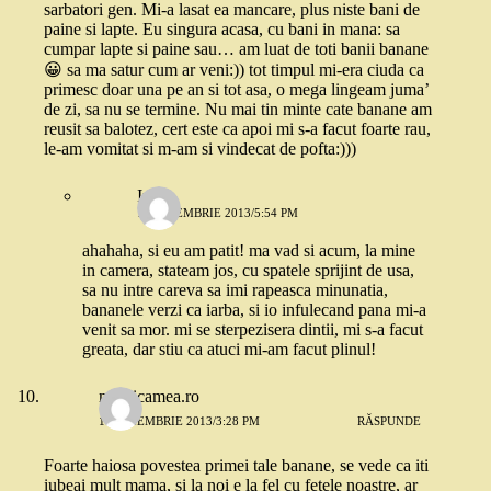
sarbatori gen. Mi-a lasat ea mancare, plus niste bani de
paine si lapte. Eu singura acasa, cu bani in mana: sa
cumpar lapte si paine sau… am luat de toti banii banane
😀 sa ma satur cum ar veni:)) tot timpul mi-era ciuda ca
primesc doar una pe an si tot asa, o mega lingeam juma’
de zi, sa nu se termine. Nu mai tin minte cate banane am
reusit sa balotez, cert este ca apoi mi s-a facut foarte rau,
le-am vomitat si m-am si vindecat de pofta:)))
Ina
11 NOIEMBRIE 2013/5:54 PM
ahahaha, si eu am patit! ma vad si acum, la mine
in camera, stateam jos, cu spatele sprijint de usa,
sa nu intre careva sa imi rapeasca minunatia,
bananele verzi ca iarba, si io infulecand pana mi-a
venit sa mor. mi se sterpezisera dintii, mi s-a facut
greata, dar stiu ca atuci mi-am facut plinul!
mamicamea.ro
11 NOIEMBRIE 2013/3:28 PM
RĂSPUNDE
Foarte haiosa povestea primei tale banane, se vede ca iti
iubeai mult mama, si la noi e la fel cu fetele noastre, ar