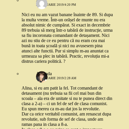
Alina
24 IANUARIE 2019/4:20 PM
Nici eu nu am vazut banane înainte de 89. Si dupa
la multa vreme. Într-un orășel de munte nu era
absolut nimic de cumpărat. Si exact in decembrie
89 trebuia să merg într-o tabără de instrucție, urma
sa fiu incoronata comandant de detașament. Nici
azi nu stiu de ce eu pentru că nu eram cea mai
bună in toata școală și nici nu avusesem pina
atunci alte functii. Pur si simplu m-au anuntat ca
urmeaza sa plec in tabără. Practic, revoluția mi-a
distrus cariera politică. ?
Andrada
29 IANUARIE 2019/2:28 AM
Alina, si eu am patit la fel. Tot comandant de
detasament (nu trebuia sa fii cel mai bun din
scoala – ala era de unitate si nu te punea direct din
clasa a 2-a) – ci un fel de sef de clasa comunist.
Eu spun mereu ca m-au dat jos la revolutie.
Dar ca orice veritabil comunist, am renascut dupa
revolutie, sub forma de sef de clasa, unde am
ramas pana in clasa a 8-a.