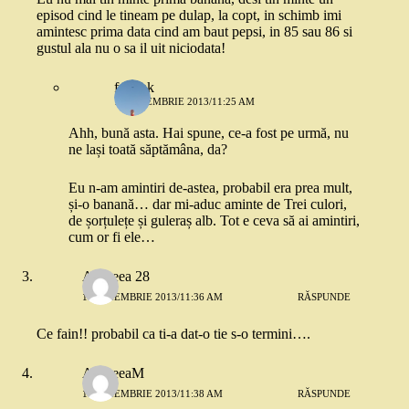
episod cind le tineam pe dulap, la copt, in schimb imi
amintesc prima data cind am baut pepsi, in 85 sau 86 si
gustul ala nu o sa il uit niciodata!
frmshk
11 NOIEMBRIE 2013/11:25 AM
Ahh, bună asta. Hai spune, ce-a fost pe urmă, nu
ne lași toată săptămâna, da?
Eu n-am amintiri de-astea, probabil era prea mult,
și-o banană… dar mi-aduc aminte de Trei culori,
de șorțulețe și guleraș alb. Tot e ceva să ai amintiri,
cum or fi ele…
Andreea 28
11 NOIEMBRIE 2013/11:36 AM
RĂSPUNDE
Ce fain!! probabil ca ti-a dat-o tie s-o termini….
AndreeaM
11 NOIEMBRIE 2013/11:38 AM
RĂSPUNDE