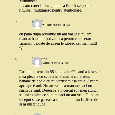
Multumesc.
Ps: am corectat inceputul, sa fim cit se poate de
rigurosi, multumesc pentru atentionare.
alipety
12 NOIEMBRIE 2013/1:38 PM
eu pana dupa revolutie nu am vazut si nu am
mancat banane! pot zice ca pentru mine erau
„minuni”. poate de aceea le iubesc cel mai mult!
🙂
Valentina
24 IANUARIE 2019/10:35 AM
Eu sunt nascuta in 85 si pana in 90 cand a fost sor
mea plecata cu scoala in Franta si mi-a adus
banane de acolo eu nu vazusem asa ceva. Aveam
aproape 6 ani. Nu am vrut sa mananc caci nu
stiam ce sunt. Degeaba a incercat sor-mea atunci
sa imi explice ce si cum caci nu am vrut. Dupa au
inceput sa se gaseasca si la noi dar nu la discretie
si m gustat dupa.