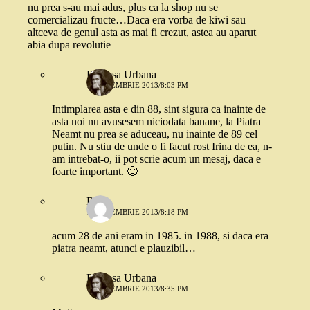
nu prea s-au mai adus, plus ca la shop nu se
comercializau fructe…Daca era vorba de kiwi sau
altceva de genul asta as mai fi crezut, astea au aparut
abia dupa revolutie
Printesa Urbana
11 NOIEMBRIE 2013/8:03 PM
Intimplarea asta e din 88, sint sigura ca inainte de
asta noi nu avusesem niciodata banane, la Piatra
Neamt nu prea se aduceau, nu inainte de 89 cel
putin. Nu stiu de unde o fi facut rost Irina de ea, n-
am intrebat-o, ii pot scrie acum un mesaj, daca e
foarte important. 🙂
BTI
11 NOIEMBRIE 2013/8:18 PM
acum 28 de ani eram in 1985. in 1988, si daca era
piatra neamt, atunci e plauzibil…
Printesa Urbana
11 NOIEMBRIE 2013/8:35 PM