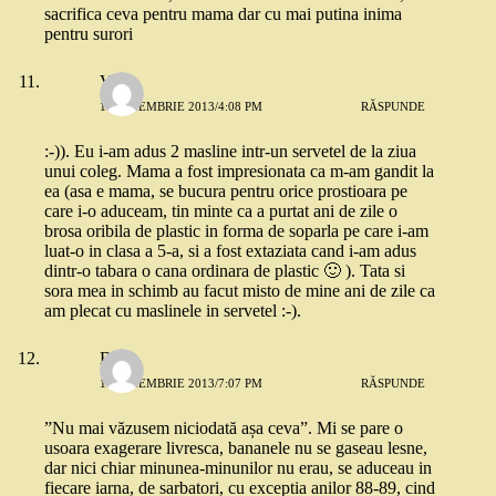
sacrifica ceva pentru mama dar cu mai putina inima
pentru surori
V.
11 NOIEMBRIE 2013/4:08 PM
RĂSPUNDE
:-)). Eu i-am adus 2 masline intr-un servetel de la ziua
unui coleg. Mama a fost impresionata ca m-am gandit la
ea (asa e mama, se bucura pentru orice prostioara pe
care i-o aduceam, tin minte ca a purtat ani de zile o
brosa oribila de plastic in forma de soparla pe care i-am
luat-o in clasa a 5-a, si a fost extaziata cand i-am adus
dintr-o tabara o cana ordinara de plastic 🙂 ). Tata si
sora mea in schimb au facut misto de mine ani de zile ca
am plecat cu maslinele in servetel :-).
BTI
11 NOIEMBRIE 2013/7:07 PM
RĂSPUNDE
”Nu mai văzusem niciodată așa ceva”. Mi se pare o
usoara exagerare livresca, bananele nu se gaseau lesne,
dar nici chiar minunea-minunilor nu erau, se aduceau in
fiecare iarna, de sarbatori, cu exceptia anilor 88-89, cind