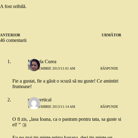
A fost oribilă.
ANTERIOR
URMĂTOR
46 comentarii
Mihaela Curea
11 NOIEMBRIE 2013/11:01 AM
RĂSPUNDE
Fie a gustat, fie a găsit o scuză să nu guste! Ce amintiri
frumoase!
rosu vertical
11 NOIEMBRIE 2013/11:14 AM
RĂSPUNDE
O fi zis, „lasa Ioana, ca o pastram pentru tata, sa guste si
el! ” :))
Eu nu mai tin minte prima banana, desi tin minte un