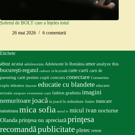
Șoferul de BOLT care a înțeles totul
26 mai 2026
6 comentarii
Etichete
abuz
acasa
amor
Adolescent în România
analyze this
adolescenta
bucureşti-regatul
carte
carti
carti de
ca la școală
cadouri
conectare
carti pentru copii
concurs
parenting
Coronavirus
educatie cu blandete
educatie
cuplu
delicatese
depresie
imagini
fashion
gradinita
sexuala
emigrare
evenimente copii
joacă
nemuritoare
mancare
la joacă în străinătate
limite
mica sofia
micul ivan
nocturne
sanatoasa
micul iv
prinţesa
Olanda
prinţesa nu apreciază
publicitate
recomandă
pîntec
retete