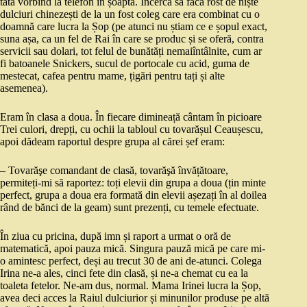
tata vorbind la telefon în șoaptă. Încerca să facă rost de niște
dulciuri chinezești de la un fost coleg care era combinat cu o
doamnă care lucra la Șop (pe atunci nu știam ce e șopul exact,
suna așa, ca un fel de Rai în care se produc și se oferă, contra
servicii sau dolari, tot felul de bunătăți nemaiîntâlnite, cum ar
fi batoanele Snickers, sucul de portocale cu acid, guma de
mestecat, cafea pentru mame, țigări pentru tați și alte
asemenea).
Eram în clasa a doua. În fiecare dimineață cântam în picioare
Trei culori, drepți, cu ochii la tabloul cu tovarășul Ceaușescu,
apoi dădeam raportul despre grupa al cărei șef eram:
– Tovarăşe comandant de clasă, tovarăşă învățătoare,
permiteți-mi să raportez: toți elevii din grupa a doua (țin minte
perfect, grupa a doua era formată din elevii așezați în al doilea
rând de bănci de la geam) sunt prezenți, cu temele efectuate.
În ziua cu pricina, după imn și raport a urmat o oră de
matematică, apoi pauza mică. Singura pauză mică pe care mi-
o amintesc perfect, deși au trecut 30 de ani de-atunci. Colega
Irina ne-a ales, cinci fete din clasă, și ne-a chemat cu ea la
toaleta fetelor. Ne-am dus, normal. Mama Irinei lucra la Șop,
avea deci acces la Raiul dulciurior și minunilor produse pe altă