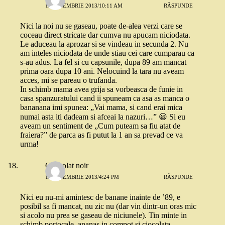
12 NOIEMBRIE 2013/10:11 AM
RĂSPUNDE
Nici la noi nu se gaseau, poate de-alea verzi care se
coceau direct stricate dar cumva nu apucam niciodata.
Le aduceau la aprozar si se vindeau in secunda 2. Nu
am inteles niciodata de unde stiau cei care cumparau ca
s-au adus. La fel si cu capsunile, dupa 89 am mancat
prima oara dupa 10 ani. Nelocuind la tara nu aveam
acces, mi se pareau o trufanda.
In schimb mama avea grija sa vorbeasca de funie in
casa spanzuratului cand ii spuneam ca asa as manca o
bananana imi spunea: „Vai mama, si cand erai mica
numai asta iti dadeam si afceai la nazuri…” 😀 Si eu
aveam un sentiment de „Cum puteam sa fiu atat de
fraiera?” de parca as fi putut la 1 an sa prevad ce va
urma!
Chocolat noir
12 NOIEMBRIE 2013/4:24 PM
RĂSPUNDE
Nici eu nu-mi amintesc de banane inainte de ’89, e
posibil sa fi mancat, nu zic nu (dar vin dintr-un oras mic
si acolo nu prea se gaseau de niciunele). Tin minte in
schimb portocale, ananas in compot si ciocolata