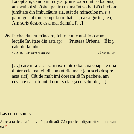
La opt ani, când am mușcat prima oară dintr-o banană,
am scuipat și păstrat pentru mama într-o batistă cinci ore
jumătate din îmbucătura aia, atât de miraculos mi s-a
părut gustul (am scuipat-o în batistă, ca să guste și ea).
Am scris despre asta mai demult. […]
Pachețelul cu mâncare, felurile în care-l foloseam și
lecțiile învățate din asta (p) — Printesa Urbana – Blog
cald de familie
19 AUGUST 2021/9:09 PM
RĂSPUNDE
[…] care m-a lăsat să mușc dintr-o banană coaptă e una
dintre cele mai vii din amintirile mele (am scris despre
asta aici). Cât de mult îmi doream să în pachețel am
ceva ce ea ar fi putut dori, să fac și eu schimb […]
Lasă un răspuns
Adresa ta de email nu va fi publicată.
Câmpurile obligatorii sunt marcate
cu
*