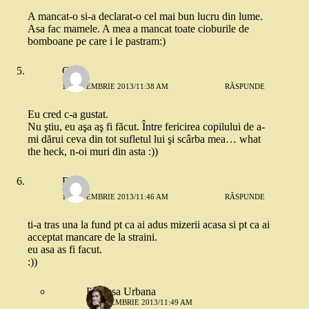
A mancat-o si-a declarat-o cel mai bun lucru din lume.
Asa fac mamele. A mea a mancat toate cioburile de
bomboane pe care i le pastram:)
Greta
11 NOIEMBRIE 2013/11:38 AM
RĂSPUNDE
Eu cred c-a gustat.
Nu ştiu, eu aşa aş fi făcut. Între fericirea copilului de a-
mi dărui ceva din tot sufletul lui şi scârba mea… what
the heck, n-oi muri din asta :))
Robo
11 NOIEMBRIE 2013/11:46 AM
RĂSPUNDE
ti-a tras una la fund pt ca ai adus mizerii acasa si pt ca ai
acceptat mancare de la straini.
eu asa as fi facut.
:))
Printesa Urbana
11 NOIEMBRIE 2013/11:49 AM