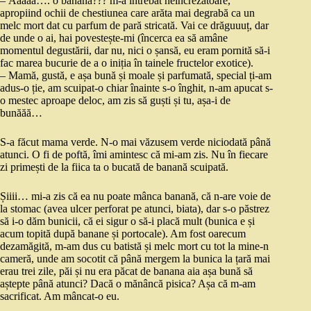
– Ăăăăă…. o banană??? m-a întrebat neîncrezătoare,
apropiind ochii de chestiunea care arăta mai degrabă ca un
melc mort dat cu parfum de pară stricată. Vai ce drăguuuț, dar
de unde o ai, hai povestește-mi (încerca ea să amâne
momentul degustării, dar nu, nici o șansă, eu eram pornită să-i
fac marea bucurie de a o iniția în tainele fructelor exotice).
– Mamă, gustă, e așa bună și moale și parfumată, special ți-am
adus-o ție, am scuipat-o chiar înainte s-o înghit, n-am apucat s-
o mestec aproape deloc, am zis să guști și tu, așa-i de
bunăăă…
S-a făcut mama verde. N-o mai văzusem verde niciodată până
atunci. O fi de poftă, îmi amintesc că mi-am zis. Nu în fiecare
zi primești de la fiica ta o bucată de banană scuipată.
Șiiii… mi-a zis că ea nu poate mânca banană, că n-are voie de
la stomac (avea ulcer perforat pe atunci, biata), dar s-o păstrez
să i-o dăm bunicii, că ei sigur o să-i placă mult (bunica e și
acum topită după banane și portocale). Am fost oarecum
dezamăgită, m-am dus cu batistă și melc mort cu tot la mine-n
cameră, unde am socotit că până mergem la bunica la țară mai
erau trei zile, păi și nu era păcat de banana aia așa bună să
aștepte până atunci? Dacă o mănâncă pisica? Așa că m-am
sacrificat. Am mâncat-o eu.