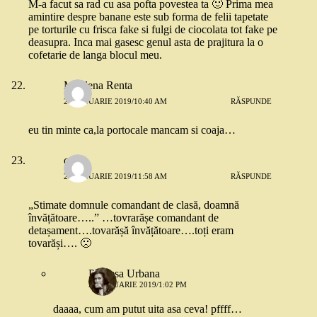
M-a facut sa rad cu asa pofta povestea ta 🙂 Prima mea
amintire despre banane este sub forma de felii tapetate
pe torturile cu frisca fake si fulgi de ciocolata tot fake pe
deasupra. Inca mai gasesc genul asta de prajitura la o
cofetarie de langa blocul meu.
Marilena Renta
24 IANUARIE 2019/10:40 AM
RĂSPUNDE
eu tin minte ca,la portocale mancam si coaja…
cris
24 IANUARIE 2019/11:58 AM
RĂSPUNDE
„Stimate domnule comandant de clasă, doamnă
învățătoare…..” …tovrarășe comandant de
detașament….tovarășă învățătoare….toți eram
tovarăși…. 🙁
Printesa Urbana
24 IANUARIE 2019/1:02 PM
daaaa, cum am putut uita asa ceva! pffff…