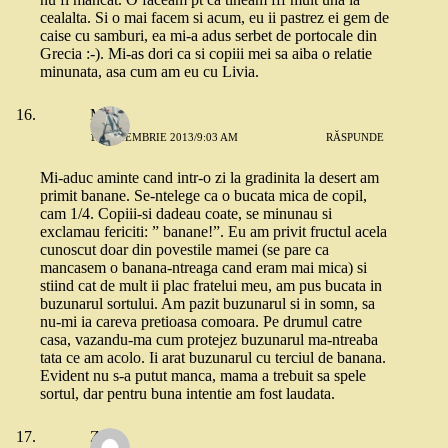
cealalta. Si o mai facem si acum, eu ii pastrez ei gem de
caise cu samburi, ea mi-a adus serbet de portocale din
Grecia :-). Mi-as dori ca si copiii mei sa aiba o relatie
minunata, asa cum am eu cu Livia.
Me
12 NOIEMBRIE 2013/9:03 AM
RĂSPUNDE
Mi-aduc aminte cand intr-o zi la gradinita la desert am
primit banane. Se-ntelege ca o bucata mica de copil,
cam 1/4. Copiii-si dadeau coate, se minunau si
exclamau fericiti: ” banane!”. Eu am privit fructul acela
cunoscut doar din povestile mamei (se pare ca
mancasem o banana-ntreaga cand eram mai mica) si
stiind cat de mult ii plac fratelui meu, am pus bucata in
buzunarul sortului. Am pazit buzunarul si in somn, sa
nu-mi ia careva pretioasa comoara. Pe drumul catre
casa, vazandu-ma cum protejez buzunarul ma-ntreaba
tata ce am acolo. Ii arat buzunarul cu terciul de banana.
Evident nu s-a putut manca, mama a trebuit sa spele
sortul, dar pentru buna intentie am fost laudata.
Zibe