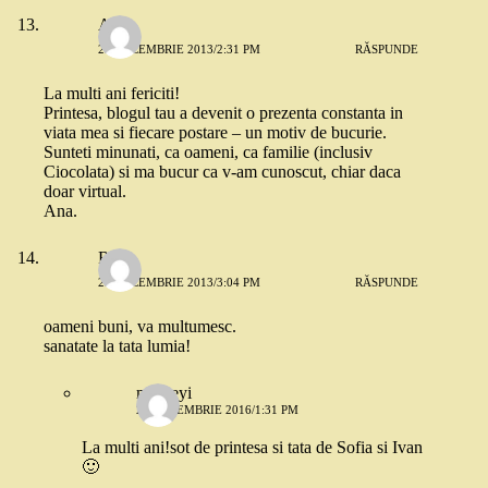
Ana
29 DECEMBRIE 2013/2:31 PM
RĂSPUNDE
La multi ani fericiti!
Printesa, blogul tau a devenit o prezenta constanta in
viata mea si fiecare postare – un motiv de bucurie.
Sunteti minunati, ca oameni, ca familie (inclusiv
Ciocolata) si ma bucur ca v-am cunoscut, chiar daca
doar virtual.
Ana.
Robo
29 DECEMBRIE 2013/3:04 PM
RĂSPUNDE
oameni buni, va multumesc.
sanatate la tata lumia!
maitreyi
29 DECEMBRIE 2016/1:31 PM
La multi ani!sot de printesa si tata de Sofia si Ivan
🙂