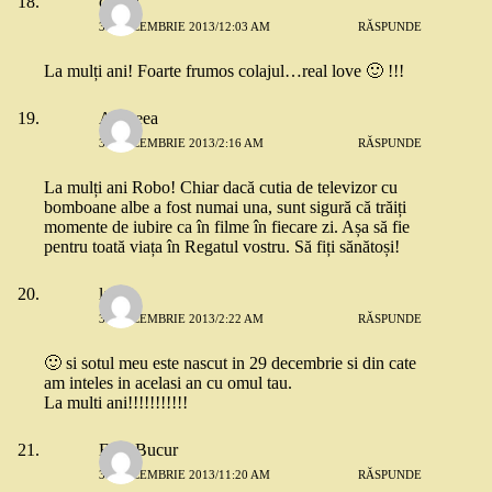
catgal
30 DECEMBRIE 2013/12:03 AM
RĂSPUNDE
La mulți ani! Foarte frumos colajul…real love 🙂 !!!
Andreea
30 DECEMBRIE 2013/2:16 AM
RĂSPUNDE
La mulți ani Robo! Chiar dacă cutia de televizor cu
bomboane albe a fost numai una, sunt sigură că trăiți
momente de iubire ca în filme în fiecare zi. Așa să fie
pentru toată viața în Regatul vostru. Să fiți sănătoși!
lala
30 DECEMBRIE 2013/2:22 AM
RĂSPUNDE
🙂 si sotul meu este nascut in 29 decembrie si din cate
am inteles in acelasi an cu omul tau.
La multi ani!!!!!!!!!!!
Ema Bucur
30 DECEMBRIE 2013/11:20 AM
RĂSPUNDE