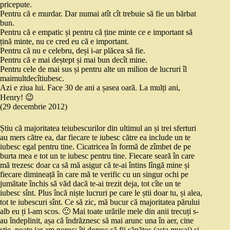
pricepute.
Pentru că e murdar. Dar numai atît cît trebuie să fie un bărbat
bun.
Pentru că e empatic și pentru că ține minte ce e important să
țină minte, nu ce cred eu că e important.
Pentru că nu e celebru, deși i-ar plăcea să fie.
Pentru că e mai deștept și mai bun decît mine.
Pentru cele de mai sus și pentru alte un milion de lucruri îl
maimultdecîtiubesc.
Azi e ziua lui. Face 30 de ani a șasea oară. La mulți ani,
Henry! 😉
(29 decembrie 2012)
Știu că majoritatea teiubescurilor din ultimul an și trei sferturi
au mers către ea, dar fiecare te iubesc către ea include un te
iubesc egal pentru tine. Cicatricea în formă de zîmbet de pe
burta mea e tot un te iubesc pentru tine. Fiecare seară în care
mă trezesc doar ca să mă asigur că te-ai întins lîngă mine și
fiecare dimineață în care mă te verific cu un singur ochi pe
jumătate închis să văd dacă te-ai trezit deja, tot cîte un te
iubesc sînt. Plus încă niște lucruri pe care le știi doar tu, și alea,
tot te iubescuri sînt. Ce să zic, mă bucur că majoritatea părului
alb eu ți l-am scos. 🙂 Mai toate urările mele din anii trecuți s-
au îndeplinit, așa că îndrăznesc să mai arunc una în aer, cine
știe, poate iar am noroc: îți doresc să fii sănătos (asta musai) și