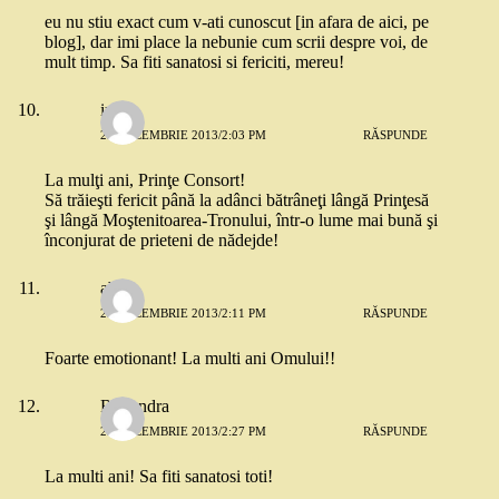
eu nu stiu exact cum v-ati cunoscut [in afara de aici, pe
blog], dar imi place la nebunie cum scrii despre voi, de
mult timp. Sa fiti sanatosi si fericiti, mereu!
iuly
29 DECEMBRIE 2013/2:03 PM
RĂSPUNDE
La mulţi ani, Prinţe Consort!
Să trăieşti fericit până la adânci bătrâneţi lângă Prinţesă
şi lângă Moştenitoarea-Tronului, într-o lume mai bună şi
înconjurat de prieteni de nădejde!
aby
29 DECEMBRIE 2013/2:11 PM
RĂSPUNDE
Foarte emotionant! La multi ani Omului!!
Ruxandra
29 DECEMBRIE 2013/2:27 PM
RĂSPUNDE
La multi ani! Sa fiti sanatosi toti!