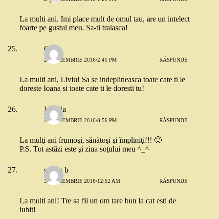
La multi ani. Imi place mult de omul tau, are un intelect
foarte pe gustul meu. Sa-ti traiasca!
Oana
29 DECEMBRIE 2016/2:41 PM
RĂSPUNDE
La multi ani, Liviu! Sa se indeplineasca toate cate ti le
doreste Ioana si toate cate ti le doresti tu!
Izabela
29 DECEMBRIE 2016/8:56 PM
RĂSPUNDE
La mulţi ani frumoşi, sănătoşi şi împliniţi!!! 🙂
P.S. Tot astăzi este şi ziua soţului meu ^_^
sorina b
30 DECEMBRIE 2016/12:52 AM
RĂSPUNDE
La multi ani! Tre sa fii un om tare bun la cat esti de
iubit!