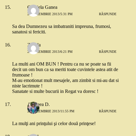
Gabriela Ganea
29 DECEMBRIE 2013/5:31 PM
RĂSPUNDE
Sa dea Dumnezeu sa imbatraniti impreuna, frumosi,
sanatosi si fericiti.
Zarada
29 DECEMBRIE 2013/6:21 PM
RĂSPUNDE
La multi ani OM BUN ! Pentru ca nu se poate sa fii
decit un om bun ca sa meriti toate cuvintele astea atit de
frumoase !
M-au emotionat mult mesajele, am zimbit si mi-au dat si
niste lacrimute !
Sanatate si multe bucurii in Regat va doresc !
Andreea D.
29 DECEMBRIE 2013/11:55 PM
RĂSPUNDE
La mulţi ani prinţului şi celor două prinţese!