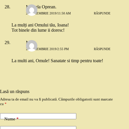
Mihaela Oprean.
29 DECEMBRIE 2019/11:50 AM
RĂSPUNDE
La mulți ani Omului tău, Ioana!
Tot binele din lume ii doresc!
Mara
29 DECEMBRIE 2019/2:55 PM
RĂSPUNDE
La multi ani, Omule! Sanatate si timp pentru toate!
Lasă un răspuns
Adresa ta de email nu va fi publicată.
Câmpurile obligatorii sunt marcate
cu
*
Nume
*