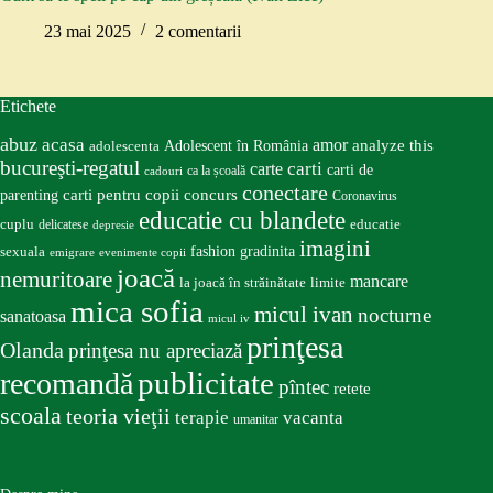
23 mai 2025
2 comentarii
Etichete
abuz
acasa
amor
Adolescent în România
analyze this
adolescenta
bucureşti-regatul
carte
carti
carti de
ca la școală
cadouri
conectare
carti pentru copii
concurs
parenting
Coronavirus
educatie cu blandete
educatie
cuplu
delicatese
depresie
imagini
fashion
gradinita
sexuala
emigrare
evenimente copii
joacă
nemuritoare
mancare
la joacă în străinătate
limite
mica sofia
micul ivan
nocturne
sanatoasa
micul iv
prinţesa
Olanda
prinţesa nu apreciază
publicitate
recomandă
pîntec
retete
scoala
teoria vieţii
terapie
vacanta
umanitar