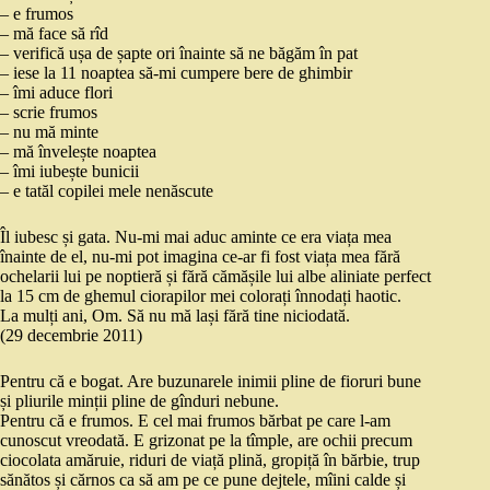
– e frumos
– mă face să rîd
– verifică ușa de șapte ori înainte să ne băgăm în pat
– iese la 11 noaptea să-mi cumpere bere de ghimbir
– îmi aduce flori
– scrie frumos
– nu mă minte
– mă învelește noaptea
– îmi iubește bunicii
– e tatăl copilei mele nenăscute
Îl iubesc și gata. Nu-mi mai aduc aminte ce era viața mea
înainte de el, nu-mi pot imagina ce-ar fi fost viața mea fără
ochelarii lui pe noptieră și fără cămășile lui albe aliniate perfect
la 15 cm de ghemul ciorapilor mei colorați înnodați haotic.
La mulți ani, Om. Să nu mă lași fără tine niciodată.
(29 decembrie 2011)
Pentru că e bogat. Are buzunarele inimii pline de fioruri bune
și pliurile minții pline de gînduri nebune.
Pentru că e frumos. E cel mai frumos bărbat pe care l-am
cunoscut vreodată. E grizonat pe la tîmple, are ochii precum
ciocolata amăruie, riduri de viață plină, gropiță în bărbie, trup
sănătos și cărnos ca să am pe ce pune dejtele, mîini calde și