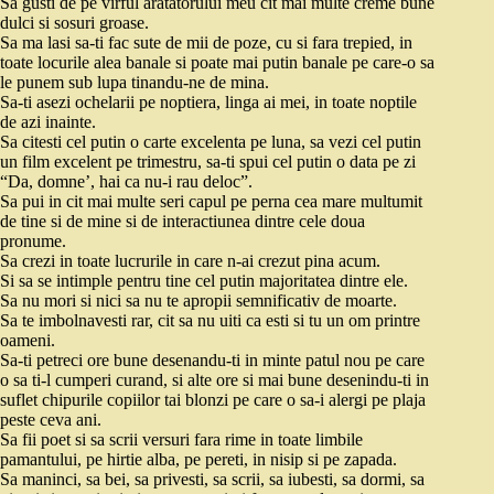
Sa gusti de pe virful aratatorului meu cit mai multe creme bune
dulci si sosuri groase.
Sa ma lasi sa-ti fac sute de mii de poze, cu si fara trepied, in
toate locurile alea banale si poate mai putin banale pe care-o sa
le punem sub lupa tinandu-ne de mina.
Sa-ti asezi ochelarii pe noptiera, linga ai mei, in toate noptile
de azi inainte.
Sa citesti cel putin o carte excelenta pe luna, sa vezi cel putin
un film excelent pe trimestru, sa-ti spui cel putin o data pe zi
“Da, domne’, hai ca nu-i rau deloc”.
Sa pui in cit mai multe seri capul pe perna cea mare multumit
de tine si de mine si de interactiunea dintre cele doua
pronume.
Sa crezi in toate lucrurile in care n-ai crezut pina acum.
Si sa se intimple pentru tine cel putin majoritatea dintre ele.
Sa nu mori si nici sa nu te apropii semnificativ de moarte.
Sa te imbolnavesti rar, cit sa nu uiti ca esti si tu un om printre
oameni.
Sa-ti petreci ore bune desenandu-ti in minte patul nou pe care
o sa ti-l cumperi curand, si alte ore si mai bune desenindu-ti in
suflet chipurile copiilor tai blonzi pe care o sa-i alergi pe plaja
peste ceva ani.
Sa fii poet si sa scrii versuri fara rime in toate limbile
pamantului, pe hirtie alba, pe pereti, in nisip si pe zapada.
Sa maninci, sa bei, sa privesti, sa scrii, sa iubesti, sa dormi, sa