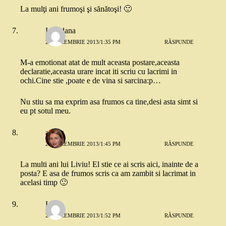
La mulţi ani frumoşi şi sănătoşi! 🙂
Loredana
29 DECEMBRIE 2013/1:35 PM
RĂSPUNDE
M-a emotionat atat de mult aceasta postare,aceasta
declaratie,aceasta urare incat iti scriu cu lacrimi in
ochi.Cine stie ,poate e de vina si sarcina:p…
Nu stiu sa ma exprim asa frumos ca tine,desi asta simt si
eu pt sotul meu.
andaz
29 DECEMBRIE 2013/1:45 PM
RĂSPUNDE
La multi ani lui Liviu! El stie ce ai scris aici, inainte de a
posta? E asa de frumos scris ca am zambit si lacrimat in
acelasi timp 🙂
Luiza
29 DECEMBRIE 2013/1:52 PM
RĂSPUNDE