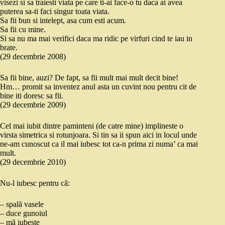
visezi si sa traiesti viata pe care ti-ai face-o tu daca ai avea
puterea sa-ti faci singur toata viata.
Sa fii bun si intelept, asa cum esti acum.
Sa fii cu mine.
Si sa nu ma mai verifici daca ma ridic pe virfuri cind te iau in
brate.
(29 decembrie 2008)
Sa fii bine, auzi? De fapt, sa fii mult mai mult decit bine!
Hm… promit sa inventez anul asta un cuvint nou pentru cit de
bine iti doresc sa fii.
(29 decembrie 2009)
Cel mai iubit dintre paminteni (de catre mine) implineste o
virsta simetrica si rotunjoara. Si tin sa ii spun aici in locul unde
ne-am cunoscut ca il mai iubesc tot ca-n prima zi numa’ ca mai
mult.
(29 decembrie 2010)
Nu-l iubesc pentru că:
– spală vasele
– duce gunoiul
– mă iubește