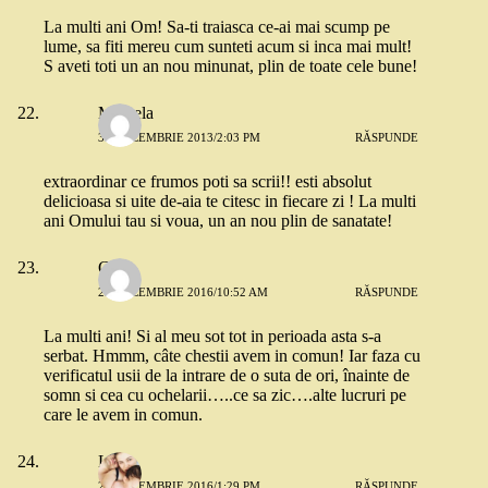
La multi ani Om! Sa-ti traiasca ce-ai mai scump pe
lume, sa fiti mereu cum sunteti acum si inca mai mult!
S aveti toti un an nou minunat, plin de toate cele bune!
Mihaela
30 DECEMBRIE 2013/2:03 PM
RĂSPUNDE
extraordinar ce frumos poti sa scrii!! esti absolut
delicioasa si uite de-aia te citesc in fiecare zi ! La multi
ani Omului tau si voua, un an nou plin de sanatate!
C.
29 DECEMBRIE 2016/10:52 AM
RĂSPUNDE
La multi ani! Si al meu sot tot in perioada asta s-a
serbat. Hmmm, câte chestii avem in comun! Iar faza cu
verificatul usii de la intrare de o suta de ori, înainte de
somn si cea cu ochelarii…..ce sa zic….alte lucruri pe
care le avem in comun.
Lavi
29 DECEMBRIE 2016/1:29 PM
RĂSPUNDE