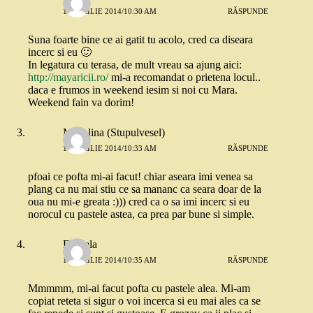
11 APRILIE 2014/10:30 AM
RĂSPUNDE
Suna foarte bine ce ai gatit tu acolo, cred ca diseara
incerc si eu 🙂
In legatura cu terasa, de mult vreau sa ajung aici:
http://mayaricii.ro/
mi-a recomandat o prietena locul..
daca e frumos in weekend iesim si noi cu Mara.
Weekend fain va dorim!
Madalina (Stupulvesel)
11 APRILIE 2014/10:33 AM
RĂSPUNDE
pfoai ce pofta mi-ai facut! chiar aseara imi venea sa
plang ca nu mai stiu ce sa mananc ca seara doar de la
oua nu mi-e greata :))) cred ca o sa imi incerc si eu
norocul cu pastele astea, ca prea par bune si simple.
Daniela
11 APRILIE 2014/10:35 AM
RĂSPUNDE
Mmmmm, mi-ai facut pofta cu pastele alea. Mi-am
copiat reteta si sigur o voi incerca si eu mai ales ca se