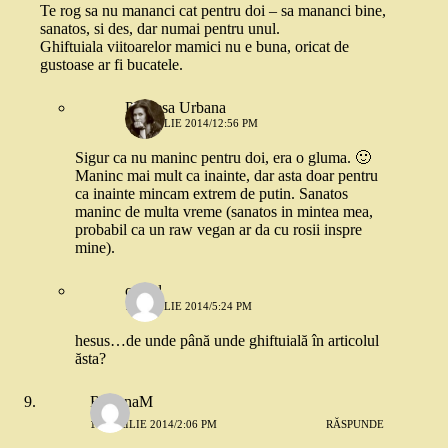
Te rog sa nu mananci cat pentru doi – sa mananci bine,
sanatos, si des, dar numai pentru unul.
Ghiftuiala viitoarelor mamici nu e buna, oricat de
gustoase ar fi bucatele.
Printesa Urbana
11 APRILIE 2014/12:56 PM
Sigur ca nu maninc pentru doi, era o gluma. 🙂
Maninc mai mult ca inainte, dar asta doar pentru
ca inainte mincam extrem de putin. Sanatos
maninc de multa vreme (sanatos in mintea mea,
probabil ca un raw vegan ar da cu rosii inspre
mine).
catgal
11 APRILIE 2014/5:24 PM
hesus…de unde până unde ghiftuială în articolul
ăsta?
RoxanaM
11 APRILIE 2014/2:06 PM
RĂSPUNDE