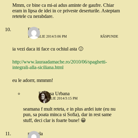
Mmm, ce bine ca mi-ai adus aminte de gaufre. Chiar
eram in lipsa de idei in ce priveste deserturile. Asteptam
retetele cu nerabdare.
Diana
11 APRILIE 2014/3:06 PM
RĂSPUNDE
ia vezi daca iti face cu ochiul asta 🙂
http://www.lauraadamache.ro/2010/06/spaghetti-
integrali-alla-siciliana.html
eu le adorrr, mmmm!
Printesa Urbana
11 APRILIE 2014/3:15 PM
seamana f mult reteta, e in plus ardei iute (eu nu
pun, sa poata minca si Sofia), dar in rest same
stuff, deci clar is foarte bune! 😀
mihaela