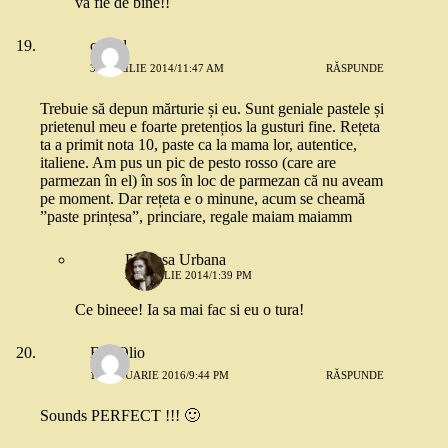
va fie de bine!!
catgal
30 APRILIE 2014/11:47 AM
RĂSPUNDE
Trebuie să depun mărturie și eu. Sunt geniale pastele și
prietenul meu e foarte pretențios la gusturi fine. Rețeta
ta a primit nota 10, paste ca la mama lor, autentice,
italiene. Am pus un pic de pesto rosso (care are
parmezan în el) în sos în loc de parmezan că nu aveam
pe moment. Dar rețeta e o minune, acum se cheamă
”paste prințesa”, princiare, regale maiam maiamm
Printesa Urbana
30 APRILIE 2014/1:39 PM
Ce bineee! Ia sa mai fac si eu o tura!
FeelOlio
10 IANUARIE 2016/9:44 PM
RĂSPUNDE
Sounds PERFECT !!! 🙂