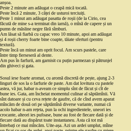
anșoa.
Peste 2 minute am adăugat o ceapă mică tocată.
Peste încă 2 minute, 3 căței de usturoi terciuiți.
Peste 1 minut am adăugat pasatta de roșii (de la Cirio, cea
făcută de mine s-a terminat din iarnă), o mînă de capere și un
pumn de măsline negre fără sîmburi.
Am lăsat să fiarbă cu capac vreo 10 minute, apoi am adăugat
și 4 roșii cherry foarte bine coapte, tăiate sferturi (pentru
textură).
Peste încă un minut am oprit focul. Am scurs pastele, care
între timp fierseseră al dente.
Am pus în farfurii, am garnisit cu puțin parmezan și pătrunjel
din ghiveci și gata.
Sosul iese foarte aromat, cu aromă discretă de pește, ajung 2-3
linguri de sos la o farfurie de paste. Am dat lovitura cu pastele
astea, vă jur, habar n-aveam ce simplu sînt de făcut și cît de
bune ies. Gata, am încheiat momentul culinar al săptămînii. Vă
sînt datoare și cu ceva rețete de gaufre, că de cînd avem aparat
mîncăm de două ori pe săptămînă diverse variante, numai că
acolo habar n-am rețeta, pun la ochi ingredientele, uneori ies
crocante, alteori ies pufoase, bune au fost de fiecare dată și de
fiecare dată au dispărut toate instantaneu. Asta că tot mă
întrebați ce mai mîncăm. Uite-așa. Azi un ardei umplut, mîine
un ficat cu sos de ardei, apoi paste, printre ele gaufre cu miere