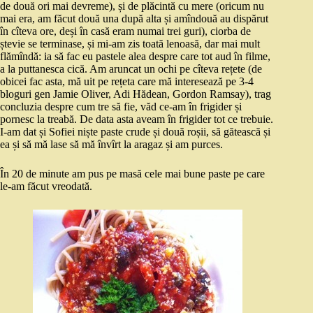
de două ori mai devreme), și de plăcintă cu mere (oricum nu
mai era, am făcut două una după alta și amîndouă au dispărut
în cîteva ore, deși în casă eram numai trei guri), ciorba de
ștevie se terminase, și mi-am zis toată lenoasă, dar mai mult
flămîndă: ia să fac eu pastele alea despre care tot aud în filme,
a la puttanesca cică. Am aruncat un ochi pe cîteva rețete (de
obicei fac asta, mă uit pe rețeta care mă interesează pe 3-4
bloguri gen Jamie Oliver, Adi Hădean, Gordon Ramsay), trag
concluzia despre cum tre să fie, văd ce-am în frigider și
pornesc la treabă. De data asta aveam în frigider tot ce trebuie.
I-am dat și Sofiei niște paste crude și două roșii, să gătească și
ea și să mă lase să mă învîrt la aragaz și am purces.
În 20 de minute am pus pe masă cele mai bune paste pe care
le-am făcut vreodată.