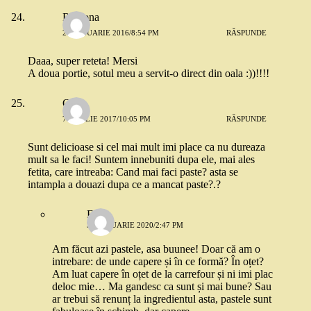
Ramona
23 IANUARIE 2016/8:54 PM
RĂSPUNDE
Daaa, super reteta! Mersi
A doua portie, sotul meu a servit-o direct din oala :))!!!!
Oana
7 APRILIE 2017/10:05 PM
RĂSPUNDE
Sunt delicioase si cel mai mult imi place ca nu dureaza
mult sa le faci! Suntem innebuniti dupa ele, mai ales
fetita, care intreaba: Cand mai faci paste? asta se
intampla a douazi dupa ce a mancat paste?.?
Eli
31 IANUARIE 2020/2:47 PM
Am făcut azi pastele, asa buunee! Doar că am o
intrebare: de unde capere și în ce formă? În oțet?
Am luat capere în oțet de la carrefour și ni imi plac
deloc mie… Ma gandesc ca sunt și mai bune? Sau
ar trebui să renunț la ingredientul asta, pastele sunt