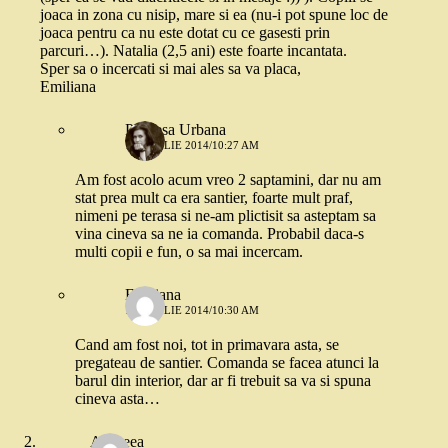
joaca in zona cu nisip, mare si ea (nu-i pot spune loc de
joaca pentru ca nu este dotat cu ce gasesti prin
parcuri…). Natalia (2,5 ani) este foarte incantata.
Sper sa o incercati si mai ales sa va placa,
Emiliana
Printesa Urbana
11 APRILIE 2014/10:27 AM
Am fost acolo acum vreo 2 saptamini, dar nu am
stat prea mult ca era santier, foarte mult praf,
nimeni pe terasa si ne-am plictisit sa asteptam sa
vina cineva sa ne ia comanda. Probabil daca-s
multi copii e fun, o sa mai incercam.
Emiliana
11 APRILIE 2014/10:30 AM
Cand am fost noi, tot in primavara asta, se
pregateau de santier. Comanda se facea atunci la
barul din interior, dar ar fi trebuit sa va si spuna
cineva asta…
Andreea