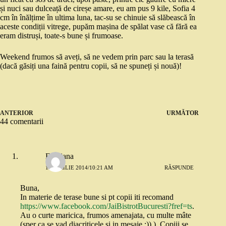
și nuci sau dulceață de cireșe amare, eu am pus 9 kile, Sofia 4
cm în înălțime în ultima luna, tac-su se chinuie să slăbească în
aceste condiții vitrege, pupăm mașina de spălat vase că fără ea
eram distruși, toate-s bune și frumoase.
Weekend frumos să aveți, să ne vedem prin parc sau la terasă
(dacă găsiți una faină pentru copii, să ne spuneți și nouă)!
ANTERIOR
URMĂTOR
44 comentarii
Emiliana
11 APRILIE 2014/10:21 AM
RĂSPUNDE
Buna,
In materie de terase bune si pt copii iti recomand
https://www.facebook.com/JaiBistrotBucuresti?fref=ts
.
Au o curte maricica, frumos amenajata, cu multe mâte
(sper ca se vad diacriticele si in mesaje :)) ). Copiii se