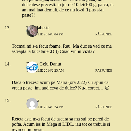
delicatese grecesti. in jur de 10 lei/100 g, parca, n-
am mai luat demult, de ce nu le-oi fi pus si-n
paste?!
Tea Slabeste
11 APRILIE 2014/5:04 PM
RĂSPUNDE
Tocmai mi s-a facut foame. Rau. Ma duc sa vad ce ma
asteapta la bucatarie :D:)) Cnad vin in vizita?
Farcas Gelu Danut
12 APRILIE 2014/2:23 AM
RĂSPUNDE
Daca o trezesc acum pe Maria (ora 2:22) si-i spun ca
vreau paste, imi aud ceva de dulce? Nu-i corect… 😉
Raluca
12 APRILIE 2014/3:24 PM
RĂSPUNDE
Reteta asta m-a facut de aseara sa ma sui pe pereti de
pofta. Acum ies in Mega si LIDL, iau tot ce trebuie si
revin cu impresii.