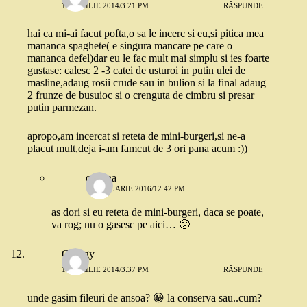
11 APRILIE 2014/3:21 PM
RĂSPUNDE
hai ca mi-ai facut pofta,o sa le incerc si eu,si pitica mea
mananca spaghete( e singura mancare pe care o
mananca defel)dar eu le fac mult mai simplu si ies foarte
gustase: calesc 2 -3 catei de usturoi in putin ulei de
masline,adaug rosii crude sau in bulion si la final adaug
2 frunze de busuioc si o crenguta de cimbru si presar
putin parmezan.
apropo,am incercat si reteta de mini-burgeri,si ne-a
placut mult,deja i-am famcut de 3 ori pana acum :))
cristina
11 IANUARIE 2016/12:42 PM
as dori si eu reteta de mini-burgeri, daca se poate,
va rog; nu o gasesc pe aici… 🙁
Georgy
11 APRILIE 2014/3:37 PM
RĂSPUNDE
unde gasim fileuri de ansoa? 😀 la conserva sau..cum?