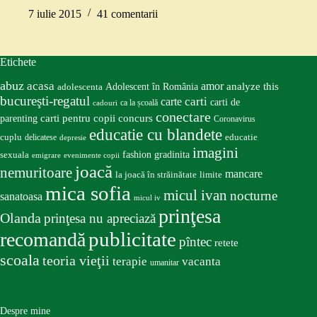
7 iulie 2015
41 comentarii
Etichete
abuz
acasa
amor
Adolescent în România
analyze this
adolescenta
bucureşti-regatul
carte
carti
carti de
ca la școală
cadouri
conectare
carti pentru copii
concurs
parenting
Coronavirus
educatie cu blandete
educatie
cuplu
delicatese
depresie
imagini
fashion
gradinita
sexuala
emigrare
evenimente copii
joacă
nemuritoare
mancare
la joacă în străinătate
limite
mica sofia
micul ivan
nocturne
sanatoasa
micul iv
prinţesa
Olanda
prinţesa nu apreciază
publicitate
recomandă
pîntec
retete
scoala
teoria vieţii
terapie
vacanta
umanitar
Despre mine