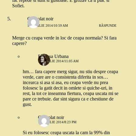
fac repede si sunt si gustoase. E grozav ca ii plac si
Sofiei.
Chocolat noir
11 APRILIE 2014/10:59 AM
RĂSPUNDE
Merge cu ceapa verde in loc de ceapa normala? Si fara
capere?
Printesa Urbana
11 APRILIE 2014/11:05 AM
hm… fara capere merg sigur, nu stiu despre ceapa
verde, care are o consistenta diferita in sos…
incearca si asa si asa, eu ceapa verde nu prea
folosesc la gatit decit in omlete si quiche-uri, in
rest, la tot ce inseamna fiertura, ceapa uscata mi se
pare ce trebuie. dar sint sigura ca e chestiune de
gust.
Chocolat noir
11 APRILIE 2014/8:23 PM
Si eu folosesc ceapa uscata la cam la 99% din