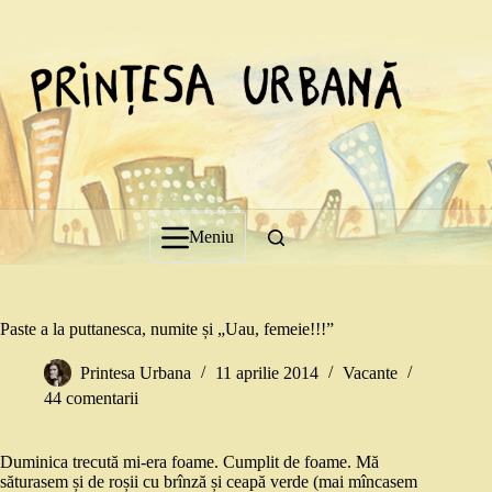
Sari
la
conținut
Meniu
Paste a la puttanesca, numite și „Uau, femeie!!!”
Printesa Urbana
11 aprilie 2014
Vacante
44 comentarii
Duminica trecută mi-era foame. Cumplit de foame. Mă
săturasem și de roșii cu brînză și ceapă verde (mai mîncasem