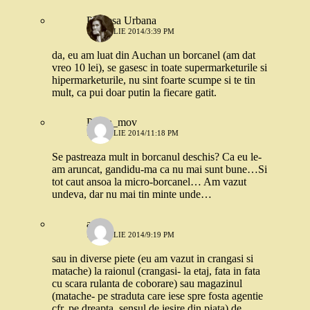
Printesa Urbana
11 APRILIE 2014/3:39 PM
da, eu am luat din Auchan un borcanel (am dat
vreo 10 lei), se gasesc in toate supermarketurile si
hipermarketurile, nu sint foarte scumpe si te tin
mult, ca pui doar putin la fiecare gatit.
Pisica_mov
11 APRILIE 2014/11:18 PM
Se pastreaza mult in borcanul deschis? Ca eu le-
am aruncat, gandidu-ma ca nu mai sunt bune…Si
tot caut ansoa la micro-borcanel… Am vazut
undeva, dar nu mai tin minte unde…
ady
11 APRILIE 2014/9:19 PM
sau in diverse piete (eu am vazut in crangasi si
matache) la raionul (crangasi- la etaj, fata in fata
cu scara rulanta de coborare) sau magazinul
(matache- pe straduta care iese spre fosta agentie
cfr, pe dreapta, sensul de iesire din piata) de