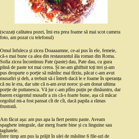
(scuzați calitatea pozei, îmi era prea foame să mai scot camera
foto, am pozat cu telefonul)
Omul înfuleca și zicea Doaaaamne, ce-ai pus în ele, femeie,
că-s mai bune ca alea din restaurantul ăla roman din Roma.
Sofia zicea încontinuu Pate (paste) dau, Pate dau, cu gura
plină de paste tot mai cerea. Și ne-am ghiftuit toți trei și-am
pus deoparte o porție să mănînc mai tîrziu, păcat c-am avut
musafiri și deh, a trebuit să-i întreb dacă le e foame în speranța
că nu le era, dar uite că n-am avut noroc și-am donat ultima
porție de puttanesca. Vă jur c-am plîns puțin pe dinăuntru, dar
barem exigentul musafir a zis că-s foarte bune, așa că măcar
orgoliul mi-a fost pansat cît de cît, dacă papila a rămas
frustrată.
Am făcut așa: am pus apa la fiert pentru paste. Aveam
spaghete integrale, dar merg foarte bine și cu linguine sau
tagliatele.
Între timp am pus la prăjit în ulei de măsline 6 file-uri de