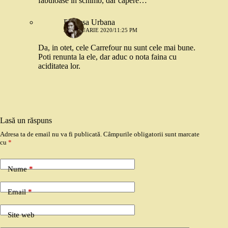
fabuloase în schimb, dar capere…
Printesa Urbana
31 IANUARIE 2020/11:25 PM
Da, in otet, cele Carrefour nu sunt cele mai bune.
Poti renunta la ele, dar aduc o nota faina cu
aciditatea lor.
Lasă un răspuns
Adresa ta de email nu va fi publicată.
Câmpurile obligatorii sunt marcate
cu
*
Nume
*
Email
*
Site web