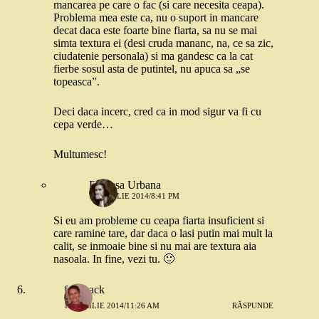
mancarea pe care o fac (si care necesita ceapa).
Problema mea este ca, nu o suport in mancare
decat daca este foarte bine fiarta, sa nu se mai
simta textura ei (desi cruda mananc, na, ce sa zic,
ciudatenie personala) si ma gandesc ca la cat
fierbe sosul asta de putintel, nu apuca sa „se
topeasca”.
Deci daca incerc, cred ca in mod sigur va fi cu
cepa verde…
Multumesc!
Printesa Urbana
11 APRILIE 2014/8:41 PM
Si eu am probleme cu ceapa fiarta insuficient si
care ramine tare, dar daca o lasi putin mai mult la
calit, se inmoaie bine si nu mai are textura aia
nasoala. In fine, vezi tu. 🙂
feedback
11 APRILIE 2014/11:26 AM
RĂSPUNDE