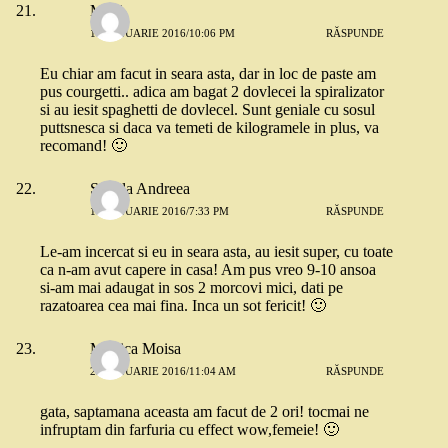
Madi
10 IANUARIE 2016/10:06 PM
RĂSPUNDE
Eu chiar am facut in seara asta, dar in loc de paste am
pus courgetti.. adica am bagat 2 dovlecei la spiralizator
si au iesit spaghetti de dovlecel. Sunt geniale cu sosul
puttsnesca si daca va temeti de kilogramele in plus, va
recomand! 🙂
Stanila Andreea
16 IANUARIE 2016/7:33 PM
RĂSPUNDE
Le-am incercat si eu in seara asta, au iesit super, cu toate
ca n-am avut capere in casa! Am pus vreo 9-10 ansoa
si-am mai adaugat in sos 2 morcovi mici, dati pe
razatoarea cea mai fina. Inca un sot fericit! 🙂
Monica Moisa
23 IANUARIE 2016/11:04 AM
RĂSPUNDE
gata, saptamana aceasta am facut de 2 ori! tocmai ne
infruptam din farfuria cu effect wow,femeie! 🙂