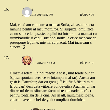
Tatiana
12 APRILIE 2014/5:42 PM
RĂSPUNDE
Mai, cand am citit cum a mancat Sofia, zic asta-i reteta
minune pentru al meu mofturos. Si surpriza, omul zice
ca nu stie ce le lipseste, copilul tot intr-o ora a mancat cu
strambaturile si capul sucit obisnuite la orice mancare ce
presupune legume, mie mi-au placut. Mai incercam si
altceva 😉
Corina
14 APRILIE 2014/10:19 AM
RĂSPUNDE
Grozava reteta. La noi reactia a fost „sunt foarte bune”
(spusa spontan, ceea ce se intampla mai rar). Ansoa am
gasit la Carrefour, dar cu greu (17 lei, fix 6 fileuri mici
la borcan) deci data viitoare voi devaliza Auchan-ul, iar
din restul de masline am facut niste tapenade, perfect
pentru rontaiala de la cina. All in all, multumesc Ioana,
chiar nu aveam chef de gatit complicat duminica.