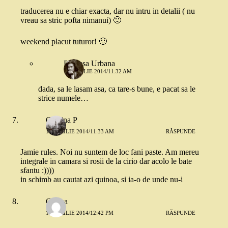
traducerea nu e chiar exacta, dar nu intru in detalii ( nu
vreau sa stric pofta nimanui) 🙂
weekend placut tuturor! 🙂
Printesa Urbana
11 APRILIE 2014/11:32 AM
dada, sa le lasam asa, ca tare-s bune, e pacat sa le
strice numele…
Cristina P
11 APRILIE 2014/11:33 AM
RĂSPUNDE
Jamie rules. Noi nu suntem de loc fani paste. Am mereu
integrale in camara si rosii de la cirio dar acolo le bate
sfantu :))))
in schimb au cautat azi quinoa, si ia-o de unde nu-i
Corina
11 APRILIE 2014/12:42 PM
RĂSPUNDE