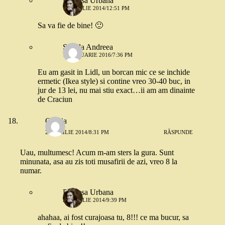
Printesa Urbana
14 APRILIE 2014/12:51 PM
Sa va fie de bine! 🙂
Stanila Andreea
16 IANUARIE 2016/7:36 PM
Eu am gasit in Lidl, un borcan mic ce se inchide
ermetic (Ikea style) si contine vreo 30-40 buc, in
jur de 13 lei, nu mai stiu exact…ii am am dinainte
de Craciun
Omnia
26 APRILIE 2014/8:31 PM
RĂSPUNDE
Uau, multumesc! Acum m-am sters la gura. Sunt
minunata, asa au zis toti musafirii de azi, vreo 8 la
numar.
Printesa Urbana
26 APRILIE 2014/9:39 PM
ahahaa, ai fost curajoasa tu, 8!!! ce ma bucur, sa