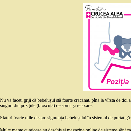
Nu vă faceți griji că bebelușul stă foarte crăcănat, pînă la vîrsta de doi a
singuri din pozițiile (broscuță) de somn și relaxare.
Sfaturi foarte utile despre siguranța bebelușului în sistemul de purtat găs
Multe mame curajoase au deschis și magazine online de sisteme sănătoase 