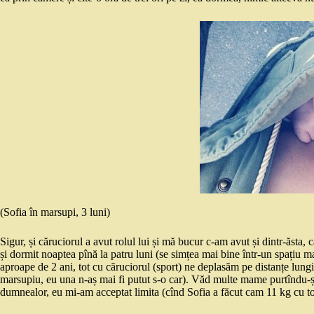
(Sofia în marsupi, 3 luni)
Sigur, și căruciorul a avut rolul lui și mă bucur c-am avut și dintr-ăsta, 
și dormit noaptea pînă la patru luni (se simțea mai bine într-un spațiu ma
aproape de 2 ani, tot cu căruciorul (sport) ne deplasăm pe distanțe lungi
marsupiu, eu una n-aș mai fi putut s-o car). Văd multe mame purtîndu-și 
dumnealor, eu mi-am acceptat limita (cînd Sofia a făcut cam 11 kg cu to