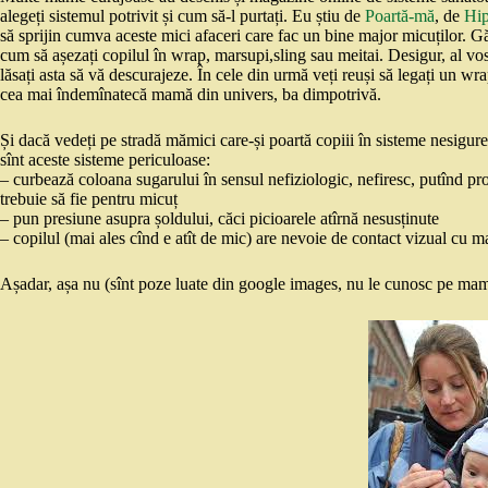
alegeți sistemul potrivit și cum să-l purtați. Eu știu de
Poartă-mă
, de
Hi
să sprijin cumva aceste mici afaceri care fac un bine major micuților. Găs
cum să așezați copilul în wrap, marsupi,sling sau meitai. Desigur, al vos
lăsați asta să vă descurajeze. În cele din urmă veți reuși să legați un wr
cea mai îndemînatecă mamă din univers, ba dimpotrivă.
Și dacă vedeți pe stradă mămici care-și poartă copiii în sisteme nesigure 
sînt aceste sisteme periculoase:
– curbează coloana sugarului în sensul nefiziologic, nefiresc, putînd pr
trebuie să fie pentru micuț
– pun presiune asupra șoldului, căci picioarele atîrnă nesusținute
– copilul (mai ales cînd e atît de mic) are nevoie de contact vizual cu ma
Așadar, așa nu (sînt poze luate din google images, nu le cunosc pe mam