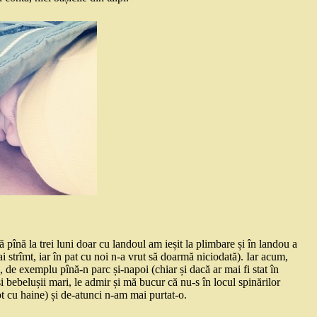
că pînă la trei luni doar cu landoul am ieșit la plimbare și în landou a
i strîmt, iar în pat cu noi n-a vrut să doarmă niciodată). Iar acum,
, de exemplu pînă-n parc și-napoi (chiar și dacă ar mai fi stat în
bebelușii mari, le admir și mă bucur că nu-s în locul spinărilor
t cu haine) și de-atunci n-am mai purtat-o.