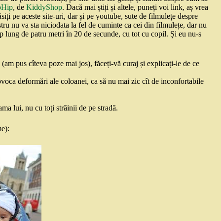
pHip
, de
KiddyShop
. Dacă mai știți și altele, puneți voi link, aș vrea
iți pe aceste site-uri, dar și pe youtube, sute de filmulețe despre
tru nu va sta niciodata la fel de cuminte ca cei din filmulețe, dar nu
ap lung de patru metri în 20 de secunde, cu tot cu copil. Și eu nu-s
(am pus cîteva poze mai jos), făceți-vă curaj și explicați-le de ce
ovoca deformări ale coloanei, ca să nu mai zic cît de inconfortabile
ma lui, nu cu toți străinii de pe stradă.
e):