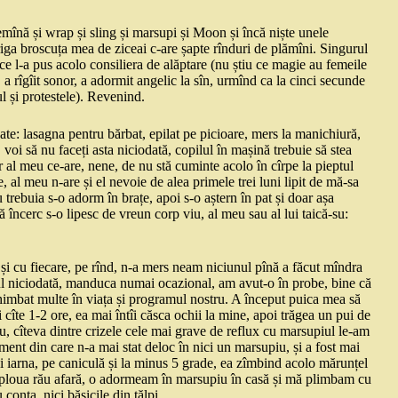
demînă și wrap și sling și marsupi și Moon și încă niște unele
ga broscuța mea de ziceai c-are șapte rînduri de plămîni. Singurul
ce l-a pus acolo consiliera de alăptare (nu știu ce magie au femeile
 a rîgîit sonor, a adormit angelic la sîn, urmînd ca la cinci secunde
l și protestele). Revenind.
oate: lasagna pentru bărbat, epilat pe picioare, mers la manichiură,
m! voi să nu faceți asta niciodată, copilul în mașină trebuie să stea
 al meu ce-are, nene, de nu stă cuminte acolo în cîrpe la pieptul
 al meu n-are și el nevoie de alea primele trei luni lipit de mă-sa
u trebuia s-o adorm în brațe, apoi s-o aștern în pat și doar așa
ă încerc s-o lipesc de vreun corp viu, al meu sau al lui taică-su:
și cu fiecare, pe rînd, n-a mers neam niciunul pînă a făcut mîndra
gul niciodată, manduca numai ocazional, am avut-o în probe, bine că
schimbat multe în viața și programul nostru. A început puica mea să
 cîte 1-2 ore, ea mai întîi căsca ochii la mine, apoi trăgea un pui de
, cîteva dintre crizele cele mai grave de reflux cu marsupiul le-am
ment din care n-a mai stat deloc în nici un marsupiu, și a fost mai
și iarna, pe caniculă și la minus 5 grade, ea zîmbind acolo mărunțel
 ploua rău afară, o adormeam în marsupiu în casă și mă plimbam cu
conta, nici bășicile din tălpi.