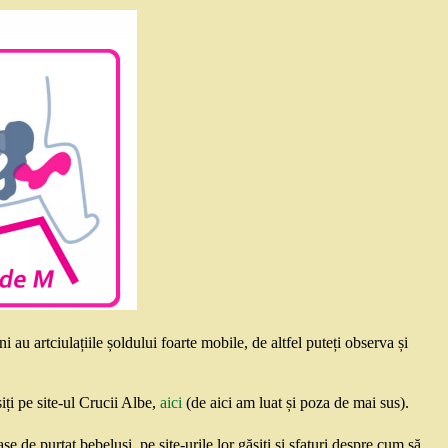
ni au artciulațiile șoldului foarte mobile, de altfel puteți observa și
iți pe site-ul Crucii Albe,
aici
(de aici am luat și poza de mai sus).
de purtat bebeluși, pe site-urile lor găsiți și sfaturi despre cum să