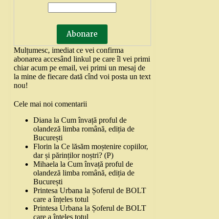
Mulțumesc, imediat ce vei confirma
abonarea accesând linkul pe care îl vei primi
chiar acum pe email, vei primi un mesaj de
la mine de fiecare dată cînd voi posta un text
nou!
Cele mai noi comentarii
Diana
la
Cum învață proful de
olandeză limba română, ediția de
București
Florin
la
Ce lăsăm moștenire copiilor,
dar și părinților noștri? (P)
Mihaela
la
Cum învață proful de
olandeză limba română, ediția de
București
Printesa Urbana
la
Șoferul de BOLT
care a înțeles totul
Printesa Urbana
la
Șoferul de BOLT
care a înțeles totul