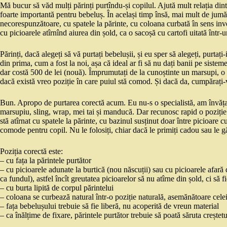
Mă bucur să văd mulți părinți purtîndu-și copilul. Ajută mult relația dintr
foarte importantă pentru bebeluș. În același timp însă, mai mult de jumăta
necorespunzătoare, cu spatele la părinte, cu coloana curbată în sens inve
cu picioarele atîrnînd aiurea din șold, ca o sacoșă cu cartofi uitată într-u
Părinți, dacă alegeți să vă purtați bebelușii, și eu sper să alegeți, purtați-
din prima, cum a fost la noi, așa că ideal ar fi să nu dați banii pe sist
dar costă 500 de lei (nouă). Împrumutați de la cunoștinte un marsupi, o 
dacă există vreo poziție în care puiul stă comod. Și dacă da, cumpărați-vi-
Bun. Apropo de purtarea corectă acum. Eu nu-s o specialistă, am învăța
marsupiu, sling, wrap, mei tai și manducă. Dar recunosc rapid o poziție i
stă atîrnat cu spatele la părinte, cu bazinul susținut doar între picioare cu
comode pentru copil. Nu le folosiți, chiar dacă le primiți cadou sau le găs
Poziția corectă este:
– cu fața la părintele purtător
– cu picioarele adunate la burtică (nou născuții) sau cu picioarele afară
ca fundul), astfel încît greutatea picioarelor să nu atîrne din șold, ci să 
– cu burta lipită de corpul părintelui
– coloana se curbează natural într-o poziție naturală, asemănătoare celei
– fața bebelușului trebuie să fie liberă, nu acoperită de vreun material
– ca înălțime de fixare, părintele purtător trebuie să poată săruta creștetu