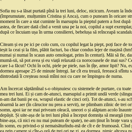
Sofia nu s-a lăsat purtată pînă la trei luni, deloc, nicicum. Aveam la în
(împrumutate, mulțumim Cristina și Anca), cum o puneam în oricare stri
moment în care a stat cuminte în marsupiu la pieptul patern a fost după 
astea, de fiecare dată cînd a venit una pe la noi, copilul a supt exemplar,
după ce încuiam ușa în urma consilierei, bebelușa să reînceapă scandalu
Citeam și eu pe ici pe colo cum, cu copilul legat la piept, poți face de t
ieșit la ceai și la film, plătit facturi, ba chiar condus lejer de mașină (h
numai și numai în scaun auto omologat, prins în centuri). Măi să fie, dar
mumă-sii, să pot avea și eu viață relaxată ca norocoasele de mai sus? Ce,
care l-a făcut? Ochi în ochi, piele pe piele, nas în țîțe, amor lipit? Nu, e
dormea aproape 25 de minute întregi. Iar cît era trează, ferească sfîntu s
dintrodată îi creșteau nouă mîini noi cu care ne împingea de numa.
Am încercat săptămînal s-o obișnuiesc cu sistemele de purtare, cu toate 
mea trei luni. Ei și cam de-atunci, marsupiul a primit undă verde (slin
n-am dat banii pe ea, wrapul elastic de cinci ori). Tot de-atunci, s-au 
doarmă la aer (în cărucior nu prea a servit), ne plimbam zilnic de trei ori
somn, apoi iar ne mai priveam oleacă, uneori o și alăptam acolo înauntru
depășit. Și uite-așa de la trei luni pînă a început domnița să meargă (mo
bine-așa, că nici eu nu mai puteam de spate), ne-am ținut în brațe vara 
în somn, eu privind-o și nemaisăturîndu-mă de cît e de frumoasă. Cînd
ea prin camere și cîte-o oră de trei ori pe zi, ea dormea, nimic altceva nu 