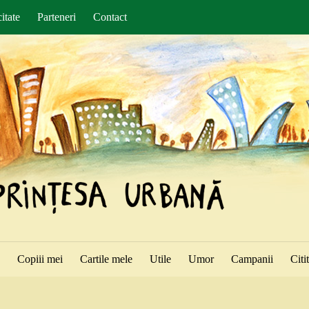
itate
Parteneri
Contact
ă
Copiii mei
Cartile mele
Utile
Umor
Campanii
Citi