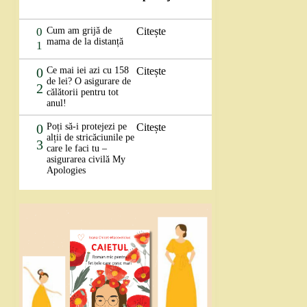
0
Cum am grijă de
Citește
mama de la distanță
1
0
Ce mai iei azi cu 158
Citește
de lei? O asigurare de
2
călătorii pentru tot
anul!
0
Poți să-i protejezi pe
Citește
alții de stricăciunile pe
3
care le faci tu –
asigurarea civilă My
Apologies