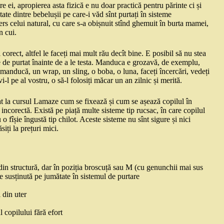
e ei, apropierea asta fizică e nu doar practică pentru părinte ci și
te dintre bebelușii pe care-i văd sînt purtați în sisteme
rs celui natural, cu care s-a obișnuit stînd ghemuit în burta mamei,
n cui.
i corect, altfel le faceți mai mult rău decît bine. E posibil să nu stea
eme de purtat înainte de a le testa. Manduca e grozavă, de exemplu,
manducă, un wrap, un sling, o boba, o luna, faceți încercări, vedeți
l pe al vostru, o să-l folosiți măcar un an zilnic și merită.
t la cursul Lamaze cum se fixează și cum se așează copilul în
ncorectă. Există pe piață multe sisteme tip rucsac, în care copilul
 o fîșie îngustă tip chilot. Aceste sisteme nu sînt sigure și nici
iți la prețuri mici.
 din structură, dar în poziția broscuță sau M (cu genunchii mai sus
fie susținută pe jumătate în sistemul de purtare
 din uter
l copilului fără efort