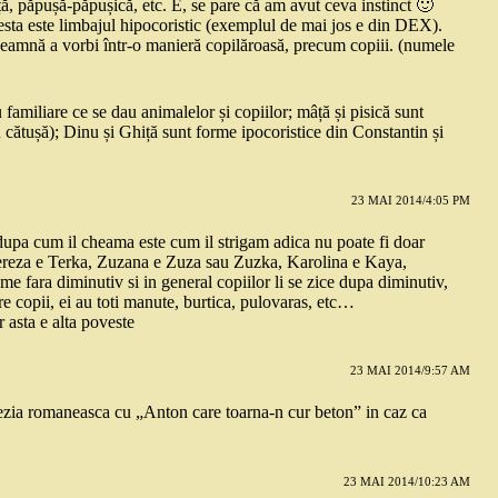
, păpușă-păpușică, etc. E, se pare că am avut ceva instinct 🙂
sta este limbajul hipocoristic (exemplul de mai jos e din DEX).
înseamnă a vorbi într-o manieră copilăroasă, precum copiii. (numele
amiliare ce se dau animalelor și copiilor; mâță și pisică sunt
u cătușă); Dinu și Ghiță sunt forme ipocoristice din Constantin și
23 MAI 2014/4:05 PM
dupa cum il cheama este cum il strigam adica nu poate fi doar
Tereza e Terka, Zuzana e Zuza sau Zuzka, Karolina e Kaya,
e fara diminutiv si in general copiilor li se zice dupa diminutiv,
 copii, ei au toti manute, burtica, pulovaras, etc…
asta e alta poveste
23 MAI 2014/9:57 AM
zia romaneasca cu „Anton care toarna-n cur beton” in caz ca
23 MAI 2014/10:23 AM