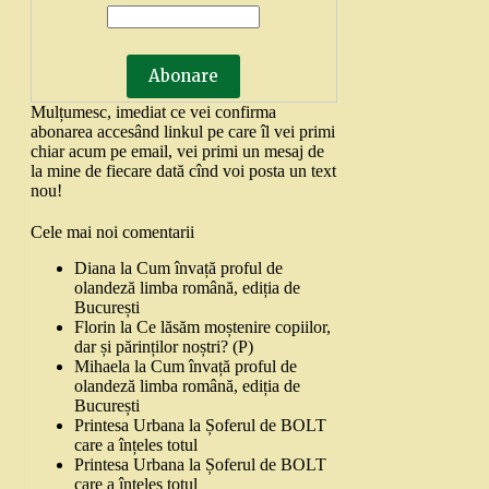
Mulțumesc, imediat ce vei confirma
abonarea accesând linkul pe care îl vei primi
chiar acum pe email, vei primi un mesaj de
la mine de fiecare dată cînd voi posta un text
nou!
Cele mai noi comentarii
Diana
la
Cum învață proful de
olandeză limba română, ediția de
București
Florin
la
Ce lăsăm moștenire copiilor,
dar și părinților noștri? (P)
Mihaela
la
Cum învață proful de
olandeză limba română, ediția de
București
Printesa Urbana
la
Șoferul de BOLT
care a înțeles totul
Printesa Urbana
la
Șoferul de BOLT
care a înțeles totul