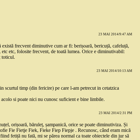
23 MAI 2014/9:47 AM
ă există frecvent diminutive cum ar fi: berișoară, bericuță, cafeluță,
etc etc, folosite frecvent, de toată lumea. Orice e diminutivabil:
 toticul.
23 MAI 2014/10:13 AM
n scurtul timp (din fericire) pe care l-am petrecut in cetatzica
t acolo si poate nici nu cunosc suficient e bine limbile.
23 MAI 2014/2:31 PM
uțel, orișoară, băruleț, șampanică, orice se poate diminutiviza. Și
ofie Fie Fietje Fiek, Fieke Fiep Fiepje . Recunosc, când eram mică
iind fetiță nu fată, mi se părea normal ca toate obiectele din jur să