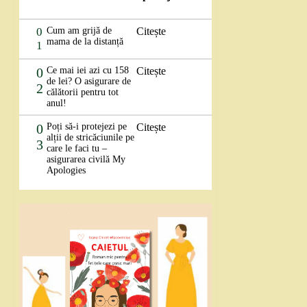
0
Cum am grijă de
Citește
mama de la distanță
1
0
Ce mai iei azi cu 158
Citește
de lei? O asigurare de
2
călătorii pentru tot
anul!
0
Poți să-i protejezi pe
Citește
alții de stricăciunile pe
3
care le faci tu –
asigurarea civilă My
Apologies