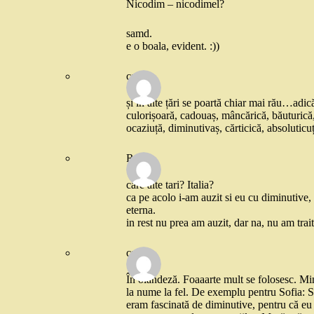
Nicodim – nicodimel?
samd.
e o boala, evident. :))
catgal
și în alte țări se poartă chiar mai rău…adic
culorișoară, cadouaș, mâncărică, băuturică, 
ocaziuță, diminutivaș, cărticică, absoluticuț
Robo
care alte tari? Italia?
ca pe acolo i-am auzit si eu cu diminutive, i
eterna.
in rest nu prea am auzit, dar na, nu am trai
catgal
În olandeză. Foaaarte mult se folosesc. Min
la nume la fel. De exemplu pentru Sofia: S
eram fascinată de diminutive, pentru că eu f