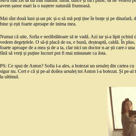
Mi-a mai zis să nu mai mănînc nimic dulce și nici pîine, să ne vedem pest
avem șanse mari la o naștere naturală frumoasă.
Mai sînt două luni și-un pic și-o să mă poți ține în brațe și pe dinafară, 
bine și ești foarte aproape de inima mea.
Numai că uite, Sofia e nerăbdătoare să te vadă. Azi iar și-a lipit ochiul 
vedem degețelele. O să-ți placă de ea, e bună, deșteaptă, caldă. În plus, u
foarte aproape de a mea și de a ta, clar nici un doctor n-ar ști care-i una și
fără să vreți și puține lucruri pot fi mai minunate ca ăsta.
PS: Ce spui de Anton? Sofia l-a ales, a botezat un ursuleț din cartea cu
sigur nu. Cert e că și pe-al doilea ursuleț tot Anton l-a botezat. Și pe-al
la ultimul.