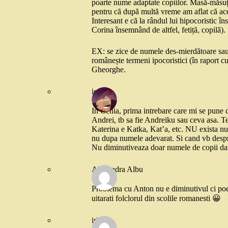
poarte nume adaptate copiilor. Masă-măsuță
pentru că după multă vreme am aflat că ace
Interesant e că la rândul lui hipocoristic 
Corina însemnând de altfel, fetiță, copilă).
EX: se zice de numele des-mierdătoare sau f
românește termeni ipocoristici (în raport c
Gheorghe.
ioana
In Cehia, prima intrebare care mi se pune 
Andrei, tb sa fie Andreiku sau ceva asa. 
Katerina e Katka, Kat’a, etc. NU exista num
nu dupa numele adevarat. Si cand vb despre
Nu diminutiveaza doar numele de copii dar 
Alexandra Albu
Problema cu Anton nu e diminutivul ci poe
uitarati folclorul din scolile romanesti 😀
irina