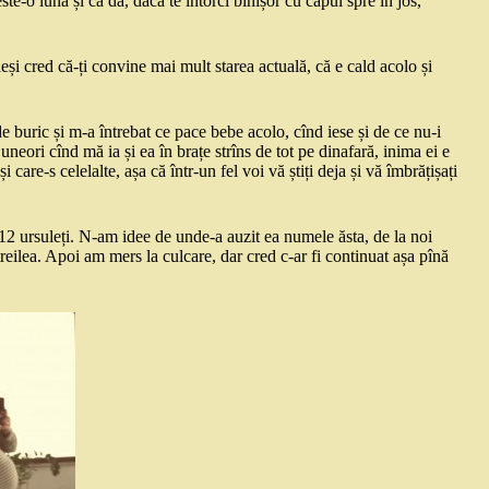
e-o lună și că da, dacă te întorci binișor cu capul spre în jos,
deși cred că-ți convine mai mult starea actuală, că e cald acolo și
de buric și m-a întrebat ce pace bebe acolo, cînd iese și de ce nu-i
neori cînd mă ia și ea în brațe strîns de tot pe dinafară, inima ei e
 care-s celelalte, așa că într-un fel voi vă știți deja și vă îmbrățișați
 12 ursuleți. N-am idee de unde-a auzit ea numele ăsta, de la noi
 treilea. Apoi am mers la culcare, dar cred c-ar fi continuat așa pînă