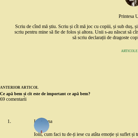
Printesa 
Scriu de cînd mă știu. Scriu și cît mă joc cu copiii, și sub duș, 
scriu pentru mine să fie de folos și altora. Unii s-au născut să cî
să scriu declarații de dragoste copi
ARTICOLE:
ANTERIOR
ARTICOL
Ce apă bem și cît este de important ce apă bem?
69 comentarii
Loredana
Ioiii, cum faci tu de-ți iese cu atâta emoție și suflet și 