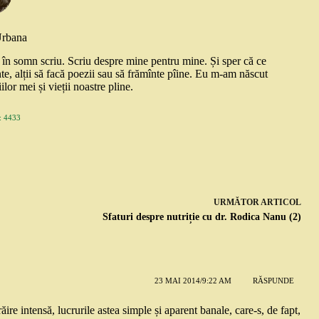
Urbana
și în somn scriu. Scriu despre mine pentru mine. Și sper că ce
nte, alții să facă poezii sau să frămînte pîine. Eu m-am născut
ilor mei și vieții noastre pline.
 4433
URMĂTOR
ARTICOL
Sfaturi despre nutriție cu dr. Rodica Nanu (2)
23 MAI 2014/9:22 AM
RĂSPUNDE
trăire intensă, lucrurile astea simple și aparent banale, care-s, de fapt,