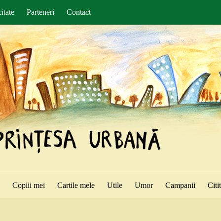
itate
Parteneri
Contact
ă
Copiii mei
Cartile mele
Utile
Umor
Campanii
Citi