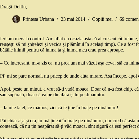
Dragă Delfin,
Printesa Urbana
23 mai 2014
Copiii mei
69 coment
Ieri am mers la control. Am aflat cu ocazia asta că ai crescut cît trebuie,
reușești să-mi șnițelezi și vezica și plămînul în același timp). Ce a fost 
bătăile inimii pentru că inima ta și inima mea erau prea aproape.
– Ce interesant, mi-a zis ea, nu prea am mai văzut așa ceva, stă cu inima
Pf, mi se pare normal, nu pricep de unde atîta mirare. Așa începe, apoi c
Apoi, peste un minut, a vrut să-ți vadă moaca. Doar că n-a fost chip, că 
sau supărată, doar că ea pe dinafară și tu pe dinăuntru.
– Ia uite la el, ce mămos, zici că te ține în brațe pe dinăuntru!
Păi chiar așa și era, tu mă țineai în brațe pe dinăuntru, dar cred că asta 
contează, că nu țin neapărat să-ți văd moaca, sînt sigură că ești perfect