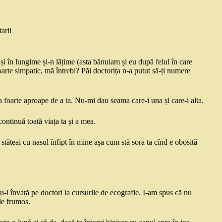
arii
 și în lungime și-n lățime (asta bănuiam și eu după felul în care
foarte simpatic, mă întrebi? Păi doctorița n-a putut să-ți numere
 foarte aproape de a ta. Nu-mi dau seama care-i una și care-i alta.
ontinuă toată viața ta și a mea.
stăteai cu nasul înfipt în mine așa cum stă sora ta cînd e obosită
nu-i învață pe doctori la cursurile de ecografie. I-am spus că nu
 de frumos.