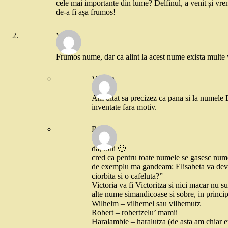
cele mai importante din lume? Delfinul, a venit și vreme
de-a fi așa frumos!
Violeta
Frumos nume, dar ca alint la acest nume exista multe 
Violeta
Am uitat sa precizez ca pana si la numele Er
inventate fara motiv.
Robo
da, toni 🙂
cred ca pentru toate numele se gasesc nume d
de exemplu ma gandeam: Elisabeta va deveni
ciorbita si o cafeluta?”
Victoria va fi Victoritza si nici macar nu su
alte nume simandicoase si sobre, in principi
Wilhelm – vilhemel sau vilhemutz
Robert – robertzelu’ mamii
Haralambie – haralutza (de asta am chiar eu