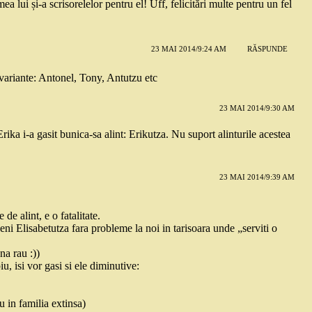
a lui și-a scrisorelelor pentru el! Uff, felicitări multe pentru un fel
23 MAI 2014/9:24 AM
RĂSPUNDE
variante: Antonel, Tony, Antutzu etc
23 MAI 2014/9:30 AM
ika i-a gasit bunica-sa alint: Erikutza. Nu suport alinturile acestea
23 MAI 2014/9:39 AM
e alint, e o fatalitate.
 Elisabetutza fara probleme la noi in tarisoara unde „serviti o
na rau :))
u, isi vor gasi si ele diminutive:
 in familia extinsa)