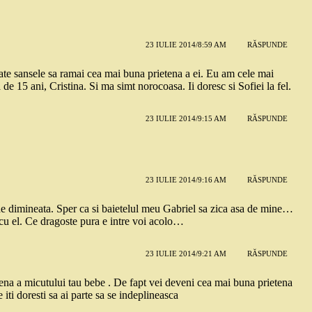
23 IULIE 2014/8:59 AM
RĂSPUNDE
 toate sansele sa ramai cea mai buna prietena a ei. Eu am cele mai
e 15 ani, Cristina. Si ma simt norocoasa. Ii doresc si Sofiei la fel.
23 IULIE 2014/9:15 AM
RĂSPUNDE
23 IULIE 2014/9:16 AM
RĂSPUNDE
 dimineata. Sper ca si baietelul meu Gabriel sa zica asa de mine…
 cu el. Ce dragoste pura e intre voi acolo…
23 IULIE 2014/9:21 AM
RĂSPUNDE
etena a micutului tau bebe . De fapt vei deveni cea mai buna prietena
e iti doresti sa ai parte sa se indeplineasca