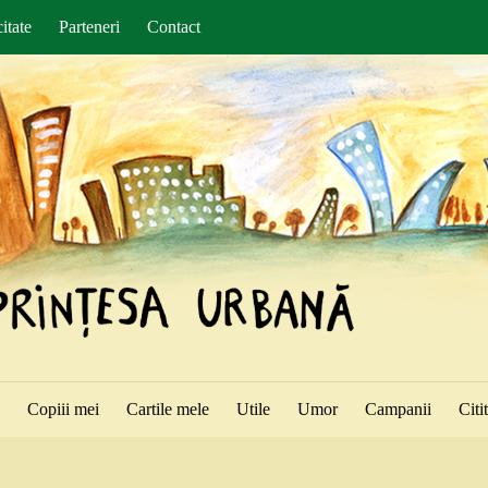
itate
Parteneri
Contact
ă
Copiii mei
Cartile mele
Utile
Umor
Campanii
Citi