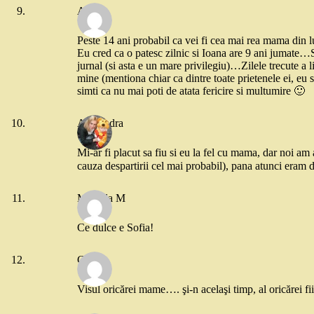
Ana
Peste 14 ani probabil ca vei fi cea mai rea mama din lu
Eu cred ca o patesc zilnic si Ioana are 9 ani jumate…S
jurnal (si asta e un mare privilegiu)…Zilele trecute a l
mine (mentiona chiar ca dintre toate prietenele ei, e
simti ca nu mai poti de atata fericire si multumire 🙂
Alexandra
Mi-ar fi placut sa fiu si eu la fel cu mama, dar noi am
cauza despartirii cel mai probabil), pana atunci eram d
Mihaela M
Ce dulce e Sofia!
Greta
Visul oricărei mame…. şi-n acelaşi timp, al oricărei fi