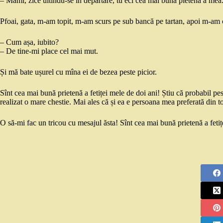
– Mami, zice uitîndu-se în depărtare, tu eci cea mai bună pietenă a mea
Pfoai, gata, m-am topit, m-am scurs pe sub bancă pe tartan, apoi m-am 
– Cum așa, iubito?
– De tine-mi place cel mai mut.
Și mă bate ușurel cu mîna ei de bezea peste picior.
Sînt cea mai bună prietenă a fetiței mele de doi ani! Știu că probabil 
realizat o mare chestie. Mai ales că și ea e persoana mea preferată din t
O să-mi fac un tricou cu mesajul ăsta! Sînt cea mai bună prietenă a fetiț