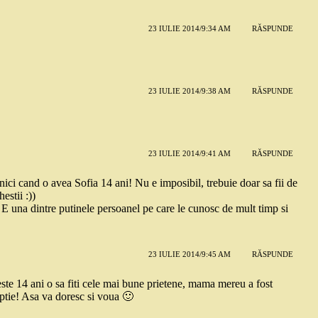
23 IULIE 2014/9:34 AM
RĂSPUNDE
23 IULIE 2014/9:38 AM
RĂSPUNDE
23 IULIE 2014/9:41 AM
RĂSPUNDE
, nici cand o avea Sofia 14 ani! Nu e imposibil, trebuie doar sa fii de
estii :))
E una dintre putinele persoanel pe care le cunosc de mult timp si
23 IULIE 2014/9:45 AM
RĂSPUNDE
este 14 ani o sa fiti cele mai bune prietene, mama mereu a fost
ptie! Asa va doresc si voua 🙂