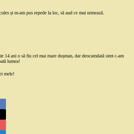
.
cules și m-am pus repede la loc, să aud ce mai urmează.
peste 14 ani o să fiu cel mai mare dușman, dar deocamdată simt c-am
oată lumea!
ei mele!