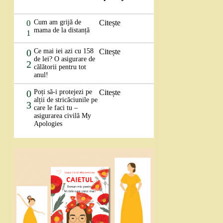
0
Cum am grijă de
Citește
mama de la distanță
1
0
Ce mai iei azi cu 158
Citește
de lei? O asigurare de
2
călătorii pentru tot
anul!
0
Poți să-i protejezi pe
Citește
alții de stricăciunile pe
3
care le faci tu –
asigurarea civilă My
Apologies