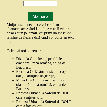
Mulțumesc, imediat ce vei confirma
abonarea accesând linkul pe care îl vei primi
chiar acum pe email, vei primi un mesaj de
la mine de fiecare dată cînd voi posta un text
nou!
Cele mai noi comentarii
Diana
la
Cum învață proful de
olandeză limba română, ediția de
București
Florin
la
Ce lăsăm moștenire copiilor,
dar și părinților noștri? (P)
Mihaela
la
Cum învață proful de
olandeză limba română, ediția de
București
Printesa Urbana
la
Șoferul de BOLT
care a înțeles totul
Printesa Urbana
la
Șoferul de BOLT
care a înțeles totul