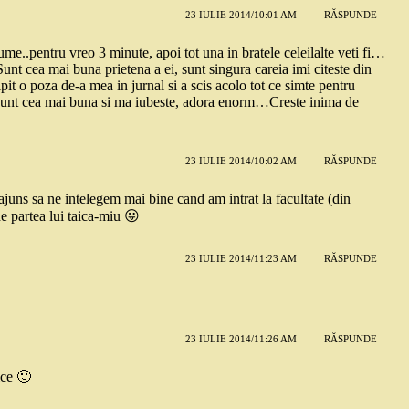
23 IULIE 2014/10:01 AM
RĂSPUNDE
me..pentru vreo 3 minute, apoi tot una in bratele celeilalte veti fi…
unt cea mai buna prietena a ei, sunt singura careia imi citeste din
ipit o poza de-a mea in jurnal si a scis acolo tot ce simte pentru
u sunt cea mai buna si ma iubeste, adora enorm…Creste inima de
23 IULIE 2014/10:02 AM
RĂSPUNDE
 ajuns sa ne intelegem mai bine cand am intrat la facultate (din
e partea lui taica-miu 😛
23 IULIE 2014/11:23 AM
RĂSPUNDE
23 IULIE 2014/11:26 AM
RĂSPUNDE
ice 🙂