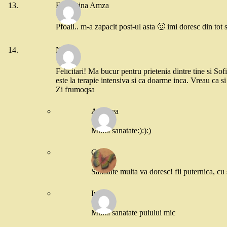
Florentina Amza
Pfoaii.. m-a zapacit post-ul asta 🙂 imi doresc din tot 
Nico
Felicitari! Ma bucur pentru prietenia dintre tine si So
este la terapie intensiva si ca doarme inca. Vreau ca s
Zi frumoqsa
Andreea
Multa sanatate:):):)
Cris
Sanatate multa va doresc! fii puternica, cu 
Iulia
Multa sanatate puiului mic