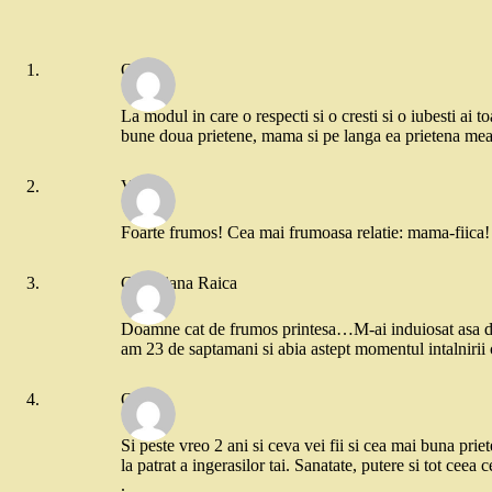
Oana
La modul in care o respecti si o cresti si o iubesti ai
bune doua prietene, mama si pe langa ea prietena mea d
Vilma
Foarte frumos! Cea mai frumoasa relatie: mama-fiica!
Georgiana Raica
Doamne cat de frumos printesa…M-ai induiosat asa de
am 23 de saptamani si abia astept momentul intalnirii
Oana
Si peste vreo 2 ani si ceva vei fii si cea mai buna pri
la patrat a ingerasilor tai. Sanatate, putere si tot ceea c
.