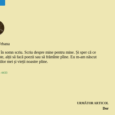
Urbana
și în somn scriu. Scriu despre mine pentru mine. Și sper că ce
nte, alții să facă poezii sau să frămînte pîine. Eu m-am născut
ilor mei și vieții noastre pline.
 4433
URMĂTOR
ARTICOL
Dor